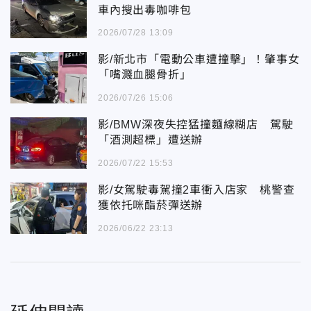
車內搜出毒咖啡包
2026/07/28 13:09
影/新北市「電動公車遭撞擊」！肇事女
「嘴濺血腿骨折」
2026/07/26 15:06
影/BMW深夜失控猛撞麵線糊店 駕駛
「酒測超標」遭送辦
2026/07/22 15:53
影/女駕駛毒駕撞2車衝入店家 桃警查
獲依托咪酯菸彈送辦
2026/06/22 23:13