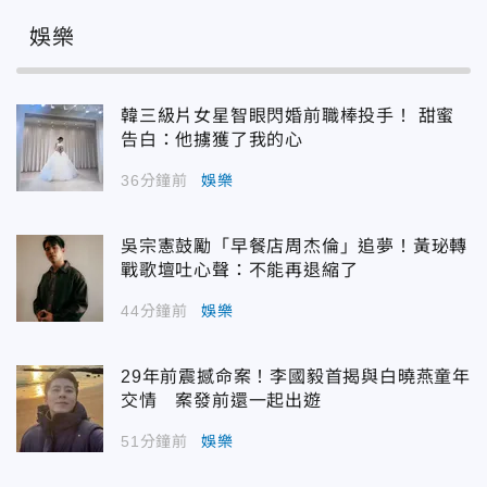
娛樂
韓三級片女星智眼閃婚前職棒投手！ 甜蜜
告白：他擄獲了我的心
36分鐘前
娛樂
吳宗憲鼓勵「早餐店周杰倫」追夢！黃珌轉
戰歌壇吐心聲：不能再退縮了
44分鐘前
娛樂
29年前震撼命案！李國毅首揭與白曉燕童年
交情 案發前還一起出遊
51分鐘前
娛樂