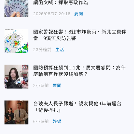
讀函文喊：採取憲政作為
2026/08/07 20:18
要聞
國家警報狂響！8縣市炸豪雨、新北宜蘭伴
雷 9溪流災防告警
23分鐘前
生活
國防預算狂飆到1.1兆！馬文君怒問：為什
麼輪到官兵就沒錢加薪？
2小時前
要聞
台玻夫人長子驟逝！親友揭他9年前返台
「背後掙扎」
6小時前
娛樂