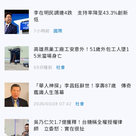
李在明民調連4跌 支持率降至43.3%創新
低
7小時前
國際
高雄燕巢工廠工安意外！51歲外包工人墜1
5米當場身亡
59分鐘前
社會
「華人神探」李昌鈺辭世！享壽87歲 傳奇
鑑識人生落幕
2026/03/28 07:42
社會
吳乃仁欠1.7億獲釋！台糖稱全權授權律
師 立委怒：實在很扯