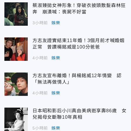
蔡淑臻拋女神形象！穿破衣披頭散髮森林狂
奔 崩潰喊：喪屍不好當
3小時前
娛樂
方志友證實結束11年婚！3個月前才喊婚姻
正常 曾讚楊銘威是100分爸爸
4小時前
娛樂
方志友宣布離婚！與楊銘威12年情變 認
「無法再做情人」
4小時前
娛樂
日本昭和影后小川真由美病逝享壽86歲 女
兒揭母女斷聯10年真相
5小時前
娛樂