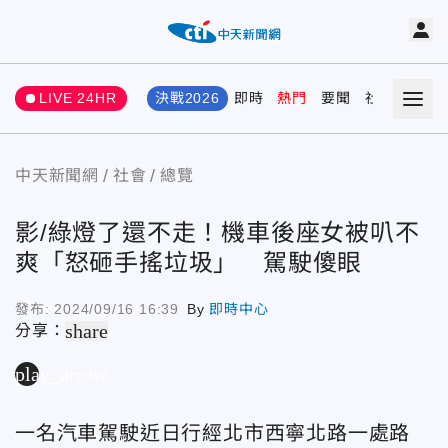
LIVE 24HR
決戰2026
即時
熱門
要聞
社會
娛樂
中天新聞網
社會
總覽
影/綠燈了還不走！機車後座女被叭不
爽「怒砸手搖垃圾」 駕駛傻眼
發布:
2024/09/16 16:39
By
即時中心
share
分享：
play_arrow
一名汽車駕駛近日行經北市西寧北路一處路