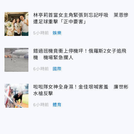
林亭莉首當女主角緊張到忘記呼吸 萊恩慘
遭足球重擊「正中要害」
5小時前
娛樂
錯過班機竟衝上停機坪！俄羅斯2女子追飛
機 機場緊急攔人
6小時前
國際
啦啦隊女神全身濕！金佳垠喊害羞 廉世彬
水槍反擊
6小時前
體育