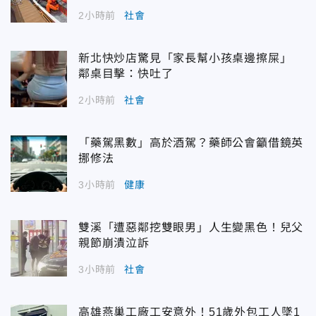
2小時前
社會
新北快炒店驚見「家長幫小孩桌邊擦屎」
鄰桌目擊：快吐了
2小時前
社會
「藥駕黑數」高於酒駕？藥師公會籲借鏡英
挪修法
3小時前
健康
雙溪「遭惡鄰挖雙眼男」人生變黑色！兒父
親節崩潰泣訴
3小時前
社會
高雄燕巢工廠工安意外！51歲外包工人墜1