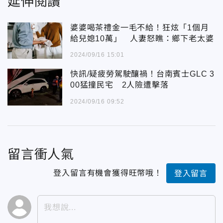
延伸閱讀
婆婆喝茶禮金一毛不給！狂炫「1個月
給兒媳10萬」 人妻怒瞧：鄉下老太婆
2024/09/16 15:01
快訊/疑疲勞駕駛釀禍！台南賓士GLC 3
00猛撞民宅 2人險遭擊落
2024/09/16 09:52
留言衝人氣
登入留言有機會獲得旺幣哦！
登入留言