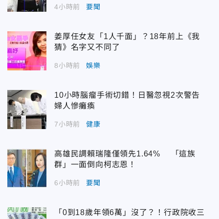
4小時前
要聞
姜厚任女友「1人千面」？18年前上《我
猜》名字又不同了
8小時前
娛樂
10小時腦瘤手術切錯！日醫忽視2次警告
婦人慘癱瘓
7小時前
健康
高雄民調賴瑞隆僅領先1.64% 「這族
群」一面倒向柯志恩！
6小時前
要聞
「0到18歲年領6萬」沒了？！行政院收三