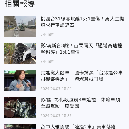
相關報導
桃園台31線毒駕釀1死1重傷！男大生拋
飛求行車記錄器
5小時前
影/魂斷台3線！苗栗雨天「過彎高速撞
擊粉碎」1死1重傷
7小時前
民進黨大翻車！圖卡抹黑「台北連公車
司機都毒駕」 游淑慧狠打臉
2026/08/07 15:51
影/國1彰化段凌晨3車追撞 休旅車頭
全毀駕駛一度受困
2026/08/07 15:33
台中大雅駕駛「連撞2車」棄車落跑