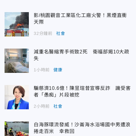
影/桃園觀音工業區化工廠火警！黑煙直衝
天際
32分鐘前
社會
減重名醫縮胃手術致2死 衛福部揭10大疏
失
1小時前
健康
騙慈濟10.6億！陳昱瑄昔宣導反詐 譏受害
者「愚痴」片段被挖
2小時前
社會
白海豚環流發威！沙崙海水浴場國中男遭浪
捲走百米 幸救回