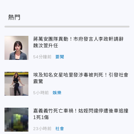
熱門
蔣萬安團隊異動！市府發言人李政軒請辭
魏汶萱升任
54分鐘前
要聞
埃及知名女星哈里發涉毒被判死！引發社會
震驚
5小時前
娛樂
嘉義義竹死亡車禍！姑姪閃違停遭後車追撞
1死1傷
23小時前
社會