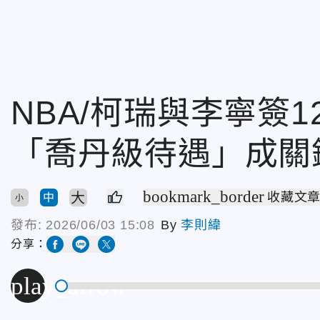
NBA/柯瑞與李寧簽
「喬丹級待遇」成關
bookmark_border
大
收藏文
中
小
發布:
2026/06/03 15:08
By
李則緯
分享：
play_arrow