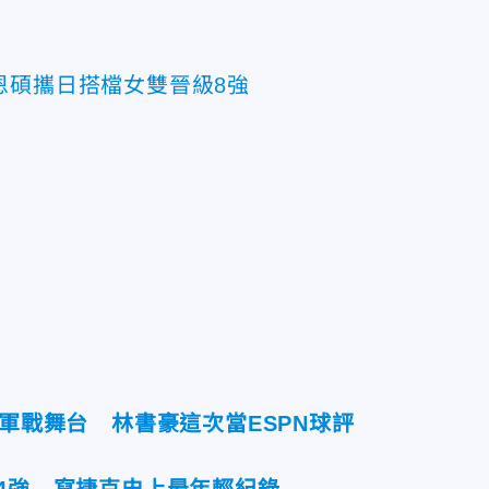
。
恩碩攜日搭檔女雙晉級8強
冠軍戰舞台 林書豪這次當ESPN球評