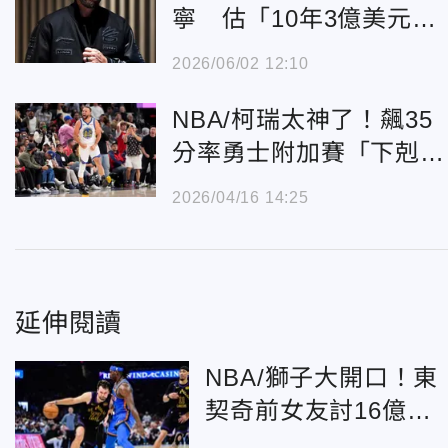
寧 估「10年3億美元」
陸網反應兩極
2026/06/02 12:10
NBA/柯瑞太神了！飆35
分率勇士附加賽「下剋
上」逆轉淘汰快艇
2026/04/16 14:25
延伸閱讀
NBA/獅子大開口！東
契奇前女友討16億贍
養費