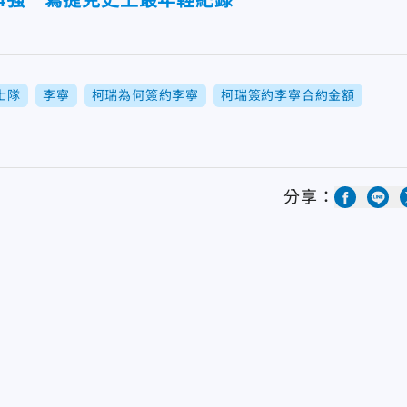
4強 寫捷克史上最年輕紀錄
士隊
李寧
柯瑞為何簽約李寧
柯瑞簽約李寧合約金額
分享：