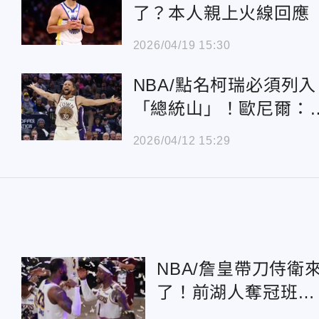
了？本人親上火線回應
2026/04/19 15:30
NBA/點名柯瑞必須列入
「總統山」！歐尼爾：
分能力徹底改變籃球
2026/04/12 15:29
NBA/詹皇帶刀侍衛
了！前湖人奪冠班底
加盟76人 相隔5年