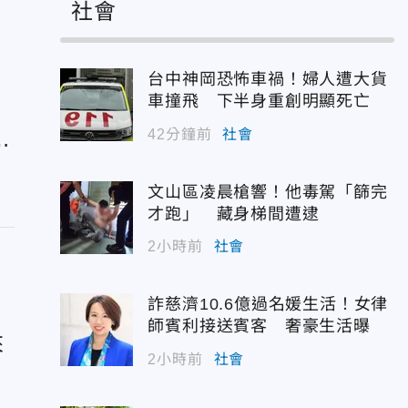
社會
台中神岡恐怖車禍！婦人遭大貨
車撞飛 下半身重創明顯死亡
42分鐘前
社會
三
文山區凌晨槍響！他毒駕「篩完
才跑」 藏身梯間遭逮
2小時前
社會
詐慈濟10.6億過名媛生活！女律
師賓利接送賓客 奢豪生活曝
來
2小時前
社會
重