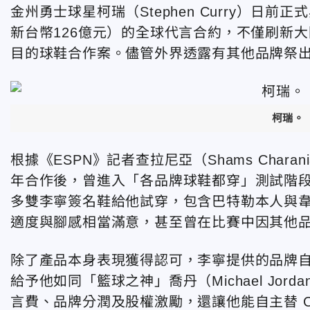
金州勇士球星柯瑞（Stephen Curry）日
新台幣126億元）的全球代言合約，不僅刷新
目的球鞋合作案。儘管外界透露有其他品牌祭
柯瑞。
根據《ESPN》記者查拉尼亞（Shams Charani
年合作後，曾進入「各品牌球鞋都穿」測試階段。期
多雙李寧簽名鞋給他試穿，包含巴特勒本人與韋德
適度與腳感相當滿意，甚至曾在比賽中因其他
除了產品本身表現獲得認可，李寧提供的品牌
給予他如同「籃球之神」喬丹（Michael Jor
言費、品牌分潤及股權激勵，還讓他能自主替 Cur