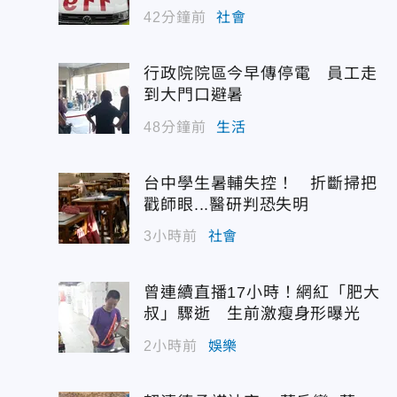
42分鐘前
社會
行政院院區今早傳停電 員工走
到大門口避暑
48分鐘前
生活
台中學生暑輔失控！ 折斷掃把
戳師眼...醫研判恐失明
3小時前
社會
曾連續直播17小時！網紅「肥大
叔」驟逝 生前激瘦身形曝光
2小時前
娛樂