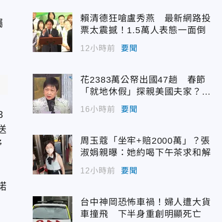
約
賴清德狂嗆盧秀燕 最新網路投
矚
票太震撼！1.5萬人表態一面倒
12小時前
要聞
花2383萬公帑出國47趟 春節
「就地休假」探親美國夫家？徐
佳青回應了
16小時前
要聞
3
送
周玉蔻「坐牢+賠2000萬」？張
舒
淑娟親曝：她約喝下午茶求和解
12小時前
要聞
諾
台中神岡恐怖車禍！婦人遭大貨
車撞飛 下半身重創明顯死亡