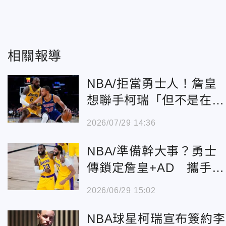
相關報導
NBA/拒當勇士人！詹皇
想聯手柯瑞「但不是在金
州」 內幕曝光
2026/07/29 14:36
NBA/準備幹大事？勇士
傳鎖定詹皇+AD 攜手柯
瑞拚冠
2026/06/29 15:02
NBA球星柯瑞宣布簽約李