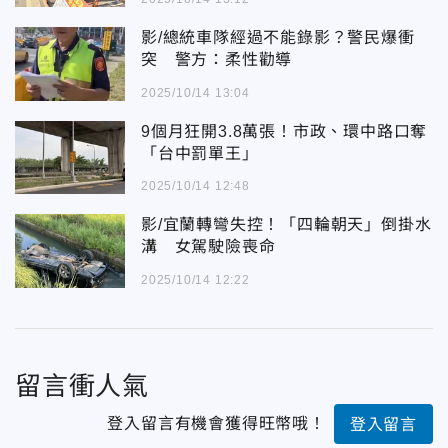
影/總統車隊經過不能錄影？警民爆衝
突 警方：柔性勸導
2025/10/14 13:04
9個月狂開3.8萬張！市政、環中路口奪
「台中罰單王」
2025/10/14 12:48
影/宜蘭轉彎失控！「四輪朝天」倒掛水
溝 女駕駛險喪命
2025/10/14 12:22
留言衝人氣
登入留言有機會獲得旺幣哦！
登入留言