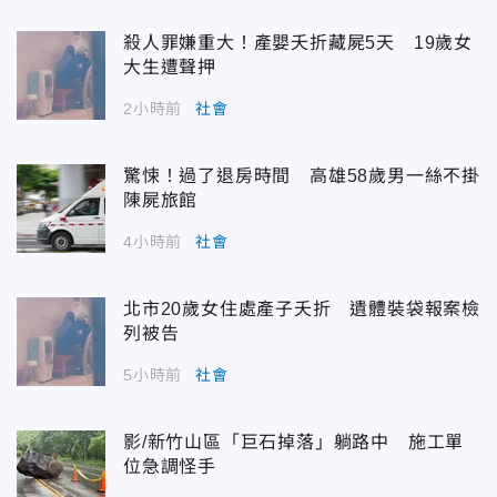
殺人罪嫌重大！產嬰夭折藏屍5天 19歲女
大生遭聲押
2小時前
社會
驚悚！過了退房時間 高雄58歲男一絲不掛
陳屍旅館
4小時前
社會
北市20歲女住處產子夭折 遺體裝袋報案檢
列被告
5小時前
社會
影/新竹山區「巨石掉落」躺路中 施工單
位急調怪手