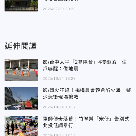
2026/07/30 20:28
延伸閱讀
影/台中太平「2噸陽台」4樓砸落 住
戶嚇醒：像地震
2025/10/14 13:23
影/烈火狂燒！楊梅農會穀倉陷火海 警
消急衝現場搶救
2025/10/14 13:17
軍師傳奇落幕！竹聯幫「宋仔」告別式
北投低調舉行
2025/10/14 13:12