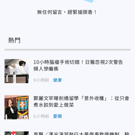
無任何留言，趕緊搶頭香！
熱門
10小時腦瘤手術切錯！日醫忽視2次警告
婦人慘癱瘓
9小時前
健康
鄭麗文罕曝劍橋留學「意外收穫」：從只會
煮水餃到愛上做菜
5小時前
要聞
直擊／漢光演習執行大量傷患救援機制 驗