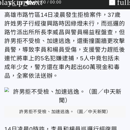
play_arrow
skip_next
ful
00:00
00:00
高雄市路竹區14日凌晨發生拒檢案件，37歲
許姓男子行經復興路時因綠燈未行，而巡邏的
路竹派出所所長李威昌與警員楊益程盤查，但
許男拒不受檢、加速逃逸，還衝撞圍牆更攻擊
員警，導致李員和楊員受傷，支援警力趕抵後
連忙將車上的5名犯嫌逮捕，5人中竟包括未
成年少女，警方還在車內起出60萬現金和毒
品，全案依法送辦。
許男拒不受檢、加速逃逸。（圖／中天新聞）
14日凌晨0時許，李員和楊員巡邏行經復興