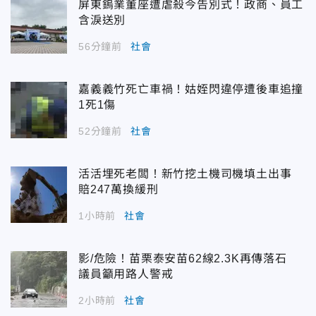
屏東鎢業董座遭虐殺今告別式！政商、員工
含淚送別
56分鐘前
社會
嘉義義竹死亡車禍！姑姪閃違停遭後車追撞
1死1傷
52分鐘前
社會
活活埋死老闆！新竹挖土機司機填土出事
賠247萬換緩刑
1小時前
社會
影/危險！苗栗泰安苗62線2.3K再傳落石
議員籲用路人警戒
2小時前
社會