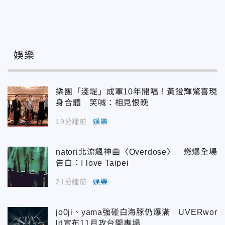
娛樂
樂團「淺堤」成軍10年開唱！黃鐙輝驚喜現
身合體 笑喊：相見恨晚
19分鐘前
娛樂
natori北流飆神曲〈Overdose〉 燃爆全場
告白：I love Taipei
21分鐘前
娛樂
jo0ji、yama強碰白海豚仍爆滿 UVERwor
ld宣布11月攻台開專場