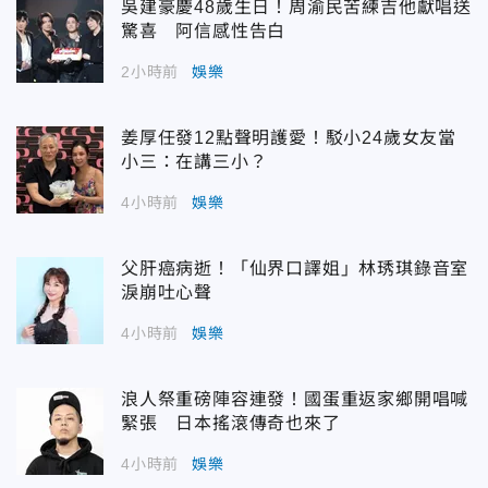
吳建豪慶48歲生日！周渝民苦練吉他獻唱送
驚喜 阿信感性告白
2小時前
娛樂
姜厚任發12點聲明護愛！駁小24歲女友當
小三：在講三小？
4小時前
娛樂
父肝癌病逝！「仙界口譯姐」林琇琪錄音室
淚崩吐心聲
4小時前
娛樂
浪人祭重磅陣容連發！國蛋重返家鄉開唱喊
緊張 日本搖滾傳奇也來了
4小時前
娛樂