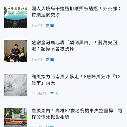
國人入境烏干達遭扣護照被遣返！外交部：
持續連繫交涉
1天前
要聞
遭謝金河痛心轟「顛倒黑白」！蔣萬安回
嗆：記憶不會被洗掉
1天前
要聞
颱風接力西南風大暴走！8級陣風狂炸「12
縣市」兩天
2小時前
生活
血濺湖內！高雄82歲老翁機車失控重摔 電
桿旁慘死檢警相驗