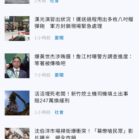
2天前
社會
漢光演習出狀況！運送過程甩出多枚八吋榴
彈砲 軍方封鎖現場緊急處理
1小時前
要聞
爆黃世杰涉賄選！詹江村曝警方調查進度：
等著被傳喚吧
7小時前
要聞
活活埋死老闆！新竹挖土機司機填土出事
賠247萬換緩刑
1小時前
社會
沈伯洋市場掃街爆衝突！「幕僚嗆民眾」影
片曝光 網全炸鍋