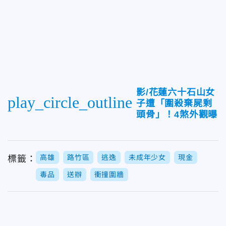
影/花蓮六十石山女
play_circle_outline
子遭「圍殺棄屍剩
頭骨」！4煞外觀曝
高雄
路竹區
逃逸
未成年少女
現金
標籤：
毒品
送辦
衝撞圍牆