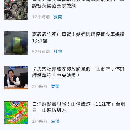
證緊急醫療應處效能
12小時前
要聞
嘉義義竹死亡車禍！姑姪閃違停遭後車追撞
1死1傷
52分鐘前
社會
吳思瑤批蔣萬安沒放颱風假 北市府：停班
課標準符合中央法規！
3小時前
要聞
白海豚颱風甩尾！雨彈轟炸「11縣市」至明
日 山區防坍方
1小時前
生活