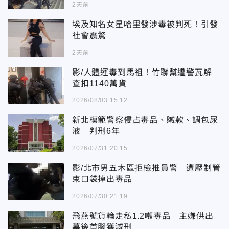
2天前
埃及知名女星哈里發涉毒被判死！引發
社會震驚
2天前
影/人體運毒到馬祖！竹聯幫遭警瓦解
查扣1140萬貨
2026/08/03 15:12
新北模範警察侵占毒品、贓款、調包尿
液 判刑6年
2026/07/31 20:15
影/北市男五木區拒檢推員警 遭壓制管
束口袋掉出毒品
2026/07/30 21:19
飛燕號貨輪走私1.2噸毒品 主嫌供出
幕後首腦獲減刑