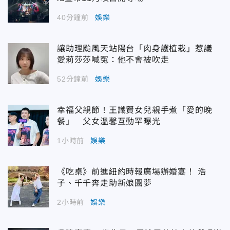
40分鐘前
娛樂
讓助理颱風天站陽台「肉身護植栽」惹議
愛莉莎莎喊冤：他不會被吹走
52分鐘前
娛樂
幸福父親節！王識賢女兒親手煮「愛的晚
餐」 父女溫馨互動罕曝光
1小時前
娛樂
《吃桌》前進紐約時報廣場辦婚宴！ 浩
子、千千奔走助新娘圓夢
2小時前
娛樂