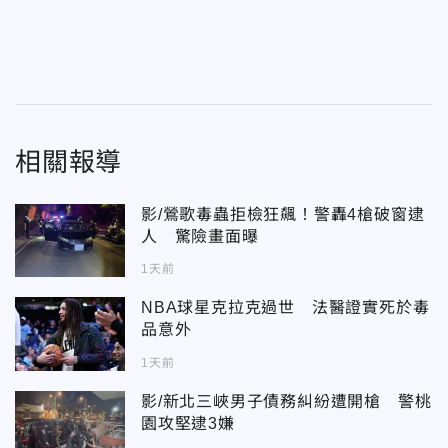
相關報導
影/鶯歌毒蟲拒檢狂飆！警轟4槍破窗逮
人 驚險畫面曝
1天前
NBA球星克拉克過世 法醫證實死於毒
品意外
1天前
影/新北三峽男子債務糾紛遭開槍 警桃
園攻堅逮3嫌