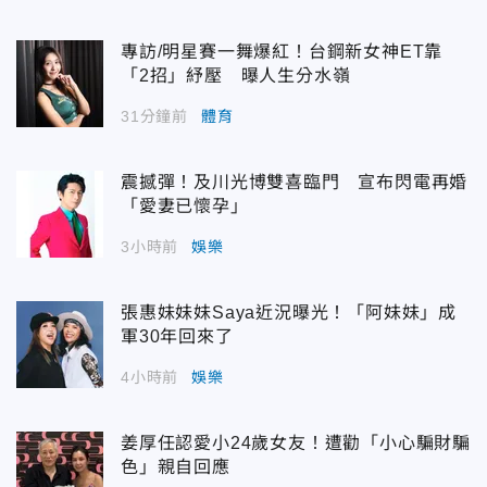
專訪/明星賽一舞爆紅！台鋼新女神ET靠
「2招」紓壓 曝人生分水嶺
31分鐘前
體育
震撼彈！及川光博雙喜臨門 宣布閃電再婚
「愛妻已懷孕」
3小時前
娛樂
張惠妹妹妹Saya近況曝光！「阿妹妹」成
軍30年回來了
4小時前
娛樂
姜厚任認愛小24歲女友！遭勸「小心騙財騙
色」親自回應