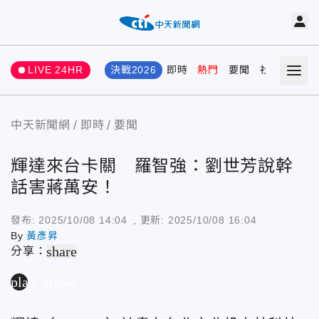
LIVE 24HR
決戰2026
即時
熱門
要聞
社會
娛樂
中天新聞網
即時
要聞
輝達來台卡關 羅智強：劉世芳說幹
話害蔣萬安！
發布:
2025/10/08 14:04
, 更新:
2025/10/08 16:04
By
黃彥昇
share
分享：
play_arrow