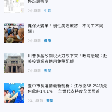
停班課標準
2小時前
生活
健保大變革！慢性病治療將「不同工不同
酬」
2小時前
健康
川普多晶矽關稅大刀砍下來！政院急喊：赴
美投資業者適用免稅配額
7小時前
要聞
臺中市長選情最新剖析：江啟臣38.2%領先
何欣純14.1% 全世代支持度全面居首
23小時前
要聞