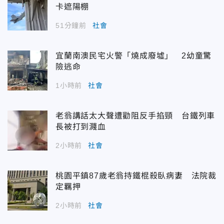
卡遮陽棚
51分鐘前
社會
宜蘭南澳民宅火警「燒成廢墟」 2幼童驚
險逃命
1小時前
社會
老翁講話太大聲遭勸阻反手掐頸 台鐵列車
長被打到濺血
2小時前
社會
桃園平鎮87歲老翁持鐵棍殺臥病妻 法院裁
定羈押
2小時前
社會