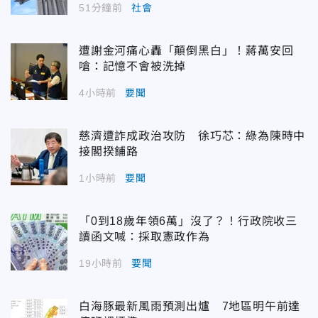
51分鐘前
社會
遭謝金河痛心轟「顛倒黑白」！蔣萬安回
嗆：記憶不會被洗掉
4小時前
要聞
慈濟遭詐成政治攻防 徐巧芯：綠為陳時中
接閣揆鋪路
1小時前
要聞
「0到18歲年領6萬」沒了？！行政院收三
讀函文喊：採取憲政作為
19小時前
要聞
白海豚最新風雨預測出爐 7地區明午前達