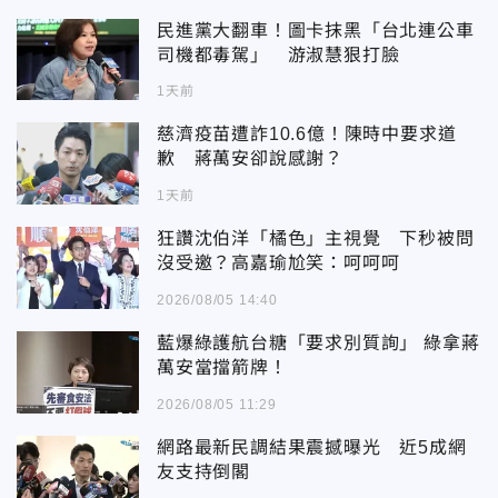
民進黨大翻車！圖卡抹黑「台北連公車
司機都毒駕」 游淑慧狠打臉
1天前
慈濟疫苗遭詐10.6億！陳時中要求道
歉 蔣萬安卻說感謝？
1天前
狂讚沈伯洋「橘色」主視覺 下秒被問
沒受邀？高嘉瑜尬笑：呵呵呵
2026/08/05 14:40
藍爆綠護航台糖「要求別質詢」 綠拿蔣
萬安當擋箭牌！
2026/08/05 11:29
網路最新民調結果震撼曝光 近5成網
友支持倒閣