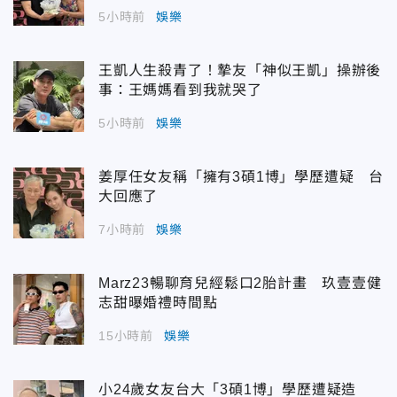
5小時前
娛樂
王凱人生殺青了！摯友「神似王凱」操辦後
事：王媽媽看到我就哭了
5小時前
娛樂
姜厚任女友稱「擁有3碩1博」學歷遭疑 台
大回應了
7小時前
娛樂
Marz23暢聊育兒經鬆口2胎計畫 玖壹壹健
志甜曝婚禮時間點
15小時前
娛樂
小24歲女友台大「3碩1博」學歷遭疑造