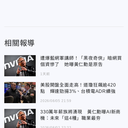
相關報導
遭爆藍網軍講師！「黑夜奇俠」暗網買
個資慘了 她曝黃仁勳是原告
1天前
美股開盤全面走高！道瓊狂飆逾420
點 輝達勁揚3%、台積電ADR續強
2026/08/05 21:59
330萬年薪族將湧現 黃仁勳曝AI新商
機：未來「這4種」職業最夯
2026/08/02 22:22