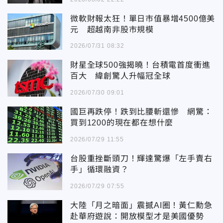
微軟財報太狂！單日市值暴增4500億美
元 超越南非股市規模
2026/07/31 08:32
財星全球500強揭曉！台積電首度衝進
百大 緯創驚人升幅冠全球
2026/07/30 09:01
國巨再跌停！跌到比腰斬還慘 網驚：
買到1200的現在都在想什麼
2026/07/29 11:55
台股重挫斷頭刀！輝達驚爆「左手賣右
手」循環融資？
2026/07/29 07:55
大陸「月之暗面」震撼AI圈！黃仁勳急
赴華府遊說：開放模型才是美國優勢