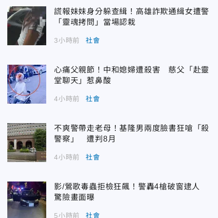
謊報妹妹身分躲查緝！高雄詐欺通緝女遭警
「靈魂拷問」當場認栽
3小時前
社會
心痛父親節！中和媳婦遭殺害 慈父「赴靈
堂聊天」惹鼻酸
4小時前
社會
不爽警帶走老母！基隆男兩度臉書狂嗆「殺
警察」 遭判8月
4小時前
社會
影/鶯歌毒蟲拒檢狂飆！警轟4槍破窗逮人
驚險畫面曝
5小時前
社會