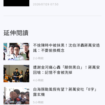
2026/07/29 07:50
延伸閱讀
不捨陳時中被抹黑！沈伯洋轟蔣萬安造
謠：不要偷換概念
2小時前
遭謝金河痛心轟「顛倒黑白」！蔣萬安
回嗆：記憶不會被洗掉
4小時前
白海豚颱風假有望？蔣萬安吐「8字」
露玄機
5小時前