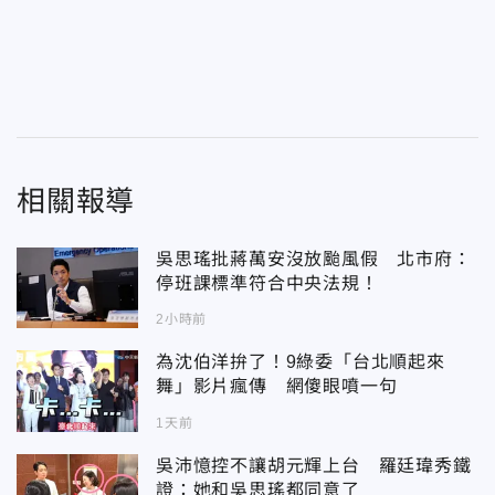
相關報導
吳思瑤批蔣萬安沒放颱風假 北市府：
停班課標準符合中央法規！
2小時前
為沈伯洋拚了！9綠委「台北順起來
舞」影片瘋傳 網傻眼噴一句
1天前
吳沛憶控不讓胡元輝上台 羅廷瑋秀鐵
證：她和吳思瑤都同意了