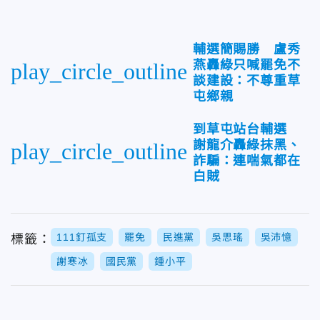
輔選簡賜勝 盧秀
燕轟綠只喊罷免不
play_circle_outline
談建設：不尊重草
屯鄉親
到草屯站台輔選
謝龍介轟綠抹黑、
play_circle_outline
詐騙：連喘氣都在
白賊
111釘孤支
罷免
民進黨
吳思瑤
吳沛憶
標籤：
謝寒冰
國民黨
鍾小平