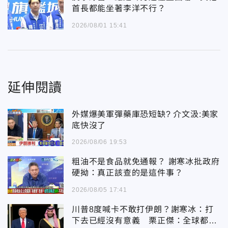
首長都能坐著李洋不行？
2026/08/01 15:41
延伸閱讀
外媒爆美軍彈藥庫恐短缺? 介文汲:美家
底快沒了
2026/08/06 19:53
粗油不是食品就免通報？ 謝寒冰批政府
硬拗：真正該查的是這件事？
2026/08/05 17:41
川普8度喊卡不敢打伊朗？謝寒冰：打
下去已經沒有意義 栗正傑：全球都看