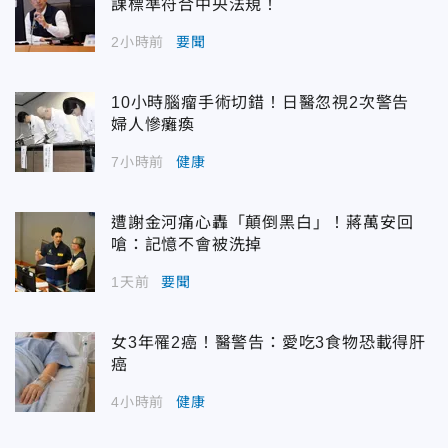
課標準符合中央法規！
2小時前
要聞
10小時腦瘤手術切錯！日醫忽視2次警告
婦人慘癱瘓
7小時前
健康
遭謝金河痛心轟「顛倒黑白」！蔣萬安回
嗆：記憶不會被洗掉
1天前
要聞
女3年罹2癌！醫警告：愛吃3食物恐載得肝
癌
4小時前
健康