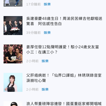
17分鐘前
娛樂
吳建豪慶48歲生日！周渝民苦練吉他獻唱送
驚喜 阿信感性告白
39分鐘前
娛樂
姜厚任發12點聲明護愛！駁小24歲女友當
小三：在講三小？
2小時前
娛樂
父肝癌病逝！「仙界口譯姐」林琇琪錄音室
淚崩吐心聲
2小時前
娛樂
浪人祭重磅陣容連發！國蛋重返家鄉開唱喊