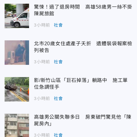
驚悚！過了退房時間 高雄58歲男一絲不掛
陳屍旅館
3小時前
社會
北市20歲女住處產子夭折 遺體裝袋報案檢
列被告
3小時前
社會
影/新竹山區「巨石掉落」躺路中 施工單
位急調怪手
3小時前
社會
高雄男公關失聯多日 房東破門驚見他「陳
屍房內」
3小時前
社會