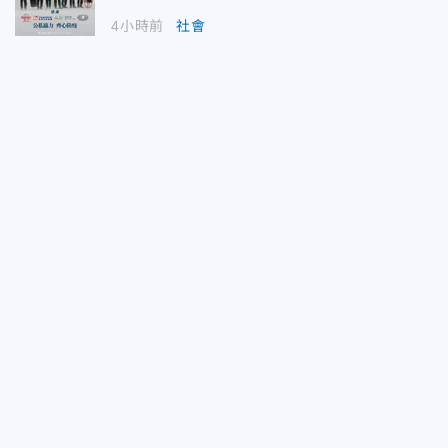
4小時前
社會