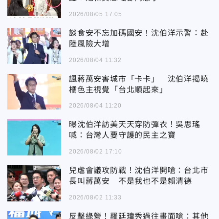
2026/08/05 17:05
談食安不忘加碼國安！沈伯洋示警：赴
陸風險大增
2026/08/04 11:32
諷蔣萬安害城市「卡卡」 沈伯洋揭曉
橘色主視覺「台北順起來」
2026/08/04 11:20
曝沈伯洋訪美天天穿防彈衣！吳思瑤
喊：台灣人要守護的民主之寶
2026/08/02 17:10
兒虐會議攻防戰！沈伯洋開嗆：台北市
長叫蔣萬安 不是我也不是賴清德
2026/08/02 11:33
反擊綠營！羅廷瑋秀過往畫面嗆：其他