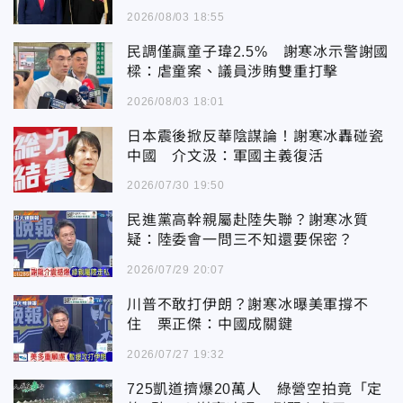
見美國沒勝利
2026/08/03 18:55
民調僅贏童子瑋2.5% 謝寒冰示警謝國
樑：虐童案、議員涉賄雙重打擊
2026/08/03 18:01
日本震後掀反華陰謀論！謝寒冰轟碰瓷
中國 介文汲：軍國主義復活
2026/07/30 19:50
民進黨高幹親屬赴陸失聯？謝寒冰質
疑：陸委會一問三不知還要保密？
2026/07/29 20:07
川普不敢打伊朗？謝寒冰曝美軍撐不
住 栗正傑：中國成關鍵
2026/07/27 19:32
725凱道擠爆20萬人 綠營空拍竟「定