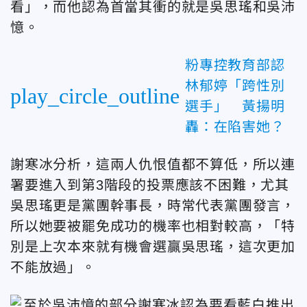
看」，而他認為首當其衝的就是吳思瑤和吳沛
憶。
粉專控教育部認
林郁婷「跨性別
play_circle_outline
選手」 黃揚明
轟：在陷害她？
謝寒冰分析，這兩人仇恨值都不算低，所以連
署要進入到第3階段的投票應該不困難，尤其
吳思瑤更是黨團幹事長，時常代表黨團發言，
所以她要被罷免成功的機率也相對較高，「特
別是上次本來就有機會選贏吳思瑤，這次更加
不能放過」。