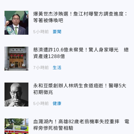
爆黃世杰涉賄選！詹江村曝警方調查進度：
等著被傳喚吧
5小時前
要聞
慈濟遭詐10.6億未察覺！驚人身家曝光 總
資產達1288億
7小時前
生活
永和豆漿創辦人林炳生食道癌逝！醫曝5大
初期徵兆
5小時前
健康
血濺湖內！高雄82歲老翁機車失控重摔 電
桿旁慘死檢警相驗