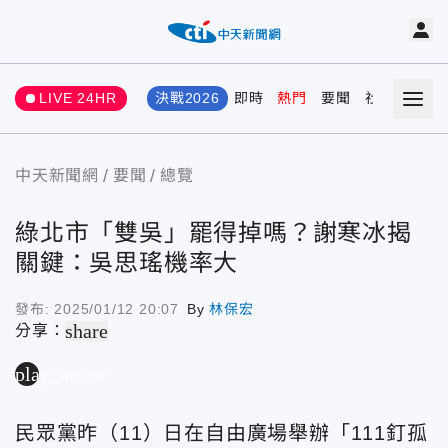
LIVE 24HR
決戰2026
即時
熱門
要聞
社會
娛樂
中天新聞網
要聞
總覽
綠北市「雙吳」罷得掉嗎？謝寒冰揭
關鍵：吳思瑤機率大
發布:
2025/01/12 20:07
By
林保宏
share
分享：
play_arrow
民眾黨昨（11）日在自由廣場舉辦「111釘孤