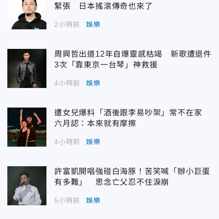
緊張 日本搖滾傳奇也來了
2小時前
娛樂
周興哲出道12年自爆靈感枯竭 新歌遭退件
3次「靠東京一台琴」神救援
4小時前
娛樂
遭女兒爆料「酒後跟李易吵架」常不在家
六月認：本來就有摩擦
4小時前
娛樂
許富凱開唱強碰白海豚！苦笑喊「辦小巨蛋
有多難」 思念亡父忍不住淚崩
5小時前
娛樂