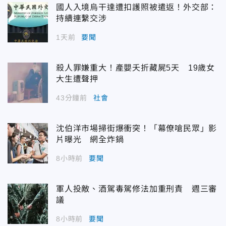
國人入境烏干達遭扣護照被遣返！外交部：
持續連繫交涉
1天前
要聞
殺人罪嫌重大！產嬰夭折藏屍5天 19歲女
大生遭聲押
43分鐘前
社會
沈伯洋市場掃街爆衝突！「幕僚嗆民眾」影
片曝光 網全炸鍋
8小時前
要聞
軍人投敵、酒駕毒駕修法加重刑責 週三審
議
8小時前
要聞