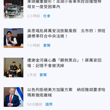
車頭嚴重變形！澎湖小客車失控自撞燈桿
母女一度受困車內
1小時前
社會
吳思瑤批蔣萬安沒放颱風假 北市府：停班
課標準符合中央法規！
7小時前
要聞
遭謝金河痛心轟「顛倒黑白」！蔣萬安回
嗆：記憶不會被洗掉
1天前
要聞
以色列拒絕美方加薩方案 納坦雅胡要求哈
瑪斯徹底繳械
58分鐘前
國際