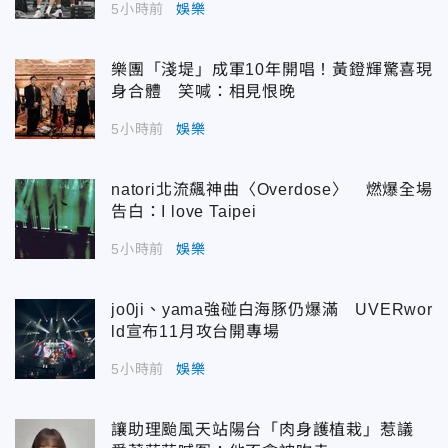
5小時前
娛樂
樂團「淺堤」成軍10年開唱！黃鐙輝驚喜現
身合體 笑喊：相見恨晚
5小時前
娛樂
natori北流飆神曲〈Overdose〉 燃爆全場
告白：I love Taipei
5小時前
娛樂
jo0ji、yama強碰白海豚仍爆滿 UVERwor
ld宣布11月攻台開專場
5小時前
娛樂
讓助理颱風天站陽台「肉身護植栽」惹議