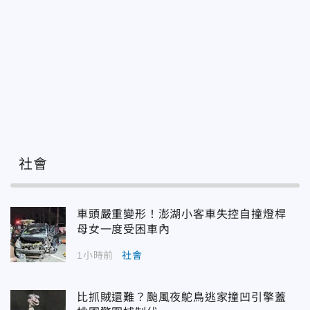
社會
車頭嚴重變形！澎湖小客車失控自撞燈桿
母女一度受困車內
1小時前
社會
比抓賊還難？颱風夜鴕鳥逃家撞凹引擎蓋