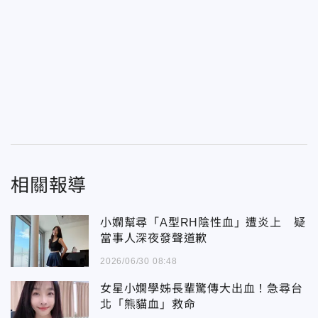
相關報導
小嫻幫尋「A型RH陰性血」遭炎上 疑
當事人深夜發聲道歉
2026/06/30 08:48
女星小嫻學姊長輩驚傳大出血！急尋台
北「熊貓血」救命