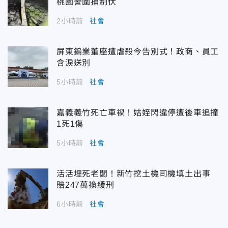
桃園警圍捕制伏
2小時前
社會
屏東鎢業董座遭虐殺今告別式！政商、員工
含淚送別
5小時前
社會
嘉義義竹死亡車禍！姑姪閃違停遭後車追撞
1死1傷
5小時前
社會
活活埋死老闆！新竹挖土機司機填土出事
賠247萬換緩刑
6小時前
社會