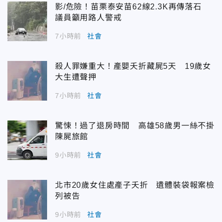
影/危險！苗栗泰安苗62線2.3K再傳落石
議員籲用路人警戒
7小時前
社會
殺人罪嫌重大！產嬰夭折藏屍5天 19歲女
大生遭聲押
7小時前
社會
驚悚！過了退房時間 高雄58歲男一絲不掛
陳屍旅館
9小時前
社會
北市20歲女住處產子夭折 遺體裝袋報案檢
列被告
9小時前
社會