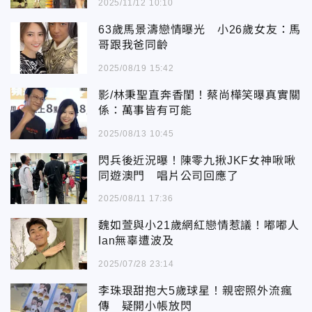
2025/11/12 10:10
63歲馬景濤戀情曝光 小26歲女友：馬
哥跟我爸同齡
2025/08/19 15:42
影/林秉聖直奔香閨！蔡尚樺笑曝真實關
係：萬事皆有可能
2025/08/13 10:45
閃兵後近況曝！陳零九揪JKF女神啾啾
同遊澳門 唱片公司回應了
2025/08/11 17:36
魏如萱與小21歲網紅戀情惹議！嘟嘟人
Ian無辜遭波及
2025/07/28 23:14
李珠珢甜抱大5歲球星！親密照外流瘋
傳 疑開小帳放閃