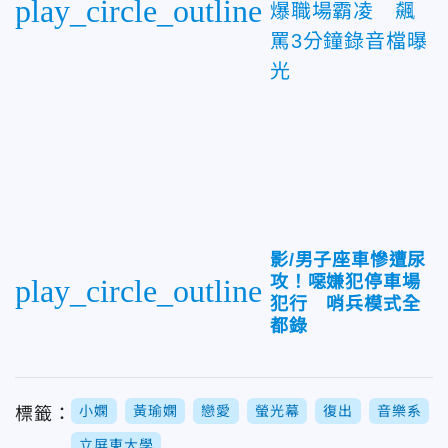
play_circle_outline
爆職場霸凌 飆
罵3分鐘錄音檔曝
光
影/男子座車慘遭尿
攻！噁嫌犯停車場
play_circle_outline
犯行 哨兵模式全
都錄
小嫻
黃瑜嫻
戀愛
螢光幕
復出
音樂系
標籤：
立屏東大學