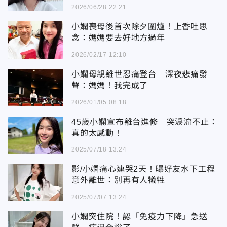
2026/06/28 22:21
小嫻喪母後首次除夕圍爐！上香吐思
念：媽媽要去好地方過年
2026/02/17 12:10
小嫻母親離世忍痛登台 深夜悲痛發
聲：媽媽！我完成了
2026/01/05 08:18
45歲小嫻宣布離台進修 突淚流不止：
真的太感動！
2025/07/18 13:24
影/小嫻痛心連哭2天！曝好友水下工程
意外離世：別再有人犧牲
2025/07/07 13:24
小嫻突住院！認「免疫力下降」急送