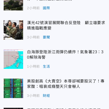
2小時前
國際
漢光42號演習展開聯合反登陸 顧立雄要求
精進臨戰應變
3小時前
要聞
白海豚登陸浙江雨彈仍續炸！氣象署23：3
0解除海警
1小時前
生活
美股創高《大賣空》本尊卻喊要股災了！專
家酸：唱衰成癮整天只會嚇人
3小時前
財經