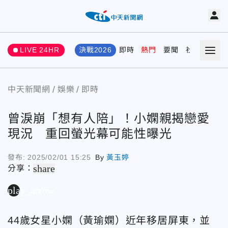
LIVE 24HR
決戰2026
即時
熱門
要聞
社會
娛樂
中天新聞網
娛樂
即時
曾淚崩「想有人陪」！小嫻親揭戀愛
現況 重回螢光幕可能性曝光
發布:
2025/02/01 15:25
By
黃玉婷
share
分享：
play_arrow
44歲女星小嫻（黃瑜嫻）近年移居屏東，並