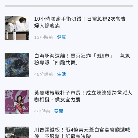
10小時腦瘤手術切錯！日醫忽視2次警告
婦人慘癱瘓
13小時前
健康
白海豚海遠離！暴雨狂炸「6縣市」 氣象
粉專曝「四颱共舞」
45分鐘前
生活
黃嫈珺轉戰朴子市長！成立競總獲跨黨派大
咖相挺、侯友宜力薦
4小時前
要聞
川普踢鐵板！砸4億美元蓋白宮宴會廳遭喊
停 不服將上訴最高法院