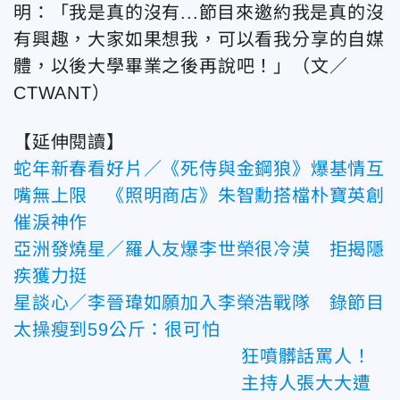
明：「我是真的沒有...節目來邀約我是真的沒
有興趣，大家如果想我，可以看我分享的自媒
體，以後大學畢業之後再說吧！」
（文／
CTWANT）
【延伸閱讀】
蛇年新春看好片／《死侍與金鋼狼》爆基情互
嘴無上限 《照明商店》朱智勳搭檔朴寶英創
催淚神作
亞洲發燒星／羅人友爆李世榮很冷漠 拒揭隱
疾獲力挺
星談心／李晉瑋如願加入李榮浩戰隊 錄節目
太操瘦到59公斤：很可怕
狂噴髒話罵人！
主持人張大大遭