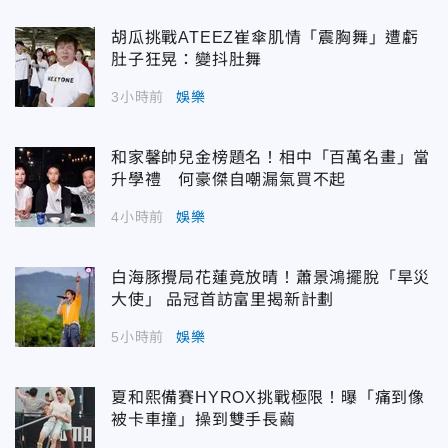
胡瓜挑戰ATEEZ崔傘肌情「震胸舞」遭虧
肚子狂晃：變抖肚舞
3小時前
娛樂
和家馨帥兒金榜題名！相中「百萬名畫」當
升學禮 何豪傑自嘲漏氣買不起
4小時前
娛樂
白海豚攪局花蓮竟放晴！蕭景鴻擺脫「旱災
大使」 品冠首訪富里揭新計劃
5小時前
娛樂
夏和熙備賽HYROX挑戰極限！曝「痛到像
被卡車撞」操到雙手長繭