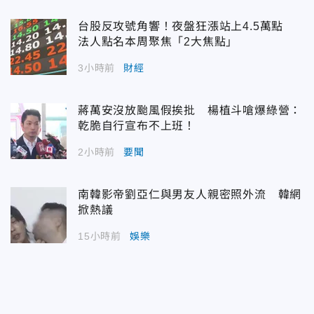
台股反攻號角響！夜盤狂漲站上4.5萬點
法人點名本周聚焦「2大焦點」
3小時前
財經
蔣萬安沒放颱風假挨批 楊植斗嗆爆綠營：
乾脆自行宣布不上班！
2小時前
要聞
南韓影帝劉亞仁與男友人親密照外流 韓網
掀熱議
15小時前
娛樂