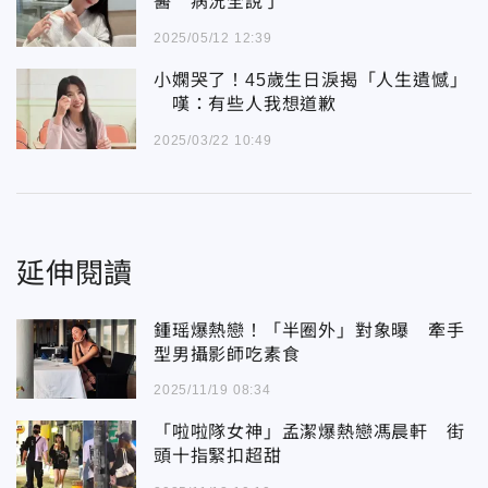
醫 病況全說了
2025/05/12 12:39
小嫻哭了！45歲生日淚揭「人生遺憾」
嘆：有些人我想道歉
2025/03/22 10:49
延伸閱讀
鍾瑶爆熱戀！「半圈外」對象曝 牽手
型男攝影師吃素食
2025/11/19 08:34
「啦啦隊女神」孟潔爆熱戀馮晨軒 街
頭十指緊扣超甜