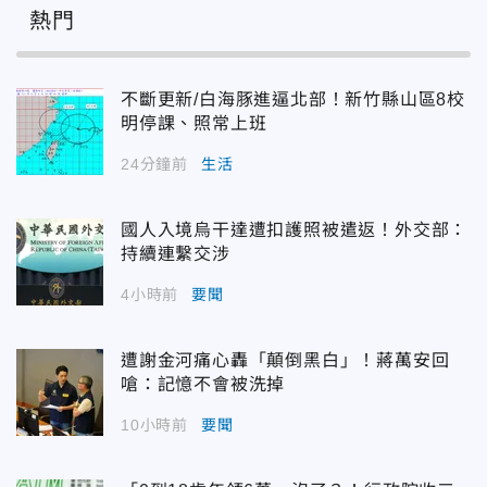
熱門
不斷更新/白海豚進逼北部！新竹縣山區8校
明停課、照常上班
24分鐘前
生活
國人入境烏干達遭扣護照被遣返！外交部：
持續連繫交涉
4小時前
要聞
遭謝金河痛心轟「顛倒黑白」！蔣萬安回
嗆：記憶不會被洗掉
10小時前
要聞