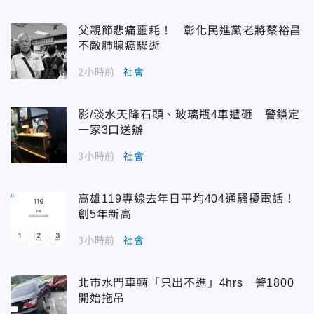
父親節悲痛噩耗！ 彰化民進黨老將蔡裕昌
不敵肺腺癌驟逝
2小時前
社會
影/淡水天降石頭、玻璃瓶4車遭砸 警鎖定
一家3口送辦
3小時前
社會
高雄119專線去年日平均404通騷擾電話！
創5年新高
3小時前
社會
北市水門車輛「只出不進」4hrs 警1800
開始拖吊