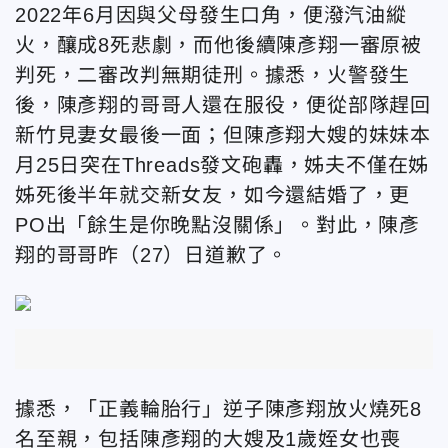
2022年6月因與父母發生口角，便潑汽油縱
火，釀成8死悲劇，而他後續陳彥翔一審原被
判死，二審改判無期徒刑。據悉，火警發生
後，陳彥翔的哥哥人還在服役，便從部隊趕回
新竹見妻女最後一面；但陳彥翔大嫂的妹妹本
月25日突在Threads發文砲轟，姊夫不僅在姊
姊死後半年就交新女友，如今還結婚了，更
PO出「餘生是你晚點沒關係」。對此，陳彥
翔的哥哥昨（27）日道歉了。
據悉，「正義輪胎行」逆子陳彥翔放火燒死8
名至親，包括陳彥翔的大嫂及1歲姪女也喪