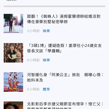
甜翻！《蜘蛛人》湯姆霍蘭德辦結婚派對
傳在豪華別墅秘密舉辦
3小時前
娛樂
「3碩1博」遭疑造假！姜厚任小24歲女友
發長文談「學邏輯」
5小時前
娛樂
河智媛化身「阿美公主」挨批 親曝心情：
始料未及
6小時前
體育
北影影后李亦捷父親節宣布懷孕！憶亡父：