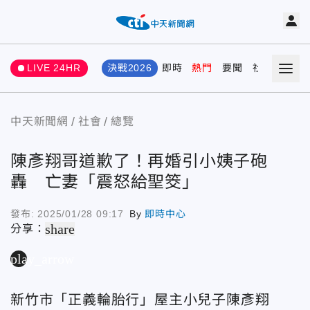
LIVE 24HR
決戰2026
即時
熱門
要聞
社會
娛樂
中天新聞網
社會
總覽
陳彥翔哥道歉了！再婚引小姨子砲
轟 亡妻「震怒給聖筊」
發布:
2025/01/28 09:17
By
即時中心
share
分享：
play_arrow
新竹市「正義輪胎行」屋主小兒子陳彥翔