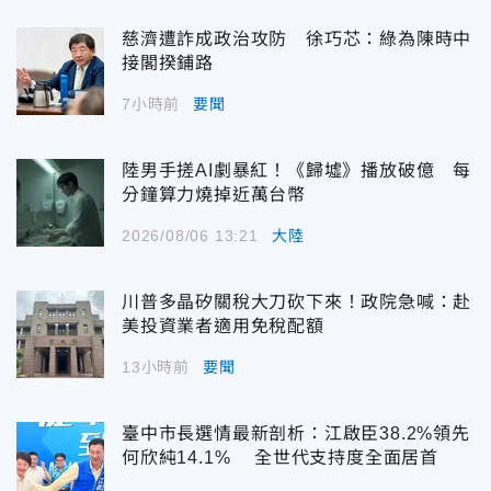
慈濟遭詐成政治攻防 徐巧芯：綠為陳時中
接閣揆鋪路
7小時前
要聞
陸男手搓AI劇暴紅！《歸墟》播放破億 每
分鐘算力燒掉近萬台幣
2026/08/06 13:21
大陸
川普多晶矽關稅大刀砍下來！政院急喊：赴
美投資業者適用免稅配額
13小時前
要聞
臺中市長選情最新剖析：江啟臣38.2%領先
何欣純14.1% 全世代支持度全面居首