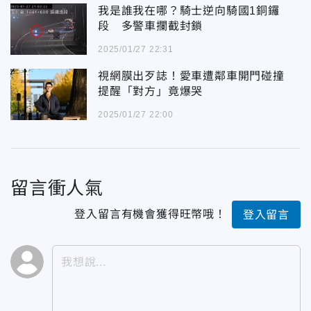
我是誰我在哪？騎士逆向騎國1銅鑼
段 多警車攔截封鎖
2025/01/27 22:31
視網膜出歹誌！愛車遭鄰車開門碰撞
提醒「對方」竟爆哭
2025/01/27 22:00
留言衝人氣
登入留言有機會獲得旺幣哦！
登入留言