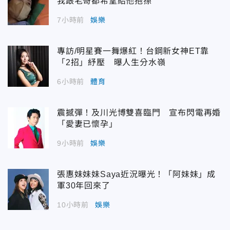
我跟老哥都希望給他抱孫
7小時前
娛樂
專訪/明星賽一舞爆紅！台鋼新女神ET靠
「2招」紓壓 曝人生分水嶺
6小時前
體育
震撼彈！及川光博雙喜臨門 宣布閃電再婚
「愛妻已懷孕」
9小時前
娛樂
張惠妹妹妹Saya近況曝光！「阿妹妹」成
軍30年回來了
10小時前
娛樂