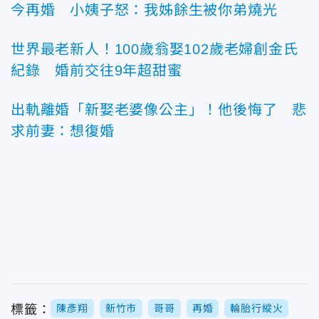
今再婚 小姨子怒：我姊餘生被你弟燒光
世界最老新人！100歲翁娶102歲老婦創金氏
紀錄 婚前交往9年超甜蜜
出軌離婚「新娶老婆像公主」！他後悔了 悲
求前妻：想復婚
標籤：
陳彥翔
新竹市
哥哥
再婚
輪胎行縱火