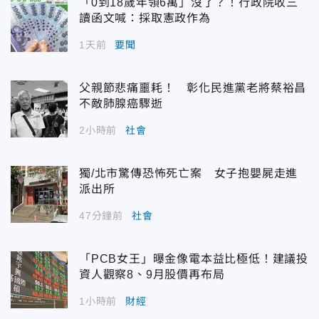
「0到18歲年領6萬」沒了？！行政院收三
讀函文喊：採取憲政作為
1天前
要聞
父親節悲痛噩耗！ 彰化民進黨老將蔡裕昌
不敵肺腺癌驟逝
2小時前
社會
獨/北市驚傳恐怖死亡案 女子抱嬰屍走進
派出所
47分鐘前
社會
「PCB女王」曝金像電本益比極低！建議投
資人觀察8、9月股價再布局
1小時前
財經