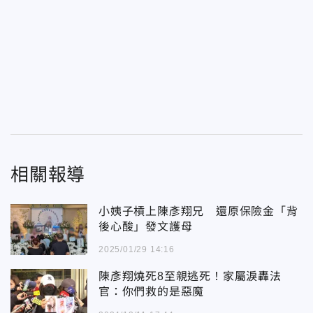
相關報導
小姨子槓上陳彥翔兄 還原保險金「背
後心酸」發文護母
2025/01/29 14:16
陳彥翔燒死8至親逃死！家屬淚轟法
官：你們救的是惡魔