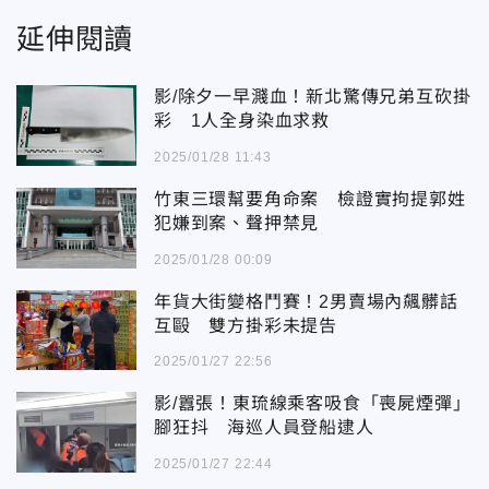
延伸閱讀
影/除夕一早濺血！新北驚傳兄弟互砍掛
彩 1人全身染血求救
2025/01/28 11:43
竹東三環幫要角命案 檢證實拘提郭姓
犯嫌到案、聲押禁見
2025/01/28 00:09
年貨大街變格鬥賽！2男賣場內飆髒話
互毆 雙方掛彩未提告
2025/01/27 22:56
影/囂張！東琉線乘客吸食「喪屍煙彈」
腳狂抖 海巡人員登船逮人
2025/01/27 22:44