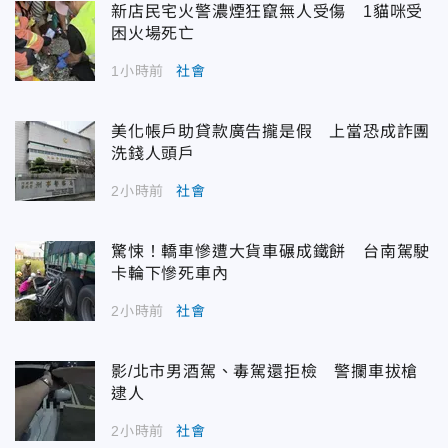
新店民宅火警濃煙狂竄無人受傷 1貓咪受
困火場死亡
1小時前
社會
美化帳戶助貸款廣告攏是假 上當恐成詐團
洗錢人頭戶
2小時前
社會
驚悚！轎車慘遭大貨車碾成鐵餅 台南駕駛
卡輪下慘死車內
2小時前
社會
影/北市男酒駕、毒駕還拒檢 警攔車拔槍
逮人
2小時前
社會