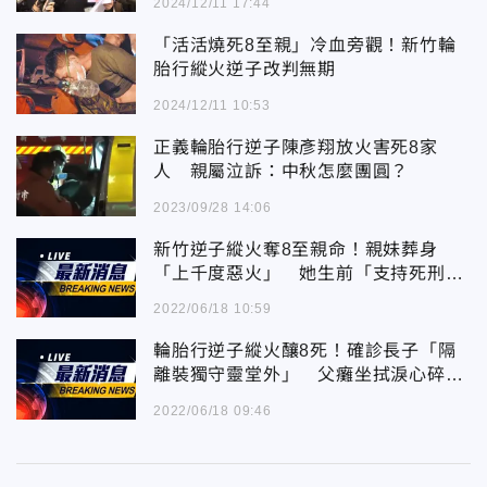
2024/12/11 17:44
「活活燒死8至親」冷血旁觀！新竹輪
胎行縱火逆子改判無期
2024/12/11 10:53
正義輪胎行逆子陳彥翔放火害死8家
人 親屬泣訴：中秋怎麼團圓？
2023/09/28 14:06
新竹逆子縱火奪8至親命！親妹葬身
「上千度惡火」 她生前「支持死刑」
舊文曝光
2022/06/18 10:59
輪胎行逆子縱火釀8死！確診長子「隔
離裝獨守靈堂外」 父癱坐拭淚心碎畫
面曝
2022/06/18 09:46