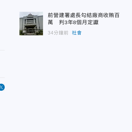
前營建署處長勾結廠商收賄百
萬 判3年8個月定讞
34分鐘前
社會