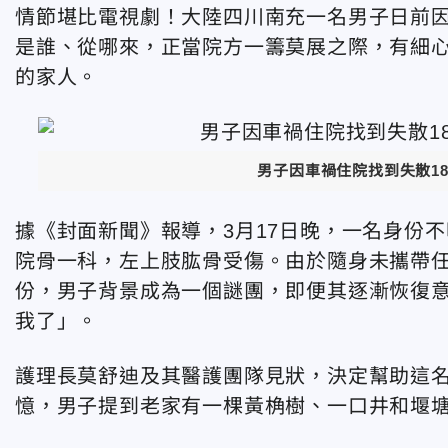
情節堪比電視劇！大陸四川南充一名男子日前
是誰、從哪來，正當院方一籌莫展之際，有細心
的家人。
男子因車禍住院找到失散1
據《封面新聞》報導，3月17日晚，一名身份
院骨一科，左上肢肱骨受傷。由於隨身未攜帶
份，男子背景成為一個謎團，即便其逐漸恢復
我了」。
護理長莫舒迪及其醫護團隊見狀，決定幫助這
憶，男子提到老家有一棵黃桷樹、一口井和堰