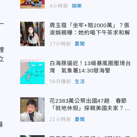
4小時前
娛樂
一
周玉蔻「坐牢+賠2000萬」？張
淑娟親曝：她約喝下午茶求和解
17小時前
要聞
裡
立
白海豚逼近！13級暴風圈壓境台
灣 氣象署14:30發海警
56分鐘前
生活
花2383萬公帑出國47趟 春節
「就地休假」探親美國夫家？徐
禍
佳青回應了
21小時前
要聞
場