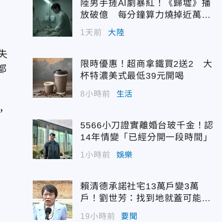
陸男手搓AI劇暴紅！《歸墟》播
放破億 每分鐘算力燒掉近萬台
幣
1天前
大陸
失
限時優惠！超商拿鐵買2送2 大
都
杯特濃美式最低39元開喝
8小時前
生活
，
5566小刀證實離婚台玻千金！認
14年情變「已經分開一段時間」
1小時前
娛樂
賴清德承諾社宅13萬戶變3萬
戶！劉世芳：找到地就蓋可能變
空餘屋
19小時前
要聞