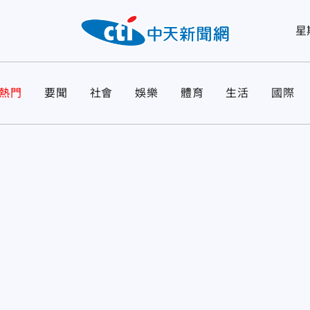
星
熱門
要聞
社會
娛樂
體育
生活
國際