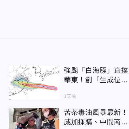
強颱「白海豚」直撲
華東！創「生成位置
最東」紀錄 恐掀暴
1天前
雨災情
苦茶毒油風暴最新！
威加採購、中間商