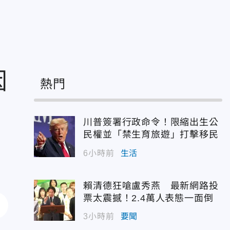
因
熱門
川普簽署行政命令！限縮出生公
民權並「禁生育旅遊」打擊移民
6小時前
生活
賴清德狂嗆盧秀燕 最新網路投
票太震撼！2.4萬人表態一面倒
3小時前
要聞