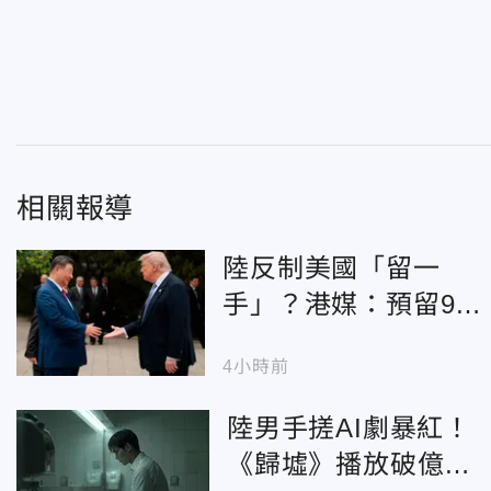
相關報導
陸反制美國「留一
手」？港媒：預留9月
華府「習川會」對話
4小時前
空間
陸男手搓AI劇暴紅！
《歸墟》播放破億