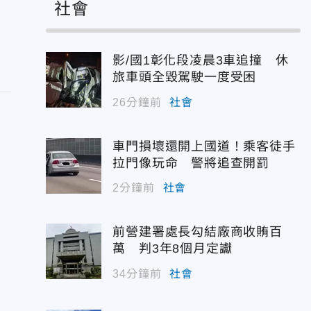
社會
影/國1彰化段凌晨3車追撞 休
旅車頭全毀駕駛一度受困
26分鐘前
社會
車門損壞還開上國道！乘客徒手
拉門像玩命 警將追查開罰
2分鐘前
社會
前營建署處長勾結廠商收賄百
萬 判3年8個月定讞
34分鐘前
社會