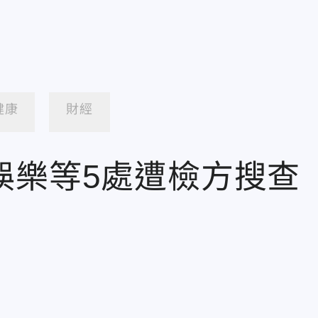
健康
財經
娛樂等5處遭檢方搜查