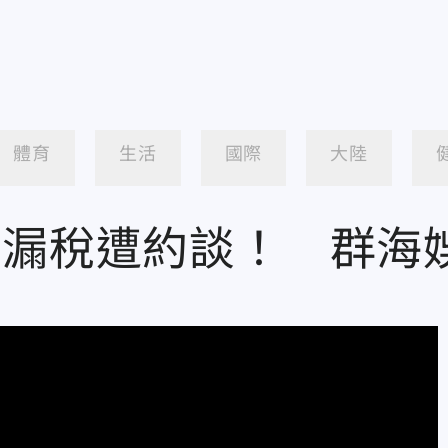
體育
生活
國際
大陸
逃漏稅遭約談！ 群海