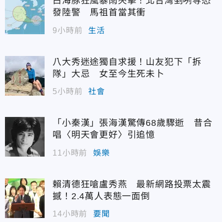
白海豚狂風暴雨夾擊！北台灣剉咧等恐
發陸警 馬祖首當其衝
9小時前
生活
八大秀迷途獨自求援！山友犯下「拆
隊」大忌 女至今生死未卜
5小時前
社會
「小秦漢」張海漢驚傳68歲驟逝 昔合
唱〈明天會更好〉引追憶
11小時前
娛樂
賴清德狂嗆盧秀燕 最新網路投票太震
撼！2.4萬人表態一面倒
14小時前
要聞