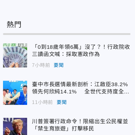
熱門
「0到18歲年領6萬」沒了？！行政院收
三讀函文喊：採取憲政作為
7小時前
要聞
臺中市長選情最新剖析：江啟臣38.2%
領先何欣純14.1% 全世代支持度全面
居首
11小時前
要聞
川普簽署行政命令！限縮出生公民權並
「禁生育旅遊」打擊移民