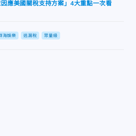
億因應美國關稅支持方案」4大重點一次看
群海娛樂
逃漏稅
眾量級