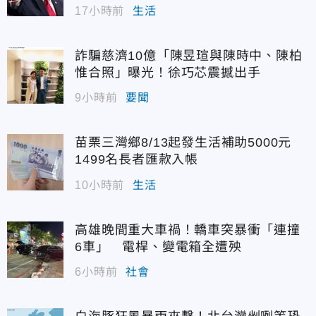
17小時前
生活
詐騙慈濟10億「陳昱瑄與陳時中、陳柏
惟合照」曝光！徐巧芯震撼出手
9小時前
要聞
苗栗三灣鄉8/13起發生活補助5000元
1499名長者匯款入帳
10小時前
生活
高雄晚間重大車禍！轎車突暴衝「連撞
6車」 電桿、變電箱全遭殃
6小時前
社會