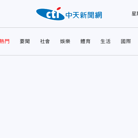
星
熱門
要聞
社會
娛樂
體育
生活
國際