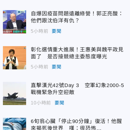
自爆因疫苗問題遠離綠營！郭正亮酸：
他們跟沈伯洋有仇？
5小時前
要聞
彰化選情重大進展！王惠美與魏平政見
面了 是否接競總主委態度曝光
5小時前
要聞
直擊漢光42號Day 3 空軍幻象2000-5
戰機緊急升空迎敵
10小時前
要聞
6旬翁心臟「停止90分鐘」復活！他醒
來揭死後世界 嘆：很恐怖…