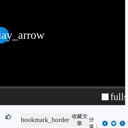
lay_arrow
full
收藏文
bookmark_border
分
章
享：