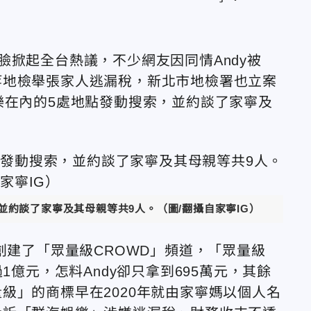
破臉掀起全台熱議，不少網友因同情Andy被
等地檢舉張家人逃漏稅，
新北市地檢署也立案
樂在內的5處地點發動搜索，並約談了家寧及
約談了家寧及其母親等共9人。（圖/翻攝自家寧IG）
創建了「眾量級CROWD」頻道，
「眾量級
1億元，怎料Andy卻只拿到695萬元，其餘
級」的商標早在2020年就由家寧媽以個人名