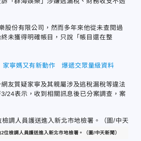
投訴「群海娛樂」涉嫌逃漏稅、財務收支不透
海娛樂股份有限公司，然而多年來他從未查閱過
始終未獲得明確帳目，只說「帳目還在整
！家寧媽又有新動作 爆遞交眾量級資料
少網友質疑家寧及其親屬涉及逃稅漏稅等違法
3/24表示，收到相關訊息後已分案調查，案
。
2位檢調人員護送進入新北市地檢署。（圖/中天新聞）