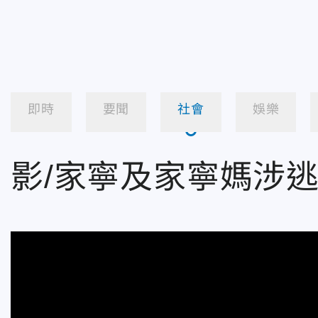
即時
要聞
社會
娛樂
影/家寧及家寧媽涉