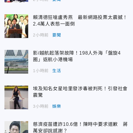
賴清德狂嗆盧秀燕 最新網路投票太震撼！
2.4萬人表態一面倒
2小時前
要聞
影/越航起落架故障！198人外海「盤旋4
圈」返航小港機場
1小時前
生活
埃及知名女星哈里發涉毒被判死！引發社會
震驚
3小時前
娛樂
慈濟疫苗遭詐10.6億！陳時中要求道歉 蔣
萬安卻說感謝？