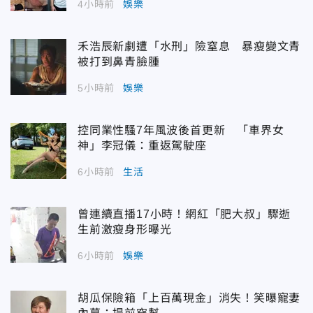
4小時前
娛樂
禾浩辰新劇遭「水刑」險窒息 暴瘦變文青
被打到鼻青臉腫
5小時前
娛樂
控同業性騷7年風波後首更新 「車界女
神」李冠儀：重返駕駛座
6小時前
生活
曾連續直播17小時！網紅「肥大叔」驟逝
生前激瘦身形曝光
6小時前
娛樂
胡瓜保險箱「上百萬現金」消失！笑曝寵妻