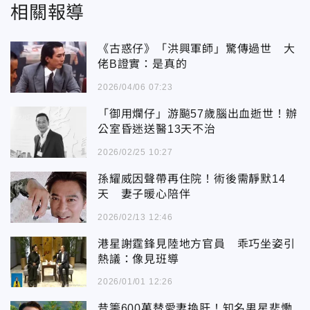
相關報導
《古惑仔》「洪興軍師」驚傳過世 大
佬B證實：是真的
2026/04/06 07:23
「御用爛仔」游飈57歲腦出血逝世！辦
公室昏迷送醫13天不治
2026/02/25 10:27
孫耀威因聲帶再住院！術後需靜默14
天 妻子暖心陪伴
2026/02/13 12:46
港星謝霆鋒見陸地方官員 乖巧坐姿引
熱議：像見班導
2026/01/01 12:26
昔籌600萬替愛妻換肝！知名男星悲慟