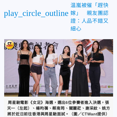
温嵐被催「趕快
play_circle_outline
嫁」 親友團認
證：人品不錯又
細心
周星馳電影《女足》海選，選出6位參賽者進入決選，張
天一（左起）、楊昀蒨、蔡南筠、關麗葒、謝采紋、姚方
將於近日前往香港與周星馳面試。（圖／CTWant提供）