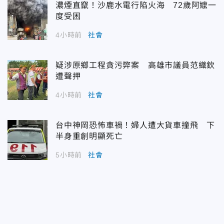
濃煙直竄！沙鹿水電行陷火海 72歲阿嬤一
度受困
4小時前
社會
疑涉原鄉工程貪污弊案 高雄市議員范織欽
遭聲押
4小時前
社會
台中神岡恐怖車禍！婦人遭大貨車撞飛 下
半身重創明顯死亡
5小時前
社會