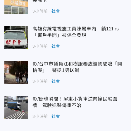
突喊卡
3小時前
社會
高雄有線電視施工員陳屍車內 躺12hrs
「窗戶半開」被保全發現
3小時前
社會
影/台中市議員江和樹服務處遭駕駛嗆「開
槍喔」 警逮1男送辦
3小時前
社會
影/斷魂瞬間！屏東小貨車逆向撞民宅圍
牆 駕駛送醫傷重不治
3小時前
社會