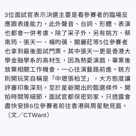
3位面試官表示決選主要是看參賽者的臨場反
應跟表達能力，此外聲音、台詞、形體、表演
也都會一併考慮。除了采子外，另有姚方、蔡
南筠、張天一、楊昀蒨、關麗葒等5位參賽者
也拿到最後面試門票。其中張天一更是香港大
學金融學系的高材生，因為熱愛演戲，畢業後
放棄相關工作機會，一心往演藝路前進。姚方
則開玩笑自稱是「中壢張柏芝」，大方態度讓
評審印象深刻。至於星爺開出的甄選條件、開
拍時間等細節，面試官都保密到家，只透露會
盡快安排6位參賽者前往香港與周星馳見面。
（文／CTWant）