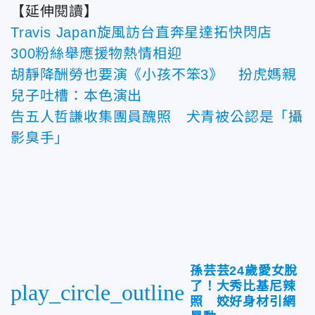
【延伸閱讀】
Travis Japan旋風訪台直奔星達拓快閃店
300粉絲舉應援物熱情相迎
胡靜降酬勞也要演《小孩不笨3》 扮虎媽親
兒子吐槽：本色演出
告五人哲謙收集團員醜照 犬青被公認是「攝
影臭手」
孫芸芸24歲愛女脫
了！大秀比基尼辣
play_circle_outline
照 姣好身材引網