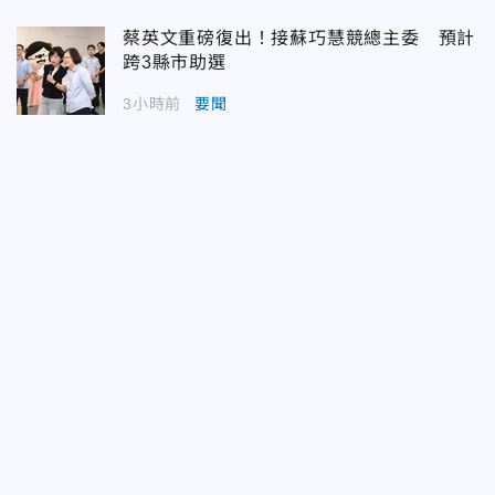
蔡英文重磅復出！接蘇巧慧競總主委 預計
跨3縣市助選
3小時前
要聞