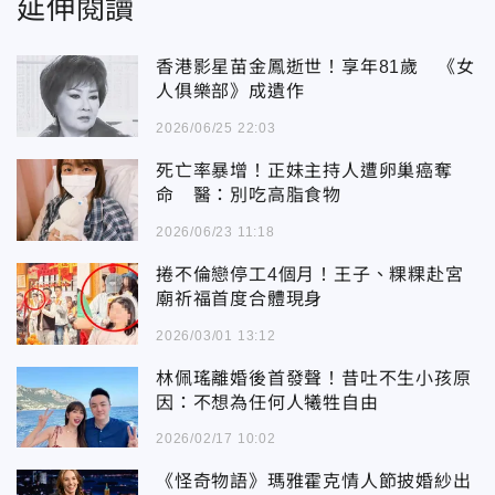
延伸閱讀
香港影星苗金鳳逝世！享年81歲 《女
人俱樂部》成遺作
2026/06/25 22:03
死亡率暴增！正妹主持人遭卵巢癌奪
命 醫：別吃高脂食物
2026/06/23 11:18
捲不倫戀停工4個月！王子、粿粿赴宮
廟祈福首度合體現身
2026/03/01 13:12
林佩瑤離婚後首發聲！昔吐不生小孩原
因：不想為任何人犧牲自由
2026/02/17 10:02
《怪奇物語》瑪雅霍克情人節披婚紗出