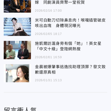
嫁 同劇演員齊聚一堂祝賀
2026/02/16 17:00
米可白動刀切除鼻息肉！喉嚨插管破皮
咳出血塊 身體現況曝光
2026/02/05 18:17
施凱爾訪滬身旁有個「她」！英女星
「中文十級」登陸網熱搜
2026/02/01 16:59
金晨被爆肇事逃逸找助理頂罪？發文致
歉還原真相
2026/01/31 15:13
留言衝人氣