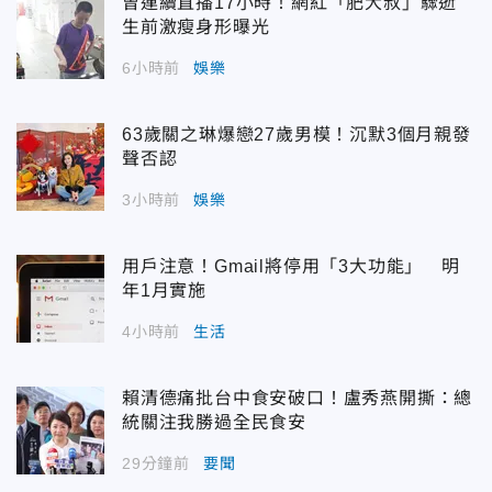
曾連續直播17小時！網紅「肥大叔」驟逝
生前激瘦身形曝光
6小時前
娛樂
63歲關之琳爆戀27歲男模！沉默3個月親發
聲否認
3小時前
娛樂
用戶注意！Gmail將停用「3大功能」 明
年1月實施
4小時前
生活
賴清德痛批台中食安破口！盧秀燕開撕：總
統關注我勝過全民食安
29分鐘前
要聞