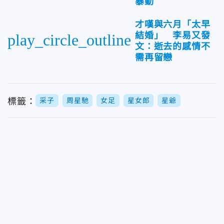
暴動
才嘆與六月「太早
結婚」 李易又發
play_circle_outline
文：逝去的感情不
需再留戀
標籤：
采子
周星馳
女足
星女郎
星爺