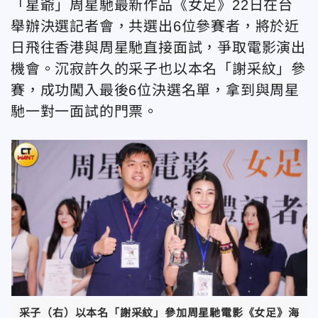
「星爺」周星馳最新作品《女足》22日在台
舉辦決選記者會，共選出6位參賽者，將於近
日飛往香港與周星馳直接面試，爭取電影演出
機會。沉寂許久的采子也以本名「謝采紋」參
賽，成功闖入最後6位決選名單，拿到與周星
馳一對一面試的門票。
采子（右）以本名「謝采紋」參加周星馳電影《女足》海