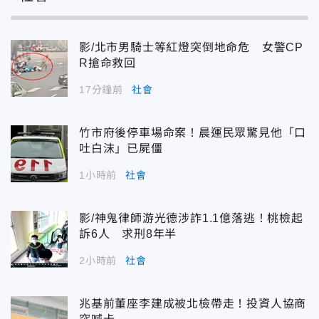
影/北市男騎士等紅燈突倒地命危 女警CP
R搶命救回
17分鐘前
社會
竹市府後停車場命案！晨運民眾驚見他「口
吐白沫」已屍僵
1小時前
社會
影/神鬼律師游光德涉詐1.1億落逃！桃檢起
訴6人 求刑8年半
2小時前
社會
兆基前董座李建成被北檢帶走！投資人協商