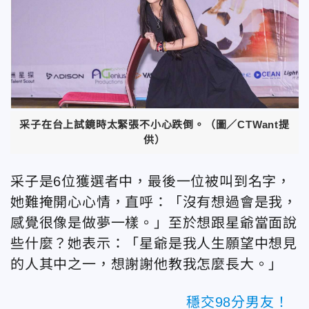
采子在台上試鏡時太緊張不小心跌倒。（圖／CTWant提
供）
采子是6位獲選者中，最後一位被叫到名字，
她難掩開心心情，直呼：「沒有想過會是我，
感覺很像是做夢一樣。」至於想跟星爺當面說
些什麼？她表示：「星爺是我人生願望中想見
的人其中之一，想謝謝他教我怎麼長大。」
穩交98分男友！