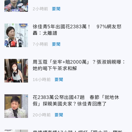
2小時前
要聞
徐佳青5年出國花2383萬！ 97%網友怒
轟：太離譜
7小時前
要聞
周玉蔻「坐牢+賠2000萬」？張淑娟親曝：
她約喝下午茶求和解
16小時前
要聞
花2383萬公帑出國47趟 春節「就地休
假」探親美國夫家？徐佳青回應了
20小時前
要聞