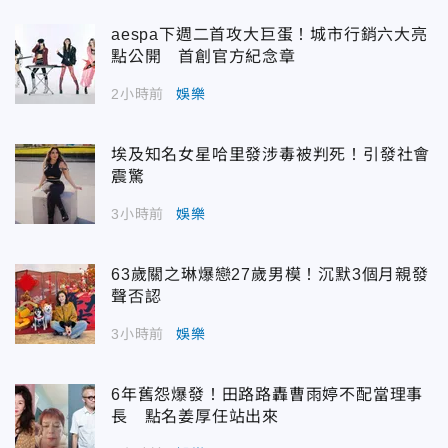
aespa下週二首攻大巨蛋！城市行銷六大亮
點公開 首創官方紀念章
2小時前
娛樂
埃及知名女星哈里發涉毒被判死！引發社會
震驚
3小時前
娛樂
63歲關之琳爆戀27歲男模！沉默3個月親發
聲否認
3小時前
娛樂
6年舊怨爆發！田路路轟曹雨婷不配當理事
長 點名姜厚任站出來