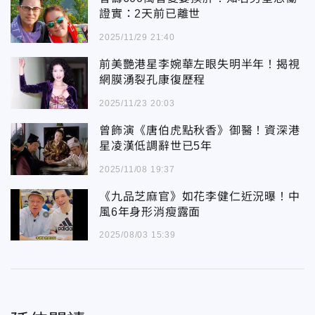
證實：2天前已離世
2025/11/29 21:40
前美艷港星李婉華左眼失明半年！揭視
網膜湧裂孔康復歷程
2025/11/23 20:03
曾飾演《唐伯虎點秋香》御醫！資深港
星凌漢低調辭世已5年
2025/11/08 19:37
《九品芝麻官》如花李健仁近況曝！中
風6年身形消瘦露面
2025/08/03 15:39