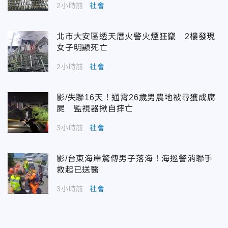
2小時前
社會
北市大安區透天厝火警火煙狂竄 2樓發現
女子明顯死亡
2小時前
社會
影/失聯16天！通霄26歲男農地被尋獲成腐
屍 監視器揪自摔亡
3小時前
社會
影/台東海岸驚傳男子落海！海巡警消聯手
救起已送醫
3小時前
社會