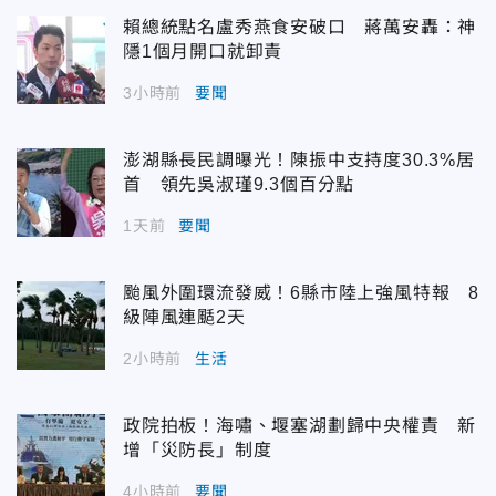
賴總統點名盧秀燕食安破口 蔣萬安轟：神
隱1個月開口就卸責
3小時前
要聞
澎湖縣長民調曝光！陳振中支持度30.3%居
首 領先吳淑瑾9.3個百分點
1天前
要聞
颱風外圍環流發威！6縣市陸上強風特報 8
級陣風連颳2天
2小時前
生活
政院拍板！海嘯、堰塞湖劃歸中央權責 新
增「災防長」制度
4小時前
要聞