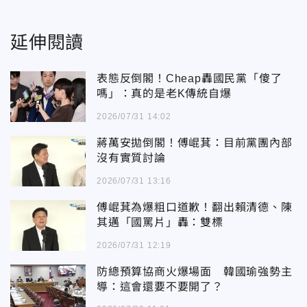
延伸閱讀
表態反倒閣！Cheap轟國民黨「傻了
嗎」：真的是老K傳統自爆
2026/07/31 14:02
蔣萬安拋倒閣！傅崐萁：目前黨團內部
沒有實質討論
2026/07/31 13:16
傅崐萁為爆粗口道歉！翻出賴清德、陳
其邁「國罵片」轟：雙標
2026/07/31 12:19
防總預算協商火爆場面 韓國瑜強勢主
導：這會還要不要開了？