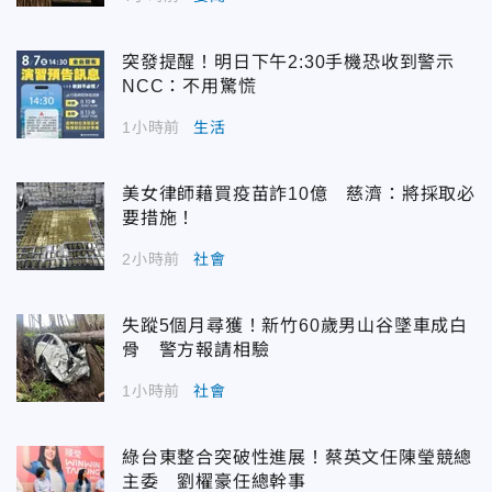
突發提醒！明日下午2:30手機恐收到警示
NCC：不用驚慌
1小時前
生活
美女律師藉買疫苗詐10億 慈濟：將採取必
要措施！
2小時前
社會
失蹤5個月尋獲！新竹60歲男山谷墜車成白
骨 警方報請相驗
1小時前
社會
綠台東整合突破性進展！蔡英文任陳瑩競總
主委 劉櫂豪任總幹事