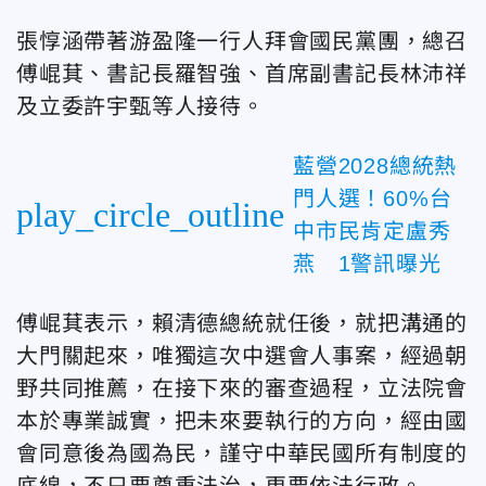
張惇涵帶著游盈隆一行人拜會國民黨團，總召
傅崐萁、書記長羅智強、首席副書記長林沛祥
及立委許宇甄等人接待。
藍營2028總統熱
門人選！60%台
play_circle_outline
中市民肯定盧秀
燕 1警訊曝光
傅崐萁表示，賴清德總統就任後，就把溝通的
大門關起來，唯獨這次中選會人事案，經過朝
野共同推薦，在接下來的審查過程，立法院會
本於專業誠實，把未來要執行的方向，經由國
會同意後為國為民，謹守中華民國所有制度的
底線，不只要尊重法治，更要依法行政。