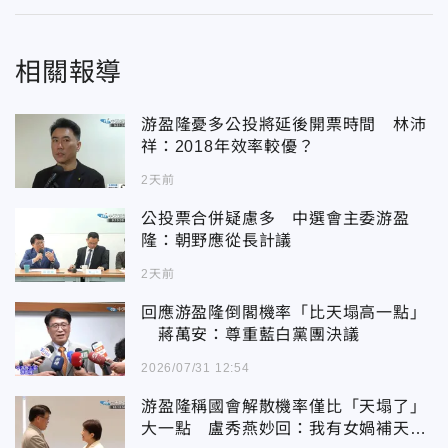
相關報導
游盈隆憂多公投將延後開票時間 林沛
祥：2018年效率較優？
2天前
公投票合併疑慮多 中選會主委游盈
隆：朝野應從長計議
2天前
回應游盈隆倒閣機率「比天塌高一點」
蔣萬安：尊重藍白黨團決議
2026/07/31 12:54
游盈隆稱國會解散機率僅比「天塌了」
大一點 盧秀燕妙回：我有女媧補天的