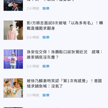
2小時前
娛樂
影/方順吉面試8次被嗆「以為多有名」！轉
戰直播圈求翻身
2小時前
娛樂
孫安佐交保！孫鵬鬆口談狄鶯近況 感嘆：
誰家鍋底沒灰塵？
2小時前
娛樂
被徐乃麟激吻笑認「第1次有感覺」！曾國
城求饒急喊：沒氣了
2小時前
娛樂