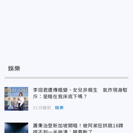
娛樂
李翊君遭傳婚變、女兒非親生 氣炸現身駁
斥：是睡在我床底下嗎？
31分鐘前
娛樂
蕭秉治登新加坡開唱！被阿弟狂拱跳16蹲
撐不到一半崩潰：腿要斷了