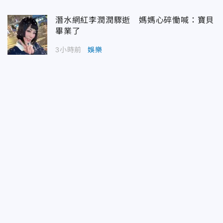
潛水網紅李潤潤驟逝 媽媽心碎慟喊：寶貝
畢業了
3小時前
娛樂