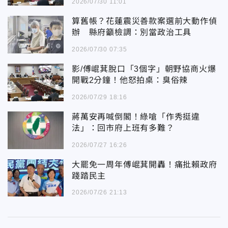
2026/07/30 11:01
算舊帳？花蓮震災善款案選前大動作偵
辦 縣府籲檢調：別當政治工具
2026/07/30 07:35
影/傅崐萁脫口「3個字」朝野協商火爆
開戰2分鐘！他怒拍桌：臭俗辣
2026/07/29 18:16
蔣萬安再喊倒閣！綠嗆「作秀挺違
法」：回市府上班有多難？
2026/07/27 16:26
大罷免一周年傅崐萁開轟！痛批賴政府
踐踏民主
2026/07/26 21:13