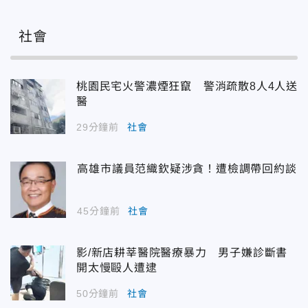
社會
桃園民宅火警濃煙狂竄 警消疏散8人4人送
醫
29分鐘前
社會
高雄市議員范織欽疑涉貪！遭檢調帶回約談
45分鐘前
社會
影/新店耕莘醫院醫療暴力 男子嫌診斷書
開太慢毆人遭逮
50分鐘前
社會