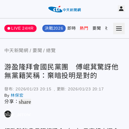
LIVE 24HR
決戰2026
即時
熱門
要聞
社會
娛樂
中天新聞網
要聞
總覽
游盈隆拜會國民黨團 傅崐萁驚訝他
無黨籍笑稱：棄暗投明是對的
發布:
2026/01/23 20:15
, 更新:
2026/01/23 20:17
By
林保宏
share
分享：
play_arrow