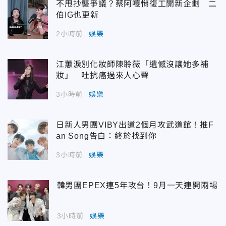
不甩抄襲爭議？蔡阿嘎悄復工開新企劃 二
伯IG也更新
2小時前
娛樂
江蕙淚別化妝師陳聆薇「遺憾沒讓她多補
妝」 吐抗癌過來人心聲
3小時前
娛樂
日新人男團VIBY出道2個月攻武道館！推F
an Song告白：終於找到你
3小時前
娛樂
韓男團EPEX連5年攻台！9月一天連開兩場
3小時前
娛樂