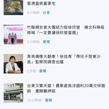
香港富商蓋豪宅
4小時前
社會
竹縣婦女會大團結力挺徐欣瑩 楊文科縣長
再喊「一定要讓徐欣瑩當選」
3小時前
要聞
青鳥偶像大翻車！徐佳青「帶兒子登東沙
島」監察院調查出爐
1天前
要聞
台東又驚天變！農業處長涉圖利20萬交保撤
銷 重開羈押庭
20小時前
要聞