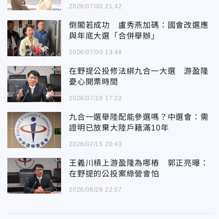
決心
2026/07/30 21:42
倒閣若成功 盧秀燕加碼：國會改選應
與年底大選「合併舉辦」
2026/07/30 13:48
在野提公投修法綁九合一大選 游盈隆
憂心開票時間
2026/07/16 17:22
九合一選舉陸配能參選嗎？中選會：需
證明已放棄大陸戶籍滿10年
2026/07/15 20:43
王義川槓上游盈隆為哪樁 郭正亮曝：
在野提的公投案綠營會怕
2026/06/29 22:07