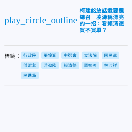
柯建銘放話還要選
總召 凌濤稱漂亮
play_circle_outline
的一招：看賴清德
買不買單？
行政院
張惇涵
中選會
立法院
國民黨
標籤：
傅崐萁
游盈隆
賴清德
羅智強
林沛祥
民進黨