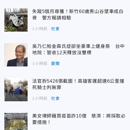
失蹤5個月尋獲！新竹60歲男山谷墜車成白
骨 警方報請相驗
1小時前
社會
吳乃仁帕金森氏症卻坐豪車上健身房 台中
地院：管收12天釋放沒雙標
1小時前
要聞
法官拆5426張截圖！高雄客運超速6公里撞
死騎士判無罪
1小時前
社會
美女律師藉買疫苗詐10億 慈濟：將採取必
要措施！