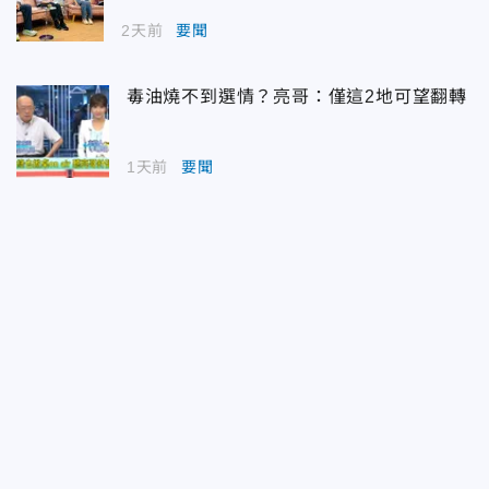
2天前
要聞
毒油燒不到選情？亮哥：僅這2地可望翻轉
1天前
要聞