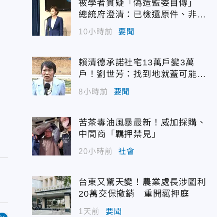
被學者質疑「偽造監委自傳」
總統府澄清：已檢還原件、非府
方提供
10小時前
要聞
賴清德承諾社宅13萬戶變3萬
戶！劉世芳：找到地就蓋可能變
空餘屋
8小時前
要聞
苦茶毒油風暴最新！威加採購、
中間商「羈押禁見」
20小時前
社會
台東又驚天變！農業處長涉圖利
20萬交保撤銷 重開羈押庭
1天前
要聞