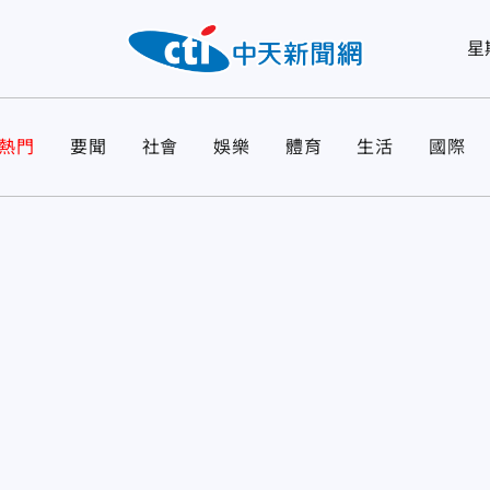
星
熱門
要聞
社會
娛樂
體育
生活
國際