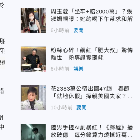
於
周玉蔻「坐牢+賠2000萬」？張
淑娟親曝：她約喝下午茶求和解
6小時前
要聞
粉絲心碎！網紅「肥大叔」驚傳
離世 粉專證實噩耗
的沿街收運模式，轉為「定時定點」垃圾收運服務。（資料示意圖
6小時前
娛樂
0
花2383萬公帑出國47趟 春節
錯
「就地休假」探親美國夫家？徐
佳青回應了
10小時前
要聞
陸男手搓AI劇暴紅！《歸墟》播
放破億 每分鐘算力燒掉近萬台