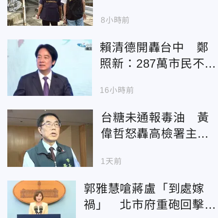
駁回：根本原因尚未
8小時前
釐清
賴清德開轟台中 鄭
照新：287萬市民不該
被貼上食安破口
16小時前
台糖未通報毒油 黃
偉哲怒轟高檢署主任
檢察官：政治站隊、
1天前
為難地方
郭雅慧嗆蔣盧「到處嫁
禍」 北市府重砲回擊：