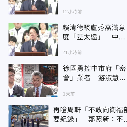
食安」中央雙標真相
12小時前
賴清德酸盧秀燕滿意
度「差太遠」 中市
府揭數字反攻：分數
21小時前
低笑分數高
徐國勇控中市府「密
會」業者 游淑慧出
示會議紀錄反殺中央
1天前
偷來暗去
再嗆周軒「不敢向衛福
要紀錄」 鄭照新：不