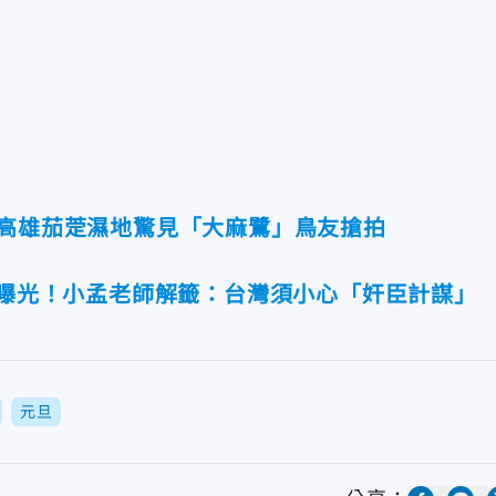
 高雄茄萣濕地驚見「大麻鷺」鳥友搶拍
」曝光！小孟老師解籤：台灣須小心「奸臣計謀」
元旦