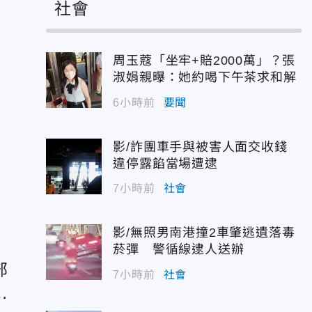
社會
周玉蔻「坐牢+賠2000萬」？張
淑娟親曝：她約喝下午茶求和解
6小時前
要聞
影/詐團車手與被害人面交收錢
違停露餡當場遭逮
7小時前
社會
影/無照男南港撞2車肇逃遺落毒
菸彈 警循線逮人送辦
部
7小時前
社會
給