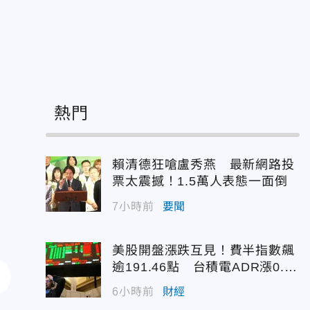
熱門
賴清德狂嗆盧秀燕 最新網路投
票太震撼！1.5萬人表態一面倒
7小時前
要聞
美股開盤漲跌互見！費半指數飆
逾191.46點 台積電ADR漲0.9
3%
6小時前
財經