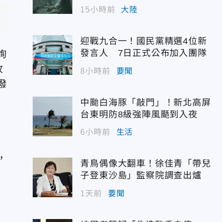
幣
15小時前
大陸
沿
迎戰九合一！國民黨精選4位新
發言人 7日正式公布加入團隊
詢
收
8小時前
要聞
撥
中颱白海豚「敲門」！新北高屏
台東明防8級強陣風颳到入夜
6小時前
生活
，
青鳥偶像大翻車！徐佳青「帶兒
子登東沙島」監察院調查出爐
1天前
要聞