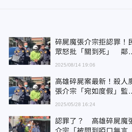
碎屍魔張介宗拒認罪！
眾怒批「關到死」 鄰
曝他日常面貌
2025/08/14 19:06
高雄碎屍案最新！殺人
張介宗「宛如度假」監
生活曝
2025/05/28 16:24
認罪了？ 高雄碎屍魔
介宗「被問到啞口無言