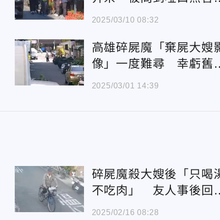
軟」
2025/03/10 08:32
高雄碎屍魔「棄屍大嫂
像」一度難尋 幸虧舊
統沒壞光
2025/03/01 14:39
碎屍魔殺大嫂後「只喝
不吃肉」 友人事後回
嚇壞
2025/02/16 08:28