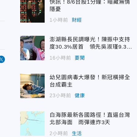
快訊！8/6台股1分鐘：暗藏無情
隱憂
1小時前
財經
澎湖縣長民調曝光！陳振中支持
度30.3%居首 領先吳淑瑾9.3個
百分點
16小時前
要聞
幼兒園病毒大爆發！新冠橫掃全
台成霸主
23小時前
健康
白海豚最新各國路徑！直逼台灣
北部海面 雨彈連炸3天
2小時前
生活