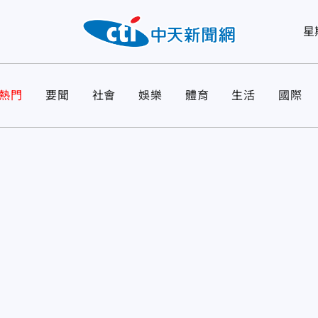
星
熱門
要聞
社會
娛樂
體育
生活
國際