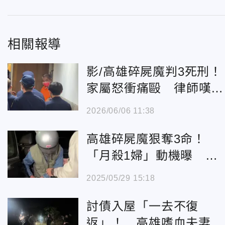
相關報導
影/高雄碎屍魔判3死刑！
家屬怒衝痛毆 律師嘆：
2遺體仍未尋獲
2026/06/06 11:38
高雄碎屍魔狠奪3命！
「月殺1婦」動機曝 竟
藏殺人公式
2025/05/29 15:18
討債入屋「一去不復
返」！ 高雄嗜血夫妻檔