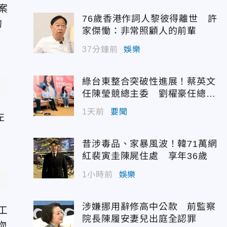
案
76歲香港作詞人黎彼得離世 許
的
家傑慟：非常照顧人的前輩
37分鐘前
娛樂
綠台東整合突破性進展！蔡英文
任陳瑩競總主委 劉櫂豪任總幹
事
1天前
要聞
左
昔涉毒品、家暴風波！韓71萬網
紅裴寅圭陳屍住處 享年36歲
1小時前
娛樂
涉嫌挪用辭修高中公款 前監察
工
院長陳履安妻兒出庭全認罪
吻