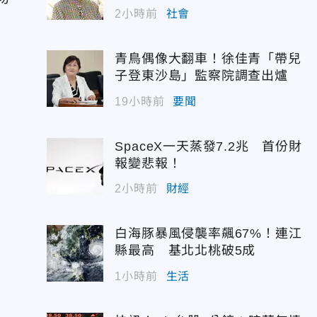
2小時前
社會
青鳥偶像大翻車！徐佳青「帶兒
子登東沙島」監察院調查出爐
19小時前
要聞
SpaceX一天蒸發7.2兆 首份財
報變悲報！
2小時前
財經
白海豚暴風侵襲率飆67%！連江
縣最高 基北北桃破5成
1小時前
生活