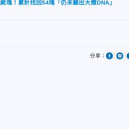
屍塊！累計找回54塊「仍未驗出大嫂DNA」
分享：