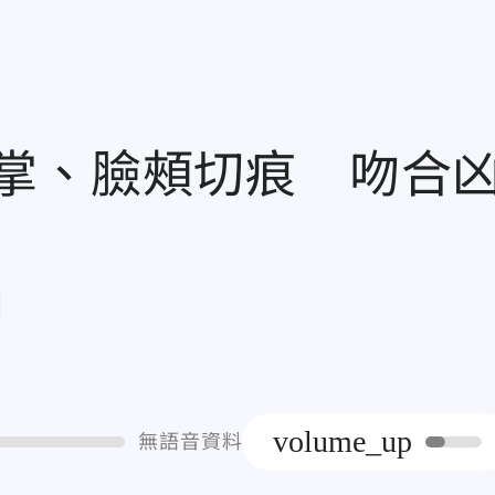
掌、臉頰切痕 吻合
章
volume_up
無語音資料