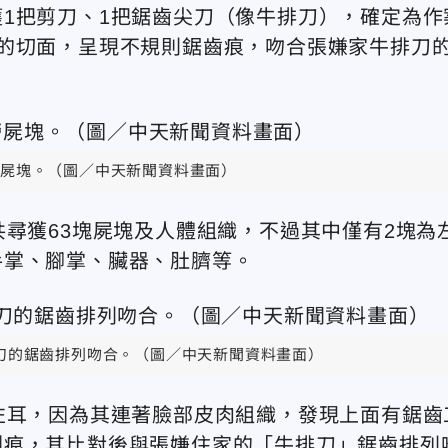
1把剪刀、1把鋸齒尖刀（像牛排刀），確定為作
的切面，呈現不規則鋸齒痕，吻合張嫌家牛排刀
屍塊。（圖／中天新聞資料畫面）
共尋獲63塊屍塊及人體組織，不過其中僅有2塊為
手掌、腳掌、臟器、肚臍等。
刀的
鋸齒排列
吻合。（圖／中天新聞資料畫面）
左耳，因為其連著臉部皮肉組織，發現上面有鋸齒
割痕，其比對後與張嫌住家的「牛排刀」鋸齒排列