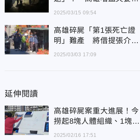
直接殺了債主
2025/03/15 09:54
高雄碎屍「第1張死亡證
明」難產 將借提張介宗
「鬥智」
2025/03/03 17:09
延伸閱讀
高雄碎屍案重大進展！今
撈起8塊人體組織、1塊疑
似人骨
2025/02/16 17:51