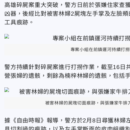
高雄碎屍案重大突破，警方日前於張嫌住家查獲
凶器，後經比對被害林婦2屍塊左手掌及左臉頰
工具痕跡。
專案小組在前鎮運河持續打撈
警方持續針對碎屍案進行打撈作業，截至16日
營張婦的遺骸，剩餘為楠梓林婦的遺骸，包括
被害林婦的屍塊切面痕跡，與張嫌家牛排
據《自由時報》報導，警方於2月8日尋獲林婦
具切割過的痕跡，以及左手掌斷面的皮肉組織