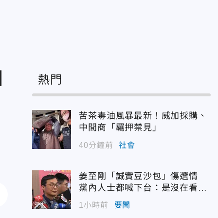
凶
熱門
苦茶毒油風暴最新！威加採購、
中間商「羈押禁見」
40分鐘前
社會
姜至剛「誠實豆沙包」傷選情
黨內人士都喊下台：是沒在看輿
情嗎？
1小時前
要聞