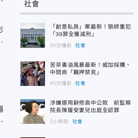
社會
「創意私房」案最新！狼師重犯
影
「39罪全獲減刑」
系
50分鐘前
社會
苦茶毒油風暴最新！威加採購、
中間商「羈押禁見」
40分鐘前
社會
涉嫌挪用辭修高中公款 前監察
湯
院長陳履安妻兒出庭全認罪
憶
2小時前
社會