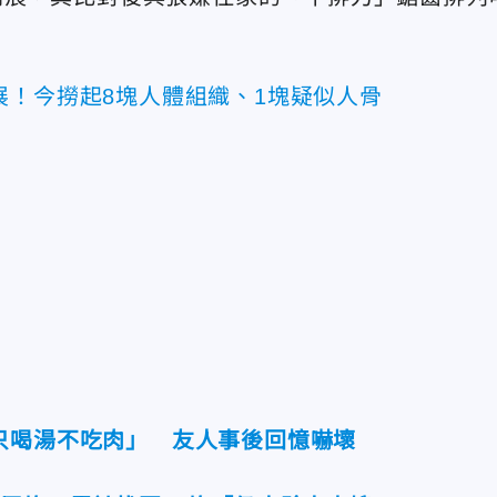
展！今撈起8塊人體組織、1塊疑似人骨
只喝湯不吃肉」 友人事後回憶嚇壞