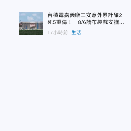
台積電嘉義廠工安意外累計釀2
死5重傷！ 8/6請布袋戲安撫好
兄弟
17小時前
生活