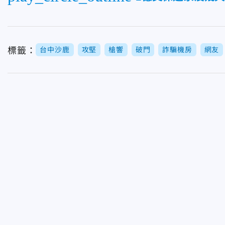
標籤：
台中沙鹿
攻堅
槍響
破門
詐騙機房
網友