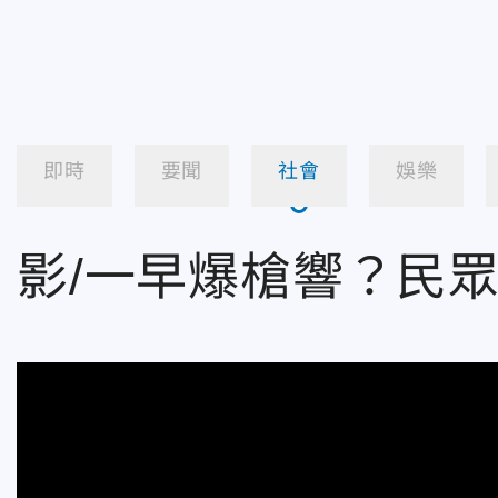
即時
要聞
社會
娛樂
影/一早爆槍響？民