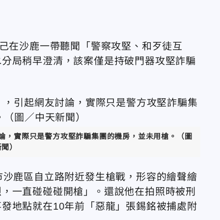
自己在沙鹿一帶聽聞「警察攻堅、和歹徒互
水分局稍早澄清，該案僅是持破門器攻堅詐騙
討論，實際只是警方攻堅詐騙集團的機房，並未用槍。（圖
新聞）
市沙鹿區自立路附近發生槍戰，形容的繪聲繪
烈，一直碰碰碰開槍」。還說他在拍照時被刑
發地點就在10年前「惡龍」張錫銘被捕處附