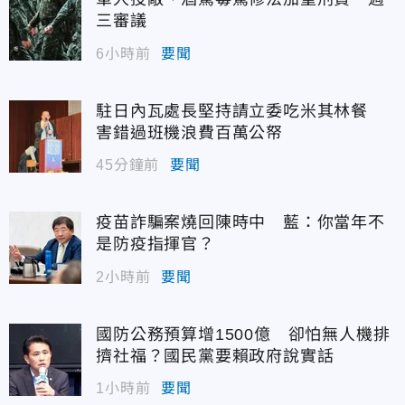
三審議
6小時前
要聞
駐日內瓦處長堅持請立委吃米其林餐
害錯過班機浪費百萬公帑
45分鐘前
要聞
疫苗詐騙案燒回陳時中 藍：你當年不
是防疫指揮官？
2小時前
要聞
國防公務預算增1500億 卻怕無人機排
擠社福？國民黨要賴政府說實話
1小時前
要聞