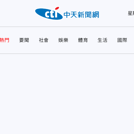
星
熱門
要聞
社會
娛樂
體育
生活
國際