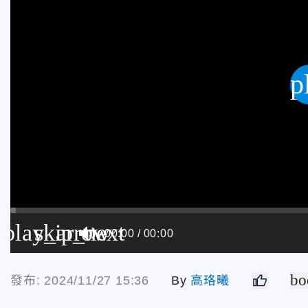
p
play_arrow
skip_next
00:00
00:00
bo
發布: 2024/11/27 15:36
By
高珞曦