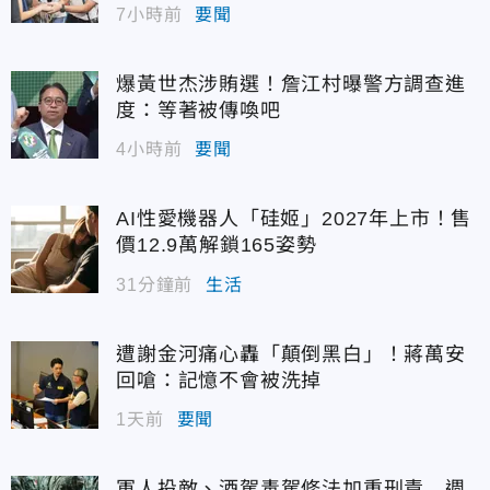
7小時前
要聞
爆黃世杰涉賄選！詹江村曝警方調查進
度：等著被傳喚吧
4小時前
要聞
AI性愛機器人「硅姬」2027年上市！售
價12.9萬解鎖165姿勢
31分鐘前
生活
遭謝金河痛心轟「顛倒黑白」！蔣萬安
回嗆：記憶不會被洗掉
1天前
要聞
軍人投敵、酒駕毒駕修法加重刑責 週