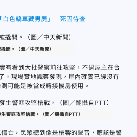
「白色轎車藏男屍」 死因待查
被撬開。（圖／中天新聞）
確實有看到大批警察前往攻堅，不過屋主在台
了。現場實地觀察發現，屋內確實已經沒有
推測可能是被當成轉接機房使用。
發生警匪攻堅槍戰。（圖／翻攝自PTT）
或傷亡，民眾聽到像是槍響的聲音，應該是警