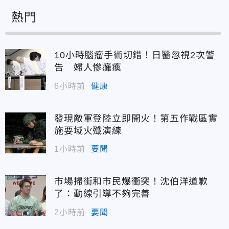
熱門
10小時腦瘤手術切錯！日醫忽視2次警
告 婦人慘癱瘓
6小時前
健康
發現敵軍登陸立即開火！第五作戰區實
施要域火殲演練
1小時前
要聞
市場掃街和市民爆衝突！沈伯洋道歉
了：動線引導不夠完善
2小時前
要聞