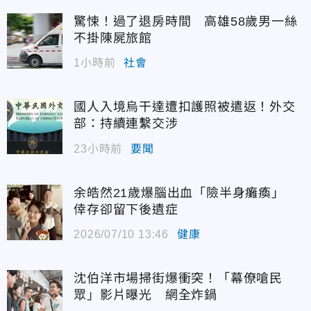
驚悚！過了退房時間 高雄58歲男一絲
不掛陳屍旅館
1小時前
社會
國人入境烏干達遭扣護照被遣返！外交
部：持續連繫交涉
23小時前
要聞
余皓然21歲爆腦出血「險半身癱瘓」
倖存卻留下後遺症
2026/07/10 13:46
健康
沈伯洋市場掃街爆衝突！「幕僚嗆民
眾」影片曝光 網全炸鍋