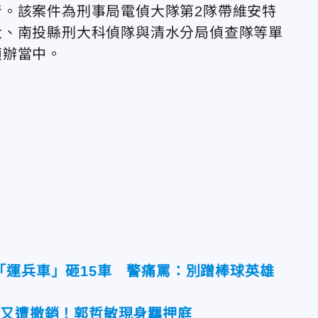
。該案件為刑事局電偵大隊第2隊帶維安特
大、南投縣刑大科偵隊與清水分局偵查隊等單
偵辦當中。
「運兵車」砸15車 警痛罵：別蹭棒球英雄
天又遭撤銷！郭哲敏現身羈押庭