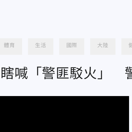
體育
生活
國際
大陸
眾瞎喊「警匪駁火」 