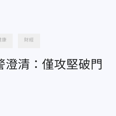
健康
財經
警澄清：僅攻堅破門