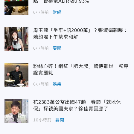
點 台積電ADR漲0.93%
6小時前
財經
周玉蔻「坐牢+賠2000萬」？張淑娟親曝：
她約喝下午茶求和解
6小時前
要聞
粉絲心碎！網紅「肥大叔」驚傳離世 粉專
證實噩耗
6小時前
娛樂
花2383萬公帑出國47趟 春節「就地休
假」探親美國夫家？徐佳青回應了
10小時前
要聞