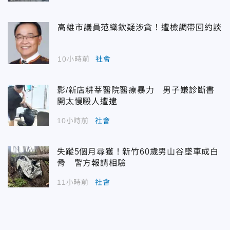
高雄市議員范織欽疑涉貪！遭檢調帶回約談
10小時前
社會
影/新店耕莘醫院醫療暴力 男子嫌診斷書
開太慢毆人遭逮
10小時前
社會
失蹤5個月尋獲！新竹60歲男山谷墜車成白
骨 警方報請相驗
11小時前
社會