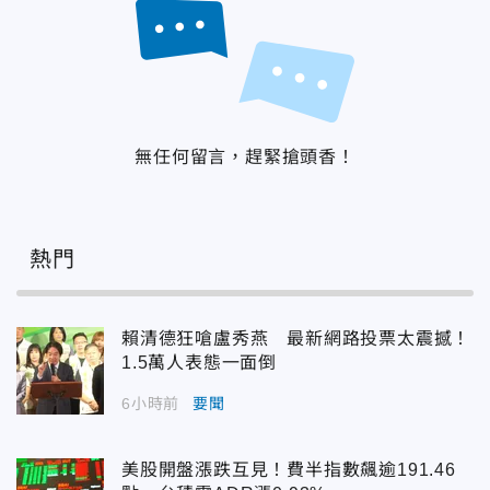
無任何留言，趕緊搶頭香！
熱門
賴清德狂嗆盧秀燕 最新網路投票太震撼！
1.5萬人表態一面倒
6小時前
要聞
美股開盤漲跌互見！費半指數飆逾191.46