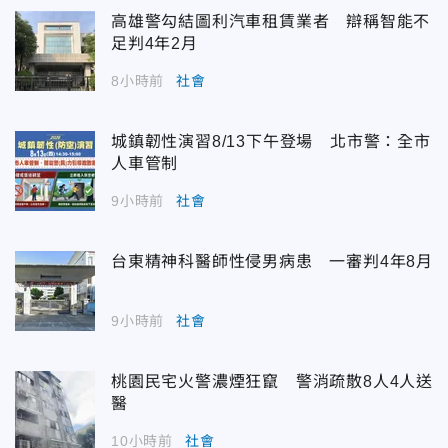
高雄警勾結圖利汽車租賃業者 辯稱智能不
足判4年2月
8小時前
社會
城鎮韌性演習8/13下午登場 北市警：全市
人車管制
9小時前
社會
台東精神科醫師性侵男病患 一審判4年8月
9小時前
社會
桃園民宅火警濃煙狂竄 警消疏散8人4人送
醫
10小時前
社會