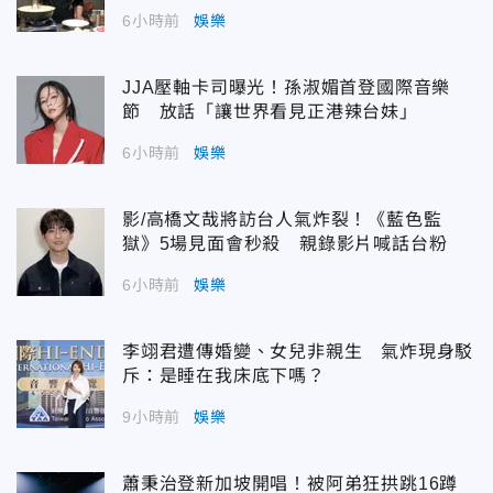
6小時前
娛樂
JJA壓軸卡司曝光！孫淑媚首登國際音樂
節 放話「讓世界看見正港辣台妹」
6小時前
娛樂
影/高橋文哉將訪台人氣炸裂！《藍色監
獄》5場見面會秒殺 親錄影片喊話台粉
6小時前
娛樂
李翊君遭傳婚變、女兒非親生 氣炸現身駁
斥：是睡在我床底下嗎？
9小時前
娛樂
蕭秉治登新加坡開唱！被阿弟狂拱跳16蹲