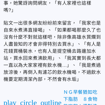
事，她驚訝詢問網友，「有人家裡也這樣
嗎?」
貼文一出很多網友紛紛前來留言，「
我家也是
自來水煮沸直接喝」、「
如果都喝那麼久了也
沒有什麼不對就這樣吧，除非像高雄水質爛到
人盡皆知的才會非得特別去買水」、
「
有人是
花錢買桶裝水，也有人是提空桶去路邊加水
站，買水回來煮沸飲用
」、「
我其實到長大都
一直以為大家家裡有飲水機…」、
「
我是煮過
放涼後，再倒入有濾芯的飲水機喝，不過飲水
機要定期清潔內部，不然會有水垢
」
ＮＧ早餐猶如吃
下脂肪 ８食物
play_circle_outline