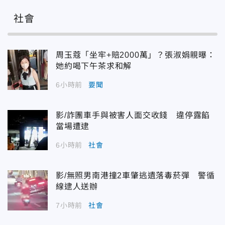
社會
周玉蔻「坐牢+賠2000萬」？張淑娟親曝：
她約喝下午茶求和解
6小時前
要聞
影/詐團車手與被害人面交收錢 違停露餡
當場遭逮
6小時前
社會
影/無照男南港撞2車肇逃遺落毒菸彈 警循
線逮人送辦
7小時前
社會