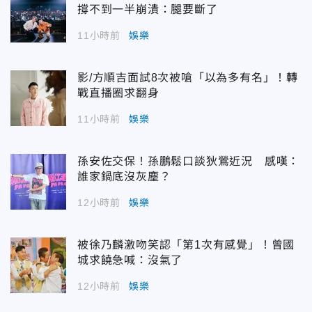
撐不到一半崩潰：腿要斷了
11小時前
娛樂
影/方順吉面試8次被嗆「以為多有名」！轉
戰直播圈求翻身
11小時前
娛樂
孫安佐交保！孫鵬鬆口談狄鶯近況 感嘆：
誰家鍋底沒灰塵？
12小時前
娛樂
被徐乃麟激吻笑認「第1次有感覺」！曾國
城求饒急喊：沒氣了
12小時前
娛樂