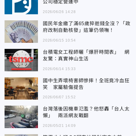
公司穩定營運中
2026/06/26 14:28
國民年金繳了滿65歲猝逝錢全沒？「政
府改制自動核發」這筆仍領嘸！
2026/06/15 10:54
台積電女工程師曬「爆肝時間表」 網
友驚：真實神山生活
2026/06/14 15:33
國中生弄壞椅害師慘摔！全班竟冷血狂
笑 家屬驗傷提告
2026/06/07 15:52
台灣落後因機車氾濫？他怒轟「台人太
懶」 兩派網友戰翻
2026/05/21 14:09