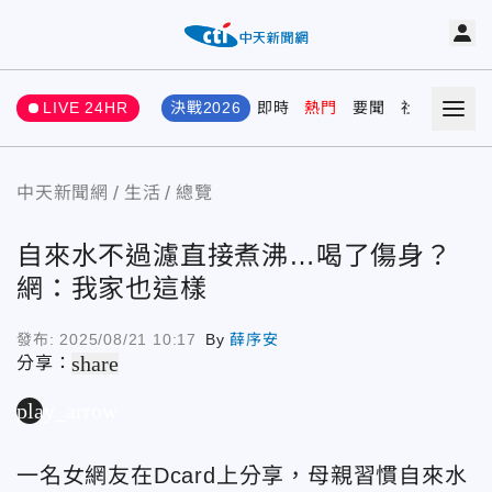
LIVE 24HR
決戰2026
即時
熱門
要聞
社會
娛樂
中天新聞網
生活
總覽
自來水不過濾直接煮沸…喝了傷身？
網：我家也這樣
發布:
2025/08/21 10:17
By
薛序安
share
分享：
play_arrow
一名女網友在Dcard上分享，母親習慣自來水