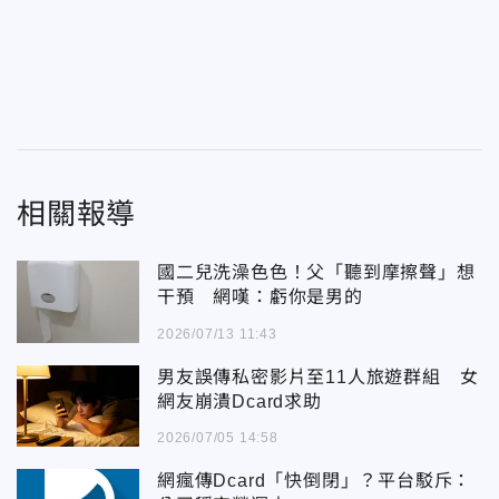
相關報導
國二兒洗澡色色！父「聽到摩擦聲」想
干預 網嘆：虧你是男的
2026/07/13 11:43
男友誤傳私密影片至11人旅遊群組 女
網友崩潰Dcard求助
2026/07/05 14:58
網瘋傳Dcard「快倒閉」？平台駁斥：