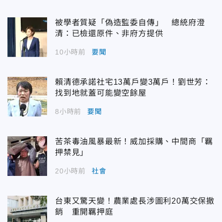
被學者質疑「偽造監委自傳」 總統府澄
清：已檢還原件、非府方提供
10小時前
要聞
賴清德承諾社宅13萬戶變3萬戶！劉世芳：
找到地就蓋可能變空餘屋
8小時前
要聞
苦茶毒油風暴最新！威加採購、中間商「羈
押禁見」
20小時前
社會
台東又驚天變！農業處長涉圖利20萬交保撤
銷 重開羈押庭