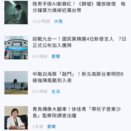
陸男手搓AI劇暴紅！《歸墟》播放破億 每
分鐘算力燒掉近萬台幣
15小時前
大陸
迎戰九合一！國民黨精選4位新發言人 7日
正式公布加入團隊
8小時前
要聞
中颱白海豚「敲門」！新北高屏台東明防8
級強陣風颳到入夜
6小時前
生活
青鳥偶像大翻車！徐佳青「帶兒子登東沙
島」監察院調查出爐
1天前
要聞