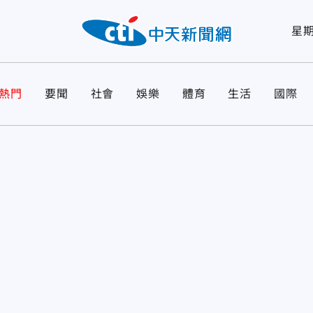
星
熱門
要聞
社會
娛樂
體育
生活
國際