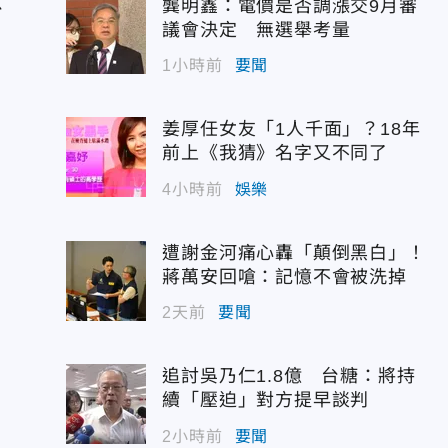
意
龔明鑫：電價是否調漲交9月審
議會決定 無選舉考量
1小時前
要聞
姜厚任女友「1人千面」？18年
前上《我猜》名字又不同了
4小時前
娛樂
遭謝金河痛心轟「顛倒黑白」！
蔣萬安回嗆：記憶不會被洗掉
2天前
要聞
追討吳乃仁1.8億 台糖：將持
續「壓迫」對方提早談判
2小時前
要聞