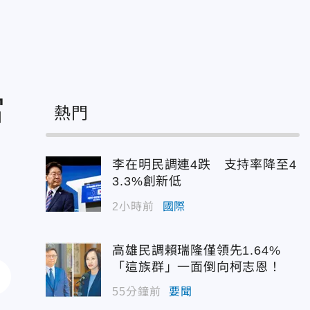
當
熱門
李在明民調連4跌 支持率降至4
3.3%創新低
2小時前
國際
高雄民調賴瑞隆僅領先1.64%
「這族群」一面倒向柯志恩！
55分鐘前
要聞