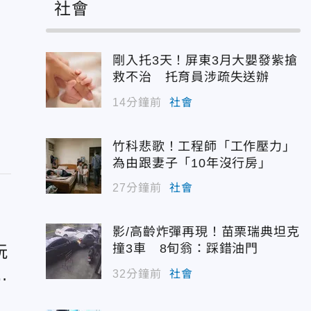
社會
剛入托3天！屏東3月大嬰發紫搶
救不治 托育員涉疏失送辦
14分鐘前
社會
竹科悲歌！工程師「工作壓力」
為由跟妻子「10年沒行房」
27分鐘前
社會
影/高齡炸彈再現！苗栗瑞典坦克
撞3車 8旬翁：踩錯油門
玩
32分鐘前
社會
來