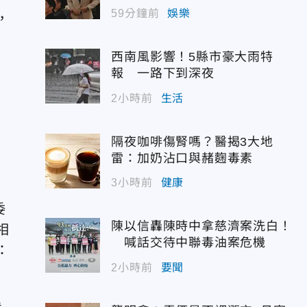
59分鐘前
娛樂
，
西南風影響！5縣市豪大雨特
報 一路下到深夜
2小時前
生活
隔夜咖啡傷腎嗎？醫揭3大地
雷：加奶沾口與赭麴毒素
3小時前
健康
委
陳以信轟陳時中拿慈濟案洗白！
相
喊話交待中聯毒油案危機
：
2小時前
要聞