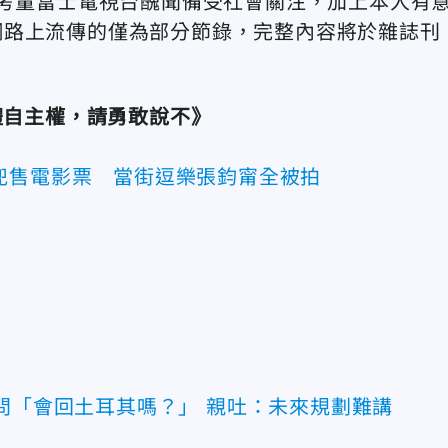
，考量富士電視台醜聞備受社會關注，加上本人有
網路上流傳的僅為部分節錄，完整內容將於雜誌刊
體自主權，請勇敢說不》
兜售電影票 當街逗樂張鈞甯全被拍
問「會回土耳其嗎？」 親吐：未來規劃難講