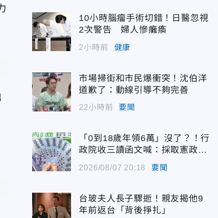
力
10小時腦瘤手術切錯！日醫忽視
2次警告 婦人慘癱瘓
2小時前
健康
市場掃街和市民爆衝突！沈伯洋
道歉了：動線引導不夠完善
男
22小時前
要聞
「0到18歲年領6萬」沒了？！行
政院收三讀函文喊：採取憲政作
為
2026/08/07 20:18
要聞
台玻夫人長子驟逝！親友揭他9
年前返台「背後掙扎」
受