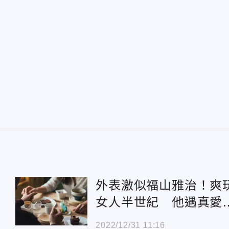
外表激似福山雅治！爽
女人半世紀 他遇真愛
「金盆洗手」報應下秒
2022/12/31 11:16