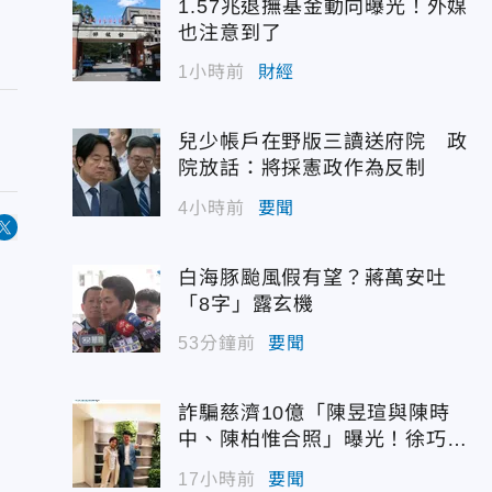
1.57兆退撫基金動向曝光！外媒
也注意到了
1小時前
財經
兒少帳戶在野版三讀送府院 政
院放話：將採憲政作為反制
4小時前
要聞
白海豚颱風假有望？蔣萬安吐
「8字」露玄機
53分鐘前
要聞
詐騙慈濟10億「陳昱瑄與陳時
中、陳柏惟合照」曝光！徐巧芯
震撼出手
17小時前
要聞