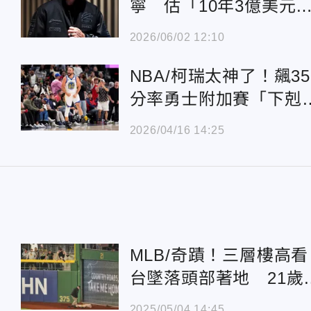
寧 估「10年3億美元
陸網反應兩極
2026/06/02 12:10
NBA/柯瑞太神了！飆35
分率勇士附加賽「下剋
上」逆轉淘汰快艇
2026/04/16 14:25
MLB/奇蹟！三層樓高看
台墜落頭部著地 21歲
迷清醒了可說話
2025/05/04 14:45