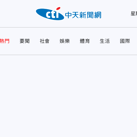
星
熱門
要聞
社會
娛樂
體育
生活
國際