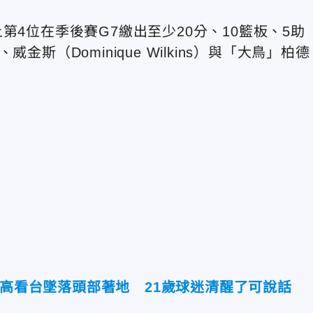
第4位在季後賽G7繳出至少20分、10籃板、5助
斯、威金斯
（Dominique Wilkins）與「大鳥」柏德
樓高看台墜落頭部著地 21歲球迷清醒了可說話