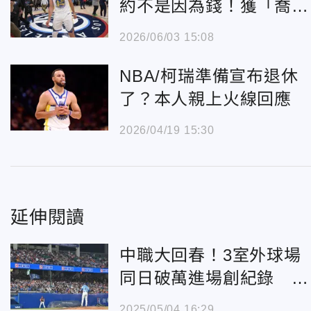
約不是因為錢！獲「喬丹
級待遇」成關鍵
2026/06/03 15:08
NBA/柯瑞準備宣布退休
了？本人親上火線回應
2026/04/19 15:30
延伸閱讀
中職大回春！3室外球場
同日破萬進場創紀錄 球
迷：做夢都想不到
2025/05/04 16:29