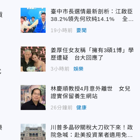
當
臺中市長選情最新剖析：江啟臣
貢
38.2%領先何欣純14.1% 全世
代支持度全面居首
19小時前
要聞
姜厚任女友稱「擁有3碩1博」學
歷遭疑 台大回應了
3小時前
娛樂
尤
林慶順教授4月意外離世 女兒
證實保留養生網站
26分鐘前
健康
樂
川普多晶矽關稅大刀砍下來！政
院急喊：赴美投資業者適用免稅