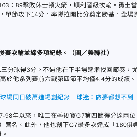
03：89擊敗休士頓火箭，順利晉級次輪。勇士
大爆發，單節攻下14分，率隊拉開比分奠定勝基，全場
後賽次輪並締多項紀錄。
（圖／美聯社）
三分球得3分。不過他在下半場逐漸找回節奏，
遠高於他系列賽前六戰第四節平均僅4.4分的成績。
外球場同日破萬進場創紀錄 球迷：做夢都想不到
7-98年以來，唯二在季後賽G7第四節得分達兩位
s）
齊名。此外，他也創下G7最多次達成「180俱
錄。