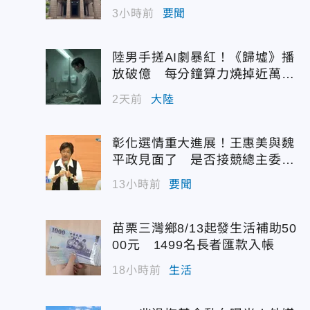
配額
3小時前
要聞
陸男手搓AI劇暴紅！《歸墟》播
放破億 每分鐘算力燒掉近萬台
幣
2天前
大陸
彰化選情重大進展！王惠美與魏
平政見面了 是否接競總主委態
度曝光
13小時前
要聞
苗栗三灣鄉8/13起發生活補助50
00元 1499名長者匯款入帳
18小時前
生活