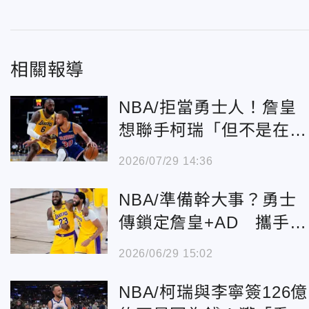
相關報導
NBA/拒當勇士人！詹皇
想聯手柯瑞「但不是在金
州」 內幕曝光
2026/07/29 14:36
NBA/準備幹大事？勇士
傳鎖定詹皇+AD 攜手柯
瑞拚冠
2026/06/29 15:02
NBA/柯瑞與李寧簽126億