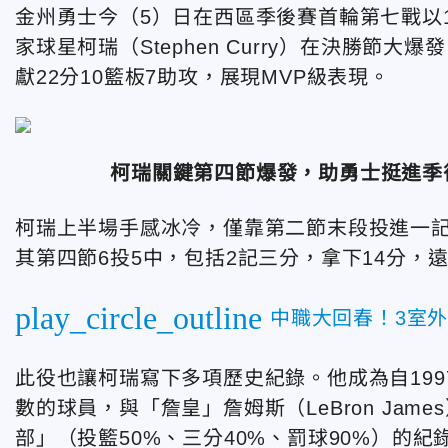
金州勇士今（5）日在西區季後賽首輪第七戰以1
家球星柯瑞（Stephen Curry）在決勝節
獻22分10籃板7助攻，展現MVP級表現。
柯瑞關鍵第四節爆發，助勇士挺進季
柯瑞上半場手感冰冷，僅靠第二節末段投進一記
其第四節6投5中，包括2記三分，拿下14分，
play_circle_outline
中職大回春！3室
此役也讓柯瑞寫下多項歷史紀錄。他成為自199
數的球員，與「詹皇」詹姆斯
（LeBron Jame
部」（投籃50%、三分40%、罰球90%）的紀