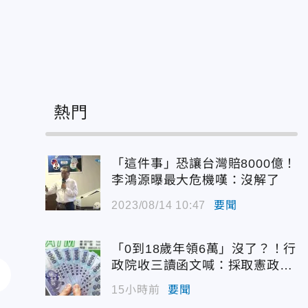
熱門
「這件事」恐讓台灣賠8000億！
李鴻源曝最大危機嘆：沒解了
2023/08/14 10:47
要聞
「0到18歲年領6萬」沒了？！行
政院收三讀函文喊：採取憲政作
為
15小時前
要聞