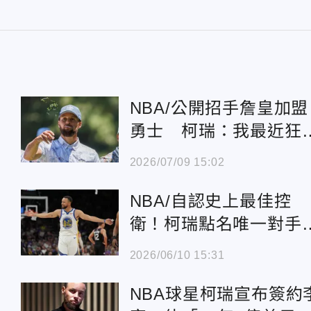
NBA/公開招手詹皇加盟
勇士 柯瑞：我最近狂
訊息給他
2026/07/09 15:02
NBA/自認史上最佳控
衛！柯瑞點名唯一對手
頂多就是魔術強森
2026/06/10 15:31
NBA球星柯瑞宣布簽約