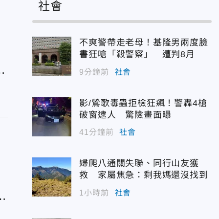
」
社會
不爽警帶走老母！基隆男兩度臉
書狂嗆「殺警察」 遭判8月
9分鐘前
社會
影/鶯歌毒蟲拒檢狂飆！警轟4槍
破窗逮人 驚險畫面曝
41分鐘前
社會
婦爬八通關失聯、同行山友獲
救 家屬焦急：剩我媽還沒找到
1小時前
社會
球