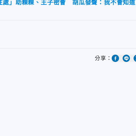
住處」助粿粿、王子密會 胡瓜發聲：我不會知道
分享：