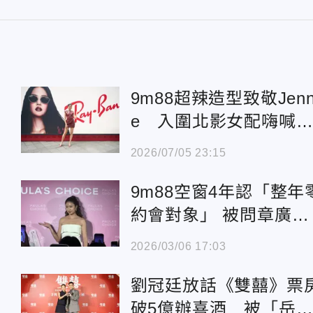
9m88超辣造型致敬Jenn
e 入圍北影女配嗨喊
「戰袍準備好了」
2026/07/05 23:15
9m88空窗4年認「整年
約會對象」 被問章廣辰
再打槍：只當朋友
2026/03/06 17:03
劉冠廷放話《雙囍》票
破5億辦喜酒 被「岳