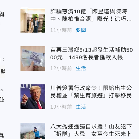
0
詐騙慈濟10億「陳昱瑄與陳時
與
中、陳柏惟合照」曝光！徐巧芯
中
震撼出手
11小時前
要聞
苗栗三灣鄉8/13起發生活補助50
00元 1499名長者匯款入帳
12小時前
生活
默在一旁落淚。（圖／華文創 提供）
川普簽署行政命令！限縮出生公
。
民權並「禁生育旅遊」打擊移民
並
19小時前
生活
八大秀迷途獨自求援！山友犯下
「拆隊」大忌 女至今生死未卜
真