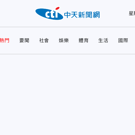
星
熱門
要聞
社會
娛樂
體育
生活
國際