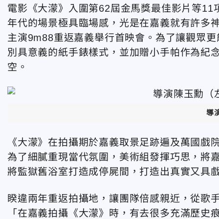
電影《大濛》入圍第62屆金馬獎最佳影片等11
年代的場景極具臨場感，光是在嘉義就有許多神
主演9m88重返嘉義舉行首映會。為了讓觀眾
別具意義的紙手錶樣式，並加贈小手帕作為紀
空。
導
《大濛》在拍攝期於嘉義取景足跡遍及萬國戲院
為了細膩重現當代氛圍，美術組發揮巧思，將嘉
將監獄舊浴室打造成停屍間，打造出真實又具
睽違兩年重返拍攝地，讓團隊倍感親近，從歌手
「在嘉義拍攝《大濛》時，有去很多充滿歷史