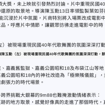
項大獎，未上映就引發熱烈討論。片中重現民國4
還原的取景地。導演陳玉勳13日率領監製葉如芬
更能沉浸於片中氛圍，片商特別將入場票改成電影
念品，呼應片中情節，讓觀眾彷彿走進電影中的時
演陳玉勳（左）被現場重現民國40年代歌舞團的氛圍深深打動，默
、嘉義舊監獄、嘉義公園昭和18及布袋江山等地
義公園昭和18內的神社改造為「極樂殯儀館」，
戲劇張力的時代場景。
跨界挑戰大銀幕的9m88也難掩激動情緒表示：
痕跡的地方取景，感覺好像真的走進了那個時代，