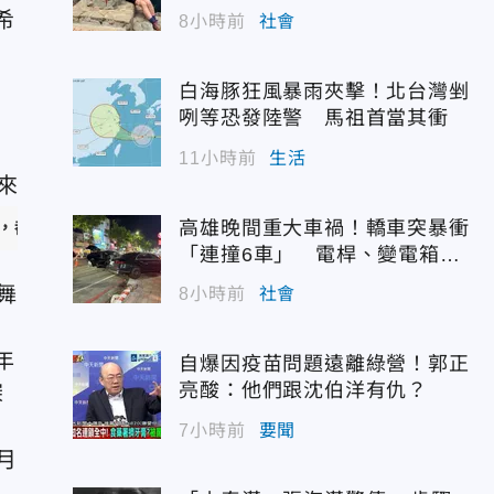
希
8小時前
社會
白海豚狂風暴雨夾擊！北台灣剉
咧等恐發陸警 馬祖首當其衝
11小時前
生活
高雄晚間重大車禍！轎車突暴衝
，都是相當特別的體驗。（圖／華文創 提供）
「連撞6車」 電桿、變電箱全
遭殃
舞
8小時前
社會
年
自爆因疫苗問題遠離綠營！郭正
亮酸：他們跟沈伯洋有仇？
深
7小時前
要聞
月