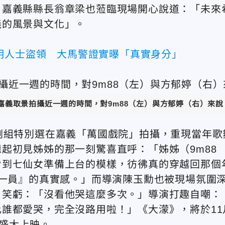
」嘉義縣縣長翁章梁也蒞臨現場開心說道：「未來
義的風景與文化」。
明人士盜領 大馬警證實曝「真實身分」
嘉義取景拍攝近一週的時間，對9m88（左）與方郁婷（右）來說
劇組特別選在嘉義「萬國戲院」拍攝，重現當年歌
起初見姊姊的那一刻驚喜直呼：「姊姊（9m88
看到七仙女準備上台的模樣，彷彿真的穿越回那個
團一員』的真實感。」而導演陳玉勳也被現場氛圍
，笑虧：「沒看他哭這麼多次。」導演打趣自嘲：
誰都愛哭，完全沒路用啦！」《大濛》，將於11
台盛大上映。