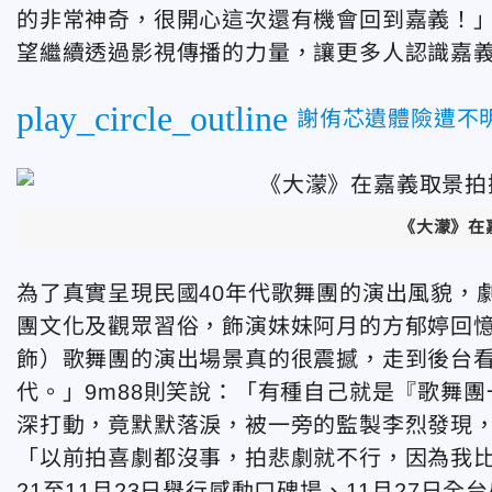
的非常神奇，很開心這次還有機會回到嘉義！
望繼續透過影視傳播的力量，讓更多人認識嘉
play_circle_outline
謝侑芯遺體險遭不
《大濛》在
為了真實呈現民國40年代歌舞團的演出風貌，
團文化及觀眾習俗，飾演妹妹阿月的方郁婷回憶
飾）歌舞團的演出場景真的很震撼，走到後台
代。」9m88則笑說：「有種自己就是『歌舞
深打動，竟默默落淚，被一旁的監製李烈發現
「以前拍喜劇都沒事，拍悲劇就不行，因為我比
21至11月23日舉行感動口碑場、11月27日全