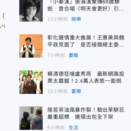
「小秦漢」張海漢驚傳68歲驟
逝 昔合唱〈明天會更好〉引追
憶
13小時前
娛樂
／華文創 提供）
彰化選情重大進展！王惠美與魏
平政見面了 是否接競總主委態
度曝光
7小時前
要聞
賴清德狂嗆盧秀燕 最新網路投
票太震撼！2.4萬人表態一面倒
16小時前
要聞
陸苦茶油風暴炸裂！驗出苯駢芘
嚴重超標 連環出包全下架
6小時前
生活