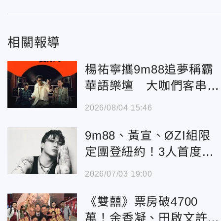
相關報導
楊祐寧攜9m88追夢稱霸
華語樂壇 大咖們客串
《接招吧！製作人》8/28
2026/08/04 15:46
見客
9m88、黃宣、ØZI組限
定團登紐約！3人首度合
體開唱 彩蛋曝光
2026/07/03 19:00
《雙囍》票房破4700
萬！余香凝、田啟文許破