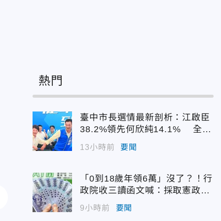
熱門
臺中市長選情最新剖析：江啟臣
38.2%領先何欣純14.1% 全世
代支持度全面居首
13小時前
要聞
「0到18歲年領6萬」沒了？！行
政院收三讀函文喊：採取憲政作
為
9小時前
要聞