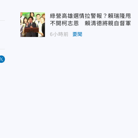
綠營高雄選情拉警報？賴瑞隆甩
不開柯志恩 賴清德將親自督軍
6小時前
要聞