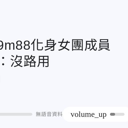
9m88化身女團成員
：沒路用
章
volume_up
無語音資料