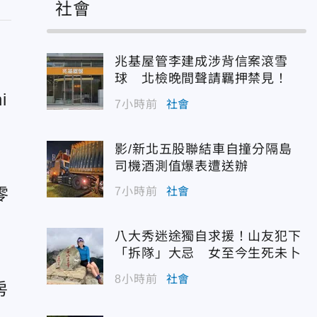
社會
兆基屋管李建成涉背信案滾雪
球 北檢晚間聲請羈押禁見！
i
7小時前
社會
影/新北五股聯結車自撞分隔島
司機酒測值爆表遭送辦
零
7小時前
社會
八大秀迷途獨自求援！山友犯下
「拆隊」大忌 女至今生死未卜
8小時前
社會
房