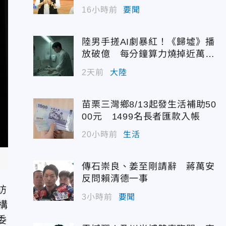
度曝光
16小時前
要聞
陸男手搓AI劇暴紅！《歸墟》播
放破億 每分鐘算力燒掉近萬台
幣
2天前
大陸
苗栗三灣鄉8/13起發生活補助50
00元 1499名長者匯款入帳
20小時前
生活
傳石崇良、姜至剛請辭 蔣萬安
反問賴清德一事
訪
3小時前
要聞
構
委