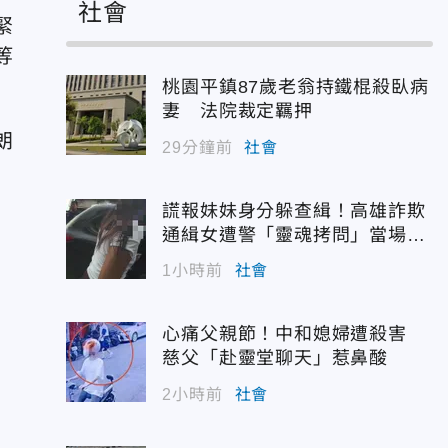
社會
緊
等
桃園平鎮87歲老翁持鐵棍殺臥病
妻 法院裁定羈押
朗
29分鐘前
社會
謊報妹妹身分躲查緝！高雄詐欺
通緝女遭警「靈魂拷問」當場認
栽
1小時前
社會
心痛父親節！中和媳婦遭殺害
慈父「赴靈堂聊天」惹鼻酸
2小時前
社會