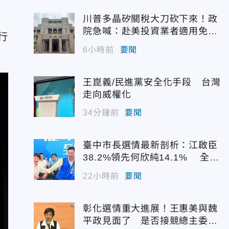
川普多晶矽關稅大刀砍下來！政
院急喊：赴美投資業者適用免稅
行
配額
6小時前
要聞
王崑義/民進黨安全化手段 台灣
走向威權化
34分鐘前
要聞
臺中市長選情最新剖析：江啟臣
38.2%領先何欣純14.1% 全世
代支持度全面居首
22小時前
要聞
彰化選情重大進展！王惠美與魏
平政見面了 是否接競總主委態