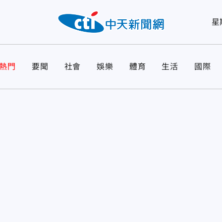
星
熱門
要聞
社會
娛樂
體育
生活
國際