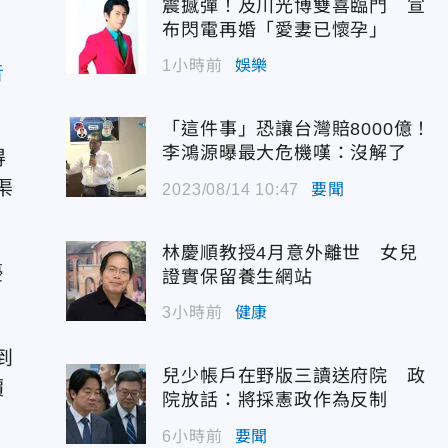
震撼彈！及川光博雙喜臨門 宣
布閃電再婚「愛妻已懷孕」
1小時前
娛樂
音
「這件事」恐讓台灣賠8000億！
李鴻源曝最大危機嘆：沒解了
得
渠
2023/08/14 10:47
要聞
林慶順教授4月意外離世 女兒
優
證實保留養生網站
3小時前
健康
到
兒少帳戶在野版三讀送府院 政
價
院放話：將採憲政作為反制
6小時前
要聞