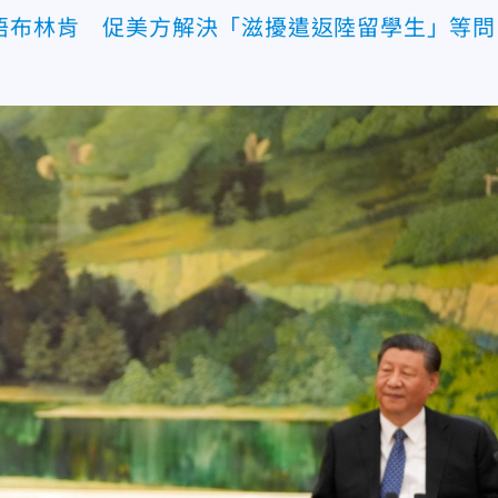
晤布林肯 促美方解決「滋擾遣返陸留學生」等問