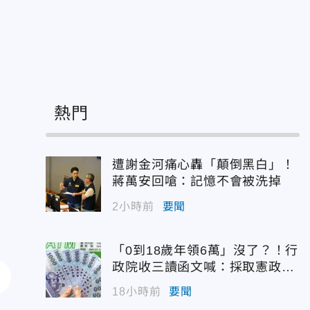
熱門
遭謝金河痛心轟「顛倒黑白」！
蔣萬安回嗆：記憶不會被洗掉
2小時前
要聞
「0到18歲年領6萬」沒了？！行
政院收三讀函文喊：採取憲政作
為
18小時前
要聞