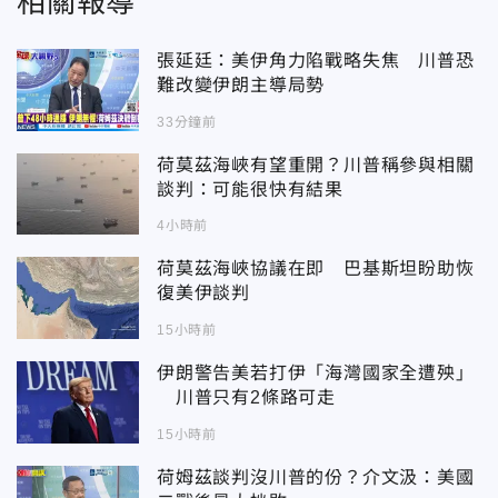
相關報導
張延廷：美伊角力陷戰略失焦 川普恐
難改變伊朗主導局勢
33分鐘前
荷莫茲海峽有望重開？川普稱參與相關
談判：可能很快有結果
4小時前
荷莫茲海峽協議在即 巴基斯坦盼助恢
復美伊談判
15小時前
伊朗警告美若打伊「海灣國家全遭殃」
川普只有2條路可走
15小時前
荷姆茲談判沒川普的份？介文汲：美國