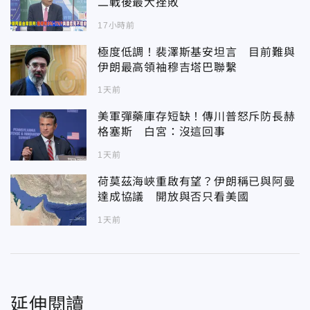
二戰後最大挫敗
17小時前
極度低調！裴澤斯基安坦言 目前難與
伊朗最高領袖穆吉塔巴聯繫
1天前
美軍彈藥庫存短缺！傳川普怒斥防長赫
格塞斯 白宮：沒這回事
1天前
荷莫茲海峽重啟有望？伊朗稱已與阿曼
達成協議 開放與否只看美國
1天前
延伸閱讀