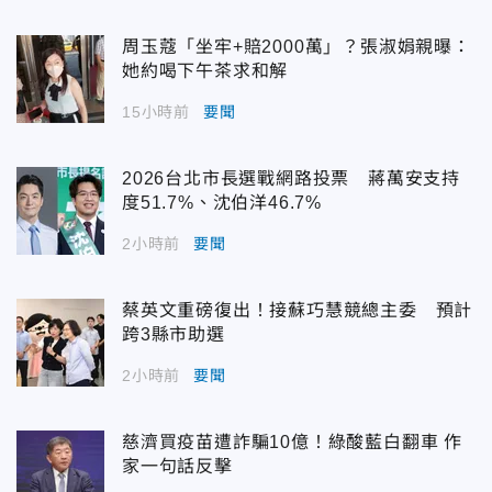
周玉蔻「坐牢+賠2000萬」？張淑娟親曝：
她約喝下午茶求和解
15小時前
要聞
2026台北市長選戰網路投票 蔣萬安支持
度51.7%、沈伯洋46.7%
2小時前
要聞
蔡英文重磅復出！接蘇巧慧競總主委 預計
跨3縣市助選
2小時前
要聞
慈濟買疫苗遭詐騙10億！綠酸藍白翻車 作
家一句話反擊