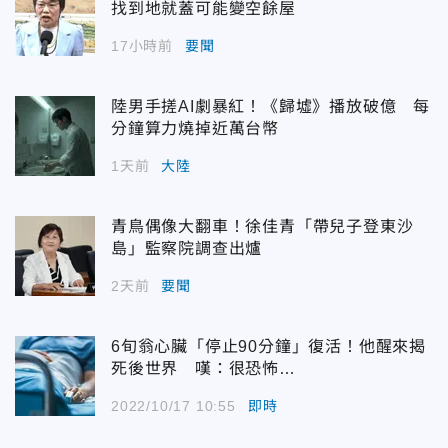
找到地就蓋可能變空餘屋
17小時前
要聞
陸男手搓AI劇暴紅！《歸墟》播放破億 每
分鐘算力燒掉近萬台幣
1天前
大陸
青鳥偶像大翻車！徐佳青「帶兒子登東沙
島」監察院調查出爐
2天前
要聞
6旬翁心臟「停止90分鐘」復活！他醒來揭
死後世界 嘆：很恐怖…
2022/10/17 10:55
即時