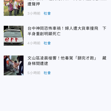
遭聲押
3小時前
社會
台中神岡恐怖車禍！婦人遭大貨車撞飛 下
半身重創明顯死亡
4小時前
社會
文山區凌晨槍響！他毒駕「篩完才跑」 藏
身梯間遭逮
5小時前
社會