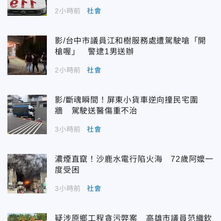
2小時前
社會
影/台中市議員江和樹服務處遭駕駛嗆「開
槍喔」 警逮1男送辦
2小時前
社會
影/斷魂瞬間！屏東小貨車逆向撞民宅圍
牆 駕駛送醫傷重不治
3小時前
社會
濃煙直竄！沙鹿水電行陷火海 72歲阿嬤一
度受困
3小時前
社會
疑涉原鄉工程貪污弊案 高雄市議員范織欽