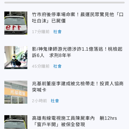
竹市府後停車場命案！晨運民眾驚見他「口
吐白沫」已屍僵
17分鐘前
社會
影/神鬼律師游光德涉詐1.1億落逃！桃檢起
訴6人 求刑8年半
45分鐘前
社會
兆基前董座李建成被北檢帶走！投資人協商
突喊卡
2小時前
社會
高雄有線電視施工員陳屍車內 躺12hrs
「窗戶半開」被保全發現