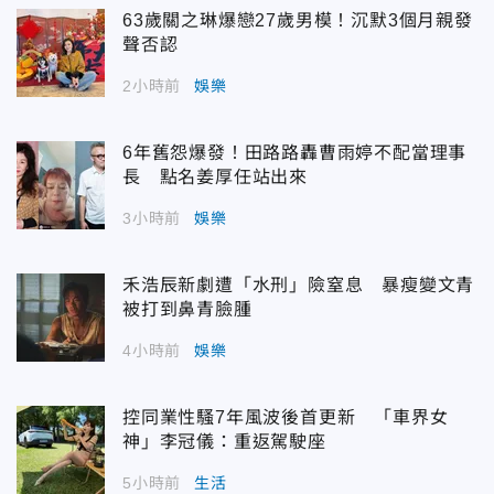
63歲關之琳爆戀27歲男模！沉默3個月親發
聲否認
2小時前
娛樂
6年舊怨爆發！田路路轟曹雨婷不配當理事
長 點名姜厚任站出來
3小時前
娛樂
禾浩辰新劇遭「水刑」險窒息 暴瘦變文青
被打到鼻青臉腫
4小時前
娛樂
控同業性騷7年風波後首更新 「車界女
神」李冠儀：重返駕駛座
5小時前
生活