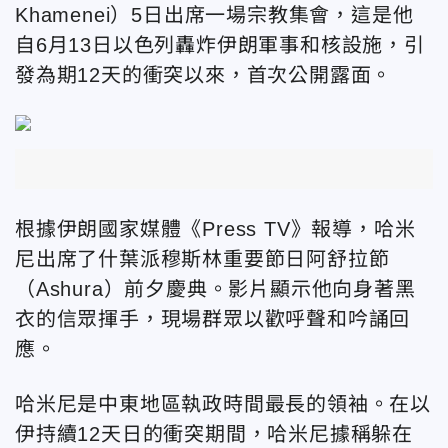
Khamenei）5日出席一場宗教集會，這是他
自6月13日以色列轟炸伊朗軍事和核設施，引
發為期12天的衝突以來，首次公開露面。
根據伊朗國家媒體《Press TV》報導，哈米
尼出席了什葉派穆斯林
重要節日阿舒拉節
（Ashura）前夕慶典。影片顯示他向身著黑
衣的信眾揮手，現場群眾以歡呼聲和吟誦回
應。
哈米尼是中東地區執政時間最長的領袖。在以
伊持續12天日的衝突期間，哈米尼據稱躲在