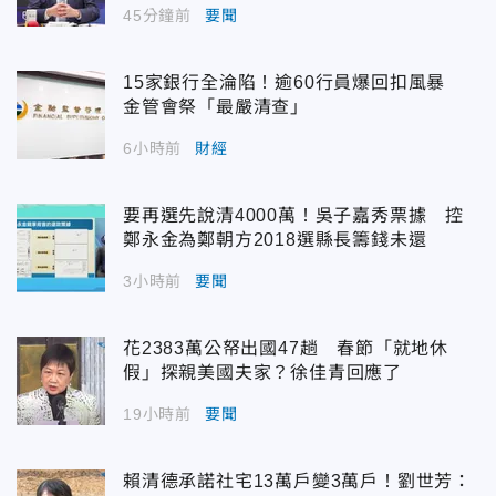
45分鐘前
要聞
15家銀行全淪陷！逾60行員爆回扣風暴
金管會祭「最嚴清查」
6小時前
財經
要再選先說清4000萬！吳子嘉秀票據 控
鄭永金為鄭朝方2018選縣長籌錢未還
3小時前
要聞
花2383萬公帑出國47趟 春節「就地休
假」探親美國夫家？徐佳青回應了
19小時前
要聞
賴清德承諾社宅13萬戶變3萬戶！劉世芳：