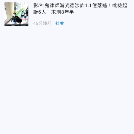
影/神鬼律師游光德涉詐1.1億落逃！桃檢起
訴6人 求刑8年半
45分鐘前
社會