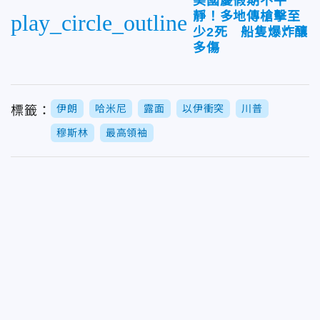
美國慶假期不平
靜！多地傳槍擊至
play_circle_outline
少2死 船隻爆炸釀
多傷
伊朗
哈米尼
露面
以伊衝突
川普
標籤：
穆斯林
最高領袖