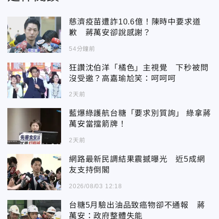
慈濟疫苗遭詐10.6億！陳時中要求道
歉 蔣萬安卻說感謝？
54分鐘前
狂讚沈伯洋「橘色」主視覺 下秒被問
沒受邀？高嘉瑜尬笑：呵呵呵
2天前
藍爆綠護航台糖「要求別質詢」 綠拿蔣
萬安當擋箭牌！
2天前
網路最新民調結果震撼曝光 近5成網
友支持倒閣
2026/08/03 12:18
台糖5月驗出油品致癌物卻不通報 蔣
萬安：政府整體失能