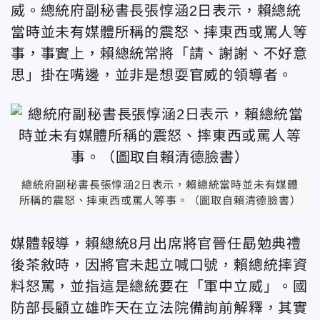
威。總統府副秘書長張惇涵2日表示，賴總統
當時並未有媒體所稱的震怒、摔東西或罵人等
事，事實上，賴總統常將「請、謝謝、不好意
思」掛在嘴邊，並非是想耍官威的領導者。
總統府副秘書長張惇涵2日表示，賴總統當時並未有媒體
所稱的震怒、摔東西或罵人等事。（圖取自賴清德臉書）
媒體報導，賴總統8月出席將官晉任勗勉典禮
後茶敘時，因將官未起立喊口號，賴總統摔資
料怒罵，並指這是總統要在「軍中立威」。國
防部長顧立雄昨天在立法院備詢前解釋，其實