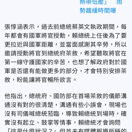
熱帶低壓」 雨
勢趨緩時間曝
張惇涵表示，過去前總統蔡英文執政期間，每
年都會有國軍將官授勳，賴總統上任後為了要
更拉近與國軍距離，並當面感謝其辛勞，所以
邀請授勳將官到總統府茶敘，希望聽取將官在
第一線守護國家的辛苦，也想了解政府對於國
軍是否還有能做更多的部分，才會特別安排茶
敘，盼能讓將官暢所欲言。
他指出，總統府、國防部在首場茶敘的儀節溝
通沒有對的很清楚，溝通有些小誤會，現場也
沒有司儀喊總統蒞臨，導致賴總統到場時，確
實沒有起立、鼓掌等情事，賴總統才會詢問
「這是什麼狀況？」但並未有媒體報導所稱的