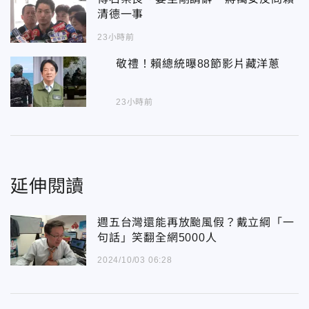
清德一事
23小時前
敬禮！賴總統曝88節影片藏洋蔥
23小時前
延伸閱讀
週五台灣還能再放颱風假？戴立綱「一
句話」笑翻全網5000人
2024/10/03 06:28