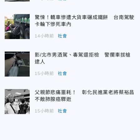
驚悚！轎車慘遭大貨車碾成鐵餅 台南駕駛
卡輪下慘死車內
14小時前
社會
影/北市男酒駕、毒駕還拒檢 警攔車拔槍
逮人
15小時前
社會
父親節悲痛噩耗！ 彰化民進黨老將蔡裕昌
不敵肺腺癌驟逝
15小時前
社會