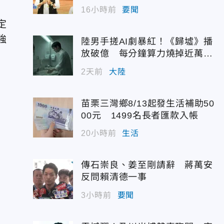
度曝光
16小時前
要聞
定
強
陸男手搓AI劇暴紅！《歸墟》播
放破億 每分鐘算力燒掉近萬台
幣
2天前
大陸
力
為
苗栗三灣鄉8/13起發生活補助50
00元 1499名長者匯款入帳
20小時前
生活
傳石崇良、姜至剛請辭 蔣萬安
反問賴清德一事
3小時前
要聞