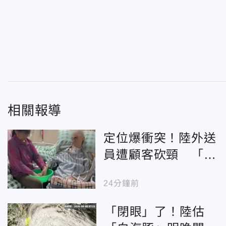
相關報導
定位爆衝突！陸外送
員遭顧客砍頸 「傷
口21.5公分」成植物
24分鐘前
人
「閉眼」了！陸估