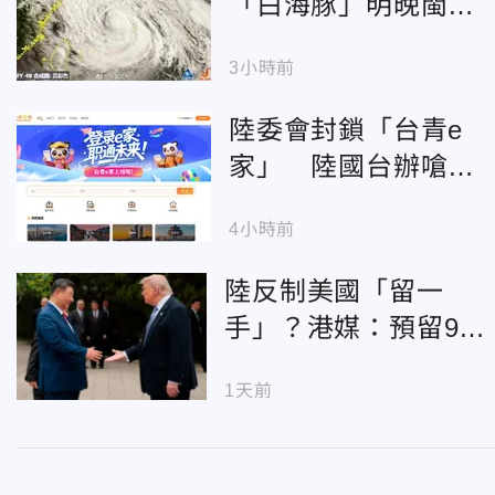
「白海豚」明晚閩浙
登陸 多地宣布停班
3小時前
停航
陸委會封鎖「台青e
家」 陸國台辦嗆：
鎖不住台青求發展的
4小時前
心
陸反制美國「留一
手」？港媒：預留9月
華府「習川會」對話
1天前
空間