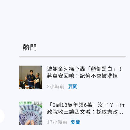
熱門
遭謝金河痛心轟「顛倒黑白」！
蔣萬安回嗆：記憶不會被洗掉
2小時前
要聞
「0到18歲年領6萬」沒了？！行
政院收三讀函文喊：採取憲政作
為
17小時前
要聞