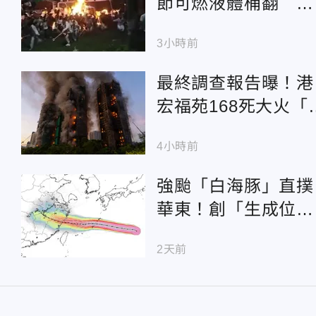
節可燃液體桶翻 民
眾尖叫逃命16人灼傷
3小時前
最終調查報告曝！港
宏福苑168死大火「
頭」引燃施工雜物
4小時前
強颱「白海豚」直撲
華東！創「生成位置
最東」紀錄 恐掀暴
2天前
雨災情