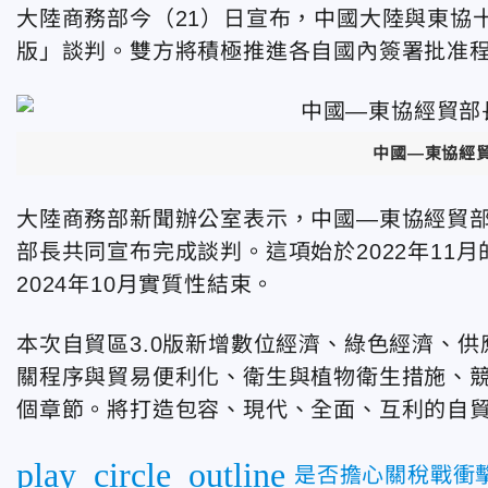
大陸商務部今（21）日宣布，中國大陸與東協
版」談判。雙方將積極推進各自國內簽署批准
中國—東協經貿
大陸商務部新聞辦公室表示，中國—東協經貿部
部長共同宣布完成談判。這項始於2022年11
2024年10月實質性結束。
本次自貿區
3.0版
新增數位經濟、綠色經濟、供
關程序與貿易便利化、衛生與植物衛生措施、競
個章節。將打造包容、現代、全面、互利的自
play_circle_outline
是否擔心關稅戰衝