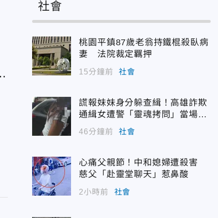
社會
桃園平鎮87歲老翁持鐵棍殺臥病
妻 法院裁定羈押
菸
15分鐘前
社會
謊報妹妹身分躲查緝！高雄詐欺
通緝女遭警「靈魂拷問」當場認
栽
46分鐘前
社會
心痛父親節！中和媳婦遭殺害
慈父「赴靈堂聊天」惹鼻酸
2小時前
社會