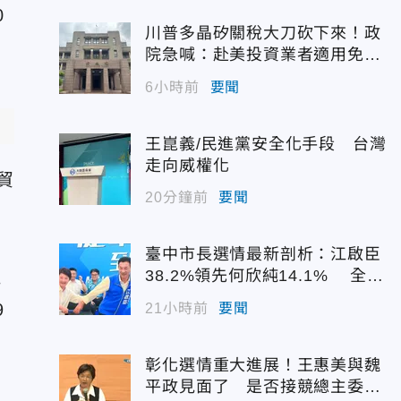
0
川普多晶矽關稅大刀砍下來！政
院急喊：赴美投資業者適用免稅
配額
6小時前
要聞
王崑義/民進黨安全化手段 台灣
走向威權化
貿
20分鐘前
要聞
臺中市長選情最新剖析：江啟臣
38.2%領先何欣純14.1% 全世
海
代支持度全面居首
9
21小時前
要聞
彰化選情重大進展！王惠美與魏
平政見面了 是否接競總主委態