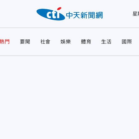
星
熱門
要聞
社會
娛樂
體育
生活
國際