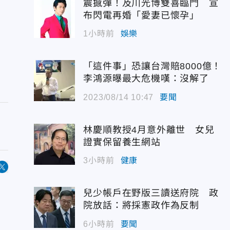
震撼彈！及川光博雙喜臨門 宣
布閃電再婚「愛妻已懷孕」
1小時前
娛樂
「這件事」恐讓台灣賠8000億！
李鴻源曝最大危機嘆：沒解了
2023/08/14 10:47
要聞
林慶順教授4月意外離世 女兒
證實保留養生網站
3小時前
健康
兒少帳戶在野版三讀送府院 政
院放話：將採憲政作為反制
6小時前
要聞