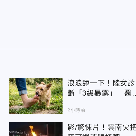
浪浪舔一下！陸女診
斷「3級暴露」 醫
狂犬病致死率近100
2小時前
影/驚悚片！雲南火