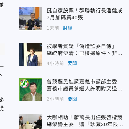
並
挺自家股票！群聯執行長潘健成
文
7月加碼買40張
1天前
財經
被學者質疑「偽造監委自傳」
總統府澄清：已檢還原件、非府
方提供
4小時前
要聞
一
、
曾競選民進黨嘉義市黨部主委
嘉義市議員參選人許明對突退
選！
秘
2小時前
要聞
疑
大咖相助！蕭萬長出任張啓楷競
總榮譽主委 贈「珍藏30年限量