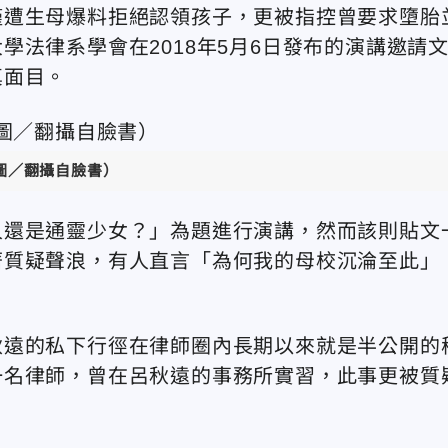
僅遭生母爆料拒絕認領孩子，更被指控曾要求墮胎
法律系學會在2018年5月6日發布的演講邀請
真面目。
圖／翻攝自臉書）
人還是通靈少女？」為題進行演講，然而該則貼文
著質疑聲浪，有人直言「為何我的母校沉淪至此」
秋遠的私下行徑在律師圈內長期以來就是半公開的
一名律師，曾在呂秋遠的事務所實習，此事更被質