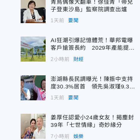
青鳥偶像大翻車！徐佳青「帶兒
子登東沙島」監察院調查出爐
1天前
要聞
AI狂潮引爆記憶體荒！華邦電曝
客戶搶簽長約 2029年產能提前
被鎖定
2小時前
財經
澎湖縣長民調曝光！陳振中支持
度30.3%居首 領先吳淑瑾9.3個
百分點
1天前
要聞
姜厚任認愛小24歲女友！揭塵封
39年「七世情緣」奇妙緣分
7小時前
娛樂