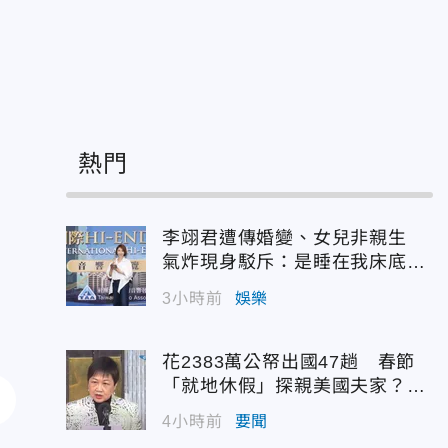
熱門
李翊君遭傳婚變、女兒非親生
氣炸現身駁斥：是睡在我床底下
嗎？
3小時前
娛樂
花2383萬公帑出國47趟 春節
「就地休假」探親美國夫家？徐
佳青回應了
4小時前
要聞