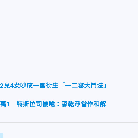
！2兒4女吵成一團衍生「一二審大鬥法」
4萬1 特斯拉司機嗆：舔乾淨當作和解
系