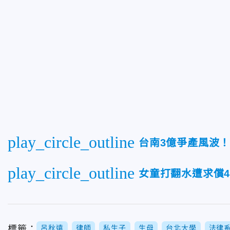
play_circle_outline
台南3億爭產風波
play_circle_outline
女童打翻水遭求償
標籤：
呂秋遠
律師
私生子
生母
台北大學
法律