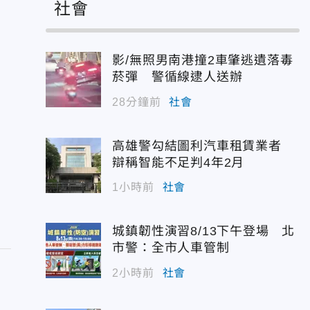
社會
影/無照男南港撞2車肇逃遺落毒
菸彈 警循線逮人送辦
28分鐘前
社會
高雄警勾結圖利汽車租賃業者
辯稱智能不足判4年2月
1小時前
社會
城鎮韌性演習8/13下午登場 北
市警：全市人車管制
2小時前
社會