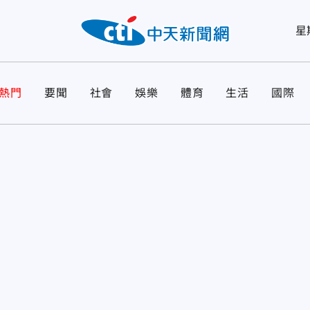
星
熱門
要聞
社會
娛樂
體育
生活
國際