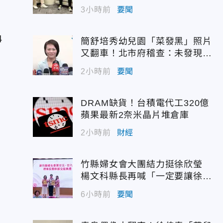
錶」
3小時前
要聞
4
簡舒培秀幼兒園「菜發黑」照片
又翻車！北市府稽查：未發現異
狀
2小時前
要聞
DRAM缺貨！台積電代工320億
蘋果最新2奈米晶片堆倉庫
2小時前
財經
竹縣婦女會大團結力挺徐欣瑩
楊文科縣長再喊「一定要讓徐欣
瑩當選」
6小時前
要聞