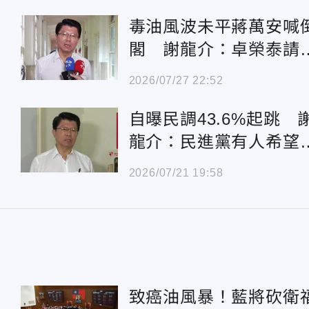
毒油風波未平蔣萬安喊
閣 謝龍介：卓榮泰請
最好、至少負責
2026/07/27 22:52
自曝民調43.6%起跳 
龍介：民進黨有人希望
擋下陳亭妃
2026/07/21 19:58
致癌油風暴！藍將砍衛