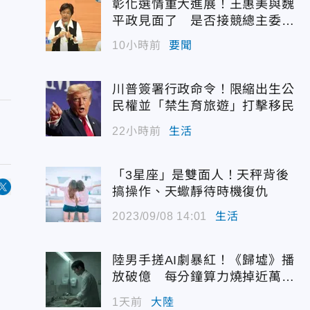
彰化選情重大進展！王惠美與魏
平政見面了 是否接競總主委態
度曝光
10小時前
要聞
川普簽署行政命令！限縮出生公
民權並「禁生育旅遊」打擊移民
22小時前
生活
「3星座」是雙面人！天秤背後
搞操作、天蠍靜待時機復仇
2023/09/08 14:01
生活
陸男手搓AI劇暴紅！《歸墟》播
放破億 每分鐘算力燒掉近萬台
幣
1天前
大陸