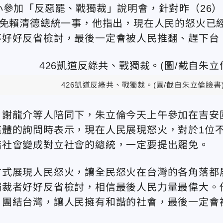
小參加「反惡罷、戰獨裁」說明會，針對昨（26）
罷免賴清德總統一事，他指出，現在人民的怒火已
不好好反省檢討，最後一定會被人民推翻、趕下台
426凱道反綠共、戰獨裁。(圖/截自朱立倫臉書
、謝龍介等人陪同下，朱立倫今天上午參加在吉安
體的詢問時表示，現在人民展現怒火，對於1位
諧社會變成對立社會的總統，一定要提出罷免。
方式展現人民怒火，讓全民怒火在台灣的各角落都
獨裁者好好反省檢討，相信最後人民力量最偉大。
、團結台灣，讓人民擁有和諧的社會，最後一定會