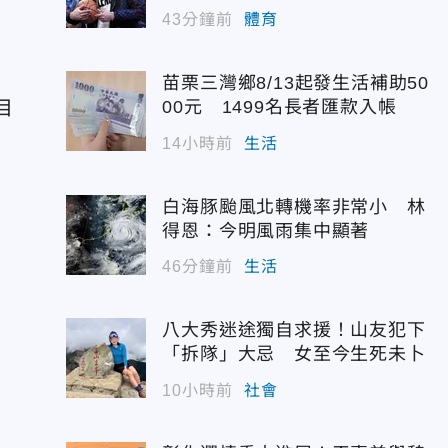
43分鐘前
體育
苗栗三灣鄉8/13起發生活補助50
目
00元 1499名長者匯款入帳
14小時前
生活
白海豚颱風北轉機率非常小 林
得恩：今明風雨集中顯著
46分鐘前
生活
八大秀迷途獨自求援！山友犯下
「拆隊」大忌 女至今生死未卜
10小時前
社會