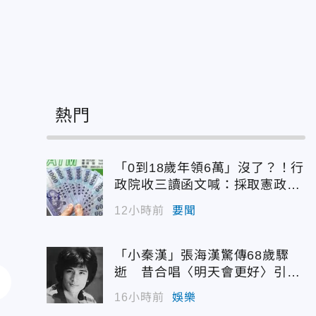
熱門
「0到18歲年領6萬」沒了？！行
政院收三讀函文喊：採取憲政作
為
12小時前
要聞
「小秦漢」張海漢驚傳68歲驟
逝 昔合唱〈明天會更好〉引追
憶
16小時前
娛樂