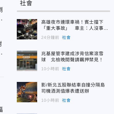
社會
倒
辭
高雄夜市連環車禍！賓士擋下
「重大事故」 車主：人沒事最
重要
24分鐘前
社會
謝
我
兆基屋管李建成涉背信案滾雪
球 北檢晚間聲請羈押禁見！
10小時前
社會
影/新北五股聯結車自撞分隔島
司機酒測值爆表遭送辦
10小時前
社會
福