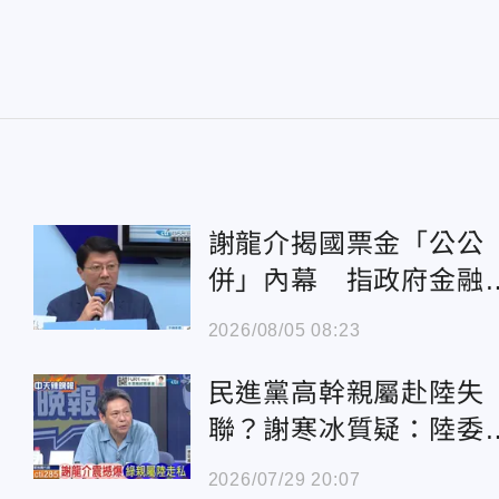
謝龍介揭國票金「公公
併」內幕 指政府金融
合利益龐大
2026/08/05 08:23
民進黨高幹親屬赴陸失
聯？謝寒冰質疑：陸委
一問三不知還要保密？
2026/07/29 20:07