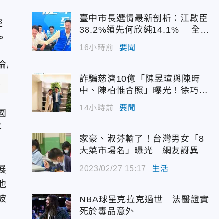
臺中市長選情最新剖析：江啟臣
經
38.2%領先何欣純14.1% 全世
。
代支持度全面居首
16小時前
要聞
詐騙慈濟10億「陳昱瑄與陳時
)
中、陳柏惟合照」曝光！徐巧芯
震撼出手
14小時前
要聞
國
不
家豪、淑芬輸了！台灣男女「8
大菜市場名」曝光 網友訝異：
同學8個中7個
展
2023/02/27 15:17
生活
他
被
NBA球星克拉克過世 法醫證實
死於毒品意外