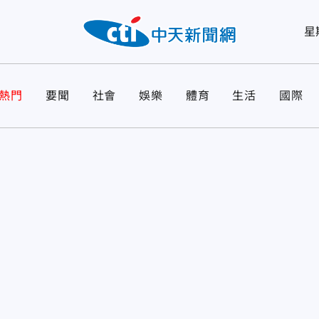
星
熱門
要聞
社會
娛樂
體育
生活
國際