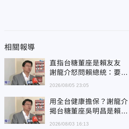
相關報導
直指台糖董座是賴友友
謝龍介怒問賴總統：要用
全台健康保他嗎？
2026/08/05 23:05
用全台健康擔保？謝龍介
揭台糖董座吳明昌是賴清
德「國王人馬」
2026/08/03 16:13