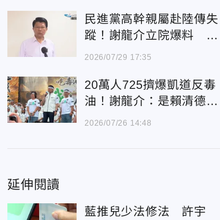
民進黨高幹親屬赴陸傳失
蹤！謝龍介立院爆料 邱
垂正證實已獲報
2026/07/29 17:35
20萬人725擠爆凱道反毒
油！謝龍介：是賴清德逼
的！
2026/07/26 14:48
延伸閱讀
藍推兒少法修法 許宇