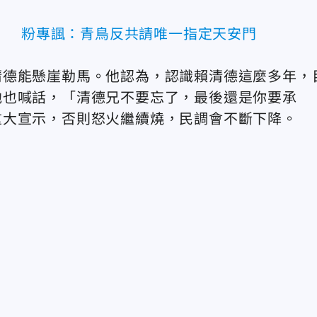
」 粉專諷：青鳥反共請唯一指定天安門
清德能懸崖勒馬。他認為，認識賴清德這麼多年，
他也喊話，「清德兄不要忘了，最後還是你要承
重大宣示，否則怒火繼續燒，民調會不斷下降。