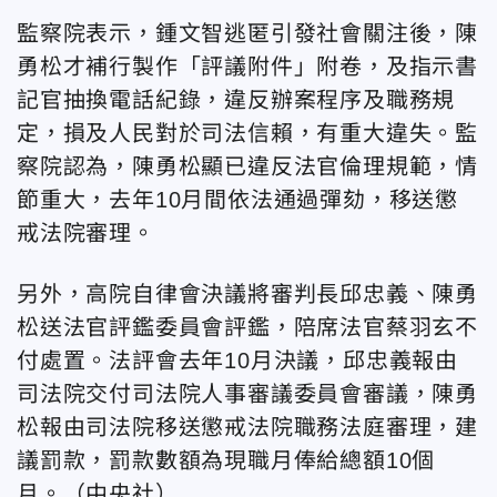
監察院表示，鍾文智逃匿引發社會關注後，陳
勇松才補行製作「評議附件」附卷，及指示書
記官抽換電話紀錄，違反辦案程序及職務規
定，損及人民對於司法信賴，有重大違失。監
察院認為，陳勇松顯已違反法官倫理規範，情
節重大，去年10月間依法通過彈劾，移送懲
戒法院審理。
另外，高院自律會決議將審判長邱忠義、陳勇
松送法官評鑑委員會評鑑，陪席法官蔡羽玄不
付處置。法評會去年10月決議，邱忠義報由
司法院交付司法院人事審議委員會審議，陳勇
松報由司法院移送懲戒法院職務法庭審理，建
議罰款，罰款數額為現職月俸給總額10個
月。（中央社）