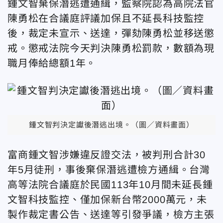
鍾文智棄保潛逃遭通緝，監察院認為高院法官
陳勇松在合議庭評議加保且不延長科技監控
後，裁定未宣示、送達，彈劾陳勇松並移送懲
戒。懲戒法院今天判決陳勇松罰款，數額為現
職月俸給總額1年。
鍾文智判決定讞後潛逃出境。（圖／資料畫面）
富商鍾文智涉嫌違反證交法，被判刑合計30
年5月徒刑，事後棄保潛逃遭檢方通緝。台灣
高等法院合議庭於民國113年10月間未延長鍾
文智科技監控、僅加保新台幣2000萬元，未
製作裁定書公告、送達等引發爭議，檢方主張