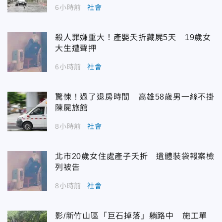
6小時前
社會
殺人罪嫌重大！產嬰夭折藏屍5天 19歲女
大生遭聲押
6小時前
社會
驚悚！過了退房時間 高雄58歲男一絲不掛
陳屍旅館
8小時前
社會
北市20歲女住處產子夭折 遺體裝袋報案檢
列被告
8小時前
社會
影/新竹山區「巨石掉落」躺路中 施工單