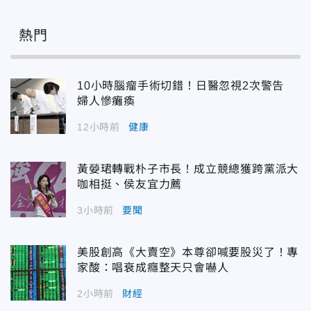
熱門
10小時腦瘤手術切錯！日醫忽視2次警告
婦人慘癱瘓
12小時前
健康
黃嫈珺轉戰朴子市長！成立競總獲跨黨派大
咖相挺、侯友宜力薦
3小時前
要聞
美股創高《大賣空》本尊卻喊要股災了！專
家酸：唱衰成癮整天只會嚇人
2小時前
財經