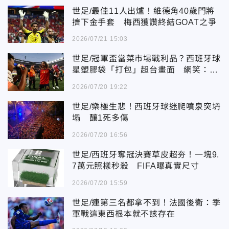
世足/最佳11人出爐！維德角40歲門將
擠下金手套 梅西獲讚終結GOAT之爭
2026/07/21 15:03
世足/冠軍盃當菜市場戰利品？西班牙球
星塑膠袋「打包」超台畫面 網笑：包
豬肉
2026/07/20 19:22
世足/樂極生悲！西班牙球迷爬噴泉突坍
塌 釀1死多傷
2026/07/20 16:56
世足/西班牙奪冠決賽草皮超夯！一塊9.
7萬元照樣秒殺 FIFA曝真實尺寸
2026/07/20 15:59
世足/連第三名都拿不到！法國後衛：季
軍戰這東西根本就不該存在