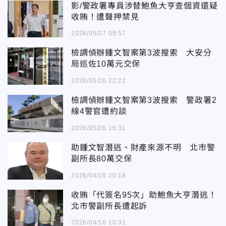
影/警政署專員涉替鮑魚大亨查個資還疑
收賄！遭聲押禁見
2026/05/27 09:57
檢調偵辦鍾文智案第3波搜索 大安分
局巡佐10萬元交保
2026/05/26 22:22
檢調偵辦鍾文智案第3波搜索 警政署2
線4警官遭約談
2026/05/26 16:31
助鍾文智潛逃、財產來源不明 北市警
副所長80萬交保
2026/04/16 20:18
收賄「代簽名95次」助鮑魚大亨潛逃！
北市警副所長遭起訴
2026/04/16 10:31