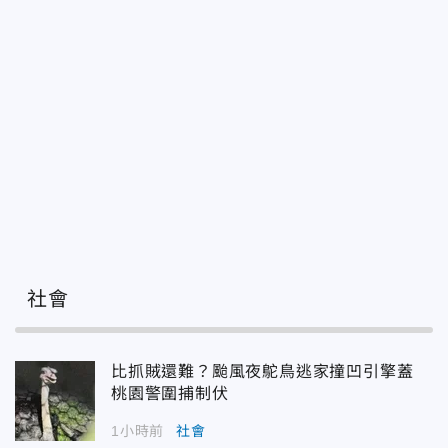
社會
比抓賊還難？颱風夜鴕鳥逃家撞凹引擎蓋
桃園警圍捕制伏
1小時前
社會