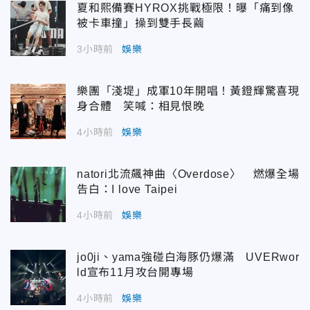
夏和熙備賽HYROX挑戰極限！曝「痛到像
被卡車撞」操到雙手長繭
3小時前
娛樂
樂團「淺堤」成軍10年開唱！黃鐙輝驚喜現
身合體 笑喊：相見恨晚
4小時前
娛樂
natori北流飆神曲〈Overdose〉 燃爆全場
告白：I love Taipei
4小時前
娛樂
jo0ji、yama強碰白海豚仍爆滿 UVERwor
ld宣布11月攻台開專場
4小時前
娛樂