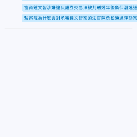
富商鍾文智涉嫌違反證券交易法被判刑幾年後棄保潛逃
監察院為什麼會對承審鍾文智案的法官陳勇松通過彈劾