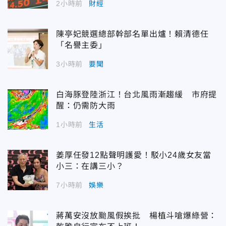
2小時前
財經
陳亭妃競選總部幹部名單出爐！賴清德任
「名譽主委」
3小時前
要聞
白海豚登陸浙江！台北風雨漸趨緩 市府提
醒：仍需防大雨
1小時前
生活
姜厚任發12點聲明護愛！駁小24歲女友當
小三：在講三小？
7小時前
娛樂
蔣萬安沒放颱風假挨批 楊植斗嗆爆綠營：