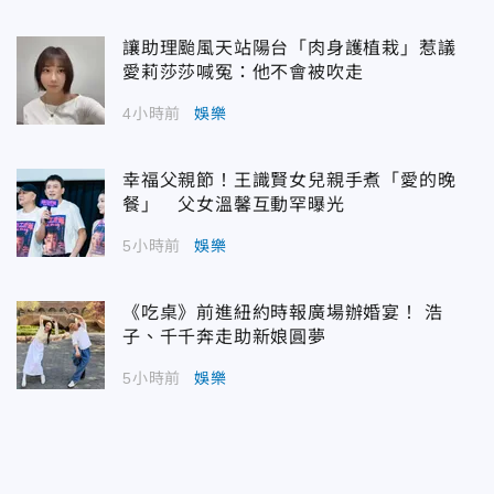
讓助理颱風天站陽台「肉身護植栽」惹議
愛莉莎莎喊冤：他不會被吹走
4小時前
娛樂
幸福父親節！王識賢女兒親手煮「愛的晚
餐」 父女溫馨互動罕曝光
5小時前
娛樂
《吃桌》前進紐約時報廣場辦婚宴！ 浩
子、千千奔走助新娘圓夢
5小時前
娛樂