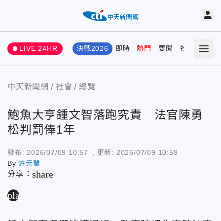
LIVE 24HR
決戰2026
即時
熱門
要聞
社會
娛樂
中天新聞網
社會
總覽
鮑魚大亨鍾文智落跑究責 法官陳勇
松判罰俸1年
發布:
2026/07/09 10:57
, 更新:
2026/07/09 10:59
By
許元馨
share
分享：
play_arrow