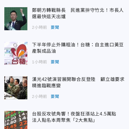
鄭朝方轉戰縣長 民進黨拚守竹北！市長人
選最快這天出爐
2小時前
要聞
下半年停止外購粗油！台糖：自主進口黃豆
產製成品油
1小時前
要聞
漢光42號演習展開聯合反登陸 顧立雄要求
精進臨戰應變
2小時前
要聞
台股反攻號角響！夜盤狂漲站上4.5萬點
法人點名本周聚焦「2大焦點」