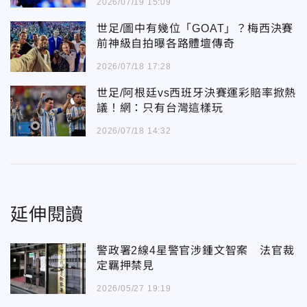
2026/07/19 15:09
世足/圖中有幾位「GOAT」？梅西決賽
前神級自拍曝各路體壇傳奇
2026/07/18 17:28
世足/阿根廷vs西班牙決賽運彩賠率掀熱
議！網：只有台灣這樣玩
2026/07/18 14:32
延伸閱讀
警政署2線4星警官涉鍾文智案 法官裁
定羈押禁見
2026/05/27 19:19