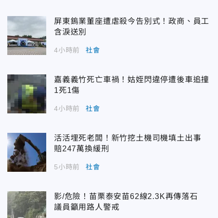
屏東鎢業董座遭虐殺今告別式！政商、員工
含淚送別
4小時前
社會
嘉義義竹死亡車禍！姑姪閃違停遭後車追撞
1死1傷
4小時前
社會
活活埋死老闆！新竹挖土機司機填土出事
賠247萬換緩刑
5小時前
社會
影/危險！苗栗泰安苗62線2.3K再傳落石
議員籲用路人警戒