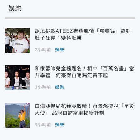
娛樂
胡瓜挑戰ATEEZ崔傘肌情「震胸舞」遭虧
肚子狂晃：變抖肚舞
2小時前
娛樂
和家馨帥兒金榜題名！相中「百萬名畫」當
升學禮 何豪傑自嘲漏氣買不起
3小時前
娛樂
白海豚攪局花蓮竟放晴！蕭景鴻擺脫「旱災
大使」 品冠首訪富里揭新計劃
3小時前
娛樂