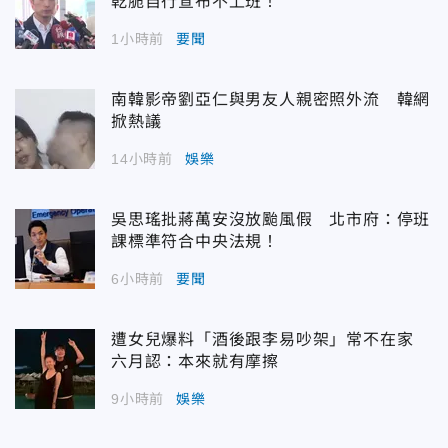
乾脆自行宣布不上班！
1小時前
要聞
南韓影帝劉亞仁與男友人親密照外流 韓網
掀熱議
14小時前
娛樂
吳思瑤批蔣萬安沒放颱風假 北市府：停班
課標準符合中央法規！
6小時前
要聞
遭女兒爆料「酒後跟李易吵架」常不在家
六月認：本來就有摩擦
9小時前
娛樂