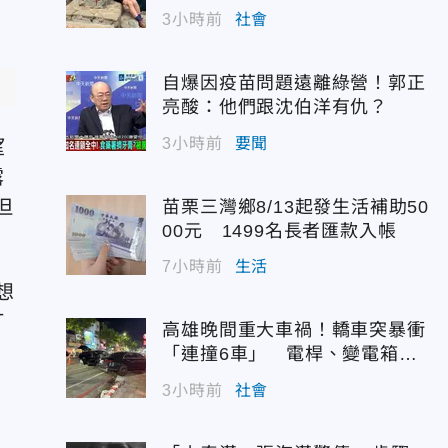
3小時前
社會
自爆因疫苗問題遠離綠營！郭正
亮酸：他們跟沈伯洋有仇？
3小時前
要聞
望
露
但
苗栗三灣鄉8/13起發生活補助50
00元 1499名長者匯款入帳
7小時前
生活
想
打
高雄晚間重大車禍！轎車突暴衝
「連撞6車」 電桿、變電箱全
遭殃
3小時前
社會