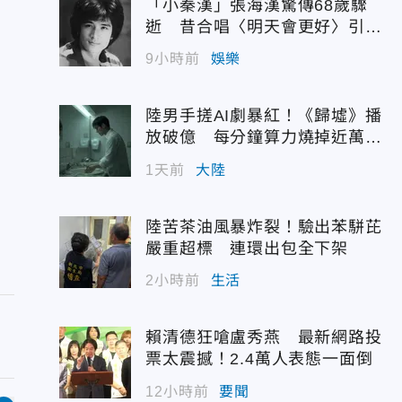
「小秦漢」張海漢驚傳68歲驟
逝 昔合唱〈明天會更好〉引追
憶
9小時前
娛樂
陸男手搓AI劇暴紅！《歸墟》播
放破億 每分鐘算力燒掉近萬台
幣
1天前
大陸
陸苦茶油風暴炸裂！驗出苯駢芘
嚴重超標 連環出包全下架
2小時前
生活
賴清德狂嗆盧秀燕 最新網路投
票太震撼！2.4萬人表態一面倒
12小時前
要聞