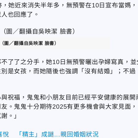
跡，她近來消失半年多，無預警在10日宣布當媽，
紀人也回應了。
（圖／翻攝自
吳映潔
臉書）
不了了之分手，她10日無預警曬出孕婦寫真，並
性別是女孩，而她隨後也強調「沒有結婚」；不過
。
心與祝福，鬼鬼和小朋友目前已經平安健康的展開
友。鬼鬼十分期待2025有更多機會與大家見面，
感謝。」
悅 「精主」成謎...親回婚姻狀況