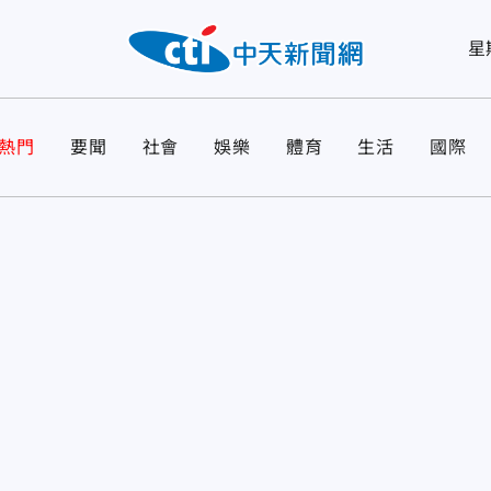
星
熱門
要聞
社會
娛樂
體育
生活
國際