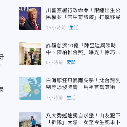
川普簽署行政命令！限縮出生公
民權並「禁生育旅遊」打擊移民
15小時前
生活
詐騙慈濟10億「陳昱瑄與陳時
中、陳柏惟合照」曝光！徐巧芯
分
震撼出手
6小時前
要聞
，
白海豚狂風暴雨夾擊！北台灣剉
咧等恐發陸警 馬祖首當其衝
兩
7小時前
生活
八大秀迷途獨自求援！山友犯下
「拆隊」大忌 女至今生死未卜