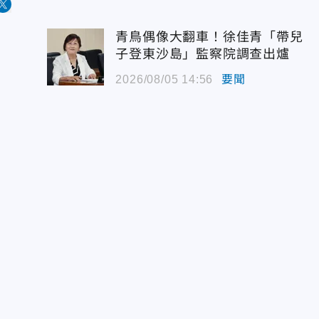
青鳥偶像大翻車！徐佳青「帶兒
子登東沙島」監察院調查出爐
2026/08/05 14:56
要聞