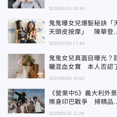
回訊息
2026/01/15 16:34
鬼鬼曝女兒爆髮秘訣「
天頭皮按摩」 陳華登
約時代廣場：像P上去
2025/07/24 17:44
鬼鬼女兒真面目曝光？
曬混血女寶 本人否認
2025/06/02 10:03
《營業中5》義大利外
擦身印巴戰爭 掃精品
粉引討論
2025/05/15 11:29