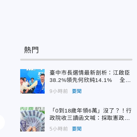
熱門
臺中市長選情最新剖析：江啟臣
38.2%領先何欣純14.1% 全世
代支持度全面居首
9小時前
要聞
「0到18歲年領6萬」沒了？！行
政院收三讀函文喊：採取憲政作
為
5小時前
要聞