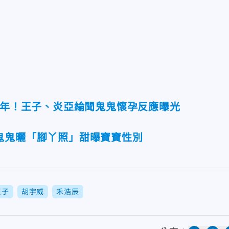
9年！王子、炎亞綸聞鬼鬼懷孕反應曝光
鬼鬼曬「腳丫照」甜曝寶寶性別
王子
胡宇威
禾浩辰