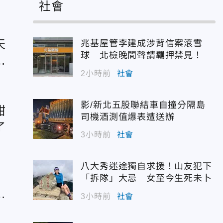
社會
天
兆基屋管李建成涉背信案滾雪
球 北檢晚間聲請羈押禁見！
紐
2小時前
社會
影/新北五股聯結車自撞分隔島
甜
司機酒測值爆表遭送辦
了
3小時前
社會
八大秀迷途獨自求援！山友犯下
景
「拆隊」大忌 女至今生死未卜
寵
3小時前
社會