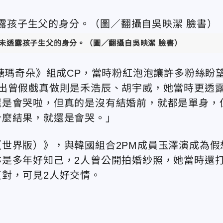
未透露孩子生父的身分。（圖／翻攝自
吳映潔
臉書）
黑糖瑪奇朵》組成CP，當時粉紅泡泡讓許多粉絲盼
出曾假戲真做則是禾浩辰、胡宇威，她當時更透
還是會哭啦，但真的是沒有結婚前，就都是單身，
什麼結果，就還是會哭。」
世界版）》，與韓國組合2PM成員玉澤演成為假
是多年好知己，2人曾公開拍婚紗照，她當時還
對，可見2人好交情。