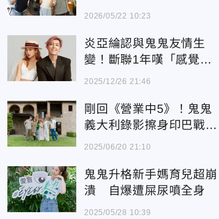
2026/05/22 10:23
炎亞綸認與鬼鬼友情生
變！斷聯1年嘆「感覺被
排擠」未回生日祝福
2025/12/26 21:46
剛回《營業中5》！鬼鬼
義大利錄影擦身印巴戰
爭 脫險過程曝光
2025/06/20 21:10
鬼鬼升格新手媽育兒超崩
潰 自爆遭屎尿噴全身
2025/05/28 10:39