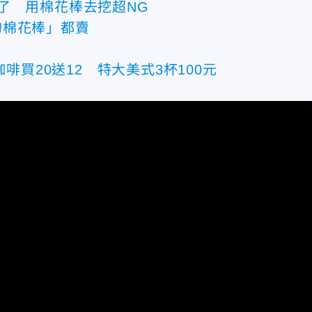
了 用棉花棒去挖超NG
的棉花棒」都賣
啡買20送12 特大美式3杯100元