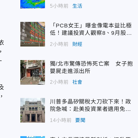
5小時前
生活
「PCB女王」曝金像電本益比極
低！建議投資人觀察8、9月股價
再布局
依
2小時前
財經
，
一
獨/北市驚傳恐怖死亡案 女子抱
嬰屍走進派出所
2小時前
社會
及
，
川普多晶矽關稅大刀砍下來！政
院急喊：赴美投資業者適用免稅
配額
14小時前
要聞