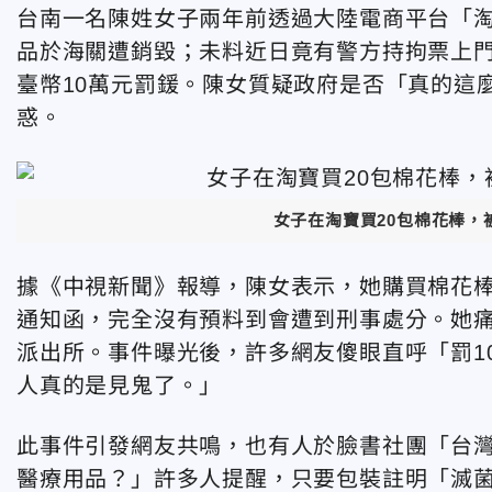
台南一名陳姓女子兩年前透過大陸電商平台「淘
品於海關遭銷毀；未料近日竟有警方持拘票上
臺幣10萬元罰鍰。陳女質疑政府是否「真的這
惑。
女子在淘寶買20包棉花棒，
據《中視新聞》報導，陳女表示，她購買棉花
通知函，完全沒有預料到會遭到刑事處分。她
派出所。事件曝光後，許多網友傻眼直呼「罰1
人真的是見鬼了。」
此事件引發網友共鳴，也有人於臉書社團「台
醫療用品？」許多人提醒，只要包裝註明「滅