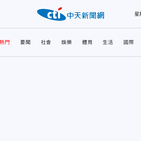
星
熱門
要聞
社會
娛樂
體育
生活
國際