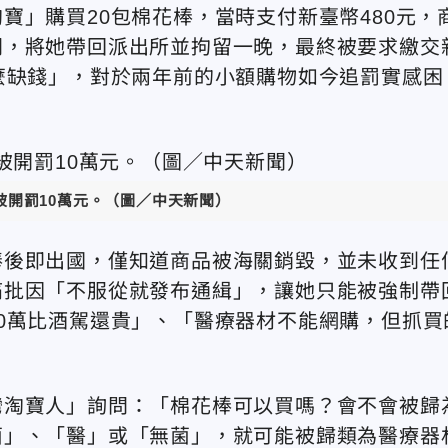
寶」購買20包棉花棒，當時支付新臺幣480元，
門，將她帶回派出所並拘留一晚，最終被要求繳交
麼缺錢」，對於兩年前的小額購物如今追罰實感困
被開罰10萬元
。（圖／中天新聞）
棒後即出國，僅知道商品被海關銷毀，並未收到任
痛批因「不服從就發布通緝」，讓她只能被強制帶
0萬比酒駕還貴」、「醫療器材不能網購，但抓買
灣淘寶人」詢問：「棉花棒可以買嗎？會不會被歸
菌」、「醫」或「無菌」，就可能被歸類為醫療器