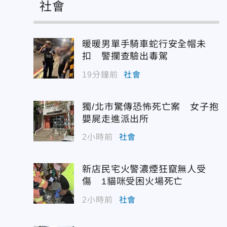
社會
暖暖男單手騎車蛇行安全帽未
扣 警攔查驗出毒駕
19分鐘前
社會
獨/北市驚傳恐怖死亡案 女子抱
嬰屍走進派出所
2小時前
社會
新店民宅火警濃煙狂竄無人受
傷 1貓咪受困火場死亡
2小時前
社會