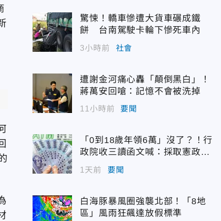
商
驚悚！轎車慘遭大貨車碾成鐵
新
餅 台南駕駛卡輪下慘死車內
3小時前
社會
遭謝金河痛心轟「顛倒黑白」！
蔣萬安回嗆：記憶不會被洗掉
11小時前
要聞
何
「0到18歲年領6萬」沒了？！行
回
政院收三讀函文喊：採取憲政作
的
為
1天前
要聞
為
白海豚暴風圈強襲北部！「8地
區」風雨狂飆達放假標準
材