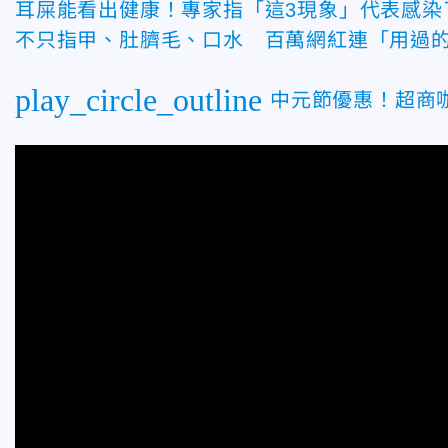
耳屎能看出健康！專家指「這3現象」代表感染
不只指甲、肚臍毛、口水 百萬網紅連「用過
play_circle_outline
中元節優惠！超商咖