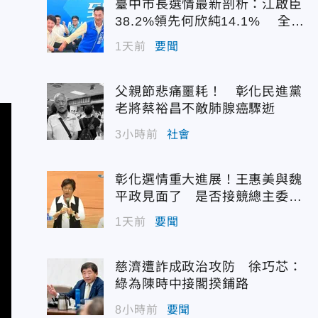
臺中市長選情最新剖析：江啟臣
38.2%領先何欣純14.1% 全世
代支持度全面居首
1天前
要聞
父親節悲痛噩耗！ 彰化民進黨
老將蔡裕昌不敵肺腺癌驟逝
3小時前
社會
彰化選情重大進展！王惠美與魏
平政見面了 是否接競總主委態
度曝光
1天前
要聞
慈濟遭詐成政治攻防 徐巧芯：
綠為陳時中接閣揆鋪路
8小時前
要聞