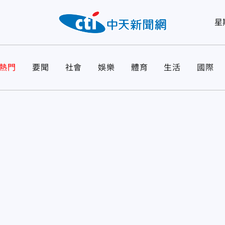
星
熱門
要聞
社會
娛樂
體育
生活
國際