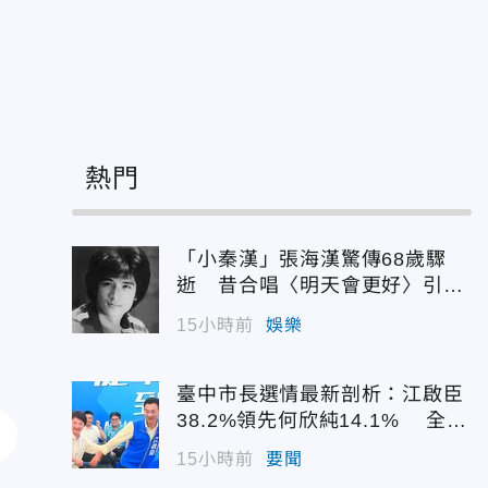
熱門
「小秦漢」張海漢驚傳68歲驟
逝 昔合唱〈明天會更好〉引追
憶
15小時前
娛樂
臺中市長選情最新剖析：江啟臣
38.2%領先何欣純14.1% 全世
代支持度全面居首
15小時前
要聞