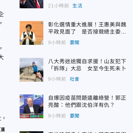
21小時前
生活
企
，
彰化選情重大進展！王惠美與魏
平政見面了 是否接競總主委態
度曝光
9小時前
要聞
，
大
八大秀迷途獨自求援！山友犯下
「拆隊」大忌 女至今生死未卜
9小時前
社會
自爆因疫苗問題遠離綠營！郭正
亮酸：他們跟沈伯洋有仇？
9小時前
要聞
（圖／央視）