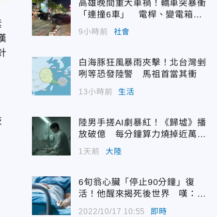
高雄晚間重大車禍！轎車突暴衝
「連撞6車」 電桿、變電箱全
素
遭殃
9小時前
社會
漢
針
白海豚狂風暴雨夾擊！北台灣剉
咧等恐發陸警 馬祖首當其衝
13小時前
生活
技
陸男手搓AI劇暴紅！《歸墟》播
放破億 每分鐘算力燒掉近萬台
幣
1天前
大陸
6旬翁心臟「停止90分鐘」復
活！他醒來揭死後世界 嘆：很
恐怖…
2022/10/17 10:55
即時