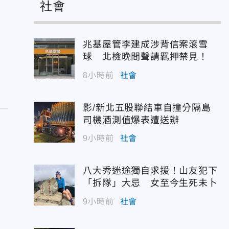
社會
兆基屋管李建成涉背信案滾雪
球 北檢晚間聲請羈押禁見！
8小時前
社會
影/新北五股聯結車自撞分隔島
司機酒測值爆表遭送辦
9小時前
社會
八大秀迷途獨自求援！山友犯下
「拆隊」大忌 女至今生死未卜
9小時前
社會