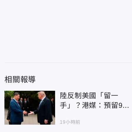
相關報導
陸反制美國「留一
手」？港媒：預留9月
華府「習川會」對話
19小時前
空間