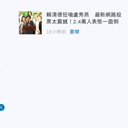
賴清德狂嗆盧秀燕 最新網路投
票太震撼！2.4萬人表態一面倒
18小時前
要聞