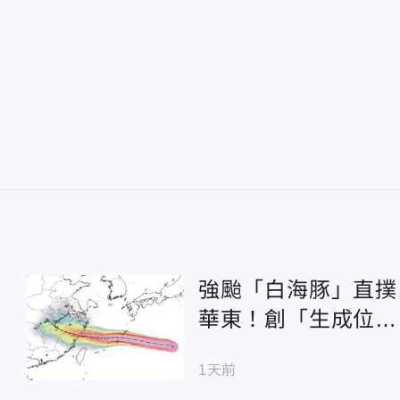
強颱「白海豚」直撲
華東！創「生成位置
最東」紀錄 恐掀暴
1天前
雨災情