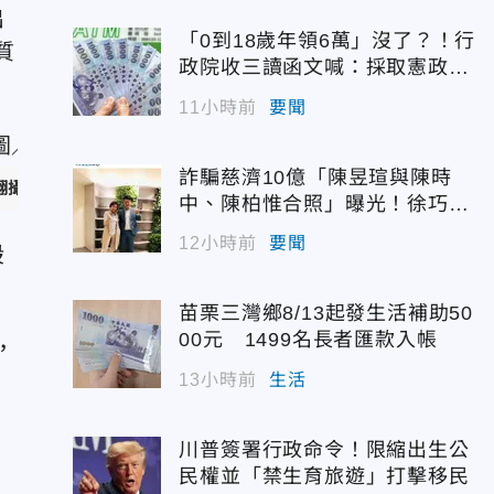
出
「0到18歲年領6萬」沒了？！行
質
政院收三讀函文喊：採取憲政作
為
11小時前
要聞
詐騙慈濟10億「陳昱瑄與陳時
翻攝漢翔航空工業官網）
中、陳柏惟合照」曝光！徐巧芯
震撼出手
12小時前
要聞
股
苗栗三灣鄉8/13起發生活補助50
00元 1499名長者匯款入帳
，
」
13小時前
生活
川普簽署行政命令！限縮出生公
民權並「禁生育旅遊」打擊移民