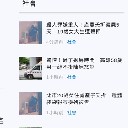
社會
殺人罪嫌重大！產嬰夭折藏屍5
天 19歲女大生遭聲押
4分鐘前
社會
驚悚！過了退房時間 高雄58歲
男一絲不掛陳屍旅館
1小時前
社會
北市20歲女住處產子夭折 遺體
裝袋報案檢列被告
1小時前
社會
宅