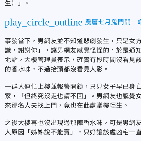
生）」。
play_circle_outline
農曆七月鬼門開 
事發當下，男網友並不知道悲劇發生，只是女方
識，謝謝你」，讓男網友感覺怪怪的，於是通
地點，大樓管理員表示，確實有段時間沒看見
的香水味，不過抬頭都沒看見人影。
一群人連忙上樓並報警開鎖，只見女子早已身
家，「但終究沒走也請不回」。男網友也感覺
來那名人夫找上門，竟也在此處墜樓輕生。
之後大樓再也沒出現過那陣香水味，可是男網
人原因「姊姊說不能賣」，只好讓該處凶宅一