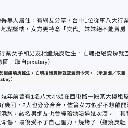
得無人居住，有網友分享，台中1位從事八大行
一地點墜樓，女方更特意「交代」妹妹絕不能賣房
男友相繼燒炭輕生，亡魂拒絕賣房就空置到今天。（示意圖／取自
xabay）
，幾年前曾有1名八大小姐在西屯路一段某大樓租
好幾回，2人也分分合合，儘管女方似乎不想離開
酒澆愁，該名男網友也曾經陪她喝過幾次酒，「其
致命傷，最後受不了自己壓力，燒烤了（指燒炭輕