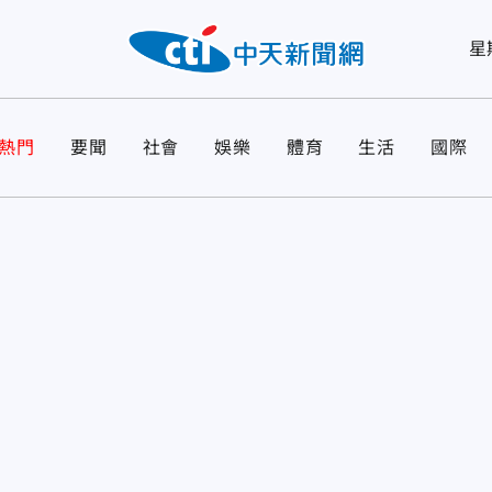
星
熱門
要聞
社會
娛樂
體育
生活
國際