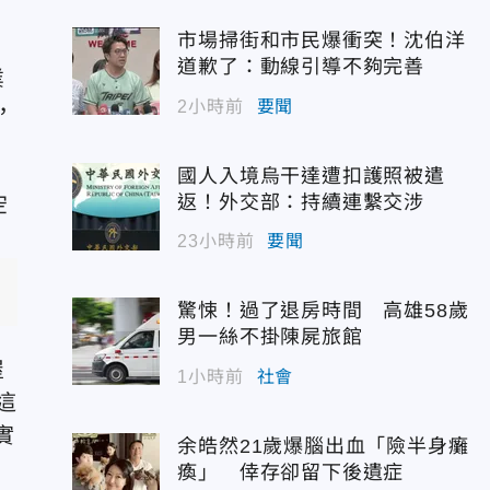
市場掃街和市民爆衝突！沈伯洋
道歉了：動線引導不夠完善
業
2小時前
要聞
，
國人入境烏干達遭扣護照被遣
返！外交部：持續連繫交涉
23小時前
要聞
驚悚！過了退房時間 高雄58歲
男一絲不掛陳屍旅館
屋
1小時前
社會
這
實
余皓然21歲爆腦出血「險半身癱
瘓」 倖存卻留下後遺症