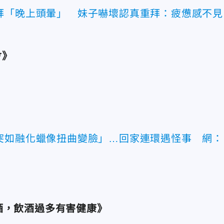
拜「晚上頭暈」 妹子嚇壞認真重拜：疲憊感不見
會》
突如融化蠟像扭曲變臉」…回家連環遇怪事 網：
酒，飲酒過多有害健康》