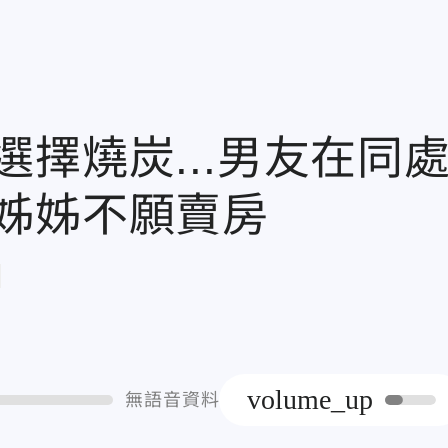
擇燒炭...男友在同
姊姊不願賣房
章
volume_up
無語音資料