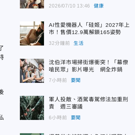
2026/07/10 13:46
健康
AI性愛機器人「硅姬」2027年上
市！售價12.9萬解鎖165姿勢
32分鐘前
生活
了
特
沈伯洋市場掃街爆衝突！「幕僚
嗆民眾」影片曝光 網全炸鍋
7小時前
要聞
後
軍人投敵、酒駕毒駕修法加重刑
責 週三審議
私
6小時前
要聞