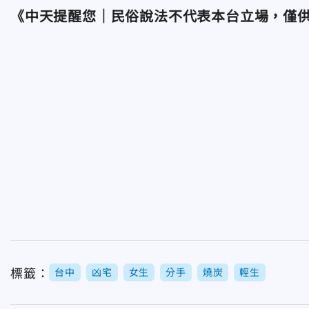
《中天提醒您｜民俗說法不代表本台立場，僅
標籤：
台中
凶宅
女生
分手
燒炭
輕生