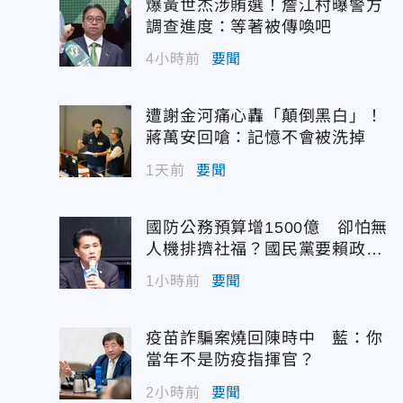
爆黃世杰涉賄選！詹江村曝警方
調查進度：等著被傳喚吧
4小時前
要聞
遭謝金河痛心轟「顛倒黑白」！
蔣萬安回嗆：記憶不會被洗掉
1天前
要聞
國防公務預算增1500億 卻怕無
人機排擠社福？國民黨要賴政府
說實話
1小時前
要聞
疫苗詐騙案燒回陳時中 藍：你
當年不是防疫指揮官？
2小時前
要聞