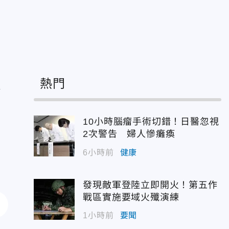
處
熱門
10小時腦瘤手術切錯！日醫忽視
2次警告 婦人慘癱瘓
6小時前
健康
發現敵軍登陸立即開火！第五作
戰區實施要域火殲演練
1小時前
要聞