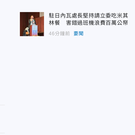
駐日內瓦處長堅持請立委吃米其
林餐 害錯過班機浪費百萬公帑
46分鐘前
要聞