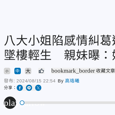
八大小姐陷感情糾葛選
墜樓輕生 親妹曝：
bookmark_border
大
收藏文
中
小
發布:
2024/08/15 22:54
By
高珞曦
分享：
play_arrow