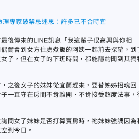
命理專家破禁忌迷思：許多已不合時宜
最後傳來的LINE訊息「我這輩子很高興與你相
知偶爾會到女方住處煮飯的阿姨一起前去探望。到
該女子，但在女子的下班時間，都能隱約聞到其獨
亡，之後女子的妹妹從宜蘭趕來，要替姊姊招魂回
女子一直守在房間不肯離開、不肯接受超度法事，
友詢問女子妹妹是否打算賣房時，祂妹妹強調因為
直空到今日。