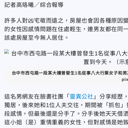
記者高珞曦／綜合報導
許多人對凶宅敬而遠之，房屋也會因各種原因變
的女性因感情問題在住處輕生，連男友都在同
該處房屋至今無人居住。
台中市西屯路一段某大樓曾發生1名從事八大行業女子和
pi
這名男網友在臉書社團「
靈異公社
」分享經歷
獨居，後來她和1位人夫交往，期間被「抓包」
段感情，但最後還是分手了。分手後她天天借
這小姐（是）重情重義的女性，但對感情是她