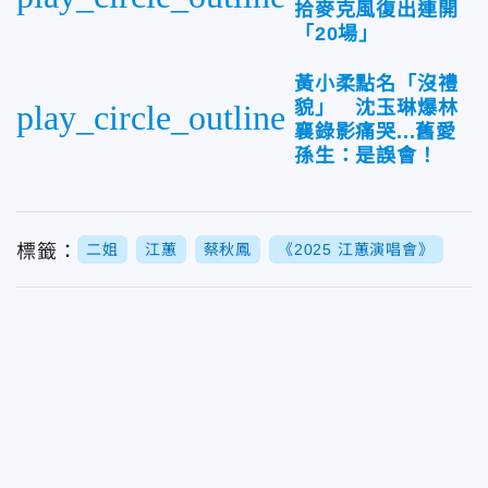
拾麥克風復出連開
「20場」
黃小柔點名「沒禮
貌」 沈玉琳爆林
play_circle_outline
襄錄影痛哭...舊愛
孫生：是誤會！
標籤：
二姐
江蕙
蔡秋鳳
《2025 江蕙演唱會》