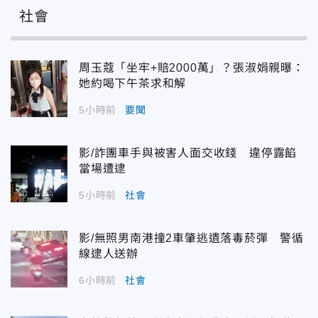
社會
周玉蔻「坐牢+賠2000萬」？張淑娟親曝：
她約喝下午茶求和解
5小時前
要聞
影/詐團車手與被害人面交收錢 違停露餡
當場遭逮
5小時前
社會
影/無照男南港撞2車肇逃遺落毒菸彈 警循
線逮人送辦
6小時前
社會