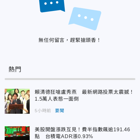
無任何留言，趕緊搶頭香！
熱門
賴清德狂嗆盧秀燕 最新網路投票太震撼！
1.5萬人表態一面倒
5小時前
要聞
美股開盤漲跌互見！費半指數飆逾191.46
點 台積電ADR漲0.93%