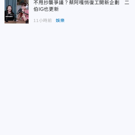
不甩抄襲爭議？蔡阿嘎悄復工開新企劃 二
伯IG也更新
11小時前
娛樂