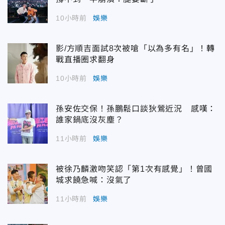
10小時前
娛樂
影/方順吉面試8次被嗆「以為多有名」！轉
戰直播圈求翻身
10小時前
娛樂
孫安佐交保！孫鵬鬆口談狄鶯近況 感嘆：
誰家鍋底沒灰塵？
11小時前
娛樂
被徐乃麟激吻笑認「第1次有感覺」！曾國
城求饒急喊：沒氣了
11小時前
娛樂