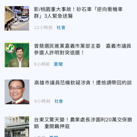
影/桃園重大事故！砂石車「逆向衝機車
群」3人緊急送醫
12小時前
社會
曾競選民進黨嘉義市黨部主委 嘉義市議員
參選人許明對突退選！
8小時前
要聞
高雄市議員范織欽疑涉貪！遭檢調帶回約談
9小時前
社會
台東又驚天變！農業處長涉圖利20萬交保撤
銷 重開羈押庭