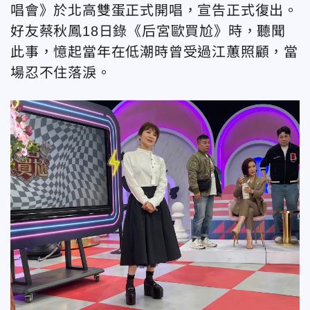
唱會》於北高雙蛋正式開唱，宣告正式復出。
好友蔡秋鳳18日錄《后宮歐買尬》時，聽聞
此事，憶起當年在低潮時曾受過江蕙照顧，當
場忍不住落淚。