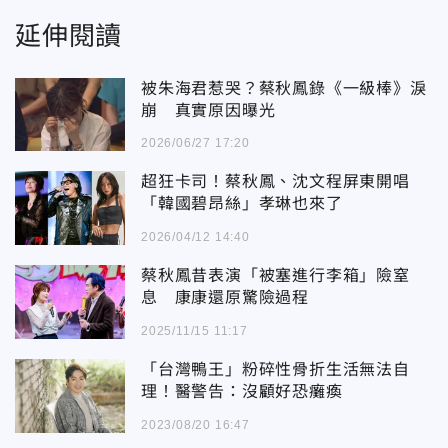
延伸閱讀
被朱海君惹哭？蔡秋鳳錄《一級棒》淚
崩 真實原因曝光
2026/06/27 17:20
超狂卡司！蔡秋鳳、沈文程屏東開唱
「韓國碧昂絲」孝琳也來了
2026/04/12 14:40
蔡秋鳳昔表演「被塞進行李箱」險窒
息 康康還原驚險過程
2025/11/15 11:17
「台灣鴨王」粉碎性骨折生活無法自
理！醫警告：沒顧好恐癱瘓
2023/08/20 16:47