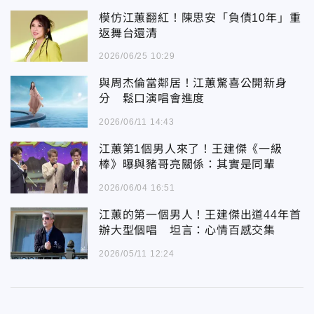
模仿江蕙翻紅！陳思安「負債10年」重
返舞台還清
2026/06/25 10:29
與周杰倫當鄰居！江蕙驚喜公開新身
分 鬆口演唱會進度
2026/06/11 14:43
江蕙第1個男人來了！王建傑《一級
棒》曝與豬哥亮關係：其實是同輩
2026/06/04 16:51
江蕙的第一個男人！王建傑出道44年首
辦大型個唱 坦言：心情百感交集
2026/05/11 12:24