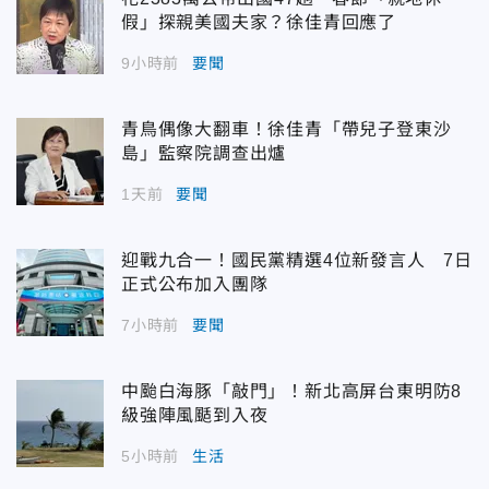
假」探親美國夫家？徐佳青回應了
9小時前
要聞
青鳥偶像大翻車！徐佳青「帶兒子登東沙
島」監察院調查出爐
1天前
要聞
迎戰九合一！國民黨精選4位新發言人 7日
正式公布加入團隊
7小時前
要聞
中颱白海豚「敲門」！新北高屏台東明防8
級強陣風颳到入夜
5小時前
生活