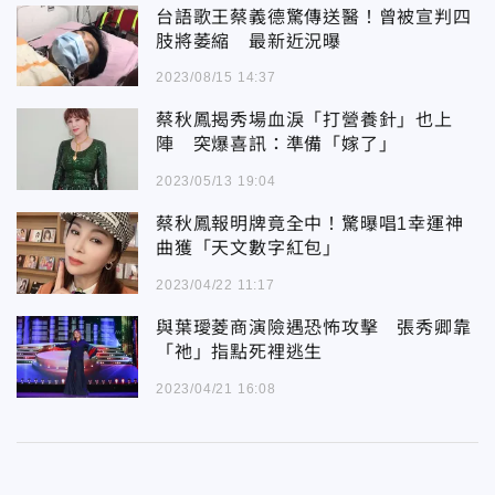
台語歌王蔡義德驚傳送醫！曾被宣判四
肢將萎縮 最新近況曝
2023/08/15 14:37
蔡秋鳳揭秀場血淚「打營養針」也上
陣 突爆喜訊：準備「嫁了」
2023/05/13 19:04
蔡秋鳳報明牌竟全中！驚曝唱1幸運神
曲獲「天文數字紅包」
2023/04/22 11:17
與葉璦菱商演險遇恐怖攻擊 張秀卿靠
「祂」指點死裡逃生
2023/04/21 16:08