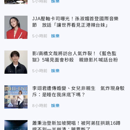
5小時前
娛樂
JJA壓軸卡司曝光！孫淑媚首登國際音樂
節 放話「讓世界看見正港辣台妹」
5小時前
娛樂
影/高橋文哉將訪台人氣炸裂！《藍色監
獄》5場見面會秒殺 親錄影片喊話台粉
5小時前
娛樂
李翊君遭傳婚變、女兒非親生 氣炸現身駁
斥：是睡在我床底下嗎？
8小時前
娛樂
蕭秉治登新加坡開唱！被阿弟狂拱跳16蹲
撐不到一半崩潰：腿要斷了