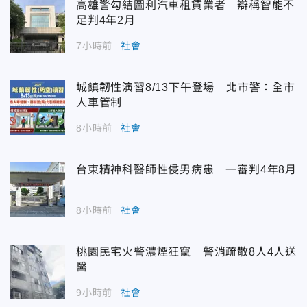
高雄警勾結圖利汽車租賃業者 辯稱智能不
足判4年2月
7小時前
社會
城鎮韌性演習8/13下午登場 北市警：全市
人車管制
8小時前
社會
台東精神科醫師性侵男病患 一審判4年8月
8小時前
社會
桃園民宅火警濃煙狂竄 警消疏散8人4人送
醫
9小時前
社會