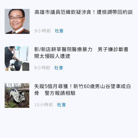
高雄市議員范織欽疑涉貪！遭檢調帶回約談
9小時前
社會
影/新店耕莘醫院醫療暴力 男子嫌診斷書
開太慢毆人遭逮
9小時前
社會
失蹤5個月尋獲！新竹60歲男山谷墜車成白
骨 警方報請相驗
10小時前
社會