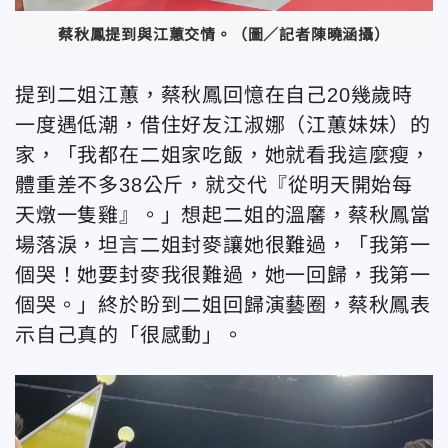
蔡秋鳳提到與江蕙交情。（圖／記者陳曉涵攝）
提到二姐江蕙，蔡秋鳳回憶在自己20幾歲時
一度遇低潮，借住好友江淑娜（江蕙妹妹）的
家，「我都在二姐家吃飯，她就看我這麼瘦，
體重差不多38公斤，就交代『從明天開始每
天燉一隻雞』。」想起二姐的溫黁，蔡秋鳳當
場落淚，坦言二姐封麥讓她很難過，「我第一
個哭！她要封麥我很難過，她一回歸，我第一
個哭。」終於盼到二姐回歸演藝圈，蔡秋鳳表
示自己真的「很感動」。