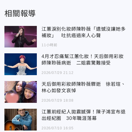
相關報導
江蕙淚別化妝師陳聆薇「遺憾沒讓她多
補妝」 吐抗癌過來人心聲
11小時前
4月才忍痛幫江蕙化妝！天后御用彩妝
師陳聆薇病逝 二姐震驚難接受
2026/07/29 21:12
天后御用彩妝師陳聆薇驟逝 徐若瑄、
林心如發文哀悼
2026/07/29 18:08
江蕙前經紀人拋震撼彈！陳子鴻宣布退
出經紀圈 30年職涯落幕
2026/07/10 16:05