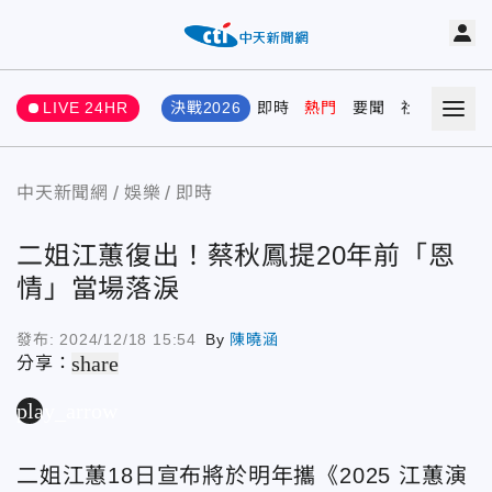
LIVE 24HR
決戰2026
即時
熱門
要聞
社會
娛樂
中天新聞網
娛樂
即時
二姐江蕙復出！蔡秋鳳提20年前「恩
情」當場落淚
發布:
2024/12/18 15:54
By
陳曉涵
share
分享：
play_arrow
二姐江蕙18日宣布將於明年攜《2025 江蕙演