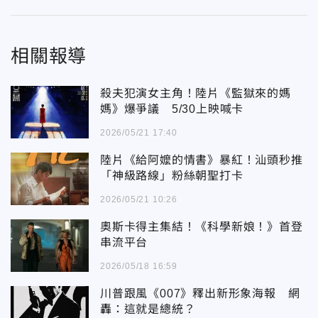
相關報導
殺夫犯演女主角！陸片《監獄來的媽
媽》爆爭議 5/30上映喊卡
2026/05/21 17:40
陸片《給阿嬤的情書》暴紅！汕頭秒推
「神級路線」粉絲朝聖打卡
2026/05/21 10:26
奧斯卡得主集結！《科學新娘！》首登
串流平台
2026/05/18 16:59
川普跟風《007》釋出新形象海報 網
轟：這就是總統？