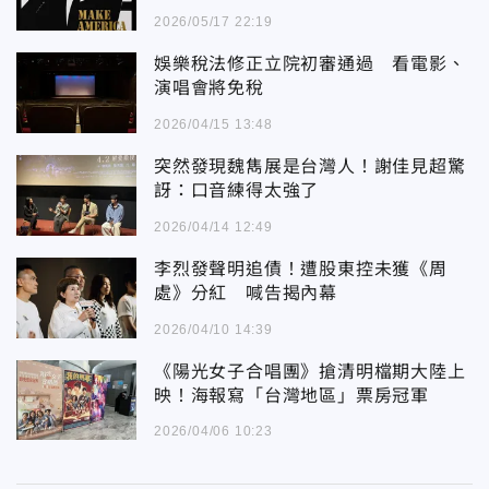
2026/05/17 22:19
娛樂稅法修正立院初審通過 看電影、
演唱會將免稅
2026/04/15 13:48
突然發現魏雋展是台灣人！謝佳見超驚
訝：口音練得太強了
2026/04/14 12:49
李烈發聲明追債！遭股東控未獲《周
處》分紅 喊告揭內幕
2026/04/10 14:39
《陽光女子合唱團》搶清明檔期大陸上
映！海報寫「台灣地區」票房冠軍
2026/04/06 10:23