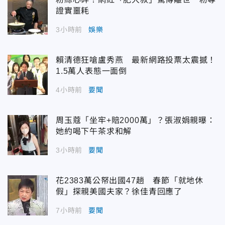
證實噩耗
3小時前
娛樂
賴清德狂嗆盧秀燕 最新網路投票太震撼！
1.5萬人表態一面倒
4小時前
要聞
周玉蔻「坐牢+賠2000萬」？張淑娟親曝：
她約喝下午茶求和解
3小時前
要聞
花2383萬公帑出國47趟 春節「就地休
假」探親美國夫家？徐佳青回應了
7小時前
要聞