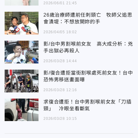
2026/06/01 21:45
26歲治療師遭前任刺頸亡 牧師父追思
會潰堤：不想放開妳的手
2026/04/05 18:02
影/台中男割喉前女友 高大成分析：兇
手出獄必再殺人
2026/03/28 14:44
影/復合遭拒當街割喉處死前女友！台中
恐怖男移送畫面曝
2026/03/28 12:16
求復合遭拒！台中男割喉前女友「刀插
頸」 冷眼坐看斷氣
2026/03/28 10:15