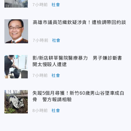
7小時前
社會
高雄市議員范織欽疑涉貪！遭檢調帶回約談
7小時前
社會
影/新店耕莘醫院醫療暴力 男子嫌診斷書
開太慢毆人遭逮
7小時前
社會
失蹤5個月尋獲！新竹60歲男山谷墜車成白
骨 警方報請相驗
8小時前
社會