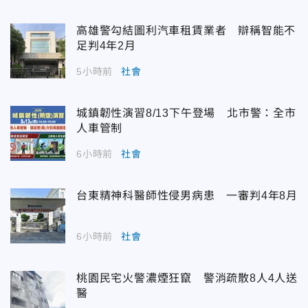
高雄警勾結圖利汽車租賃業者 辯稱智能不
足判4年2月
5小時前
社會
城鎮韌性演習8/13下午登場 北市警：全市
人車管制
6小時前
社會
台東精神科醫師性侵男病患 一審判4年8月
6小時前
社會
桃園民宅火警濃煙狂竄 警消疏散8人4人送
醫