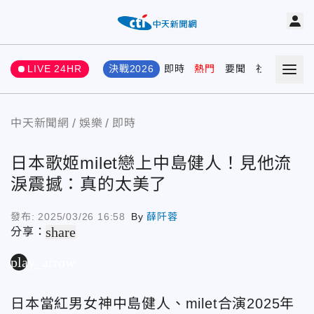
LIVE 24HR
決戰2026
即時
熱門
要聞
社會
娛樂
中天新聞網
娛樂
即時
日本歌姬milet戀上中島健人！見他流
淚震撼：真的太美了
發布:
2025/03/26 16:58
By
薛阡蓉
share
分享：
play_arrow
日本當紅男女神中島健人、milet合演2025年