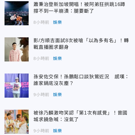
蕭秉治登新加坡開唱！被阿弟狂拱跳16蹲
撐不到一半崩潰：腿要斷了
8小時前
娛樂
影/方順吉面試8次被嗆「以為多有名」！轉
戰直播圈求翻身
8小時前
娛樂
孫安佐交保！孫鵬鬆口談狄鶯近況 感嘆：
誰家鍋底沒灰塵？
9小時前
娛樂
被徐乃麟激吻笑認「第1次有感覺」！曾國
城求饒急喊：沒氣了
9小時前
娛樂