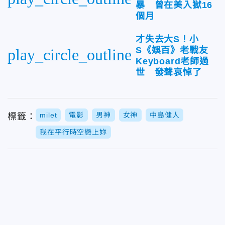
暴 曾在美入獄16
個月
才失去大S！小
S《娛百》老戰友
play_circle_outline
Keyboard老師過
世 發聲哀悼了
milet
電影
男神
女神
中島健人
標籤：
我在平行時空戀上妳