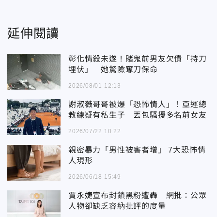
延伸閱讀
彰化情殺未遂！賭鬼前男友欠債「持刀
埋伏」 她驚險奪刀保命
2026/08/01 12:13
謝淑薇哥哥被爆「恐怖情人」！亞運總
教練疑有私生子 丟包騷擾多名前女友
2026/07/22 10:22
親密暴力「男性被害者增」 7大恐怖情
人現形
2026/06/18 15:49
賈永婕宣布封鎖黑粉遭轟 網批：公眾
人物卻缺乏容納批評的度量