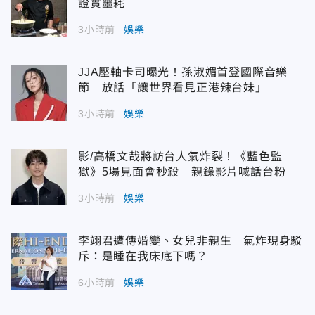
證實噩耗
3小時前
娛樂
JJA壓軸卡司曝光！孫淑媚首登國際音樂
節 放話「讓世界看見正港辣台妹」
3小時前
娛樂
影/高橋文哉將訪台人氣炸裂！《藍色監
獄》5場見面會秒殺 親錄影片喊話台粉
3小時前
娛樂
李翊君遭傳婚變、女兒非親生 氣炸現身駁
斥：是睡在我床底下嗎？
6小時前
娛樂