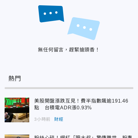
無任何留言，趕緊搶頭香！
熱門
美股開盤漲跌互見！費半指數飆逾191.46
點 台積電ADR漲0.93%
3小時前
財經
粉絲心碎！網紅「肥大叔」驚傳離世 粉專