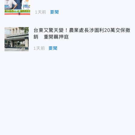
1天前
要聞
台東又驚天變！農業處長涉圖利20萬交保撤
銷 重開羈押庭
1天前
要聞