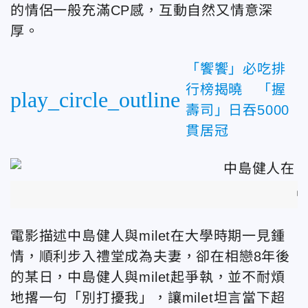
的情侶一般充滿CP感，互動自然又情意深
厚。
「饗饗」必吃排
行榜揭曉 「握
play_circle_outline
壽司」日吞5000
貫居冠
中
電影描述中島健人與milet在大學時期一見鍾
情，順利步入禮堂成為夫妻，卻在相戀8年後
的某日，中島健人與milet起爭執，並不耐煩
地撂一句「別打擾我」，讓milet坦言當下超