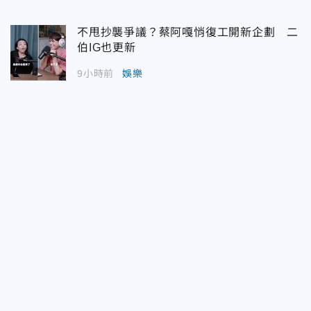
不甩抄襲爭議？蔡阿嘎悄復工開新企劃 二
伯IG也更新
9小時前
娛樂