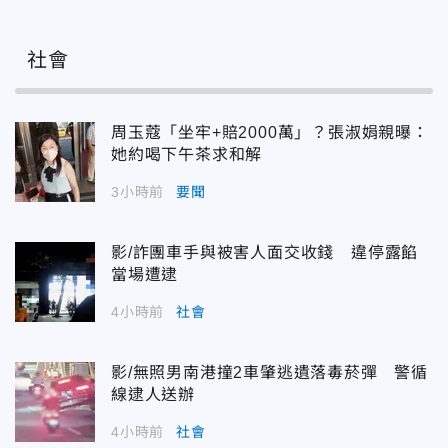
社會
周玉蔻「坐牢+賠2000萬」？張淑娟親曝：
她約喝下午茶求和解
3小時前
要聞
影/詐團車手與被害人面交收錢 違停露餡
當場遭逮
4小時前
社會
影/無照男南港撞2車肇逃遺落毒菸彈 警循
線逮人送辦
4小時前
社會