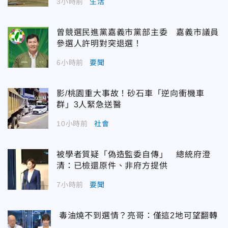
3小時前
生活
曾競選民進黨嘉義市黨部主委 嘉義市議員
參選人許明對突退選！
6小時前
要聞
影/桃園重大事故！砂石車「逆向衝機車
群」3人緊急送醫
10小時前
社會
被學者質疑「偽造監委自傳」 總統府澄
清：已檢還原件、非府方提供
7小時前
要聞
毒油燒不到選情？亮哥：僅這2地可望翻轉