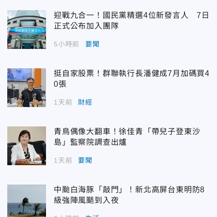
迎戰九合一！國民黨精選4位新發言人 7日
正式公布加入團隊
5小時前
要聞
挺自家股票！群聯執行長潘健成7月加碼買4
0張
1天前
財經
青鳥偶像大翻車！徐佳青「帶兒子登東沙
島」監察院調查出爐
1天前
要聞
中颱白海豚「敲門」！新北高屏台東明防8
級強陣風颳到入夜