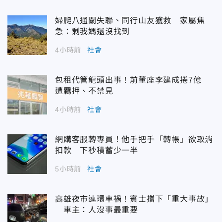
婦爬八通關失聯、同行山友獲救 家屬焦
急：剩我媽還沒找到
4小時前
社會
包租代管龍頭出事！前董座李建成捲7億
遭羈押、不禁見
4小時前
社會
網購客服轉專員！他手把手「轉帳」欲取消
扣款 下秒積蓄少一半
5小時前
社會
高雄夜市連環車禍！賓士擋下「重大事故」
車主：人沒事最重要