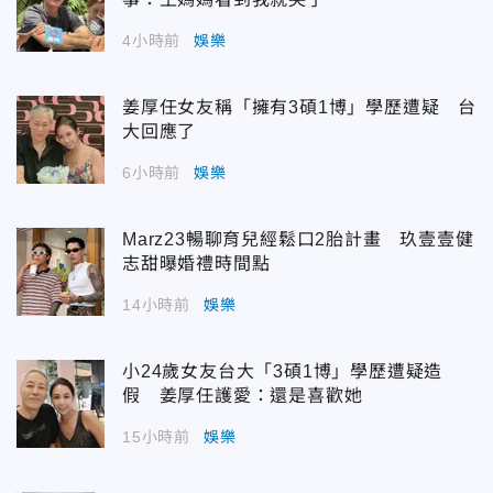
4小時前
娛樂
姜厚任女友稱「擁有3碩1博」學歷遭疑 台
大回應了
6小時前
娛樂
Marz23暢聊育兒經鬆口2胎計畫 玖壹壹健
志甜曝婚禮時間點
14小時前
娛樂
小24歲女友台大「3碩1博」學歷遭疑造
假 姜厚任護愛：還是喜歡她
15小時前
娛樂