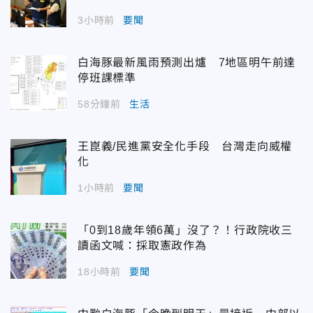
3小時前
要聞
白海豚最新風雨預測出爐 7地區明午前達
停班課標準
58分鐘前
生活
王崑義/民進黨安全化手段 台灣走向威權
化
1小時前
要聞
「0到18歲年領6萬」沒了？！行政院收三
讀函文喊：採取憲政作為
18小時前
要聞