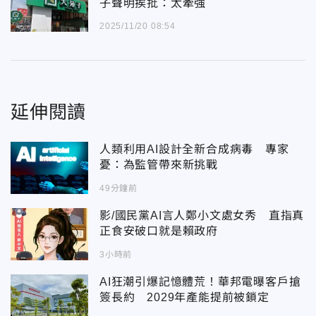
子聲明挨批：太牽強
2025/11/20 08:54
延伸閱讀
人類利用AI設計全新合成病毒 專家
憂：為監管帶來新挑戰
49分鐘前
影/國民黨AI言人鄭小文處女秀 直指真
正食安破口就是賴政府
3小時前
AI狂潮引爆記憶體荒！華邦電曝客戶搶
簽長約 2029年產能提前被鎖定