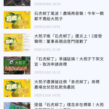
2026/03/08 16:34
石虎柳丁風波！農場再發聲：今年一顆
都不賣給大苑子
2025/11/22 14:51
大苑子推「石虎柳丁」遭炎上！2度發
聲明：董事長親自登門道歉了
2025/11/21 21:33
「石虎柳丁」爭議延燒！大苑子下架文
宣、取消申請商標
2025/11/20 15:15
大苑子遭爆搶註冊「食虎柳丁」商標
農場女兒怒批欺負農民
2025/11/20 14:55
提倡「石虎柳丁」理念非在標章！大苑