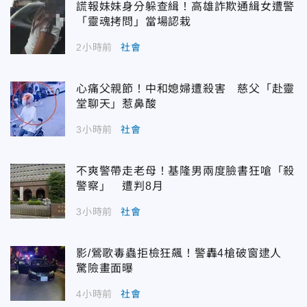
謊報妹妹身分躲查緝！高雄詐欺通緝女遭警
「靈魂拷問」當場認栽
2小時前
社會
心痛父親節！中和媳婦遭殺害 慈父「赴靈
堂聊天」惹鼻酸
3小時前
社會
不爽警帶走老母！基隆男兩度臉書狂嗆「殺
警察」 遭判8月
3小時前
社會
影/鶯歌毒蟲拒檢狂飆！警轟4槍破窗逮人
驚險畫面曝
4小時前
社會