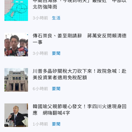
中颱白海豚「今晚到明天」最接近 中部以
北防強降雨
3小時前
生活
傳石崇良、姜至剛請辭 蔣萬安反問賴清德
一事
3小時前
要聞
川普多晶矽關稅大刀砍下來！政院急喊：赴
美投資業者適用免稅配額
6小時前
要聞
韓國瑜父親節暖心發文！李四川火速現身回
應 網嗨翻喊4字
1小時前
要聞