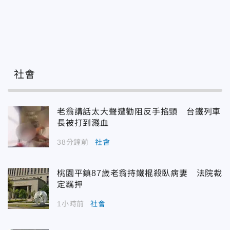
社會
老翁講話太大聲遭勸阻反手掐頸 台鐵列車
長被打到濺血
38分鐘前
社會
桃園平鎮87歲老翁持鐵棍殺臥病妻 法院裁
定羈押
1小時前
社會