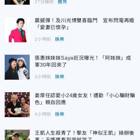
27分鐘前
體育
震撼彈！及川光博雙喜臨門 宣布閃電再婚
「愛妻已懷孕」
2小時前
娛樂
張惠妹妹妹Saya近況曝光！「阿妹妹」成
軍30年回來了
3小時前
娛樂
姜厚任認愛小24歲女友！遭勸「小心騙財騙
色」親自回應
4小時前
娛樂
王凱人生殺青了！摯友「神似王凱」操辦後
事：王媽媽看到我就哭了