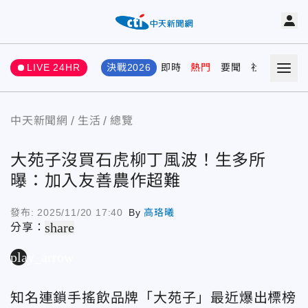
LIVE 24HR
決戰2026
即時
熱門
要聞
社會
娛樂
中天新聞網
生活
總覽
大苑子沒買石虎柳丁風波！生多所
曝：加入友善農作超難
發布:
2025/11/20 17:40
By
高珞曦
share
分享：
play_arrow
知名連鎖手搖飲品牌「大苑子」最近爆出標榜