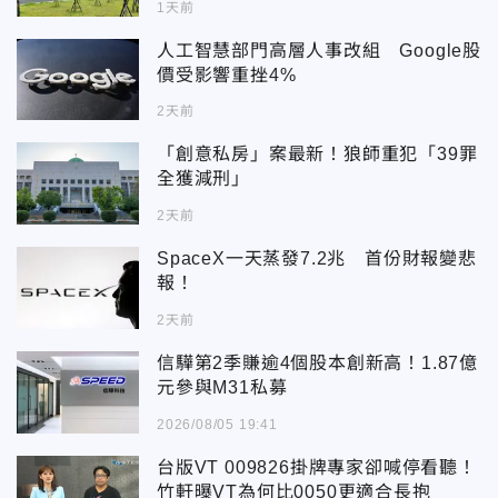
1天前
人工智慧部門高層人事改組 Google股
價受影響重挫4%
2天前
「創意私房」案最新！狼師重犯「39罪
全獲減刑」
2天前
SpaceX一天蒸發7.2兆 首份財報變悲
報！
2天前
信驊第2季賺逾4個股本創新高！1.87億
元參與M31私募
2026/08/05 19:41
台版VT 009826掛牌專家卻喊停看聽！
竹軒曝VT為何比0050更適合長抱