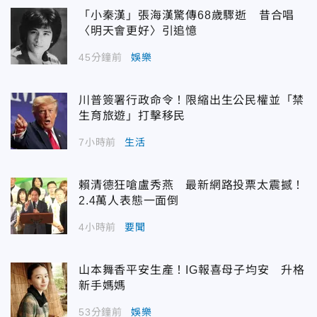
「小秦漢」張海漢驚傳68歲驟逝 昔合唱
〈明天會更好〉引追憶
45分鐘前
娛樂
川普簽署行政命令！限縮出生公民權並「禁
生育旅遊」打擊移民
7小時前
生活
賴清德狂嗆盧秀燕 最新網路投票太震撼！
2.4萬人表態一面倒
4小時前
要聞
山本舞香平安生產！IG報喜母子均安 升格
新手媽媽
53分鐘前
娛樂