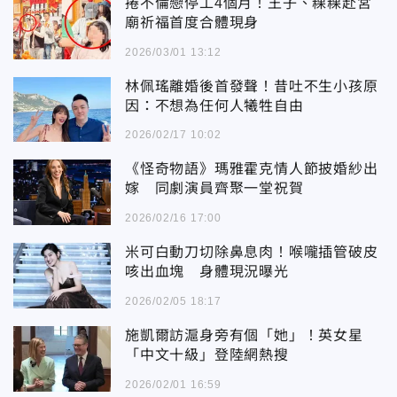
捲不倫戀停工4個月！王子、粿粿赴宮
廟祈福首度合體現身
2026/03/01 13:12
林佩瑤離婚後首發聲！昔吐不生小孩原
因：不想為任何人犧牲自由
2026/02/17 10:02
《怪奇物語》瑪雅霍克情人節披婚紗出
嫁 同劇演員齊聚一堂祝賀
2026/02/16 17:00
米可白動刀切除鼻息肉！喉嚨插管破皮
咳出血塊 身體現況曝光
2026/02/05 18:17
施凱爾訪滬身旁有個「她」！英女星
「中文十級」登陸網熱搜
2026/02/01 16:59