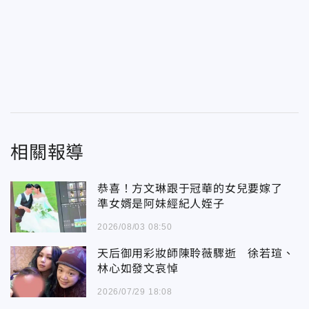
相關報導
恭喜！方文琳跟于冠華的女兒要嫁了
準女婿是阿妹經紀人姪子
2026/08/03 08:50
天后御用彩妝師陳聆薇驟逝 徐若瑄、
林心如發文哀悼
2026/07/29 18:08