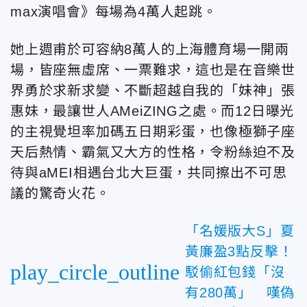
max演唱會》每場為4萬人起跳。
她上週甫於可容納8萬人的上海體育場一開兩
場，皆座無虛席、一票難求，這也是在音樂世
界勇於求新求變、不斷超越自我的「妹神」張
惠妹，最讓世人AMeiZING之處。而12日曝光
的主視覺坦率加碼五日期彩蛋，也像極獅子座
天后熱情、霸氣又大方的性格，令粉絲迫不及
待與aMEI相遇台北大巨蛋，共同擦出不可思
議的驚奇火花。
「名媛版大S」夏
黃廉盈3點反擊！
play_circle_outline
駁偷紅包錢「沒
有280萬」 嘆偽