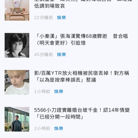
低調到場致哀
22分鐘前
娛樂
「小秦漢」張海漢驚傳68歲驟逝 昔合唱
〈明天會更好〉引追憶
45分鐘前
娛樂
影/百萬YTR放火相機被民宿丟掉！對方稱
「以為是按摩棒誤丟」惹議
1小時前
娛樂
5566小刀證實離婚台玻千金！認14年情變
「已經分開一段時間」
2小時前
娛樂