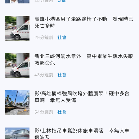
25分鐘前
要聞
高雄小港區男子坐路邊椅子不動 發現時已
死亡多時
29分鐘前
社會
新北三峽河溺水意外 高中畢業生跳水失蹤
救起命危
43分鐘前
社會
影/高雄楠梓強風吹垮外牆鷹架！砸中多台
車輛 幸無人受傷
54分鐘前
社會
影/士林拖吊車鬆脫休旅車滑落 幸無人車
遭波及