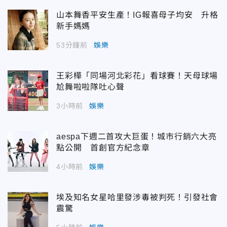
山本舞香平安生產！IG報喜母子均安 升格
新手媽媽
53分鐘前
娛樂
王彩樺「同場河北彩花」看球賽！天母球場
尬舞啦啦隊吐心聲
3小時前
娛樂
aespa下週二首攻大巨蛋！城市行銷六大亮
點公開 首創官方紀念章
4小時前
娛樂
埃及知名女星哈里發涉毒被判死！引發社會
震驚