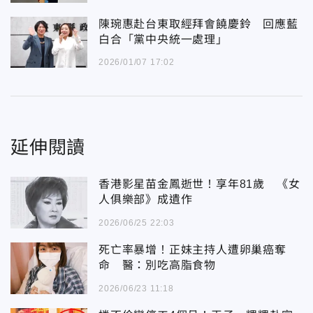
陳琬惠赴台東取經拜會饒慶鈴 回應藍
白合「黨中央統一處理」
2026/01/07 17:02
延伸閱讀
香港影星苗金鳳逝世！享年81歲 《女
人俱樂部》成遺作
2026/06/25 22:03
死亡率暴增！正妹主持人遭卵巢癌奪
命 醫：別吃高脂食物
2026/06/23 11:18