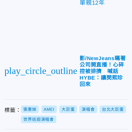
單親12年
影/NewJeans瞞著
公司開直播！心碎
play_circle_outline
控被排擠 喊話
HYBE：讓閔熙珍
回來
張惠妹
AMEI
大巨蛋
演唱會
台北大巨蛋
標籤：
世界巡迴演唱會