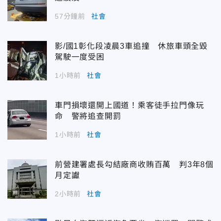
57分鐘前
社會
影/國1彰化段凌晨3車追撞 休旅車頭全毀
駕駛一度受困
1小時前
社會
車門損壞還開上國道！乘客徒手拉門像玩
命 警將追查開罰
1小時前
社會
前營建署處長勾結廠商收賄百萬 判3年8個
月定讞
2小時前
社會