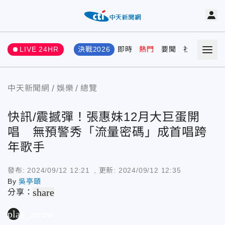
LIVE 24HR
決戰2026
即時
熱門
要聞
社會
娛樂
中天新聞網
娛樂
總覽
快訊/震撼彈！張惠妹12月大巨蛋開
唱 無預警秀「流量密碼」成首唱跨
年歌手
發布:
2024/09/12 12:21
, 更新:
2024/09/12 12:35
By
吳亭頤
share
分享：
play_arrow