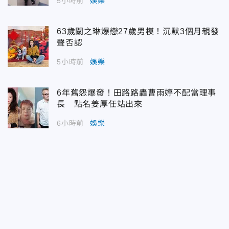
5小時前
娛樂
63歲關之琳爆戀27歲男模！沉默3個月親發
聲否認
5小時前
娛樂
6年舊怨爆發！田路路轟曹雨婷不配當理事
長 點名姜厚任站出來
6小時前
娛樂