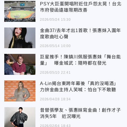
PSY大巨蛋開唱附近住戶怨太晃！台北
市府發函遠雄限期改善
2026/05/24 15:30
金曲37/去年才出1首歌！張惠妹入圍年
度歌曲吐心聲
2026/05/14 10:00
巨星推手！陳鎮川佩服張惠妹「舞台能
量」 曝金城武：隨時都在發光
2026/05/10 22:41
A-Lin揭台東跨年幕後「真的沒喝酒」
力拚金曲主持人笑喊：怕台下不敢聽
2026/04/28 18:34
昔替張學友、張惠妹寫金曲！創作才子
消失5年 近況曝光
2026/02/04 18:43