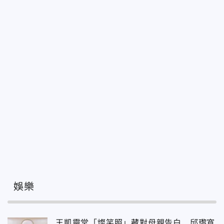
娛樂
王凱靈堂「燦笑照」藏對母親告白 邱瓈寬