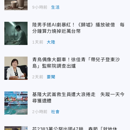
9小時前
生活
陸男手搓AI劇暴紅！《歸墟》播放破億 每
分鐘算力燒掉近萬台幣
1天前
大陸
青鳥偶像大翻車！徐佳青「帶兒子登東沙
島」監察院調查出爐
2天前
要聞
基隆大武崙救生員遭大浪捲走 失蹤一天今
尋獲遺體
2小時前
社會
花2383萬公帑出國47趟 春節「就地休