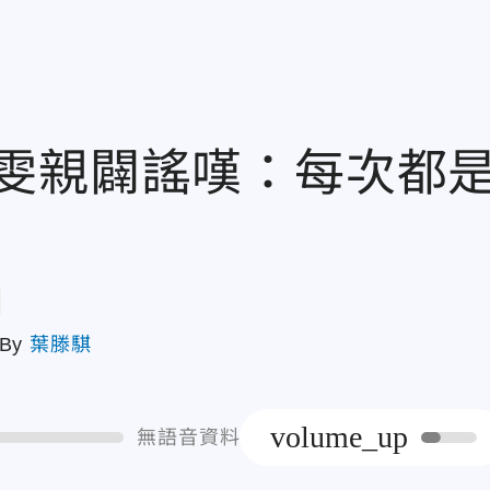
雯親闢謠嘆：每次都
章
By
葉滕騏
volume_up
無語音資料