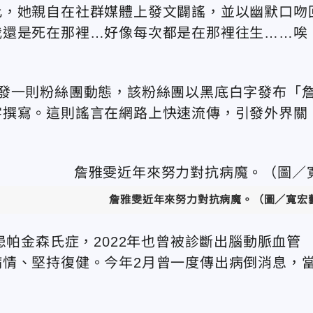
此，她親自在社群媒體上發文闢謠，並以幽默口吻
我還是死在那裡…好像每次都是在那裡往生……唉
發一則粉絲團動態，該粉絲團以黑底白字發布「
字撰寫。這則謠言在網路上快速流傳，引發外界關
詹雅雯近年來努力對抗病魔。（圖／寬宏藝
患帕金森氏症，2022年也曾被診斷出腦動脈血管
情、堅持復健。今年2月曾一度傳出病倒消息，