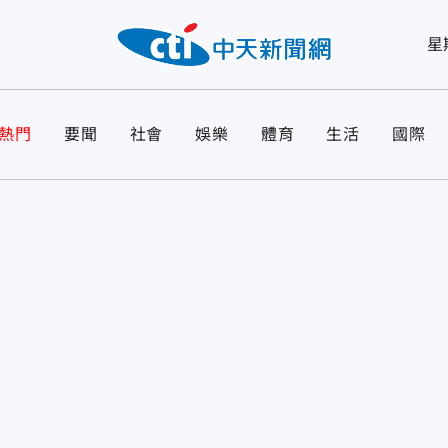
星
熱門
要聞
社會
娛樂
體育
生活
國際