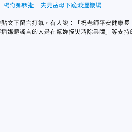
婦」楊奇娜驟逝 夫見岳母下跪淚灑機場
的貼文下留言打氣，有人說：「祝老師平安健康長
傳播媒體謠言的人是在幫妳擋災消除業障」等支持