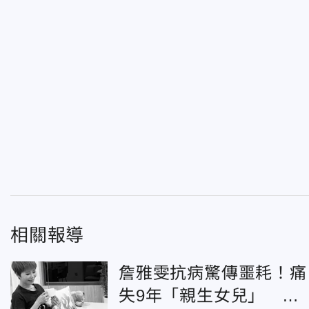
相關報導
詹雅雯抗病驚傳噩耗！痛
失9年「親生女兒」 崩