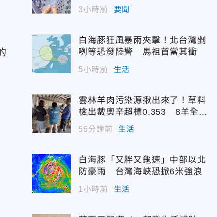
為
3小時前
要聞
白海豚狂風暴雨夾擊！北台灣剉
的
咧等恐發陸警 馬祖首當其衝
5小時前
生活
雲林羊肉污染源揪出來了！草料
檢出戴奧辛超標0.353 8羊全撲
殺化製
56分鐘前
生活
白海豚「又胖又龜速」中部以北
防豪雨 台灣海峽恐掀6米強浪
1小時前
生活