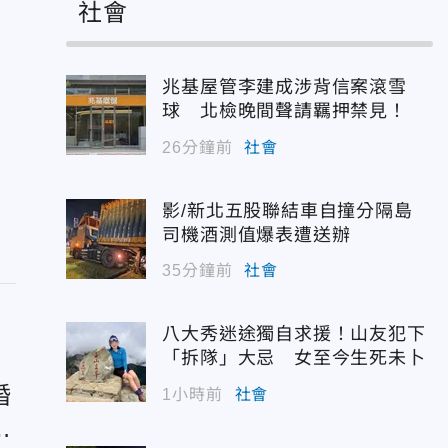
社會
兆基屋管李建成涉背信案滾雪
球 北檢晚間聲請羈押禁見！
26分鐘前
社會
影/新北五股聯結車自撞分隔島
司機酒測值爆表遭送辦
35分鐘前
社會
八大秀迷途獨自求援！山友犯下
「拆隊」大忌 女至今生死未卜
婚
1小時前
社會
與