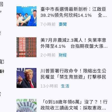
回
臺中市長選情最新剖析：江啟臣
，
38.2%領先何欣純14.1% 全世
代支持度全面居首
7小時前
要聞
詹
美7月非農減2.3萬人！失業率意
外降至4.1% 台指期夜盤大漲7
45點
2小時前
財經
川普簽署行政命令！限縮出生公
術 提供）
民權並「禁生育旅遊」打擊移民
13小時前
生活
當
「0到18歲年領6萬」沒了？！行
政院收三讀函文喊：採取憲政作