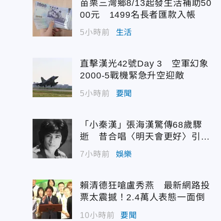
苗栗三灣鄉8/13起發生活補助50
00元 1499名長者匯款入帳
5小時前
生活
直擊漢光42號Day 3 空軍幻象
2000-5戰機緊急升空迎敵
5小時前
要聞
「小秦漢」張海漢驚傳68歲驟
逝 昔合唱〈明天會更好〉引追
憶
7小時前
娛樂
賴清德狂嗆盧秀燕 最新網路投
票太震撼！2.4萬人表態一面倒
10小時前
要聞