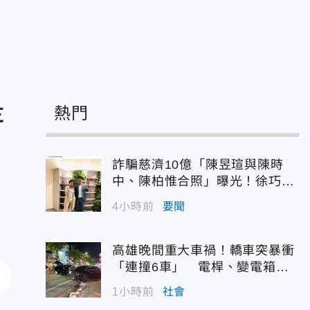
是
熱門
詐騙慈濟10億「陳昱瑄與陳時
中、陳柏惟合照」曝光！徐巧芯
震撼出手
4小時前
要聞
高雄晚間重大車禍！轎車突暴衝
「連撞6車」 電桿、變電箱全
遭殃
1小時前
社會