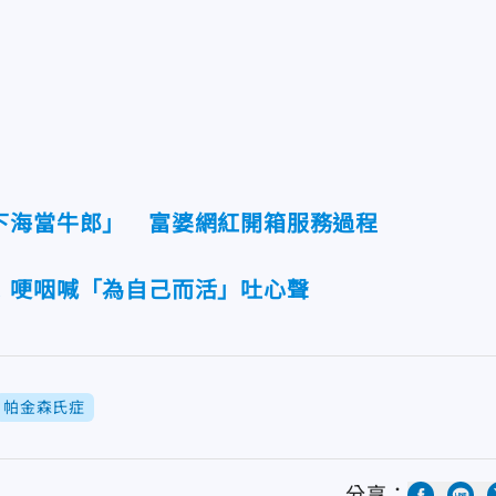
下海當牛郎」 富婆網紅開箱服務過程
！哽咽喊「為自己而活」吐心聲
帕金森氏症
分享：