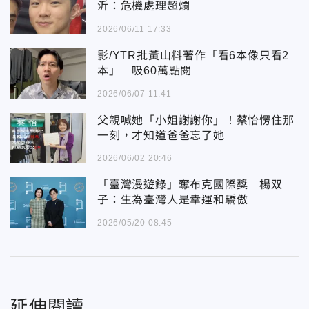
沂：危機處理超爛
2026/06/11 17:33
影/YTR批黃山料著作「看6本像只看2
本」 吸60萬點閱
2026/06/07 11:41
父親喊她「小姐謝謝你」！蔡怡愣住那
一刻，才知道爸爸忘了她
2026/06/02 20:46
「臺灣漫遊錄」奪布克國際獎 楊双
子：生為臺灣人是幸運和驕傲
2026/05/20 08:45
延伸閱讀