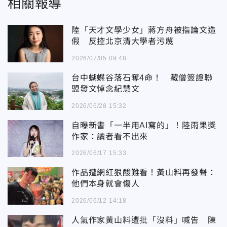
相關報導
陸「天才文學少女」蔣方舟被指論文造
假 反控北京清大學者污蔑
2026/07/05 09:48
台中蝴蝶谷落石奪4命！ 藏僧簽證聯
盟發文悼念紀慧文
2026/06/28 15:32
自曝新書「一半用AI寫的」！陸雨果獎
作家：讀者看不出來
2026/06/17 15:33
作品遭網紅狠酸難看！黃山料再發聲：
他們本身就會傷人
2026/06/12 14:18
人氣作家黃山料遭批「沒料」喊告 陳