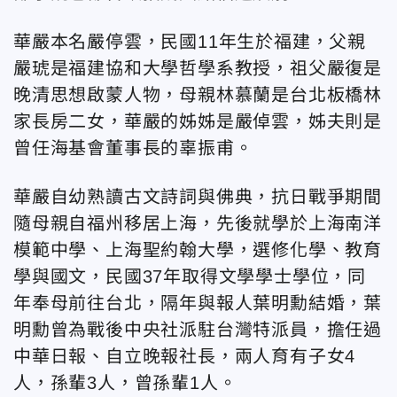
華嚴本名嚴停雲，民國11年生於福建，父親
嚴琥是福建協和大學哲學系教授，祖父嚴復是
晚清思想啟蒙人物，母親林慕蘭是台北板橋林
家長房二女，華嚴的姊姊是嚴倬雲，姊夫則是
曾任海基會董事長的辜振甫。
華嚴自幼熟讀古文詩詞與佛典，抗日戰爭期間
隨母親自福州移居上海，先後就學於上海南洋
模範中學、上海聖約翰大學，選修化學、教育
學與國文，民國37年取得文學學士學位，同
年奉母前往台北，隔年與報人葉明勳結婚，葉
明勳曾為戰後中央社派駐台灣特派員，擔任過
中華日報、自立晚報社長，兩人育有子女4
人，孫輩3人，曾孫輩1人。