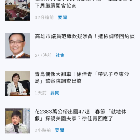
下周繼續開會協商
32分鐘前
要聞
高雄市議員范織欽疑涉貪！遭檢調帶回約談
2小時前
社會
青鳥偶像大翻車！徐佳青「帶兒子登東沙
島」監察院調查出爐
1天前
要聞
花2383萬公帑出國47趟 春節「就地休
假」探親美國夫家？徐佳青回應了
2小時前
要聞