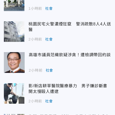
1小時前
社會
桃園民宅火警濃煙狂竄 警消疏散8人4人送
醫
2小時前
社會
高雄市議員范織欽疑涉貪！遭檢調帶回約談
2小時前
社會
影/新店耕莘醫院醫療暴力 男子嫌診斷書
開太慢毆人遭逮
2小時前
社會