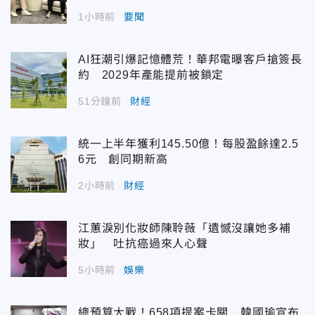
1小時前
要聞
AI狂潮引爆記憶體荒！華邦電曝客戶搶簽長
約 2029年產能提前被鎖定
51分鐘前
財經
統一上半年獲利145.50億！每股盈餘達2.5
6元 創同期新高
2小時前
財經
江蕙淚別化妝師陳聆薇「遺憾沒讓她多補
妝」 吐抗癌過來人心聲
5小時前
娛樂
總預算大戰！658項提案卡關 韓國瑜宣布