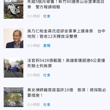
失蹤5個月尋獲！新竹60歲男山谷墜車成白
骨 警方報請相驗
3小時前
社會
吳乃仁帕金森氏症卻坐豪車上健身房 台中
地院：管收12天釋放沒雙標
3小時前
要聞
法官拆5426張截圖！高雄客運超速6公里撞
死騎士判無罪
3小時前
社會
美女律師藉買疫苗詐10億 慈濟：將採取必
要措施！
3小時前
社會