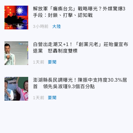
解放軍「癱瘓台北」戰略曝光？外媒驚爆3
手段：封鎖、打擊、認知戰
3小時前
大陸
白營出走潮又+1！「創黨元老」莊貽量宣布
退黨 怒轟制度雙標
1天前
要聞
澎湖縣長民調曝光！陳振中支持度30.3%居
首 領先吳淑瑾9.3個百分點
1天前
要聞