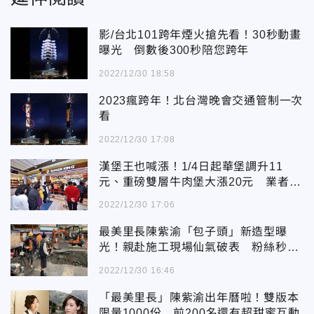
影/台北101跨年煙火搶先看！30秒動畫
曝光 倒數後300秒陪您跨年
2022/12/30 18:58
2023瘋跨年！北台灣晚會交通管制一次
看
2022/12/30 17:08
漢堡王也喊漲！1/4日起華堡調升11
元、重磅雙層牛肉堡大漲20元 業者回
應了
2022/12/30 17:06
最美里長陳紫渝「包子頭」新造型曝
光！親赴施工現場仙氣破表 粉絲秒暈
船
2022/12/30 16:46
「最美里長」陳紫渝出年曆啦！雙版本
限量1000份 前200名還有超甜蜜互動