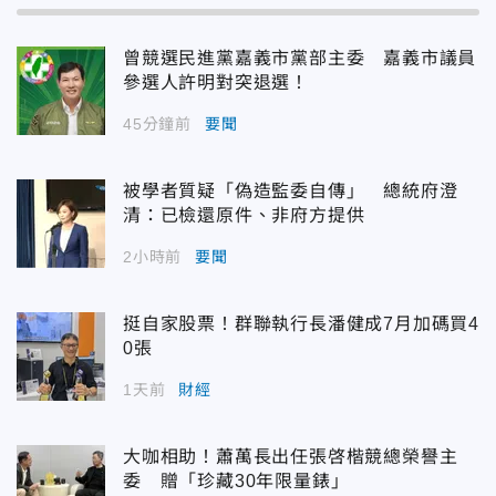
曾競選民進黨嘉義市黨部主委 嘉義市議員
參選人許明對突退選！
45分鐘前
要聞
被學者質疑「偽造監委自傳」 總統府澄
清：已檢還原件、非府方提供
2小時前
要聞
挺自家股票！群聯執行長潘健成7月加碼買4
0張
1天前
財經
大咖相助！蕭萬長出任張啓楷競總榮譽主
委 贈「珍藏30年限量錶」