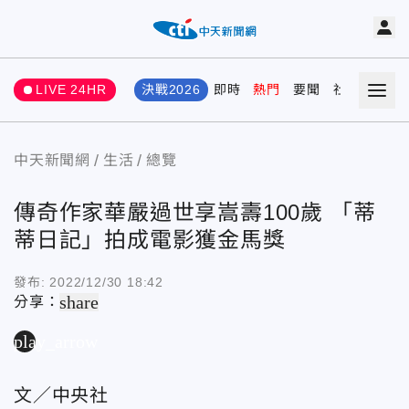
LIVE 24HR
決戰2026
即時
熱門
要聞
社會
娛樂
中天新聞網
生活
總覽
傳奇作家華嚴過世享嵩壽100歲 「蒂
蒂日記」拍成電影獲金馬獎
發布:
2022/12/30 18:42
share
分享：
play_arrow
文／中央社