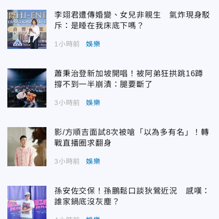
李翊君遭傳婚變、女兒非親生 氣炸現身駁
斥：是睡在我床底下嗎？
1小時前
娛樂
蕭秉治登新加坡開唱！被阿弟狂拱跳16蹲
撐不到一半崩潰：腿要斷了
3小時前
娛樂
影/方順吉面試8次被嗆「以為多有名」！轉
戰直播圈求翻身
3小時前
娛樂
孫安佐交保！孫鵬鬆口談狄鶯近況 感嘆：
誰家鍋底沒灰塵？