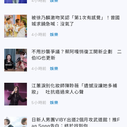
4小時前
娛樂
被徐乃麟激吻笑認「第1次有感覺」！曾國
城求饒急喊：沒氣了
4小時前
娛樂
不甩抄襲爭議？蔡阿嘎悄復工開新企劃 二
伯IG也更新
4小時前
娛樂
江蕙淚別化妝師陳聆薇「遺憾沒讓她多補
妝」 吐抗癌過來人心聲
5小時前
娛樂
日新人男團VIBY出道2個月攻武道館！推F
an Song告白：終於找到你