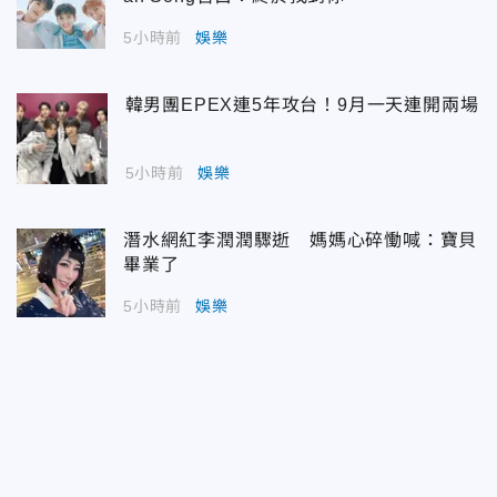
5小時前
娛樂
韓男團EPEX連5年攻台！9月一天連開兩場
5小時前
娛樂
潛水網紅李潤潤驟逝 媽媽心碎慟喊：寶貝
畢業了
5小時前
娛樂