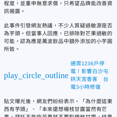
程度，並重申無意求償，只希望品牌能改善資
訊揭露。
此事件引發網友熱議，不少人質疑過敏源是否
為芋頭。但當事人回應，已排除對芒果過敏的
可能，認為應是萬波飲品中額外添加的小芋圓
所致。
通霄1236戶停
電！影響白沙屯
play_circle_outline
拱天宮香客 台
電3小時修復
貼文曝光後，網友們紛紛表示，「為什麼這東
西有芋頭」、「本來還想楊枝甘露當然有芒
果，拜託不能吃芒果就不要點楊枝甘露。結果