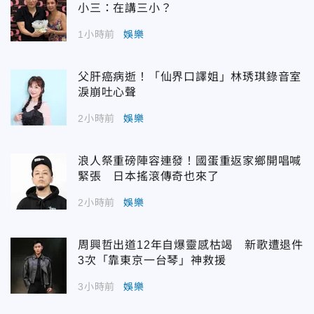
小三：在講三小？
1小時前
娛樂
父肝癌病逝！「仙界口譯姐」林琇琪錄音室
淚崩吐心聲
2小時前
娛樂
浪人祭重磅陣容連發！國蛋重返家鄉開唱喊
緊張 日本搖滾傳奇也來了
2小時前
娛樂
周興哲出道12年自爆靈感枯竭 新歌遭退件
3次「靠東京一台琴」神救援
3小時前
娛樂