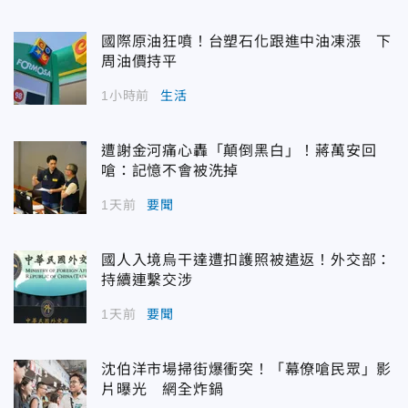
國際原油狂噴！台塑石化跟進中油凍漲 下
周油價持平
1小時前
生活
遭謝金河痛心轟「顛倒黑白」！蔣萬安回
嗆：記憶不會被洗掉
1天前
要聞
國人入境烏干達遭扣護照被遣返！外交部：
持續連繫交涉
1天前
要聞
沈伯洋市場掃街爆衝突！「幕僚嗆民眾」影
片曝光 網全炸鍋