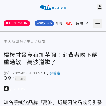
LIVE 24HR
決戰2026
即時
熱門
要聞
社會
娛樂
中天新聞網
生活
總覽
楊枝甘露竟有加芋圓！消費者喝下嚴
重過敏 萬波道歉了
發布:
2025/09/01 09:57
By
李昕諭
share
分享：
play_arrow
知名手搖飲品牌「萬波」近期因飲品成分引發