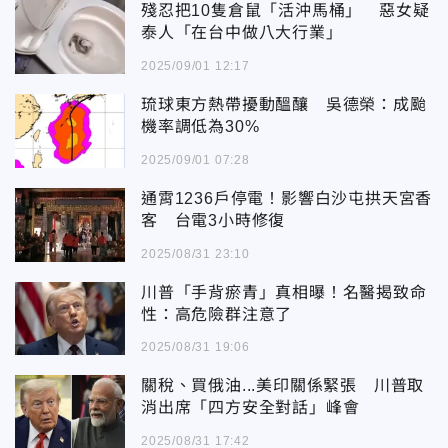
殘忍把10隻倉鼠「活沖馬桶」 惡女疑
泰人「在台中做八大行業」
2025/09/01 12:17
琉球東方熱帶擾動醞釀 吳德榮：成颱
機率調低為30%
2025/09/01 07:28
通霄1236戶停電！影響白沙屯拱天宮香
客 台電3小時修復
2025/08/31 23:10
川普「手背瘀青」真相曝！名醫揭致命
性：高危險群注意了
2025/08/31 19:06
關稅、買俄油...美印關係緊張 川普取
消出席「四方安全對話」峰會
2025/08/31 17:42