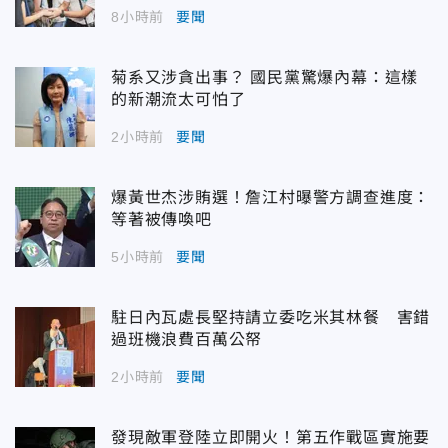
8小時前
要聞
菊系又涉貪出事？ 國民黨驚爆內幕：這樣
的新潮流太可怕了
2小時前
要聞
爆黃世杰涉賄選！詹江村曝警方調查進度：
等著被傳喚吧
5小時前
要聞
駐日內瓦處長堅持請立委吃米其林餐 害錯
過班機浪費百萬公帑
2小時前
要聞
發現敵軍登陸立即開火！第五作戰區實施要