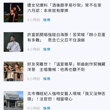
遭女兒爆料「酒後跟李易吵架」常不在家
六月認：本來就有摩擦
3小時前
娛樂
許富凱開唱強碰白海豚！苦笑喊「辦小巨蛋
有多難」 思念亡父忍不住淚崩
4小時前
娛樂
好友突離世！「溫室雜草」新曲創作契機藏
洋蔥 主唱慟喊：他再也聽不到
5小時前
娛樂
北市傳經紀人強吻女藝人噁喊「我又沒伸舌
頭」！法官怒：相當噁心
8小時前
娛樂