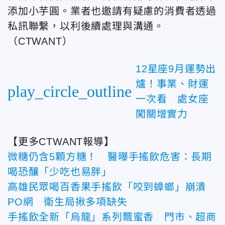
添加小芋圓。業者也邀請有疑慮的消費者透過
私訊聯繫，以利後續處理與溝通。
（CTWANT）
12星座9月運勢出
爐！事業、財運
play_circle_outline
一次看 處女座
闖關增實力
【更多CTWANT報導】
微糖仍含5顆方糖！ 醫曝手搖飲危害：長期
喝恐釀「少吃也易胖」
高雄民眾喝百香果手搖飲「咬到蟑螂」崩潰
PO網 衛生局揪多項缺失
手搖飲全新「烏龍」系列飄蜜香 門市、超商