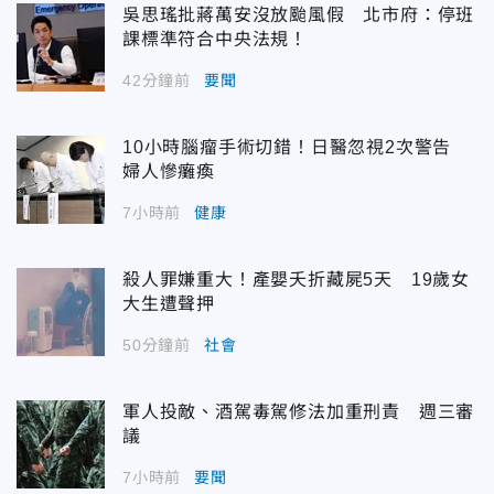
吳思瑤批蔣萬安沒放颱風假 北市府：停班
課標準符合中央法規！
42分鐘前
要聞
10小時腦瘤手術切錯！日醫忽視2次警告
婦人慘癱瘓
7小時前
健康
殺人罪嫌重大！產嬰夭折藏屍5天 19歲女
大生遭聲押
50分鐘前
社會
軍人投敵、酒駕毒駕修法加重刑責 週三審
議
7小時前
要聞