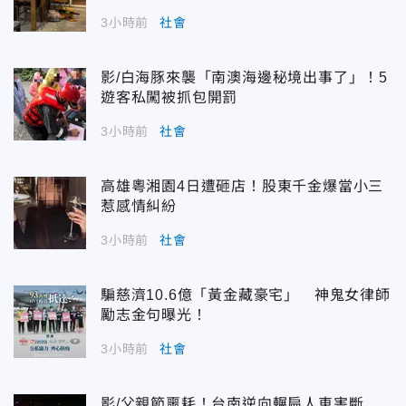
3小時前
社會
影/白海豚來襲「南澳海邊秘境出事了」！5
遊客私闖被抓包開罰
3小時前
社會
高雄粵湘園4日遭砸店！股東千金爆當小三
惹感情糾紛
3小時前
社會
騙慈濟10.6億「黃金藏豪宅」 神鬼女律師
勵志金句曝光！
3小時前
社會
影/父親節噩耗！台南逆向輾扁人車害斷