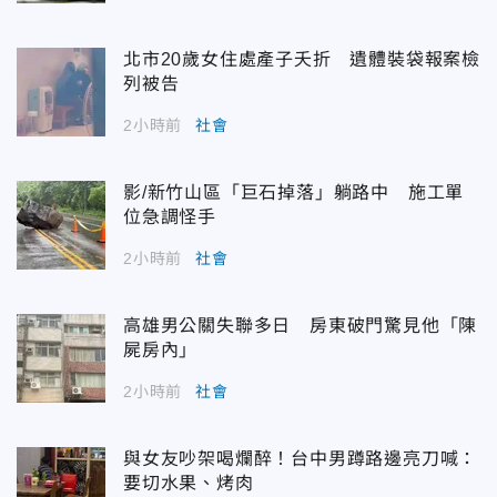
北市20歲女住處產子夭折 遺體裝袋報案檢
列被告
2小時前
社會
影/新竹山區「巨石掉落」躺路中 施工單
位急調怪手
2小時前
社會
高雄男公關失聯多日 房東破門驚見他「陳
屍房內」
2小時前
社會
與女友吵架喝爛醉！台中男蹲路邊亮刀喊：
要切水果、烤肉