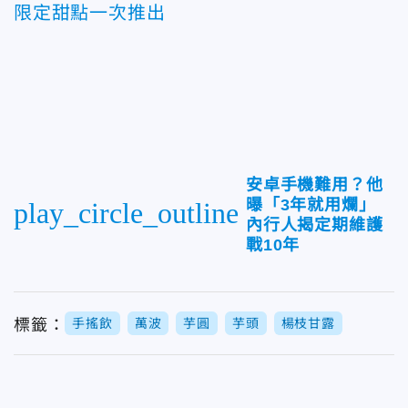
限定甜點一次推出
安卓手機難用？他
曝「3年就用爛」
play_circle_outline
內行人揭定期維護
戰10年
標籤：
手搖飲
萬波
芋圓
芋頭
楊枝甘露