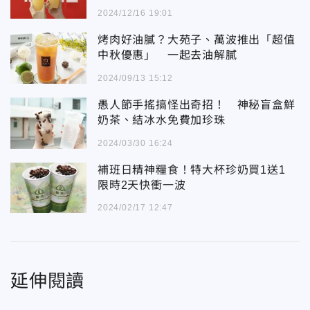
2024/12/16 19:01
烤肉好油膩？大苑子、萬波推出「超值
中秋優惠」 一起去油解膩
2024/09/13 15:12
愚人節手搖搞怪出奇招！ 神秘盲盒鮮
奶茶、結冰水免費加珍珠
2024/03/30 16:24
補班日精神糧食！特大杯珍奶買1送1
限時2天快衝一波
2024/02/17 12:47
延伸閱讀