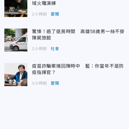
域火殲演練
2小時前
要聞
驚悚！過了退房時間 高雄58歲男一絲不掛
陳屍旅館
2小時前
社會
疫苗詐騙案燒回陳時中 藍：你當年不是防
疫指揮官？
3小時前
要聞