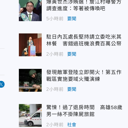
爆黃世杰涉賄選！詹江村曝警方
調查進度：等著被傳喚吧
5小時前
要聞
駐日內瓦處長堅持請立委吃米其
林餐 害錯過班機浪費百萬公帑
2小時前
要聞
發現敵軍登陸立即開火！第五作
戰區實施要域火殲演練
2小時前
要聞
驚悚！過了退房時間 高雄58歲
男一絲不掛陳屍旅館
2小時前
社會