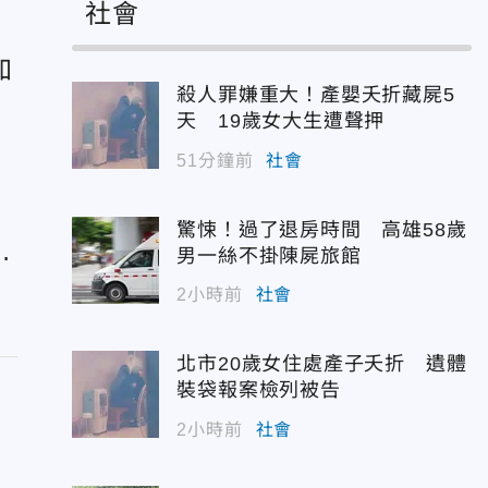
社會
加
殺人罪嫌重大！產嬰夭折藏屍5
便
天 19歲女大生遭聲押
51分鐘前
社會
驚悚！過了退房時間 高雄58歲
6
男一絲不掛陳屍旅館
2小時前
社會
北市20歲女住處產子夭折 遺體
裝袋報案檢列被告
2小時前
社會