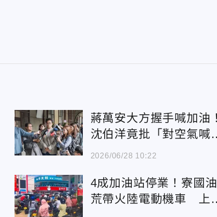
蔣萬安大方握手喊加油
沈伯洋竟批「對空氣喊
網傻眼轟：沒風度
2026/06/28 10:22
4成加油站停業！寮國
荒帶火陸電動機車 上
庫存15天售罄