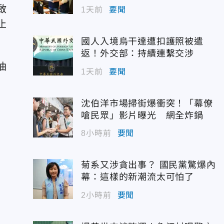
啟
1天前
要聞
止
國人入境烏干達遭扣護照被遣
返！外交部：持續連繫交涉
油
1天前
要聞
沈伯洋市場掃街爆衝突！「幕僚
嗆民眾」影片曝光 網全炸鍋
8小時前
要聞
菊系又涉貪出事？ 國民黨驚爆內
幕：這樣的新潮流太可怕了
2小時前
要聞