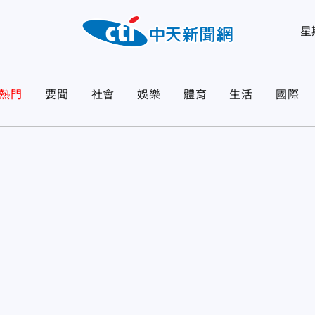
星
熱門
要聞
社會
娛樂
體育
生活
國際