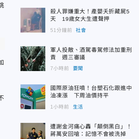
跳
殺人罪嫌重大！產嬰夭折藏屍5
天 19歲女大生遭聲押
51分鐘前
社會
軍人投敵、酒駕毒駕修法加重刑
責 週三審議
加
7小時前
要聞
國際原油狂噴！台塑石化跟進中
油凍漲 下周油價持平
不
1小時前
生活
遭謝金河痛心轟「顛倒黑白」！
蔣萬安回嗆：記憶不會被洗掉