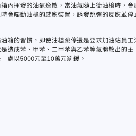
油箱內揮發的油氣逸散，當油氣隨上衝油槍時，會
限時會觸動油槍的感應裝置，誘發跳彈的反應並停
滿油箱的習慣，即使油槍跳停還是要求加油站員工
就是造成苯、甲苯、二甲苯與乙苯等氣體散出的主
處以5000元至10萬元罰鍰。