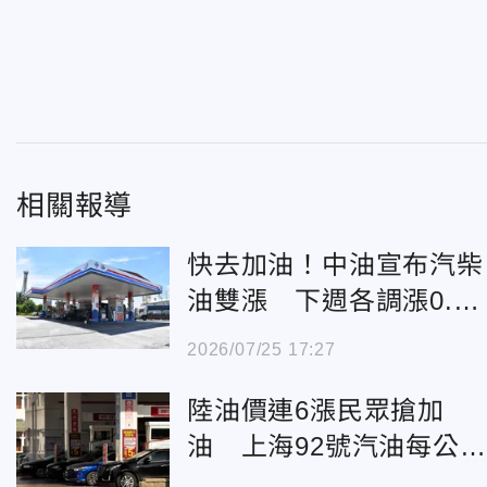
相關報導
快去加油！中油宣布汽柴
油雙漲 下週各調漲0.7
元與0.5元
2026/07/25 17:27
陸油價連6漲民眾搶加
油 上海92號汽油每公升
漲破41元