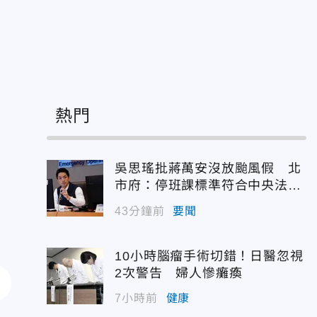
熱門
吳思瑤批蔣萬安沒放颱風假 北
市府：停班課標準符合中央法
規！
43分鐘前
要聞
10小時腦瘤手術切錯！日醫忽視
2次警告 婦人慘癱瘓
7小時前
健康