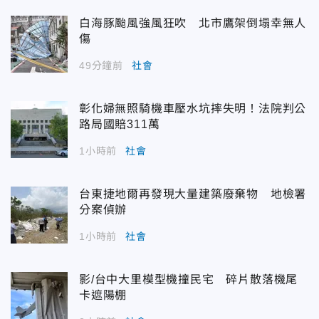
白海豚颱風強風狂吹 北市鷹架倒塌幸無人
傷
49分鐘前
社會
彰化婦無照騎機車壓水坑摔失明！法院判公
路局國賠311萬
1小時前
社會
台東捷地爾再發現大量建築廢棄物 地檢署
分案偵辦
1小時前
社會
影/台中大里模型機撞民宅 碎片散落機尾
卡遮陽棚