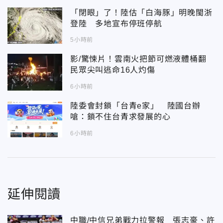
「閉眼」了！陸估「白海豚」明晚閩浙
登陸 多地宣布停班停航
5小時前
影/驚悚片！雲南火把節可燃液體桶翻
民眾尖叫逃命16人灼傷
6小時前
陸委會封鎖「台青e家」 陸國台辦
嗆：鎖不住台青求發展的心
6小時前
延伸閱讀
中職/中信兄弟戰力拉警報 張志豪、許