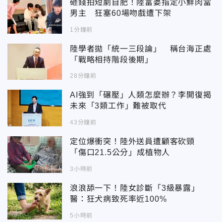
砸錢拍短劇自肥！陸富婆指定小鮮肉當
男主 狂塞60場吻戲遭下架
1分鐘前
陸學者拋「統一三段論」 稱台海正處
「戰略相持階段後期」
28分鐘前
AI強到「碾壓」人類怎麼辦？李開復揭
未來「3類工作」難被取代
43分鐘前
定位爆衝突！陸外送員遭顧客砍頸
「傷口21.5公分」成植物人
3小時前
浪浪舔一下！陸女診斷「3級暴露」
醫：狂犬病致死率近100%
5小時前