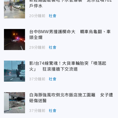
新莊路面破裂地下水管爆裂 泥水狂噴702
戶停水
20分鐘前
社會
台中BMW男撞護欄命大 轎車烏龜翻、車
頭全爛
29分鐘前
社會
影/台74線驚魂！大貨車輪胎突「噴落起
火」 狂滾撞牆下交流道
37分鐘前
社會
白海豚強風吹倒北市飯店施工圍籬 女子遭
砸傷送醫
37分鐘前
社會