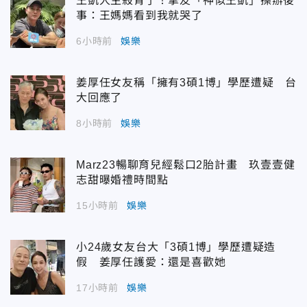
王凱人生殺青了！摯友「神似王凱」操辦後
事：王媽媽看到我就哭了
6小時前
娛樂
姜厚任女友稱「擁有3碩1博」學歷遭疑 台
大回應了
8小時前
娛樂
Marz23暢聊育兒經鬆口2胎計畫 玖壹壹健
志甜曝婚禮時間點
15小時前
娛樂
小24歲女友台大「3碩1博」學歷遭疑造
假 姜厚任護愛：還是喜歡她
17小時前
娛樂