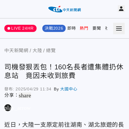
LIVE 24HR
決戰2026
即時
熱門
要聞
社會
娛樂
中天新聞網
大陸
總覽
司機發狠丟包！160名長者遭集體扔休
息站 竟因未收到旅費
發布:
2025/04/29 11:34
By
大國中心
share
分享：
play_arrow
近日，大陸一支原定前往湖南、湖北旅遊的長