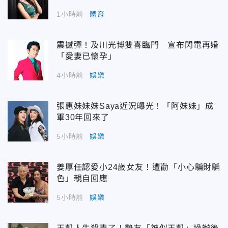
1小時前
體育
震撼彈！及川光博雙喜臨門 宣布閃電再婚
「愛妻已懷孕」
4小時前
娛樂
張惠妹妹妹Saya近況曝光！「阿妹妹」成
軍30年回來了
5小時前
娛樂
姜厚任認愛小24歲女友！遭勸「小心騙財騙
色」親自回應
5小時前
娛樂