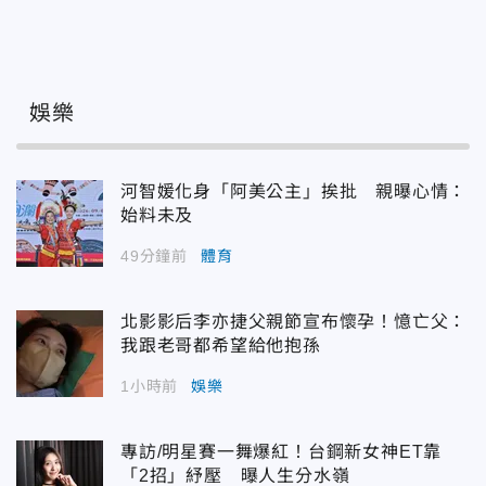
娛樂
河智媛化身「阿美公主」挨批 親曝心情：
始料未及
49分鐘前
體育
北影影后李亦捷父親節宣布懷孕！憶亡父：
我跟老哥都希望給他抱孫
1小時前
娛樂
專訪/明星賽一舞爆紅！台鋼新女神ET靠
「2招」紓壓 曝人生分水嶺