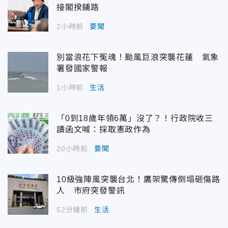
接閣揆鋪路
2小時前
要聞
別當浪花下冤魂！颱風巨浪突襲花蓮 氣象
署發國家警報
1小時前
生活
「0到18歲年領6萬」沒了？！行政院收三
讀函文喊：採取憲政作為
20小時前
要聞
10級強陣風突襲台北！鷹架驚傳倒塌砸傷路
人 市府突發警訊
52分鐘前
生活