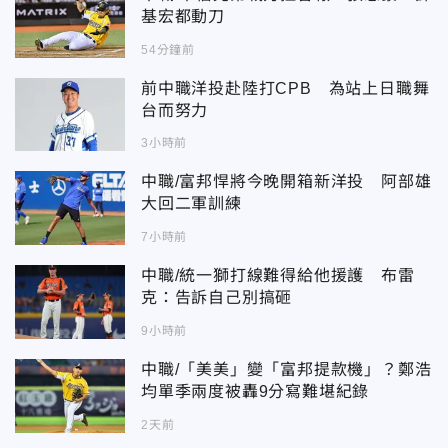
基宏都動刀
54分鐘前
前中職洋投赴陸打CPB 為站上日職舞
台而努力
3小時前
中職/富邦悍將今晚開箱新洋投 阿部雄
大回二軍訓練
7小時前
中職/統一獅打線難得給他援護 布雷
克：告訴自己別搞砸
9小時前
中職/「美美」變「富邦提款機」？鄭浩
均單季兩度被轟9分寫難堪紀錄
2天前