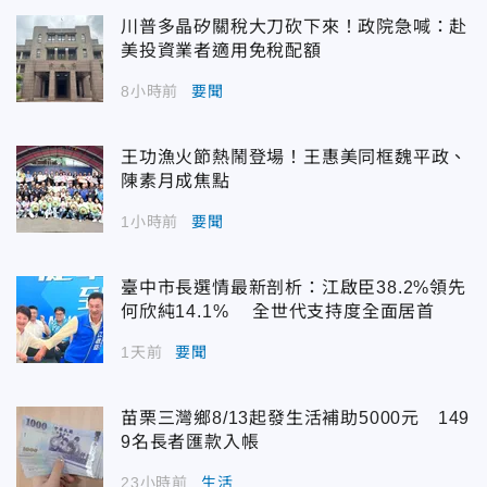
川普多晶矽關稅大刀砍下來！政院急喊：赴
美投資業者適用免稅配額
8小時前
要聞
王功漁火節熱鬧登場！王惠美同框魏平政、
陳素月成焦點
1小時前
要聞
臺中市長選情最新剖析：江啟臣38.2%領先
何欣純14.1% 全世代支持度全面居首
1天前
要聞
苗栗三灣鄉8/13起發生活補助5000元 149
9名長者匯款入帳
23小時前
生活