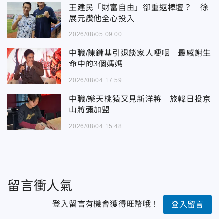
王建民「財富自由」卻重返棒壇？ 徐
展元讚他全心投入
2026/08/05 09:00
中職/陳鏞基引退談家人哽咽 最感謝生
命中的3個媽媽
2026/08/04 17:59
中職/樂天桃猿又見新洋將 旅韓日投京
山將彌加盟
2026/08/04 15:48
留言衝人氣
登入留言有機會獲得旺幣哦！
登入留言