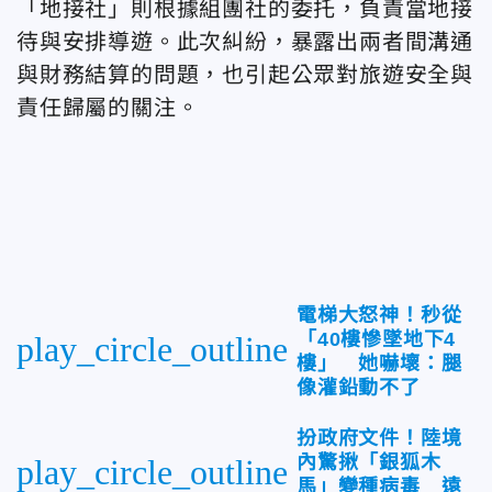
「地接社」則根據組團社的委托，負責當地接
待與安排導遊。此次糾紛，暴露出兩者間溝通
與財務結算的問題，也引起公眾對旅遊安全與
責任歸屬的關注。
電梯大怒神！秒從
「40樓慘墜地下4
play_circle_outline
樓」 她嚇壞：腿
像灌鉛動不了
扮政府文件！陸境
內驚揪「銀狐木
play_circle_outline
馬」變種病毒 遠