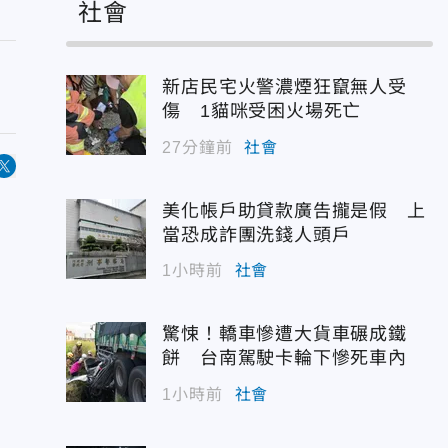
社會
新店民宅火警濃煙狂竄無人受
傷 1貓咪受困火場死亡
27分鐘前
社會
美化帳戶助貸款廣告攏是假 上
當恐成詐團洗錢人頭戶
1小時前
社會
驚悚！轎車慘遭大貨車碾成鐵
餅 台南駕駛卡輪下慘死車內
1小時前
社會