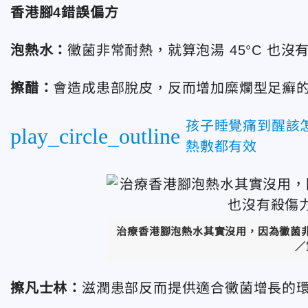
香港腳4錯誤偏方
泡熱水：
黴菌非常耐熱，就算泡湯 45°C 也沒
擦醋：
會造成患部脫皮，反而增加糜爛型足癬
孩子睡覺痛到醒該
play_circle_outline
熱敷都有效
治療香港腳泡熱水其實沒用，因為黴菌非常
／
擦凡士林：
滋潤患部反而提供適合黴菌增長的