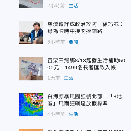
為是AI
2小時前
生活
慈濟遭詐成政治攻防 徐巧芯：
綠為陳時中接閣揆鋪路
6小時前
要聞
苗栗三灣鄉8/13起發生活補助50
00元 1499名長者匯款入帳
1天前
生活
白海豚暴風圈強襲北部！「8地
區」風雨狂飆達放假標準
4小時前
生活