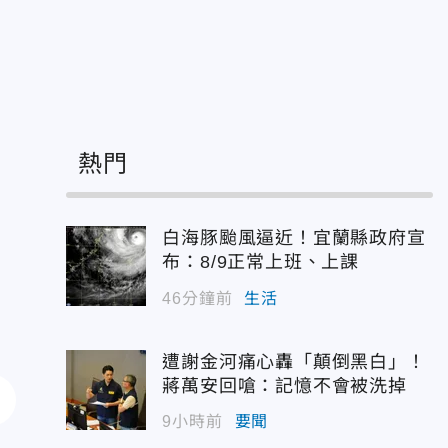
熱門
白海豚颱風逼近！宜蘭縣政府宣
布：8/9正常上班、上課
46分鐘前
生活
遭謝金河痛心轟「顛倒黑白」！
蔣萬安回嗆：記憶不會被洗掉
9小時前
要聞