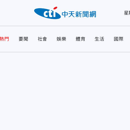
星
熱門
要聞
社會
娛樂
體育
生活
國際