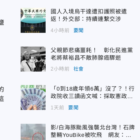
國人入境烏干達遭扣護照被遣
返！外交部：持續連繫交涉
鹽
4小時前
要聞
父親節悲痛噩耗！ 彰化民進黨
老將蔡裕昌不敵肺腺癌驟逝
2小時前
社會
「0到18歲年領6萬」沒了？！行
的
政院收三讀函文喊：採取憲政作
這
為
1天前
要聞
影/白海豚颱風強襲北台灣！石牌
整輛YouBike被吹飛 網友：以