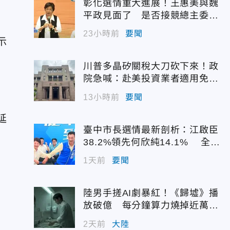
彰化選情重大進展！王惠美與魏
平政見面了 是否接競總主委態
度曝光
23小時前
要聞
示
川普多晶矽關稅大刀砍下來！政
院急喊：赴美投資業者適用免稅
配額
13小時前
要聞
延
臺中市長選情最新剖析：江啟臣
38.2%領先何欣純14.1% 全世
代支持度全面居首
1天前
要聞
陸男手搓AI劇暴紅！《歸墟》播
放破億 每分鐘算力燒掉近萬台
幣
2天前
大陸