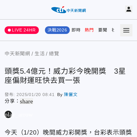
LIVE 24HR
決戰2026
即時
熱門
要聞
社會
娛樂
中天新聞網
生活
總覽
頭獎5.4億元！威力彩今晚開獎 3星
座偏財運旺快去買一張
發布:
2025/01/20 08:41
By
陳儷文
share
分享：
play_arrow
今天（1/20）晚間威力彩開獎，台彩表示頭獎