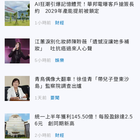
AI狂潮引爆記憶體荒！華邦電曝客戶搶簽長
約 2029年產能提前被鎖定
1小時前
財經
江蕙淚別化妝師陳聆薇「遺憾沒讓她多補
妝」 吐抗癌過來人心聲
5小時前
娛樂
青鳥偶像大翻車！徐佳青「帶兒子登東沙
島」監察院調查出爐
1天前
要聞
統一上半年獲利145.50億！每股盈餘達2.5
6元 創同期新高
2小時前
財經