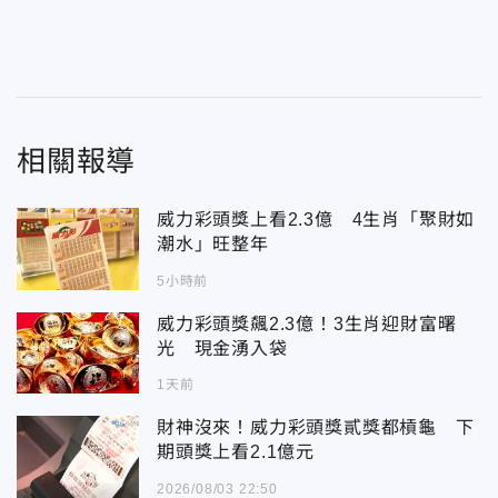
相關報導
威力彩頭獎上看2.3億 4生肖「聚財如
潮水」旺整年
5小時前
威力彩頭獎飆2.3億！3生肖迎財富曙
光 現金湧入袋
1天前
財神沒來！威力彩頭獎貳獎都槓龜 下
期頭獎上看2.1億元
2026/08/03 22:50