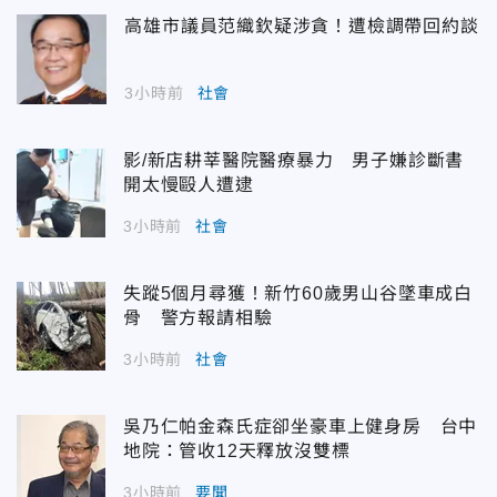
高雄市議員范織欽疑涉貪！遭檢調帶回約談
3小時前
社會
影/新店耕莘醫院醫療暴力 男子嫌診斷書
開太慢毆人遭逮
3小時前
社會
失蹤5個月尋獲！新竹60歲男山谷墜車成白
骨 警方報請相驗
3小時前
社會
吳乃仁帕金森氏症卻坐豪車上健身房 台中
地院：管收12天釋放沒雙標
3小時前
要聞