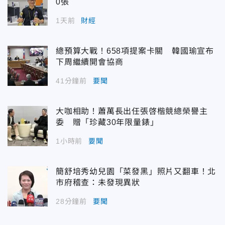
0張
1天前
財經
總預算大戰！658項提案卡關 韓國瑜宣布
下周繼續開會協商
41分鐘前
要聞
大咖相助！蕭萬長出任張啓楷競總榮譽主
委 贈「珍藏30年限量錶」
1小時前
要聞
簡舒培秀幼兒園「菜發黑」照片又翻車！北
市府稽查：未發現異狀
28分鐘前
要聞