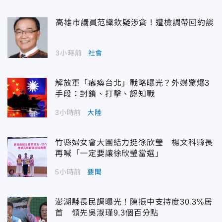
高雄市議員范織欽疑涉貪！遭檢調帶回約談
3小時前
社會
解放軍「癱瘓台北」戰略曝光？外媒驚爆3
手段：封鎖、打擊、認知戰
3小時前
大陸
竹縣婦女會大團結力挺徐欣瑩 楊文科縣長
再喊「一定要讓徐欣瑩當選」
5小時前
要聞
澎湖縣長民調曝光！陳振中支持度30.3%居
首 領先吳淑瑾9.3個百分點