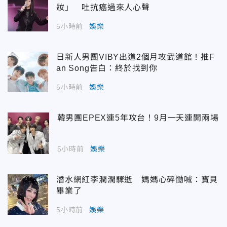
妝」 吐抗癌過來人心聲
5小時前
娛樂
日新人男團VIBY出道2個月攻武道館！推F
an Song告白：終於找到你
5小時前
娛樂
韓男團EPEX連5年攻台！9月一天連開兩場
5小時前
娛樂
潛水網紅李潤潤驟逝 媽媽心碎慟喊：寶貝
畢業了
5小時前
娛樂