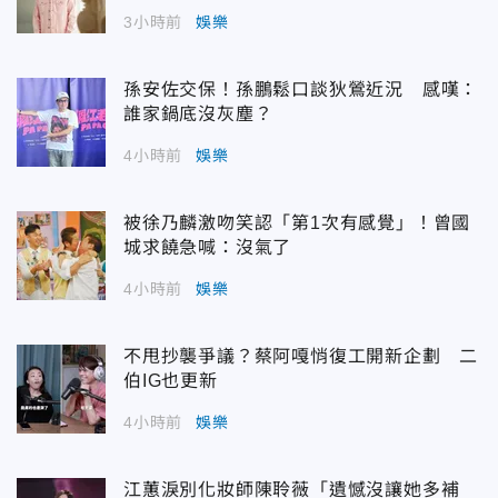
3小時前
娛樂
孫安佐交保！孫鵬鬆口談狄鶯近況 感嘆：
誰家鍋底沒灰塵？
4小時前
娛樂
被徐乃麟激吻笑認「第1次有感覺」！曾國
城求饒急喊：沒氣了
4小時前
娛樂
不甩抄襲爭議？蔡阿嘎悄復工開新企劃 二
伯IG也更新
4小時前
娛樂
江蕙淚別化妝師陳聆薇「遺憾沒讓她多補