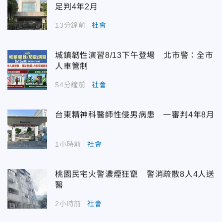
足判4年2月
13分鐘前
社會
城鎮韌性演習8/13下午登場 北市警：全市
人車管制
54分鐘前
社會
台東精神科醫師性侵男病患 一審判4年8月
1小時前
社會
桃園民宅火警濃煙狂竄 警消疏散8人4人送
醫
2小時前
社會