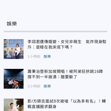
娛樂
李翊君遭傳婚變、女兒非親生 氣炸現身駁
斥：是睡在我床底下嗎？
1小時前
娛樂
蕭秉治登新加坡開唱！被阿弟狂拱跳16蹲
撐不到一半崩潰：腿要斷了
3小時前
娛樂
影/方順吉面試8次被嗆「以為多有名」！轉
戰直播圈求翻身