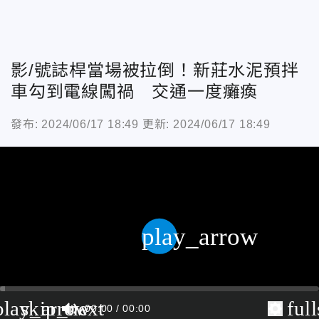
影/號誌桿當場被拉倒！新莊水泥預拌
車勾到電線闖禍 交通一度癱瘓
發布: 2024/06/17 18:49
更新: 2024/06/17 18:49
play_arrow
play_arrow
skip_next
ful
00:00
00:00