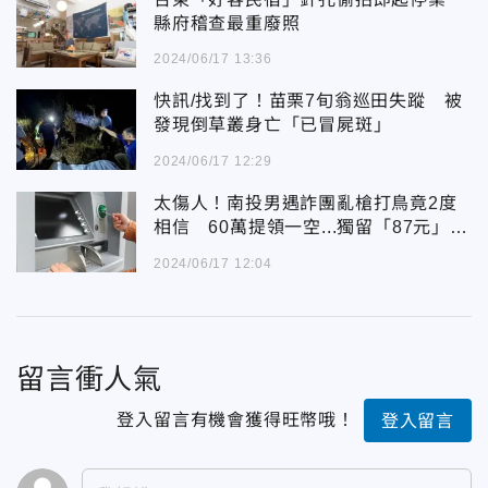
縣府稽查最重廢照
2024/06/17 13:36
快訊/找到了！苗栗7旬翁巡田失蹤 被
發現倒草叢身亡「已冒屍斑」
2024/06/17 12:29
太傷人！南投男遇詐團亂槍打鳥竟2度
相信 60萬提領一空...獨留「87元」給
他
2024/06/17 12:04
留言衝人氣
登入留言有機會獲得旺幣哦！
登入留言