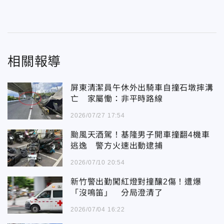
相關報導
屏東清潔員午休外出騎車自撞石墩摔溝
亡 家屬慟：非平時路線
2026/07/27 17:54
颱風天酒駕！基隆男子開車撞翻4機車
逃逸 警方火速出動逮捕
2026/07/10 20:54
新竹警出勤闖紅燈對撞釀2傷！遭爆
「沒鳴笛」 分局澄清了
2026/07/04 16:22