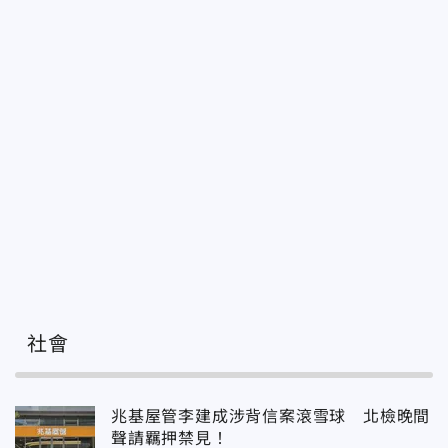
社會
兆基屋管李建成涉背信案滾雪球 北檢晚間
聲請羈押禁見！