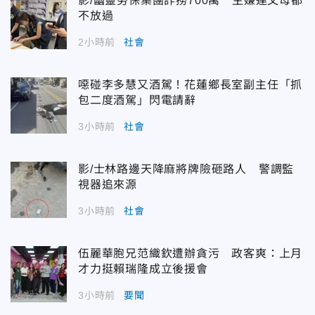
影/幽靈勞保集團詐撈700萬 主嫌連父母都
不放過
2小時前
社會
噁碰李多慧又酒駕！花蓮鄉長室副主任「抓
包二度酒駕」閃電請辭
3小時前
社會
影/士林路邊天降麻將牌險砸路人 警調監
視器追來源
3小時前
社會
伍麗華胞兄范織欽遭辦貪污 政客爽：上月
才力挺賴瑞隆成立後援會
3小時前
要聞