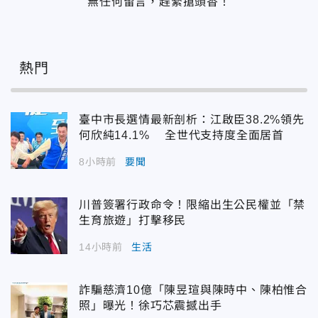
無任何留言，趕緊搶頭香！
熱門
臺中市長選情最新剖析：江啟臣38.2%領先
何欣純14.1% 全世代支持度全面居首
8小時前
要聞
川普簽署行政命令！限縮出生公民權並「禁
生育旅遊」打擊移民
14小時前
生活
詐騙慈濟10億「陳昱瑄與陳時中、陳柏惟合
照」曝光！徐巧芯震撼出手