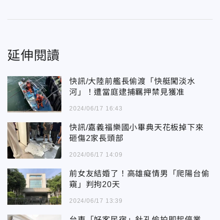
延伸閱讀
快訊/大陸前艦長偷渡「快艇闖淡水
河」！遭當庭逮捕羈押禁見獲准
2024/06/17 16:43
快訊/嘉義福樂國小畢典天花板掉下來
砸傷2家長頭部
2024/06/17 14:09
前女友結婚了！高雄癡情男「爬陽台偷
窺」判拘20天
2024/06/17 13:39
台東「好客民宿」針孔偷拍即起停業