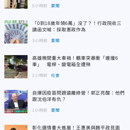
5小時前
要聞
「0到18歲年領6萬」沒了？！行政院收三
讀函文喊：採取憲政作為
3小時前
要聞
高雄晚間重大車禍！轎車突暴衝「連撞6
車」 電桿、變電箱全遭殃
2小時前
社會
自爆因疫苗問題遠離綠營！郭正亮酸：他們
跟沈伯洋有仇？
1小時前
要聞
彰化選情重大進展！王惠美與魏平政見面