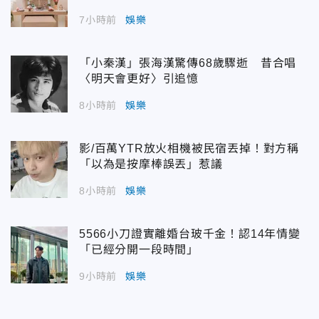
7小時前
娛樂
「小秦漢」張海漢驚傳68歲驟逝 昔合唱
〈明天會更好〉引追憶
8小時前
娛樂
影/百萬YTR放火相機被民宿丟掉！對方稱
「以為是按摩棒誤丟」惹議
8小時前
娛樂
5566小刀證實離婚台玻千金！認14年情變
「已經分開一段時間」
9小時前
娛樂