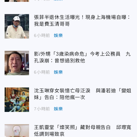
張菲半退休生活曝光！現身上海機場自曝：
我是費玉清哥哥
6小時前
娛樂
影/外甥「3歲染病命危」今考上公務員 九
孔淚崩：曾想過別救他
6小時前
娛樂
沈玉琳穿女裝憶亡母泛淚 與潘若迪「變姐
妹」告白：陪他瘋一次
7小時前
娛樂
王凱靈堂「燦笑照」藏對母親告白 邱瓈寬
低調到場致哀