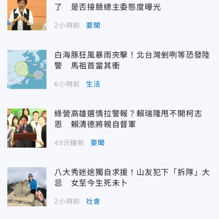
了 是否接競總主委態度曝光
2小時前
要聞
白海豚狂風暴雨夾擊！北台灣剉咧等恐發陸
警 馬祖首當其衝
6小時前
生活
綠營高雄選情拉警報？賴瑞隆甩不開柯志
恩 賴清德將親自督軍
49分鐘前
要聞
八大秀迷途獨自求援！山友犯下「拆隊」大
忌 女至今生死未卜
2小時前
社會