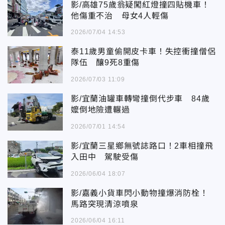
影/高雄75歲翁疑闖紅燈撞四貼機車！
他傷重不治 母女4人輕傷
2026/07/04 14:53
泰11歲男童偷開皮卡車！失控衝撞僧侶
隊伍 釀9死8重傷
2026/07/03 11:09
影/宜蘭油罐車轉彎撞倒代步車 84歲
嬤倒地險遭輾過
2026/07/01 14:54
影/宜蘭三星鄉無號誌路口！2車相撞飛
入田中 駕駛受傷
2026/06/04 18:07
影/嘉義小貨車閃小動物撞爆消防栓！
馬路突現清涼噴泉
2026/06/04 16:11