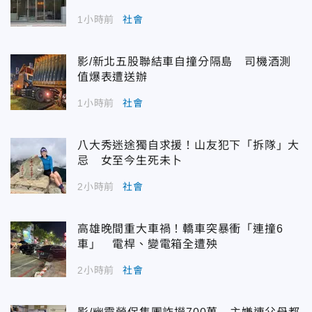
1小時前
社會
影/新北五股聯結車自撞分隔島 司機酒測
值爆表遭送辦
1小時前
社會
八大秀迷途獨自求援！山友犯下「拆隊」大
忌 女至今生死未卜
2小時前
社會
高雄晚間重大車禍！轎車突暴衝「連撞6
車」 電桿、變電箱全遭殃
2小時前
社會