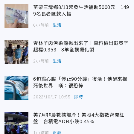
苗栗三灣鄉8/13起發生活補助5000元 149
9名長者匯款入帳
6小時前
生活
雲林羊肉污染源揪出來了！草料檢出戴奧辛
超標0.353 8羊全撲殺化製
2小時前
生活
6旬翁心臟「停止90分鐘」復活！他醒來揭
死後世界 嘆：很恐怖…
2022/10/17 10:55
即時
美7月非農數據爆冷！美股4大指數齊開紅
盤 台積電ADR小跌0.45%
1小時前
財經