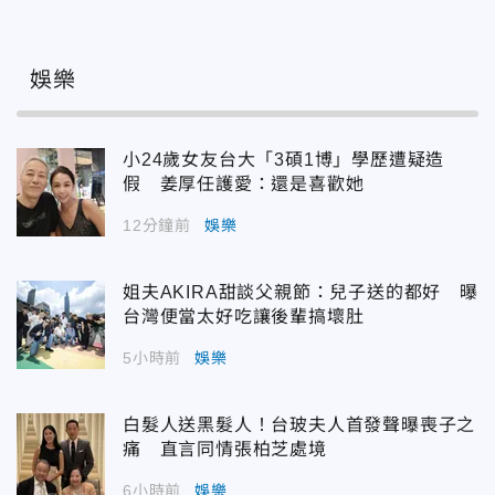
娛樂
小24歲女友台大「3碩1博」學歷遭疑造
假 姜厚任護愛：還是喜歡她
12分鐘前
娛樂
姐夫AKIRA甜談父親節：兒子送的都好 曝
台灣便當太好吃讓後輩搞壞肚
5小時前
娛樂
白髮人送黑髮人！台玻夫人首發聲曝喪子之
痛 直言同情張柏芝處境
6小時前
娛樂