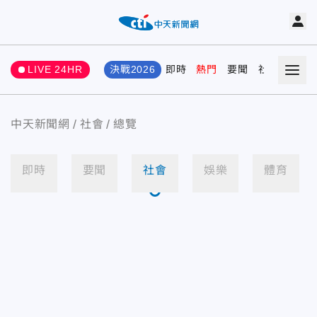
LIVE 24HR
決戰2026
即時
熱門
要聞
社會
娛樂
中天新聞網
社會
總覽
即時
要聞
社會
娛樂
體育