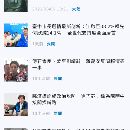
2026/08/06 13:21
大陸
臺中市長選情最新剖析：江啟臣38.2%領先
何欣純14.1% 全世代支持度全面居首
1天前
要聞
傳石崇良、姜至剛請辭 蔣萬安反問賴清德
一事
16小時前
要聞
慈濟遭詐成政治攻防 徐巧芯：綠為陳時中
接閣揆鋪路
13小時前
要聞