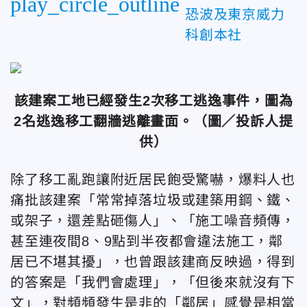
play_circle_outline
恐波及東京威力
科創本社
該建案工地已經發生2次移工逃逸
事件，圖為
2名逃逸移工翻牆逃離畫面。
（圖／投訴人提
供）
除了移工亂跑讓附近居民飽受驚嚇，爆料人也
痛批該建案「常常掉落垃圾或建築用鋼、鐵、
或架子，還差點砸傷人」、「施工噪音頻傳，
甚至連夜間8、9點到半夜都會違法施工，鄰
居已不堪其擾」，也曾跟該建商反映過，得到
的答案是「我們會處理」，「但後來就沒有下
文」，對頻頻發生是非的「鄰居」感覺是相當