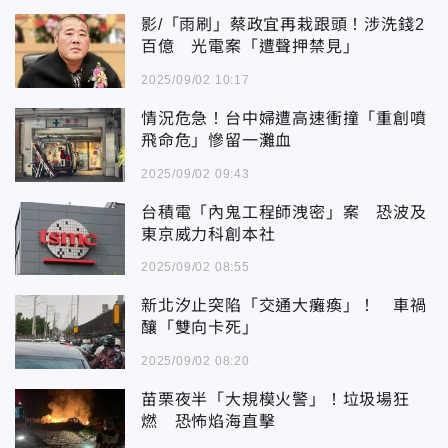
影/「雨刷」蔡政宜再栽跟頭！涉洗錢2
百億 光電案「遭聲押禁見」
2025/09/02 10:17
情況危急！台中婦遭高速衝撞「重創噴
飛命危」慘留一灘血
2025/09/02 09:43
台積電「內鬼工程師洩密」案 恐波及
東京威力科創本社
2025/09/02 08:55
新北汐止突陷「交通大癱瘓」！ 車禍
釀「雙向卡死」
2025/09/02 08:20
苗栗夜半「大規模火警」！垃圾場狂
燃 恐怖焰海直擊