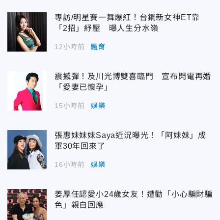
專訪/明星賽一舞爆紅！台鋼新女神ET靠
「2招」紓壓 曝人生分水嶺
12小時前
體育
震撼彈！及川光博雙喜臨門 宣布閃電再婚
「愛妻已懷孕」
15小時前
娛樂
張惠妹妹妹Saya近況曝光！「阿妹妹」成
軍30年回來了
16小時前
娛樂
姜厚任認愛小24歲女友！遭勸「小心騙財騙
色」親自回應