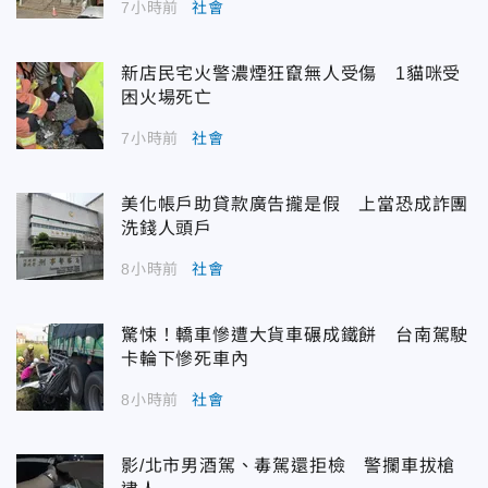
7小時前
社會
新店民宅火警濃煙狂竄無人受傷 1貓咪受
困火場死亡
7小時前
社會
美化帳戶助貸款廣告攏是假 上當恐成詐團
洗錢人頭戶
8小時前
社會
驚悚！轎車慘遭大貨車碾成鐵餅 台南駕駛
卡輪下慘死車內
8小時前
社會
影/北市男酒駕、毒駕還拒檢 警攔車拔槍