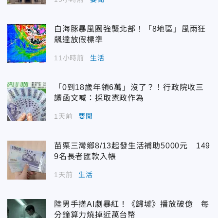
白海豚暴風圈強襲北部！「8地區」風雨狂
飆達放假標準
11小時前
生活
「0到18歲年領6萬」沒了？！行政院收三
讀函文喊：採取憲政作為
1天前
要聞
苗栗三灣鄉8/13起發生活補助5000元 149
9名長者匯款入帳
1天前
生活
陸男手搓AI劇暴紅！《歸墟》播放破億 每
分鐘算力燒掉近萬台幣