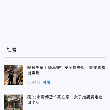
社會
暖暖男單手騎車蛇行安全帽未扣 警攔查驗
出毒駕
5小時前
社會
獨/北市驚傳恐怖死亡案 女子抱嬰屍走進
派出所