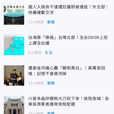
國人入境烏干達遭扣護照被遣返！外交部：
持續連繫交涉
10小時前
要聞
白海豚「擦過」台灣北部！全台08/09上班
上課全出爐
5小時前
生活
遭謝金河痛心轟「顛倒黑白」！蔣萬安回
嗆：記憶不會被洗掉
16小時前
要聞
川普多晶矽關稅大刀砍下來！政院急喊：赴
美投資業者適用免稅配額
19小時前
要聞