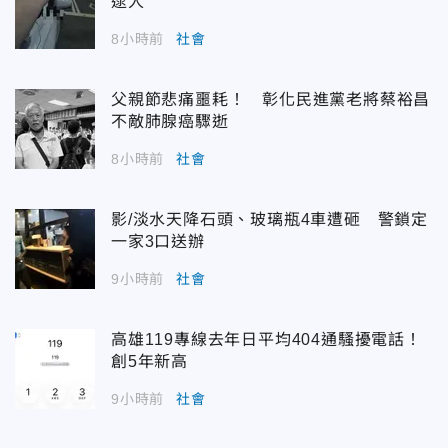
逮人
8小時前
社會
父親節悲痛噩耗！ 彰化民進黨老將蔡裕昌
不敵肺腺癌驟逝
8小時前
社會
影/淡水天降石頭、玻璃瓶4車遭砸 警鎖定
一家3口送辦
9小時前
社會
高雄119專線去年日平均404通騷擾電話！
創5年新高
9小時前
社會