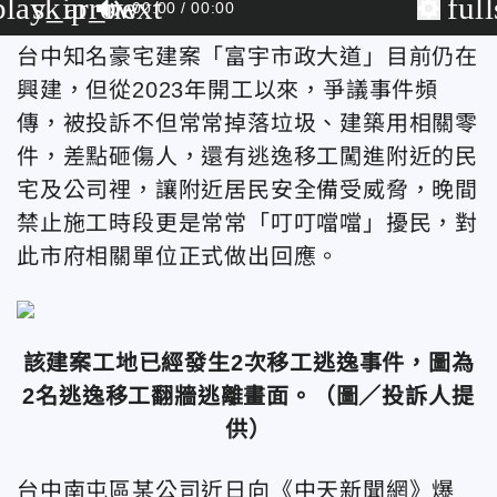
play_arrow
skip_next
ful
00:00
00:00
台中知名豪宅建案「富宇市政大道」目前仍在
興建，但從2023年開工以來，爭議事件頻
傳，被投訴不但常常掉落垃圾、建築用相關零
件，差點砸傷人，還有逃逸移工闖進附近的民
宅及公司裡，讓附近居民安全備受威脅，晚間
禁止施工時段更是常常「叮叮噹噹」擾民，對
此市府相關單位正式做出回應。
該建案工地已經發生2次移工逃逸
事件，圖為
2名逃逸移工翻牆逃離畫面。
（圖／投訴人提
供）
台中南屯區某公司近日
向《中天新聞網》爆