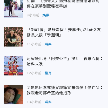
甜翻！《蜘蛛人》湯姆霍蘭德辦結婚派對
傳在豪華別墅秘密舉辦
9小時前
娛樂
「3碩1博」遭疑造假！姜厚任小24歲女友
發長文談「學邏輯」
11小時前
娛樂
河智媛化身「阿美公主」挨批 親曝心情：
始料未及
12小時前
體育
北影影后李亦捷父親節宣布懷孕！憶亡父：
我跟老哥都希望給他抱孫
13小時前
娛樂