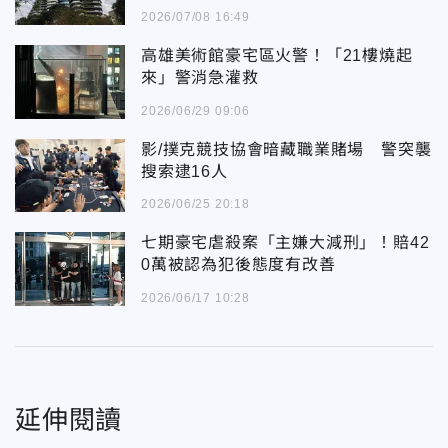
2026/07/08 16:49
高雄美術館豪宅區火警！「21樓燒起
來」警消急灌救
2026/06/29 09:06
影/撲克競技協會暗藏職業賭場 警突襲
搜索逮16人
2026/06/25 20:18
七期豪宅虐殺案「主嫌大減刑」！賠42
0萬被認為犯後態度有改善
2026/06/17 10:28
延伸閱讀