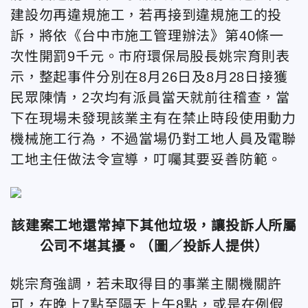
建設勿再違規施工，若再接到違規施工的投
訴，將依《台中市施工管理辦法》第40條一
次性開罰9千元。市府
環保局股長姚宗育
則表
示，整起事件
分別在8月26日及8月28日接獲
民眾陳情，2次均有派員當天就前往稽查，當
下在現場未發現該業主有在禁止時段使用動力
機械施工行為，不過當場仍對工地人員及電聯
工地主任做法令宣導，叮囑其要妥善防範。
該建案工地還常掉下其他垃圾，讓投訴人所屬
公司不堪其擾。
（圖／投訴人提供）
姚宗育強調，若未取得目的事業主關機關許
可，在晚上7點至隔天上午8點，或是在例假