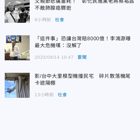
父親節悲痛噩耗！ 彰化民進黨老將蔡裕昌
不敵肺腺癌驟逝
8小時前
社會
「這件事」恐讓台灣賠8000億！李鴻源曝
最大危機嘆：沒解了
2023/08/14 10:47
要聞
影/台中大里模型機撞民宅 碎片散落機尾
卡遮陽棚
13小時前
社會