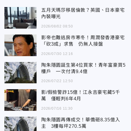
五月天瑪莎移居倫敦？英國、日本豪宅
內裝曝光
2026/08/02 08:50
影帝也難逃房市寒冬！周潤發香港豪宅
「砍3成」求售 仍無人接盤
2026/07/30 12:16
陶朱隱園誕生第4位買家！青年富豪買5
樓戶 一次付清9.4億
2026/07/22 12:50
影/假檢警詐15億！江永吉豪宅藏5千
萬 僅輕判6年4月
2026/07/16 11:30
陶朱隱園再傳成交！華僑砸8.35億入
主 3樓每坪270.5萬