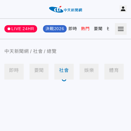
LIVE 24HR
決戰2026
即時
熱門
要聞
社會
娛樂
中天新聞網
社會
總覽
即時
要聞
社會
娛樂
體育