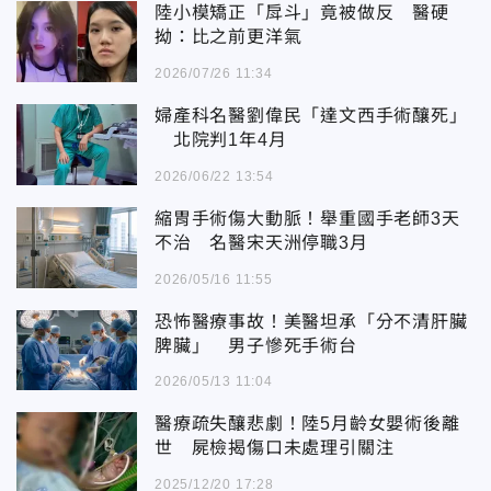
陸小模矯正「戽斗」竟被做反 醫硬
拗：比之前更洋氣
2026/07/26 11:34
婦產科名醫劉偉民「達文西手術釀死」
北院判1年4月
2026/06/22 13:54
縮胃手術傷大動脈！舉重國手老師3天
不治 名醫宋天洲停職3月
2026/05/16 11:55
恐怖醫療事故！美醫坦承「分不清肝臟
脾臟」 男子慘死手術台
2026/05/13 11:04
醫療疏失釀悲劇！陸5月齡女嬰術後離
世 屍檢揭傷口未處理引關注
2025/12/20 17:28