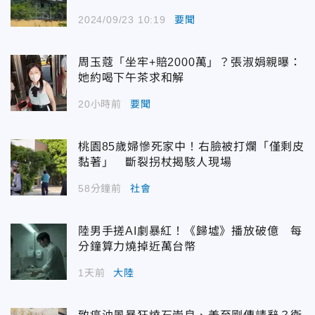
2024/09/23 10:19
要聞
周玉蔻「坐牢+賠2000萬」？張淑娟親曝：
她約喝下午茶求和解
20小時前
要聞
桃園85歲婦慘死家中！右臉被打爛「僅剩皮
黏著」 斷裂拐杖揭駭人現場
58分鐘前
社會
陸男手搓AI劇暴紅！《歸墟》播放破億 每
分鐘算力燒掉近萬台幣
1天前
大陸