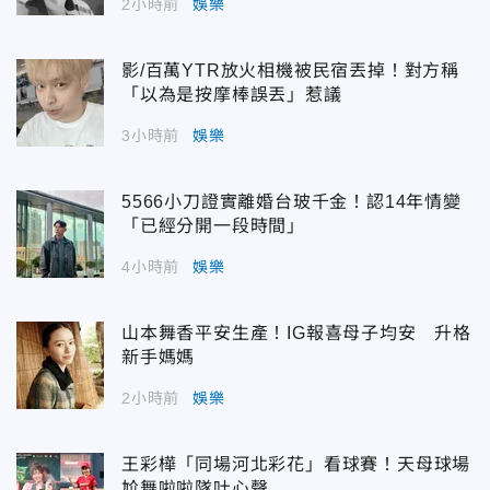
2小時前
娛樂
影/百萬YTR放火相機被民宿丟掉！對方稱
「以為是按摩棒誤丟」惹議
3小時前
娛樂
5566小刀證實離婚台玻千金！認14年情變
「已經分開一段時間」
4小時前
娛樂
山本舞香平安生產！IG報喜母子均安 升格
新手媽媽
2小時前
娛樂
王彩樺「同場河北彩花」看球賽！天母球場
尬舞啦啦隊吐心聲