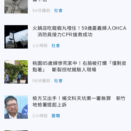
54分鐘前
社會
火鍋店吃龍蝦丸噎住！59歲嘉義婦人OHCA
消防員接力CPR搶救成功
1小時前
社會
桃園85歲婦慘死家中！右臉被打爛「僅剩皮
黏著」 斷裂拐杖揭駭人現場
58分鐘前
社會
檢方又出手！楊文科天坑案一審無罪 新竹
地檢署提起上訴
2小時前
要聞