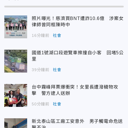
照片曝光！慈濟買BNT遭詐10.6億 涉案女
律師曾同框陳時中
16分鐘前
社會
國道1號湖口段遊覽車擦撞自小客 回堵5公
里
39分鐘前
社會
台中霧峰拜票爆衝突！女里長遭潑穢物攻
擊 警方逮人送辦
50分鐘前
社會
新北泰山區工廠工安意外 男子觸電命危送
醫不治