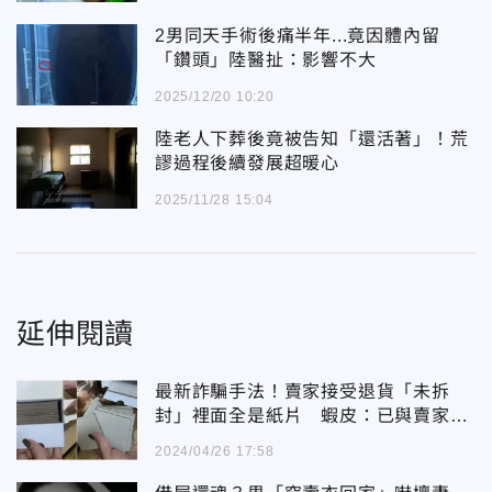
2男同天手術後痛半年...竟因體內留
「鑽頭」陸醫扯：影響不大
2025/12/20 10:20
陸老人下葬後竟被告知「還活著」！荒
謬過程後續發展超暖心
2025/11/28 15:04
延伸閱讀
最新詐騙手法！賣家接受退貨「未拆
封」裡面全是紙片 蝦皮：已與賣家聯
繫
2024/04/26 17:58