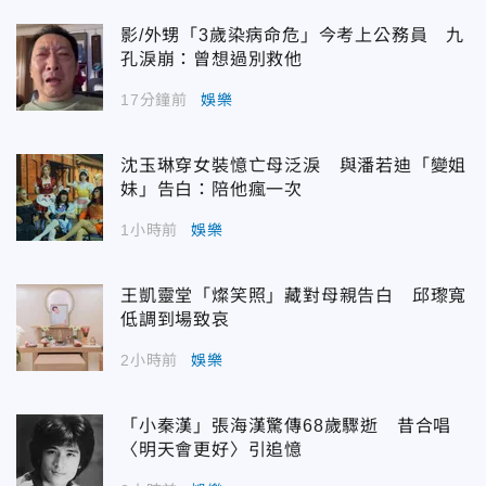
影/外甥「3歲染病命危」今考上公務員 九
孔淚崩：曾想過別救他
17分鐘前
娛樂
沈玉琳穿女裝憶亡母泛淚 與潘若迪「變姐
妹」告白：陪他瘋一次
1小時前
娛樂
王凱靈堂「燦笑照」藏對母親告白 邱瓈寬
低調到場致哀
2小時前
娛樂
「小秦漢」張海漢驚傳68歲驟逝 昔合唱
〈明天會更好〉引追憶