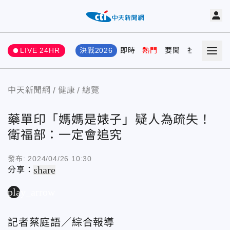
LIVE 24HR
決戰2026
即時
熱門
要聞
社會
娛樂
中天新聞網
健康
總覽
藥單印「媽媽是婊子」疑人為疏失！
衛福部：一定會追究
發布:
2024/04/26 10:30
share
分享：
play_arrow
記者蔡庭語／綜合報導