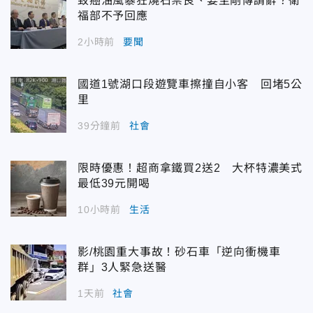
致癌油風暴狂燒石崇良、姜至剛傳請辭？衛
福部不予回應
2小時前
要聞
國道1號湖口段遊覽車擦撞自小客 回堵5公
里
39分鐘前
社會
限時優惠！超商拿鐵買2送2 大杯特濃美式
最低39元開喝
10小時前
生活
影/桃園重大事故！砂石車「逆向衝機車
群」3人緊急送醫
1天前
社會