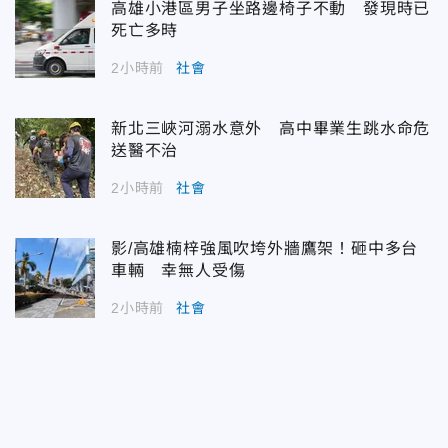
高雄小港區男子坐路邊椅子不動 發現時已
死亡多時
2小時前
社會
新北三峽河溺水意外 高中畢業生跳水命危
送醫不治
2小時前
社會
影/高雄楠梓強風吹垮外牆鷹架！砸中多台
車輛 幸無人受傷
2小時前
社會