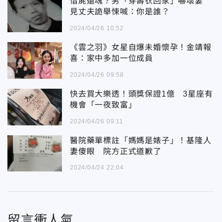
借屍還魂？男「穿壽衣回家」嚇壞妻
見丈夫詭舉悚喊：你是誰？
2024/04/26 10:52
《雲之羽》女星自爆未婚懷孕！金靖報
喜：家中多加一位成員
2024/04/26 09:58
快去買大樂透！頭獎保證1億 3星座有
機會「一夜致富」
2024/04/26 09:11
醫院藥單標註「媽媽是婊子」！基隆人
妻傻眼 院方正式道歉了
2024/04/24 22:04
留言衝人氣