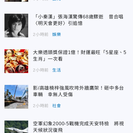
「小秦漢」張海漢驚傳68歲驟逝 昔合唱
〈明天會更好〉引追憶
2小時前
娛樂
大樂透頭獎保證1億！財運最旺「5星座、5
生肖」一次看
2小時前
生活
影/高雄楠梓強風吹垮外牆鷹架！砸中多台
車輛 幸無人受傷
2小時前
社會
空軍幻象2000-5戰機完成天安特檢 將視
天候狀況復飛