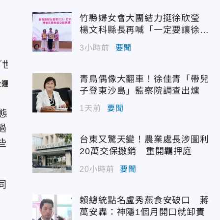
高
竹縣婦女會大團結力挺徐欣瑩
最
楊文科縣長再喊「一定要讓徐欣
瑩當選」
3小時前
要聞
青鳥偶像大翻車！徐佳青「帶兒
壯運提供）
子登東沙島」監察院調查出爐
1天前
要聞
態
過
台東又驚天變！農業處長涉圖利
些
20萬交保撤銷 重開羈押庭
20小時前
要聞
同
賴總統點名盧秀燕食安破口 蔣
萬安轟：神隱1個月開口就卸責