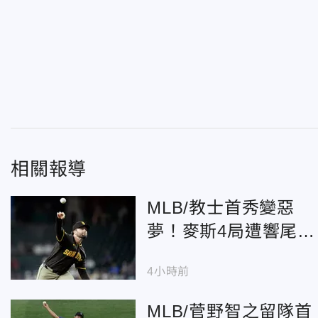
相關報導
MLB/教士首秀變惡
夢！麥斯4局遭響尾蛇
狂灌8分 慘吞震撼敗
4小時前
仗
MLB/菅野智之留隊首