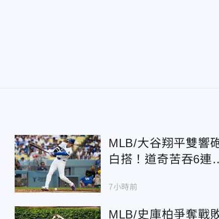
MLB/大谷翔平雙響
白搭！道奇苦吞6連
敗、慘遭橫掃
7小時前
MLB/史庫柏爭奪戰