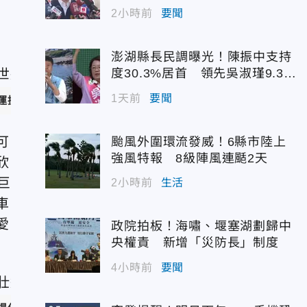
2小時前
要聞
澎湖縣長民調曝光！陳振中支持
度30.3%居首 領先吳淑瑾9.3個
百分點
1天前
要聞
運提供）
可
颱風外圍環流發威！6縣市陸上
強風特報 8級陣風連颳2天
欣
巨
2小時前
生活
車
愛
政院拍板！海嘯、堰塞湖劃歸中
央權責 新增「災防長」制度
4小時前
要聞