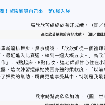
守備！驚險觸殺自己來 第6勝入袋
高欣欣苦練終於有好成績。（圖／世壯
始重新編排舞步，吳京橋說，「欣欣姐從一個禮拜
斯，最近進入比賽週，練到一週大概五次。」高欣
作」，5點起床、6點化妝，連老師都甘心住在小
透露，這次練習還讓她找回身體的柔軟度，「以前
多了嬋柔的幫助，跳舞更能享受其中，特別是我最