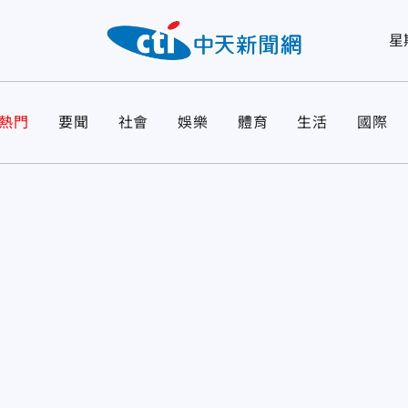
星
熱門
要聞
社會
娛樂
體育
生活
國際