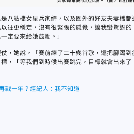
兵家綺幫高欣欣加油。（圖／世壯運
也是八點檔女星兵家綺，以及圈外的好友夫妻檔都
比以往更穩定，沒有很緊張的感覺，讓我蠻驚訝的
也一定要來給她鼓勵。」
硬仗，她說，「賽前練了二十幾首歌，還把腳踢到
目標，「等我們到時候出賽跳完，目標就會出來了
否再戰一年？經紀人：我不知道