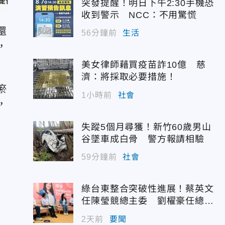
提供）
突發提醒！明日下午2:30手機恐
收到警示 NCC：不用驚慌
還
56分鐘前
生活
，
美女律師藉買疫苗詐10億 慈
濟：將採取必要措施！
瘀
1小時前
社會
，
失蹤5個月尋獲！新竹60歲男山
谷墜車成白骨 警方報請相驗
59分鐘前
社會
綠台東整合突破性進展！蔡英文
任陳瑩競總主委 劉櫂豪任總幹
事
2天前
要聞