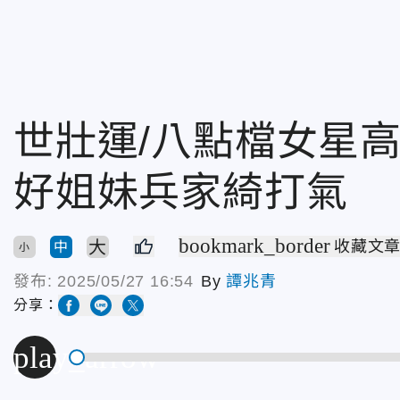
世壯運/八點檔女星
好姐妹兵家綺打氣
bookmark_border
大
收藏文
中
小
發布:
2025/05/27 16:54
By
譚兆青
分享：
play_arrow