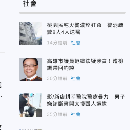
社會
桃園民宅火警濃煙狂竄 警消疏
散8人4人送醫
14分鐘前
社會
高雄市議員范織欽疑涉貪！遭檢
調帶回約談
30分鐘前
社會
砲
影/新店耕莘醫院醫療暴力 男子
嫌診斷書開太慢毆人遭逮
35分鐘前
社會
敗