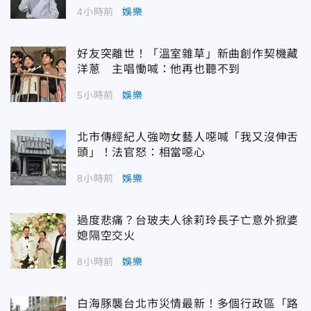
4小時前
娛樂
好友突離世！「溫室雜草」新曲創作契機藏
洋蔥 主唱慟喊：他再也聽不到
5小時前
娛樂
北市傳經紀人強吻女藝人噁喊「我又沒伸舌
頭」！法官怒：相當噁心
8小時前
娛樂
過度悲痛？台玻夫人徐莉玲長子亡意外掀婆
媳隔空交火
8小時前
娛樂
白海豚襲台北市災情最新！多個行政區「路