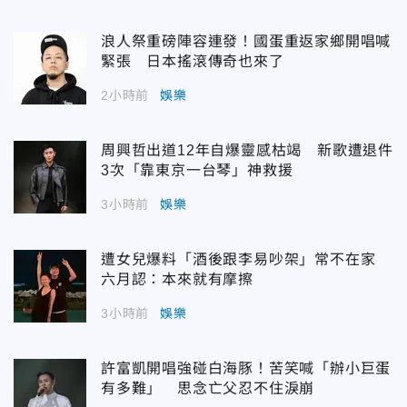
浪人祭重磅陣容連發！國蛋重返家鄉開唱喊
緊張 日本搖滾傳奇也來了
2小時前
娛樂
周興哲出道12年自爆靈感枯竭 新歌遭退件
3次「靠東京一台琴」神救援
3小時前
娛樂
遭女兒爆料「酒後跟李易吵架」常不在家
六月認：本來就有摩擦
3小時前
娛樂
許富凱開唱強碰白海豚！苦笑喊「辦小巨蛋
有多難」 思念亡父忍不住淚崩