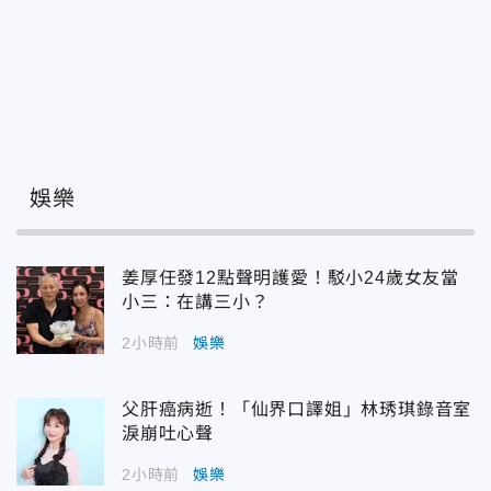
娛樂
姜厚任發12點聲明護愛！駁小24歲女友當
小三：在講三小？
2小時前
娛樂
父肝癌病逝！「仙界口譯姐」林琇琪錄音室
淚崩吐心聲
2小時前
娛樂