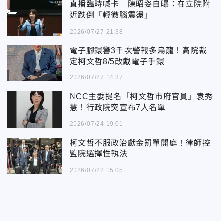
直播臨時喊卡 陳昭姿自曝：在立院附
近跌倒「輕微腦震盪」
2026/07/27 21:38
電子腳鐶響3千次警報多烏龍！高院裁
定柯文哲8/5改戴電子手鐶
2026/07/27 14:37
NCC主委提名「柯文哲市府官員」袁秀
慧！行政院突宣布7人名單
2026/07/24 19:01
柯文哲不服政治獻金罰單開庭！律師控
監院選擇性執法
2026/07/22 15:05