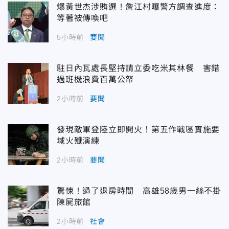
爆黃世杰涉賄選！詹江村曝警方調查進度：
等著被傳喚吧
5小時前
要聞
駐日內瓦處長堅持請立委吃米其林餐 害錯
過班機浪費百萬公帑
2小時前
要聞
發現敵軍登陸立即開火！第五作戰區實施要
域火殲演練
2小時前
要聞
驚悚！過了退房時間 高雄58歲男一絲不掛
陳屍旅館
2小時前
社會