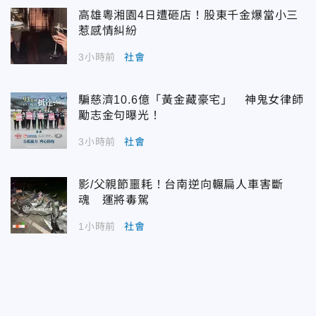
高雄粵湘園4日遭砸店！股東千金爆當小三
惹感情糾紛
3小時前
社會
騙慈濟10.6億「黃金藏豪宅」 神鬼女律師
勵志金句曝光！
3小時前
社會
影/父親節噩耗！台南逆向輾扁人車害斷
魂 運將毒駕
1小時前
社會