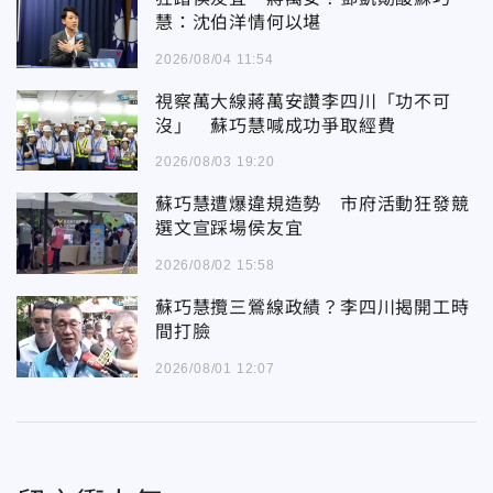
慧：沈伯洋情何以堪
2026/08/04 11:54
視察萬大線蔣萬安讚李四川「功不可
沒」 蘇巧慧喊成功爭取經費
2026/08/03 19:20
蘇巧慧遭爆違規造勢 市府活動狂發競
選文宣踩場侯友宜
2026/08/02 15:58
蘇巧慧攬三鶯線政績？李四川揭開工時
間打臉
2026/08/01 12:07