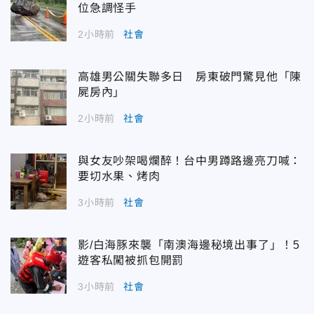
位急調怪手
2小時前
社會
高雄男公關失聯多日 房東破門驚見他「陳
屍房內」
2小時前
社會
與女友吵架喝爛醉！台中男蹲路邊亮刀喊：
要切水果、烤肉
3小時前
社會
影/白海豚來襲「南澳海邊秘境出事了」！5
遊客私闖被抓包開罰
3小時前
社會