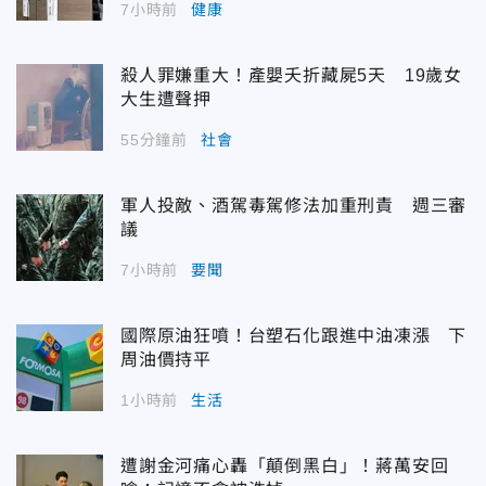
7小時前
健康
殺人罪嫌重大！產嬰夭折藏屍5天 19歲女
大生遭聲押
55分鐘前
社會
軍人投敵、酒駕毒駕修法加重刑責 週三審
議
7小時前
要聞
國際原油狂噴！台塑石化跟進中油凍漲 下
周油價持平
1小時前
生活
遭謝金河痛心轟「顛倒黑白」！蔣萬安回