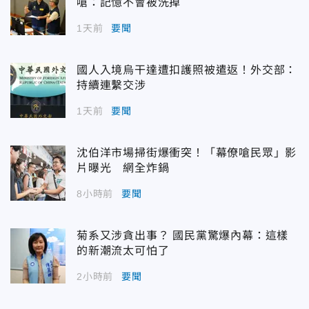
嗆：記憶不會被洗掉
1天前
要聞
國人入境烏干達遭扣護照被遣返！外交部：
持續連繫交涉
1天前
要聞
沈伯洋市場掃街爆衝突！「幕僚嗆民眾」影
片曝光 網全炸鍋
8小時前
要聞
菊系又涉貪出事？ 國民黨驚爆內幕：這樣
的新潮流太可怕了
2小時前
要聞