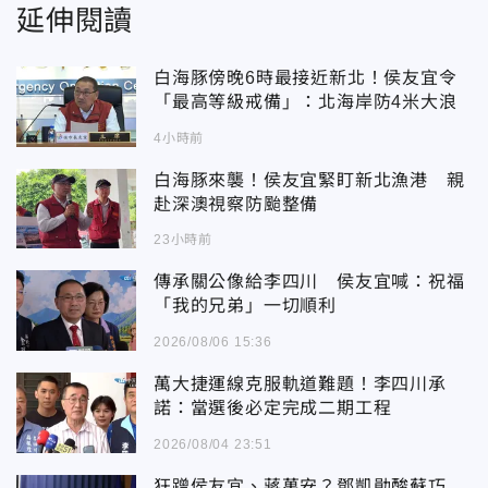
延伸閱讀
白海豚傍晚6時最接近新北！侯友宜令
「最高等級戒備」：北海岸防4米大浪
4小時前
白海豚來襲！侯友宜緊盯新北漁港 親
赴深澳視察防颱整備
23小時前
傳承關公像給李四川 侯友宜喊：祝福
「我的兄弟」一切順利
2026/08/06 15:36
萬大捷運線克服軌道難題！李四川承
諾：當選後必定完成二期工程
2026/08/04 23:51
狂蹭侯友宜、蔣萬安？鄧凱勛酸蘇巧