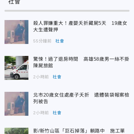
社會
殺人罪嫌重大！產嬰夭折藏屍5天 19歲女
大生遭聲押
55分鐘前
社會
驚悚！過了退房時間 高雄58歲男一絲不掛
陳屍旅館
2小時前
社會
北市20歲女住處產子夭折 遺體裝袋報案檢
列被告
2小時前
社會
影/新竹山區「巨石掉落」躺路中 施工單