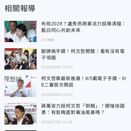
相關報導
布局2028？盧秀燕跨黨派力挺陳清龍：
藍白同心共創未來
3小時前
腳鐐換手鐶！柯文哲開酸：看有沒有電
子項圈
2026/08/05 16:55
柯文哲案最新進展！8/5戴電子手鐶、9/
8二審首次開庭
2026/08/04 16:52
蔣萬安力挺柯文哲「倒賴」！開嗆徐國
勇：有氣魄面對毒油風暴嗎？
2026/07/30 11:48