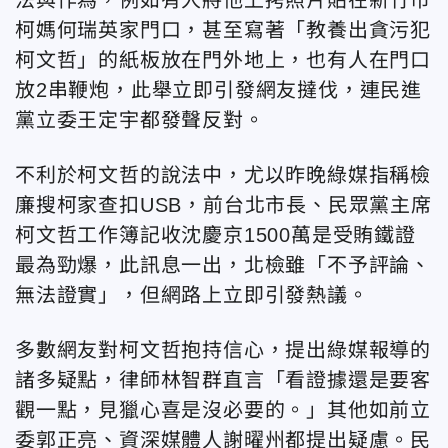
柯媽何瑞英家門口，甚至寫著「教養出貪污犯
柯文哲」的紙板放在門外地上，也有人在門口
放2串鞭炮，此舉立即引發網友撻伐，連民進
黨立委王定宇都發聲反對。
不利於柯文哲的說法中，尤以昨晚綠媒指稱檢
廉搜柯家查扣USB，前台北市長、民眾黨主席
柯文哲工作簿記收沈慶京1500萬是受賄鐵證
最為勁爆，此訊息一出，北檢雖「不予評論、
無法證實」，但網路上立即引發熱議。
多數網友對柯文哲抱持信心，提出綠媒報導的
諸多疑點，律師林智群直言「看證據還是要客
觀一點，見獵心喜是沒必要的。」其他如前立
委郭正亮、資深媒體人謝曜州都提出疑慮。民