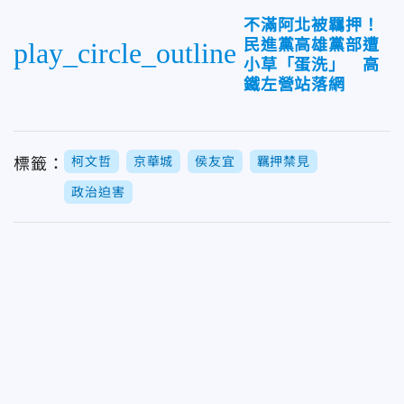
不滿阿北被羈押！
民進黨高雄黨部遭
play_circle_outline
小草「蛋洗」 高
鐵左營站落網
柯文哲
京華城
侯友宜
羈押禁見
標籤：
政治迫害