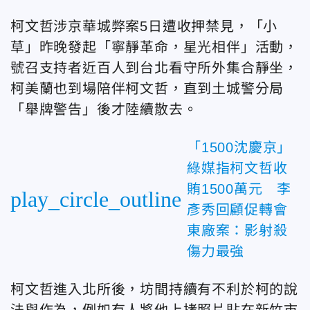
柯文哲涉京華城弊案5日遭收押禁見，「小
草」昨晚發起「寧靜革命，星光相伴」活動，
號召支持者近百人到台北看守所外集合靜坐，
柯美蘭也到場陪伴柯文哲，直到土城警分局
「舉牌警告」後才陸續散去。
「1500沈慶京」
綠媒指柯文哲收
賄1500萬元 李
play_circle_outline
彥秀回顧促轉會
東廠案：影射殺
傷力最強
柯文哲進入北所後，坊間持續有不利於柯的說
法與作為，例如有人將他上拷照片貼在新竹市