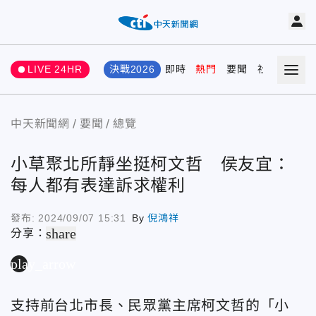
LIVE 24HR
決戰2026
即時
熱門
要聞
社會
娛樂
中天新聞網
要聞
總覽
小草聚北所靜坐挺柯文哲 侯友宜：
每人都有表達訴求權利
發布:
2024/09/07 15:31
By
倪鴻祥
share
分享：
play_arrow
支持前台北市長、民眾黨主席柯文哲的「小