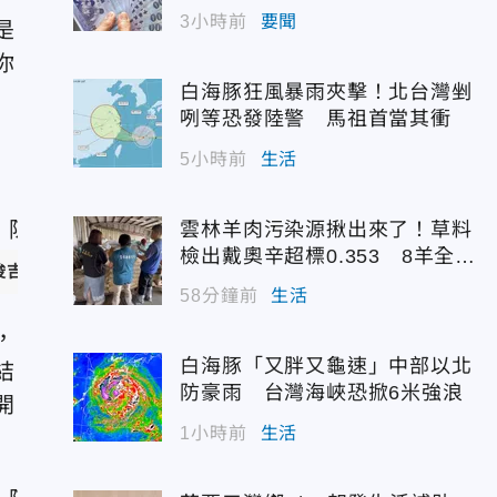
為
3小時前
要聞
是
你
白海豚狂風暴雨夾擊！北台灣剉
」
咧等恐發陸警 馬祖首當其衝
5小時前
生活
雲林羊肉污染源揪出來了！草料
檢出戴奧辛超標0.353 8羊全撲
俊吉、杜宜諳、郭吉銓攝）
殺化製
58分鐘前
生活
，
白海豚「又胖又龜速」中部以北
結
防豪雨 台灣海峽恐掀6米強浪
開
1小時前
生活