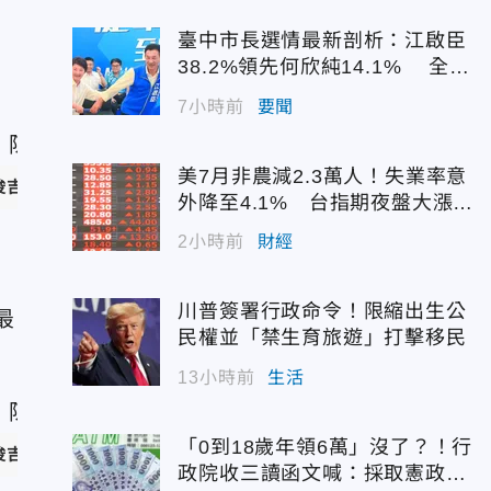
臺中市長選情最新剖析：江啟臣
」
38.2%領先何欣純14.1% 全世
代支持度全面居首
7小時前
要聞
美7月非農減2.3萬人！失業率意
俊吉、杜宜諳、郭吉銓攝）
外降至4.1% 台指期夜盤大漲7
45點
2小時前
財經
川普簽署行政命令！限縮出生公
最
民權並「禁生育旅遊」打擊移民
13小時前
生活
「0到18歲年領6萬」沒了？！行
俊吉、杜宜諳、郭吉銓攝）
政院收三讀函文喊：採取憲政作