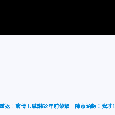
紀重返！翁倩玉感謝52年前榮耀 陳意涵虧：我才