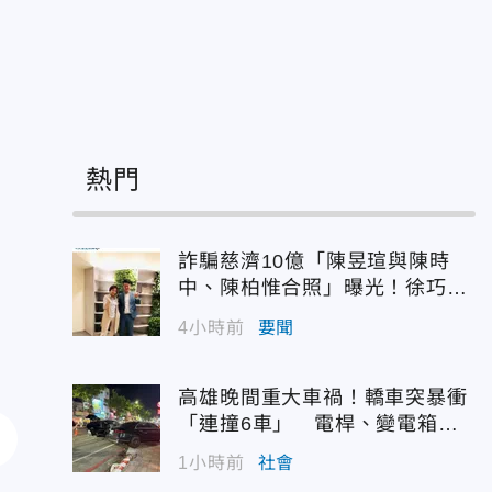
熱門
詐騙慈濟10億「陳昱瑄與陳時
中、陳柏惟合照」曝光！徐巧芯
震撼出手
4小時前
要聞
高雄晚間重大車禍！轎車突暴衝
「連撞6車」 電桿、變電箱全
遭殃
1小時前
社會