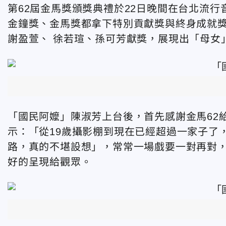
第62屆金馬獎頒獎典禮於22日晚間在台北流
金鐘獎、金馬獎都拿下特別貢獻獎與終身成就
謝盈萱、 徐若瑄、孫可芳獻獎，展現出「母女
「國民阿嬤」陳淑芳
上台後，首先感謝
金馬62
示：「從19歲攝影棚到現在已經超過一家子了
路，真的不堪設想」，常常一場戲要一對再對
好的呈現給觀眾。