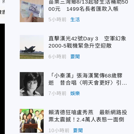
苗栗三灣鄉8/13起發生活補助50
00元 1499名長者匯款入帳
俊吉、杜宜諳、郭吉銓攝）
5小時前
生活
直擊漢光42號Day 3 空軍幻象
2000-5戰機緊急升空迎敵
6小時前
要聞
「小秦漢」張海漢驚傳68歲驟
逝 昔合唱〈明天會更好〉引追
憶
7小時前
娛樂
賴清德狂嗆盧秀燕 最新網路投
票太震撼！2.4萬人表態一面倒
10小時前
要聞