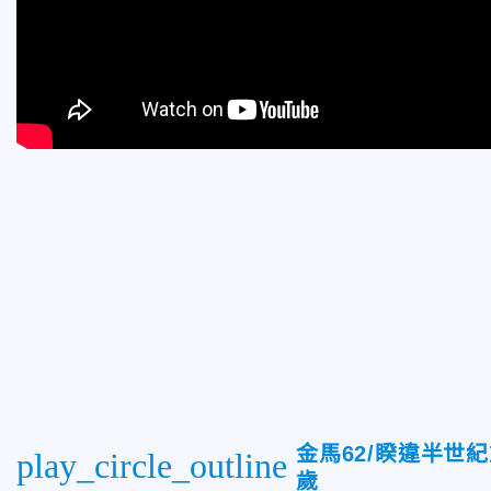
金馬62/睽違半世
play_circle_outline
歲