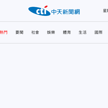
星
熱門
要聞
社會
娛樂
體育
生活
國際