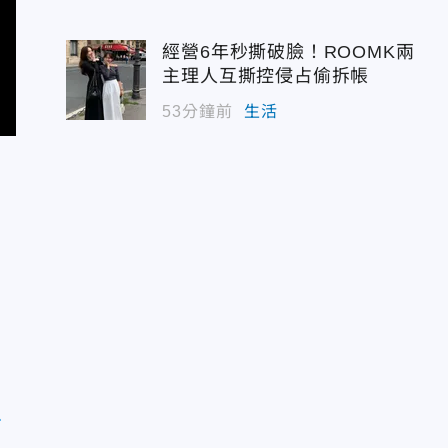
經營6年秒撕破臉！ROOMK兩
主理人互撕控侵占偷拆帳
53分鐘前
生活
1