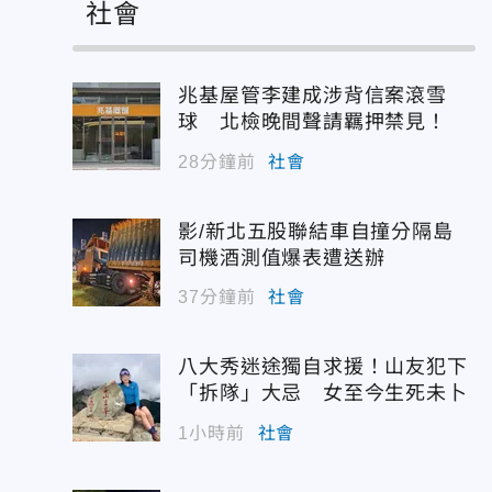
社會
兆基屋管李建成涉背信案滾雪
球 北檢晚間聲請羈押禁見！
28分鐘前
社會
影/新北五股聯結車自撞分隔島
司機酒測值爆表遭送辦
37分鐘前
社會
八大秀迷途獨自求援！山友犯下
「拆隊」大忌 女至今生死未卜
1小時前
社會