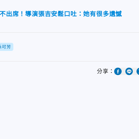
定不出席！導演張吉安鬆口吐：她有很多遺憾
孫可芳
分享：