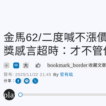
金馬62/二度喊不漲
獎感言超時：才不管
bookmark_border
大
收藏文
中
小
發布:
2025/11/22 21:45
By
官有紘
分享：
play_arrow