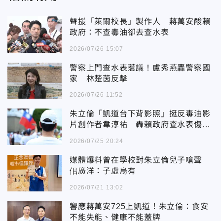
聲援「萊爾校長」製作人 蔣萬安酸賴
政府：不查毒油卻去查水表
2026/07/26 15:07
警察上門查水表惹議！盧秀燕轟警察國
家 林楚茵反擊
2026/07/26 11:52
朱立倫「凱道台下背影照」挺反毒油影
片創作者韋淳祐 轟賴政府查水表傷害
民主
2026/07/25 20:24
媒體爆料曾在學校對朱立倫兒子嗆聲
佀廣洋：子虛烏有
2026/07/21 13:02
響應蔣萬安725上凱道！朱立倫：食安
不能失能、健康不能蓋牌