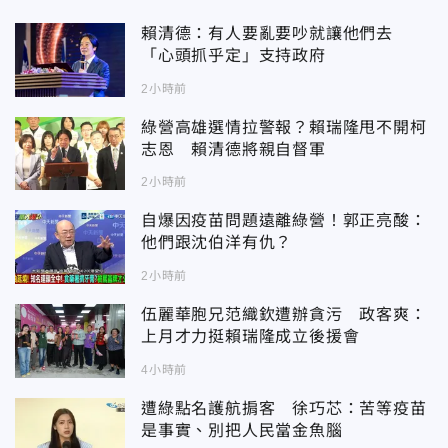
賴清德：有人要亂要吵就讓他們去
「心頭抓乎定」支持政府
2小時前
綠營高雄選情拉警報？賴瑞隆甩不開柯
志恩 賴清德將親自督軍
2小時前
自爆因疫苗問題遠離綠營！郭正亮酸：
他們跟沈伯洋有仇？
2小時前
伍麗華胞兄范織欽遭辦貪污 政客爽：
上月才力挺賴瑞隆成立後援會
4小時前
遭綠點名護航掮客 徐巧芯：苦等疫苗
是事實、別把人民當金魚腦