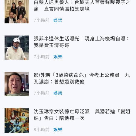
白髮人送黑髮人！台玻夫人首發聲曝喪子之
痛 直言同情張柏芝處境
7小時前
娛樂
張菲半退休生活曝光！現身上海機場自曝：
我是費玉清哥哥
7小時前
娛樂
影/外甥「3歲染病命危」今考上公務員 九
孔淚崩：曾想過別救他
7小時前
娛樂
沈玉琳穿女裝憶亡母泛淚 與潘若迪「變姐
妹」告白：陪他瘋一次
8小時前
娛樂