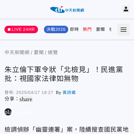
LIVE 24HR
決戰2026
即時
熱門
要聞
社會
娛樂
中天新聞網
要聞
總覽
朱立倫下軍令狀「北檢見」！民進黨
批：視國家法律如無物
發布:
2025/04/17 18:27
By
黃詩崴
share
分享：
play_arrow
檢調偵辦「幽靈連署」案，陸續搜查國民黨地