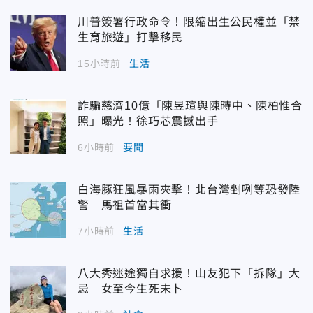
川普簽署行政命令！限縮出生公民權並「禁
生育旅遊」打擊移民
15小時前
生活
詐騙慈濟10億「陳昱瑄與陳時中、陳柏惟合
照」曝光！徐巧芯震撼出手
6小時前
要聞
白海豚狂風暴雨夾擊！北台灣剉咧等恐發陸
警 馬祖首當其衝
7小時前
生活
八大秀迷途獨自求援！山友犯下「拆隊」大
忌 女至今生死未卜