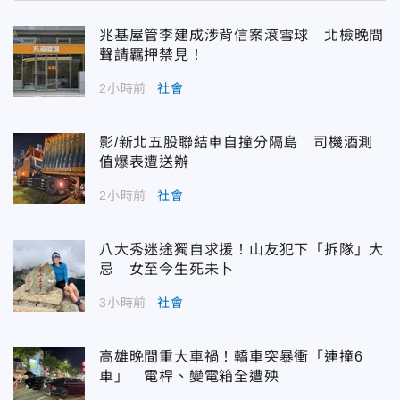
兆基屋管李建成涉背信案滾雪球 北檢晚間
聲請羈押禁見！
2小時前
社會
影/新北五股聯結車自撞分隔島 司機酒測
值爆表遭送辦
2小時前
社會
八大秀迷途獨自求援！山友犯下「拆隊」大
忌 女至今生死未卜
3小時前
社會
高雄晚間重大車禍！轎車突暴衝「連撞6
車」 電桿、變電箱全遭殃