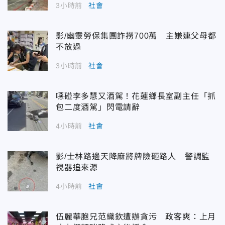
3小時前
社會
影/幽靈勞保集團詐撈700萬 主嫌連父母都
不放過
3小時前
社會
噁碰李多慧又酒駕！花蓮鄉長室副主任「抓
包二度酒駕」閃電請辭
4小時前
社會
影/士林路邊天降麻將牌險砸路人 警調監
視器追來源
4小時前
社會
伍麗華胞兄范織欽遭辦貪污 政客爽：上月