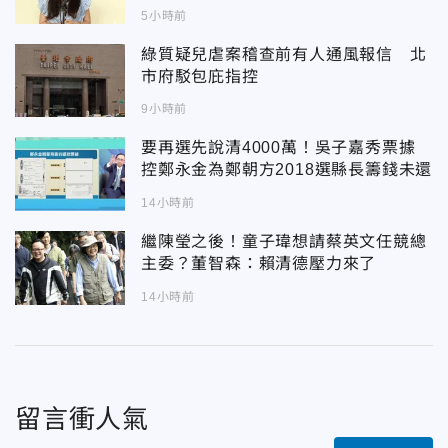
5小時前
綠質疑兒虐案稽查前有人通風報信 北
市府駁包庇指控
9小時前
要再選先說清4000萬！吳子嘉秀票據
控鄭永金為鄭朝方2018選縣長籌錢未還
14小時前
繼陳瑩之後！童子瑋想請蔡英文任競總
主委？董智森：賴清德壓力來了
14小時前
留言衝人氣