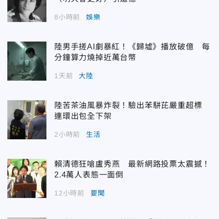
8小時前
娛樂
陸男手搓AI劇暴紅！《歸墟》播放破億 每
分鐘算力燒掉近萬台幣
1天前
大陸
陸苦茶油風暴炸裂！驗出苯駢芘嚴重超標
連環出包全下架
2小時前
生活
賴清德狂嗆盧秀燕 最新網路投票太震撼！
2.4萬人表態一面倒
12小時前
要聞