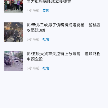
才力挺賴瑞隆成立後援會
4小時前
要聞
影/新北三峽男子債務糾紛遭開槍 警桃園
攻堅逮3嫌
5小時前
社會
影/五股大貨車失控衝上分隔島 撞爛路樹
車頭全毀
5小時前
社會