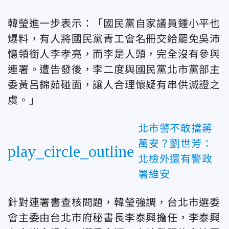
韓瑩進一步表示：「國民黨自家議員鍾小平也
爆料，有人將國民黨青工會名冊交給罷免吳沛
憶領銜人李孝亮，而李是人頭，完全沒有參與
連署。遭告發後，李二度與國民黨北市黨部主
委黃呂錦茹碰面，讓人合理懷疑有串供滅證之
虞。」
北市警不敢擋蔣
萬安？劉世芳：
play_circle_outline
北檢外還有警政
署維安
針對連署書查核問題，韓瑩強調，台北市選委
會主委由台北市府秘書長李泰興擔任，李泰興