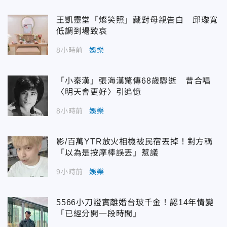
王凱靈堂「燦笑照」藏對母親告白 邱瓈寬
低調到場致哀
8小時前
娛樂
「小秦漢」張海漢驚傳68歲驟逝 昔合唱
〈明天會更好〉引追憶
8小時前
娛樂
影/百萬YTR放火相機被民宿丟掉！對方稱
「以為是按摩棒誤丟」惹議
9小時前
娛樂
5566小刀證實離婚台玻千金！認14年情變
「已經分開一段時間」