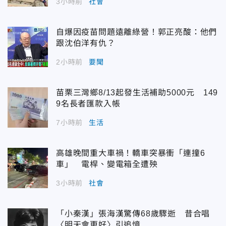
3小時前
社會
自爆因疫苗問題遠離綠營！郭正亮酸：他們
跟沈伯洋有仇？
2小時前
要聞
苗栗三灣鄉8/13起發生活補助5000元 149
9名長者匯款入帳
7小時前
生活
高雄晚間重大車禍！轎車突暴衝「連撞6
車」 電桿、變電箱全遭殃
3小時前
社會
「小秦漢」張海漢驚傳68歲驟逝 昔合唱
〈明天會更好〉引追憶