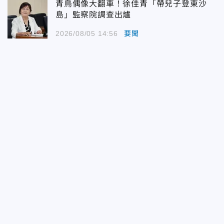
青鳥偶像大翻車！徐佳青「帶兒子登東沙
島」監察院調查出爐
2026/08/05 14:56
要聞