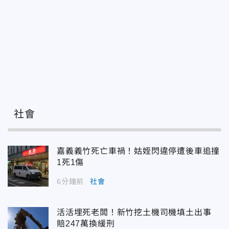
社會
嘉義義竹死亡車禍！姑姪閃違停遭後車追撞
1死1傷
6分鐘前
社會
活活埋死老闆！新竹挖土機司機填土出事
賠247萬換緩刑