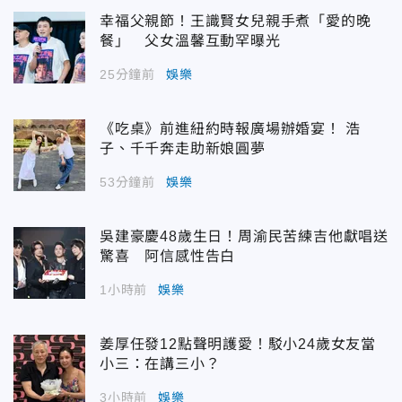
幸福父親節！王識賢女兒親手煮「愛的晚
餐」 父女溫馨互動罕曝光
25分鐘前
娛樂
《吃桌》前進紐約時報廣場辦婚宴！ 浩
子、千千奔走助新娘圓夢
53分鐘前
娛樂
吳建豪慶48歲生日！周渝民苦練吉他獻唱送
驚喜 阿信感性告白
1小時前
娛樂
姜厚任發12點聲明護愛！駁小24歲女友當
小三：在講三小？
3小時前
娛樂