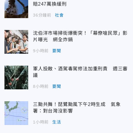
賠247萬換緩刑
36分鐘前
社會
沈伯洋市場掃街爆衝突！「幕僚嗆民眾」影
片曝光 網全炸鍋
9小時前
要聞
軍人投敵、酒駕毒駕修法加重刑責 週三審
議
8小時前
要聞
三颱共舞！琵鷺颱風下午2時生成 氣象
署：對台灣沒影響
1小時前
生活