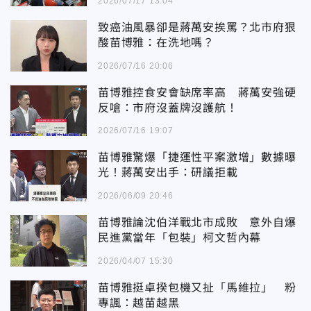
2026/07/17 13:04
致癌油風暴卻是蔣萬安挨罵？北市府狠
酸苗博雅：在洗地嗎？
2026/07/16 20:06
苗博雅控食安會缺席率高 蔣萬安強硬
反嗆：市府沒蓋牌沒護航！
2026/07/16 19:07
苗博雅驚爆「捷運性平案激增」數據曝
光！蔣萬安出手：研議拒載
2026/06/09 20:46
苗博雅論沈伯洋戰北市成敗 意外自爆
民進黨當年「包裝」柯文哲內幕
2026/04/07 15:30
苗博雅挺卓揆包機又扯「馬維拉」 粉
專諷：越苗越黑