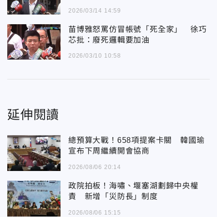
2026/03/14 14:59
苗博雅怒罵仿冒帳號「死全家」 徐巧
芯批：廢死邏輯要加油
2026/03/10 10:58
延伸閱讀
總預算大戰！658項提案卡關 韓國瑜
宣布下周繼續開會協商
2026/08/06 20:14
政院拍板！海嘯、堰塞湖劃歸中央權
責 新增「災防長」制度
2026/08/06 15:15