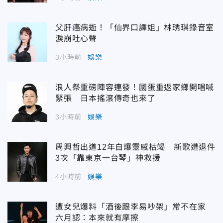
父肝癌病逝！「仙界口譯姐」林琇琪錄音室
淚崩吐心聲
3小時前
娛樂
浪人祭重磅陣容連發！國蛋重返家鄉開唱喊
緊張 日本搖滾傳奇也來了
3小時前
娛樂
周興哲出道12年自爆靈感枯竭 新歌遭退件
3次「靠東京一台琴」神救援
4小時前
娛樂
遭女兒爆料「酒後跟李易吵架」常不在家
六月認：本來就有摩擦