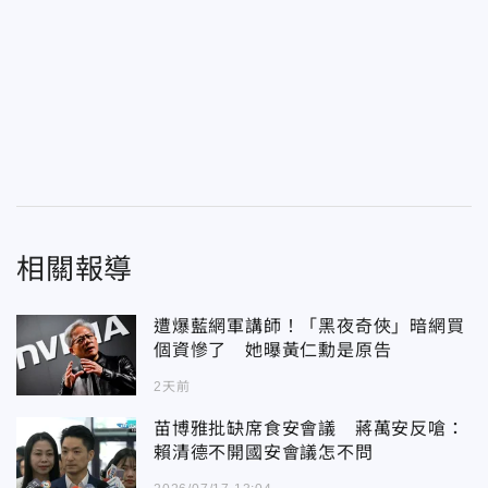
相關報導
遭爆藍網軍講師！「黑夜奇俠」暗網買
個資慘了 她曝黃仁勳是原告
2天前
苗博雅批缺席食安會議 蔣萬安反嗆：
賴清德不開國安會議怎不問