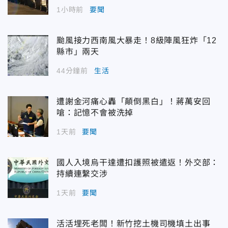
1小時前
要聞
颱風接力西南風大暴走！8級陣風狂炸「12
縣市」兩天
44分鐘前
生活
遭謝金河痛心轟「顛倒黑白」！蔣萬安回
嗆：記憶不會被洗掉
1天前
要聞
國人入境烏干達遭扣護照被遣返！外交部：
持續連繫交涉
1天前
要聞
活活埋死老闆！新竹挖土機司機填土出事