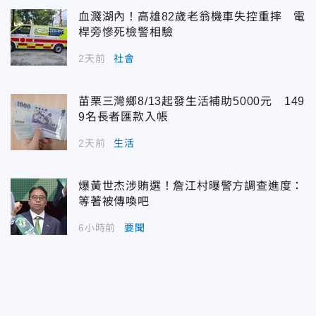
血濺湖內！高雄82歲老翁機車失控重摔 電
桿旁慘死檢警相驗
2天前
社會
苗栗三灣鄉8/13起發生活補助5000元 149
9名長者匯款入帳
2天前
生活
爆黃世杰涉賄選！詹江村曝警方調查進度：
等著被傳喚吧
6小時前
要聞