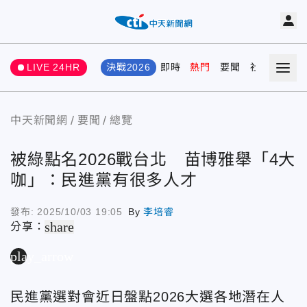
LIVE 24HR
決戰2026
即時
熱門
要聞
社會
娛樂
中天新聞網
要聞
總覽
被綠點名2026戰台北 苗博雅舉「4大
咖」：民進黨有很多人才
發布:
2025/10/03 19:05
By
李培睿
share
分享：
play_arrow
民進黨選對會近日盤點2026大選各地潛在人