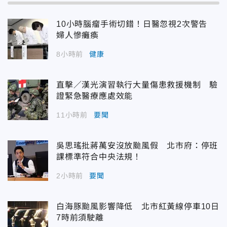
10小時腦瘤手術切錯！日醫忽視2次警告
婦人慘癱瘓
8小時前
健康
直擊／漢光演習執行大量傷患救援機制 驗
證緊急醫療應處效能
11小時前
要聞
吳思瑤批蔣萬安沒放颱風假 北市府：停班
課標準符合中央法規！
2小時前
要聞
白海豚颱風影響降低 北市紅黃線停車10日
7時前須駛離