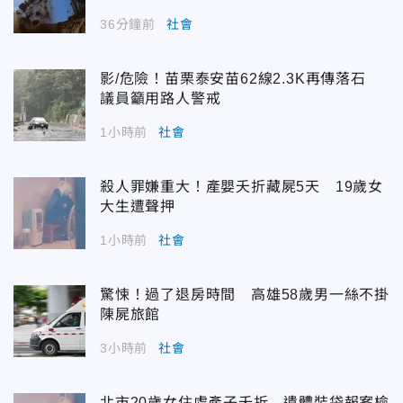
36分鐘前
社會
影/危險！苗栗泰安苗62線2.3K再傳落石
議員籲用路人警戒
1小時前
社會
殺人罪嫌重大！產嬰夭折藏屍5天 19歲女
大生遭聲押
1小時前
社會
驚悚！過了退房時間 高雄58歲男一絲不掛
陳屍旅館
3小時前
社會
北市20歲女住處產子夭折 遺體裝袋報案檢