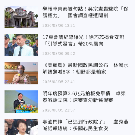
舉報卓榮泰被句點！吳宗憲轟監院「保
護權力」 國會調查權遭閹割
2026/08/06 13:21
17頁會議紀錄曝光！徐巧芯揭食安辦
「引導式發言」帶20%風向
2026/08/06 09:52
《美麗島》最新國政民調公布 林濁水
解讀驚喊8字：朝野都是輸家
2026/08/05 22:41
明年度預算3.6兆元拍板免舉債 卓榮
泰喊話立院：速審查勿新舊混審
2026/08/05 21:57
毒油門神「已追到行政院了」 盧秀燕
喊話賴總統：多關心民生食安