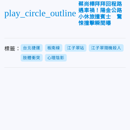
蔡尚樺拜拜回程路
遇車禍！陽金公路
play_circle_outline
小休旅撞賓士 驚
悚撞擊瞬間曝
台北捷運
板南線
江子翠站
江子翠隨機殺人
標籤：
肢體衝突
心理陰影