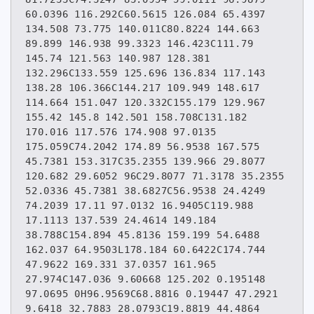
60.0396 116.292C60.5615 126.084 65.4397 
134.508 73.775 140.011C80.8224 144.663 
89.899 146.938 99.3323 146.423C111.79 
145.74 121.563 140.987 128.381 
132.296C133.559 125.696 136.834 117.143 
138.28 106.366C144.217 109.949 148.617 
114.664 151.047 120.332C155.179 129.967 
155.42 145.8 142.501 158.708C131.182 
170.016 117.576 174.908 97.0135 
175.059C74.2042 174.89 56.9538 167.575 
45.7381 153.317C35.2355 139.966 29.8077 
120.682 29.6052 96C29.8077 71.3178 35.2355 
52.0336 45.7381 38.6827C56.9538 24.4249 
74.2039 17.11 97.0132 16.9405C119.988 
17.1113 137.539 24.4614 149.184 
38.788C154.894 45.8136 159.199 54.6488 
162.037 64.9503L178.184 60.6422C174.744 
47.9622 169.331 37.0357 161.965 
27.974C147.036 9.60668 125.202 0.195148 
97.0695 0H96.9569C68.8816 0.19447 47.2921 
9.6418 32.7883 28.0793C19.8819 44.4864 