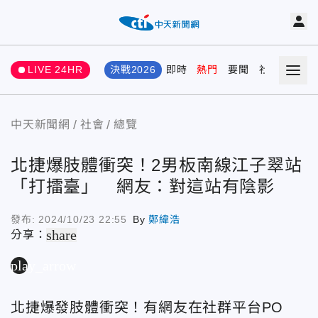
LIVE 24HR
決戰2026
即時
熱門
要聞
社會
娛樂
中天新聞網
社會
總覽
北捷爆肢體衝突！2男板南線江子翠站
「打擂臺」 網友：對這站有陰影
發布:
2024/10/23 22:55
By
鄭緯浩
share
分享：
play_arrow
北捷爆發肢體衝突！有網友在社群平台PO