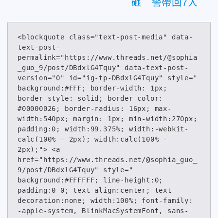
砸 警帶回7人
<blockquote class="text-post-media" data-
text-post-
permalink="https://www.threads.net/@sophia
_guo_9/post/DBdxlG4Tquy" data-text-post-
version="0" id="ig-tp-DBdxlG4Tquy" style=" 
background:#FFF; border-width: 1px; 
border-style: solid; border-color: 
#00000026; border-radius: 16px; max-
width:540px; margin: 1px; min-width:270px; 
padding:0; width:99.375%; width:-webkit-
calc(100% - 2px); width:calc(100% - 
2px);"> <a 
href="https://www.threads.net/@sophia_guo_
9/post/DBdxlG4Tquy" style=" 
background:#FFFFFF; line-height:0; 
padding:0 0; text-align:center; text-
decoration:none; width:100%; font-family: 
-apple-system, BlinkMacSystemFont, sans-