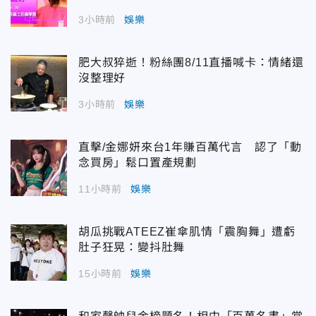
3小時前
娛樂
肥大叔猝逝！粉絲團8/11直播喊卡：情緒還
沒整理好
3小時前
娛樂
直擊/金娜妍來台1年賺百萬代言 認了「動
念買房」鬆口置產規劃
11小時前
娛樂
胡瓜挑戰ATEEZ崔傘肌情「震胸舞」遭虧
肚子狂晃：變抖肚舞
15小時前
娛樂