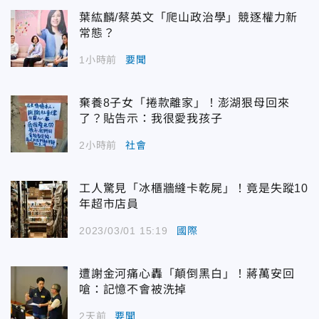
葉紘麟/蔡英文「爬山政治學」競逐權力新
常態？
1小時前
要聞
棄養8子女「捲款離家」！澎湖狠母回來
了？貼告示：我很愛我孩子
2小時前
社會
工人驚見「冰櫃牆縫卡乾屍」！竟是失蹤10
年超市店員
2023/03/01 15:19
國際
遭謝金河痛心轟「顛倒黑白」！蔣萬安回
嗆：記憶不會被洗掉
2天前
要聞