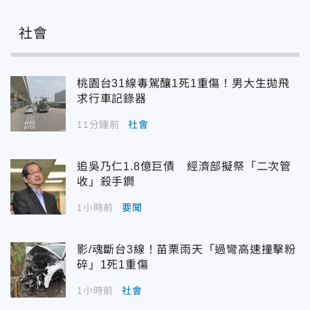
社會
桃園台31線毒駕釀1死1重傷！男大生拋飛
求行車記錄器
11分鐘前
社會
追吳乃仁1.8億巨債 經濟部擬祭「二次管
收」殺手鐧
1小時前
要聞
影/魂斷台3線！苗栗雨天「過彎高速撞擊粉
碎」1死1重傷
1小時前
社會