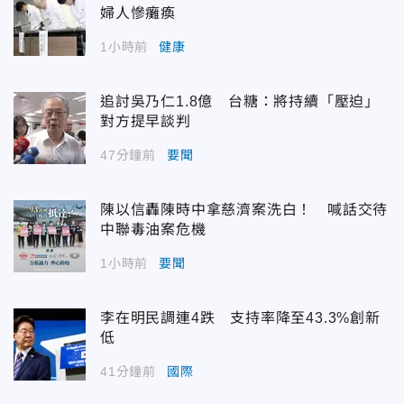
婦人慘癱瘓
1小時前
健康
追討吳乃仁1.8億 台糖：將持續「壓迫」
對方提早談判
47分鐘前
要聞
陳以信轟陳時中拿慈濟案洗白！ 喊話交待
中聯毒油案危機
1小時前
要聞
李在明民調連4跌 支持率降至43.3%創新
低
41分鐘前
國際