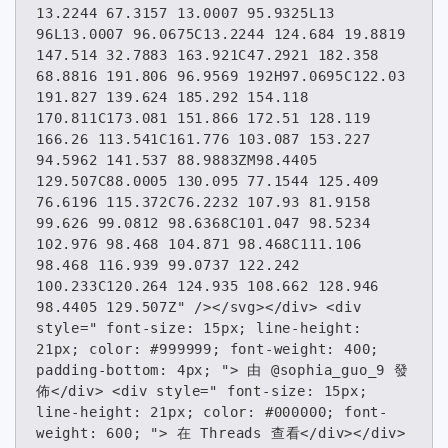
13.2244 67.3157 13.0007 95.9325L13 
96L13.0007 96.0675C13.2244 124.684 19.8819 
147.514 32.7883 163.921C47.2921 182.358 
68.8816 191.806 96.9569 192H97.0695C122.03 
191.827 139.624 185.292 154.118 
170.811C173.081 151.866 172.51 128.119 
166.26 113.541C161.776 103.087 153.227 
94.5962 141.537 88.9883ZM98.4405 
129.507C88.0005 130.095 77.1544 125.409 
76.6196 115.372C76.2232 107.93 81.9158 
99.626 99.0812 98.6368C101.047 98.5234 
102.976 98.468 104.871 98.468C111.106 
98.468 116.939 99.0737 122.242 
100.233C120.264 124.935 108.662 128.946 
98.4405 129.507Z" /></svg></div> <div 
style=" font-size: 15px; line-height: 
21px; color: #999999; font-weight: 400; 
padding-bottom: 4px; "> 由 @sophia_guo_9 發
佈</div> <div style=" font-size: 15px; 
line-height: 21px; color: #000000; font-
weight: 600; "> 在 Threads 查看</div></div>