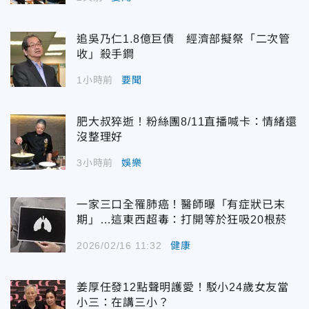
追吳乃仁1.8億巨債 經濟部擬祭「二次管
收」殺手鐧
1小時前
要聞
肥大叔猝逝！粉絲團8/11直播喊卡：情緒還
沒整理好
3小時前
娛樂
一家三口全罹肺癌！醫師曝「有症狀已末
期」…這東西超毒：打開等於狂吸20根菸
2026/02/16 11:32
健康
姜厚任發12點聲明護愛！駁小24歲女友當
小三：在講三小？