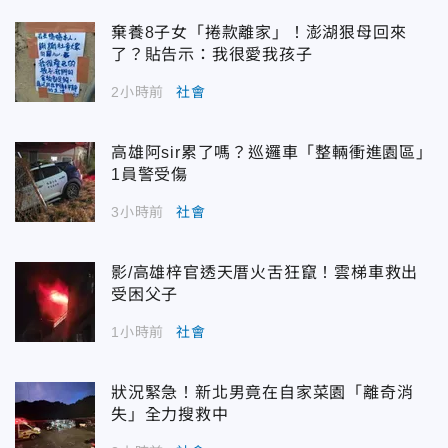
棄養8子女「捲款離家」！澎湖狠母回來
了？貼告示：我很愛我孩子
2小時前
社會
高雄阿sir累了嗎？巡邏車「整輛衝進園區」
1員警受傷
3小時前
社會
影/高雄梓官透天厝火舌狂竄！雲梯車救出
受困父子
1小時前
社會
狀況緊急！新北男竟在自家菜園「離奇消
失」全力搜救中