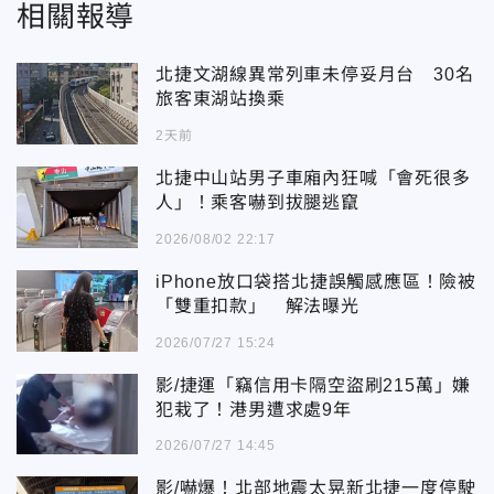
相關報導
北捷文湖線異常列車未停妥月台 30名
旅客東湖站換乘
2天前
北捷中山站男子車廂內狂喊「會死很多
人」！乘客嚇到拔腿逃竄
2026/08/02 22:17
iPhone放口袋搭北捷誤觸感應區！險被
「雙重扣款」 解法曝光
2026/07/27 15:24
影/捷運「竊信用卡隔空盜刷215萬」嫌
犯栽了！港男遭求處9年
2026/07/27 14:45
影/嚇爆！北部地震太晃新北捷一度停駛