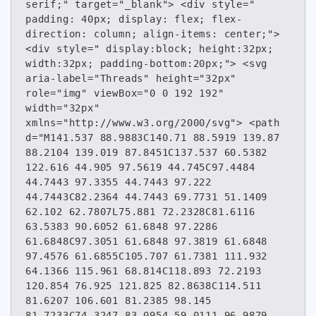
serif;" target="_blank"> <div style=" 
padding: 40px; display: flex; flex-
direction: column; align-items: center;">
<div style=" display:block; height:32px; 
width:32px; padding-bottom:20px;"> <svg 
aria-label="Threads" height="32px" 
role="img" viewBox="0 0 192 192" 
width="32px" 
xmlns="http://www.w3.org/2000/svg"> <path 
d="M141.537 88.9883C140.71 88.5919 139.87 
88.2104 139.019 87.8451C137.537 60.5382 
122.616 44.905 97.5619 44.745C97.4484 
44.7443 97.3355 44.7443 97.222 
44.7443C82.2364 44.7443 69.7731 51.1409 
62.102 62.7807L75.881 72.2328C81.6116 
63.5383 90.6052 61.6848 97.2286 
61.6848C97.3051 61.6848 97.3819 61.6848 
97.4576 61.6855C105.707 61.7381 111.932 
64.1366 115.961 68.814C118.893 72.2193 
120.854 76.925 121.825 82.8638C114.511 
81.6207 106.601 81.2385 98.145 
81.7233C74.3247 83.0954 59.0111 96.9879 