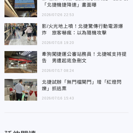
「北捷機捷降速」畫面曝
2026/07/26 22:53
影/火光地上噴！北捷驚傳行動電源爆
炸 旅客嚇瘋：以為隨機攻擊
2026/07/18 19:20
牽狗闖捷運公審站務員！北捷喊支持提
告 男遭起底急刪文
2026/07/17 08:24
北捷試辦「無門檔閘門」增「紅燈閃
爍」抓逃票
2026/07/16 15:43