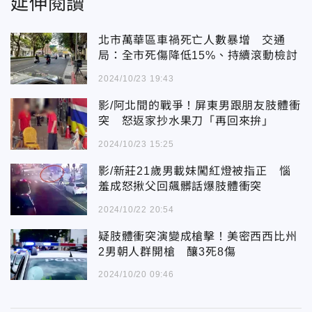
延伸閱讀
北市萬華區車禍死亡人數暴增 交通
局：全市死傷降低15%、持續滾動檢討
2024/10/23 19:43
影/阿北間的戰爭！屏東男跟朋友肢體衝
突 怒返家抄水果刀「再回來拚」
2024/10/23 15:25
影/新莊21歲男載妹闖紅燈被指正 惱
羞成怒揪父回飆髒話爆肢體衝突
2024/10/22 20:54
疑肢體衝突演變成槍擊！美密西西比州
2男朝人群開槍 釀3死8傷
2024/10/20 09:46