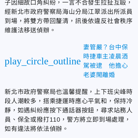
子因細故口角糾紛，一言不合發生拉扯互毆，
經新北市政府警察局海山分局江翠派出所派員
到場，將雙方帶回釐清，訊後依違反社會秩序
維護法移送偵辦。
妻管嚴？台中保
時捷車主凌晨酒
play_circle_outline
駕被逮 他擔心
老婆閙離婚
新北市政府警察局也溫馨提醒，上下班尖峰時
段人潮較多，搭乘捷運時應心平氣和，保持冷
靜，如遇糾紛應按下通話器按鈕，尋求站務人
員、保全或撥打110，警方將立即到場處理，
如有違法將依法偵辦。