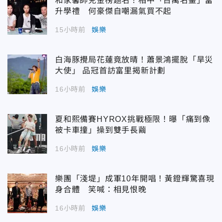
和家馨帥兒金榜題名！相中「百萬名畫」當
升學禮 何豪傑自嘲漏氣買不起
15小時前
娛樂
白海豚攪局花蓮竟放晴！蕭景鴻擺脫「旱災
大使」 品冠首訪富里揭新計劃
16小時前
娛樂
夏和熙備賽HYROX挑戰極限！曝「痛到像
被卡車撞」操到雙手長繭
16小時前
娛樂
樂團「淺堤」成軍10年開唱！黃鐙輝驚喜現
身合體 笑喊：相見恨晚
16小時前
娛樂