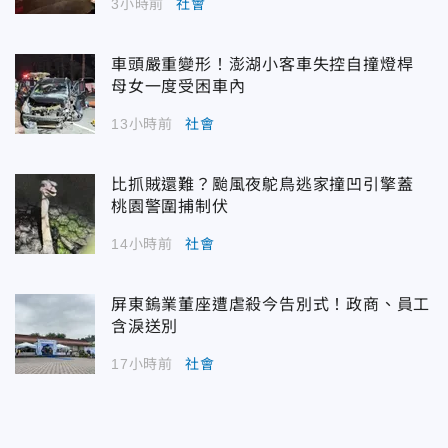
3小時前
社會
車頭嚴重變形！澎湖小客車失控自撞燈桿
母女一度受困車內
13小時前
社會
比抓賊還難？颱風夜鴕鳥逃家撞凹引擎蓋
桃園警圍捕制伏
14小時前
社會
屏東鎢業董座遭虐殺今告別式！政商、員工
含淚送別
17小時前
社會