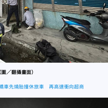
（圖／翻攝畫面）
！轎車先燒胎撞休旅車 再高速衝向超商