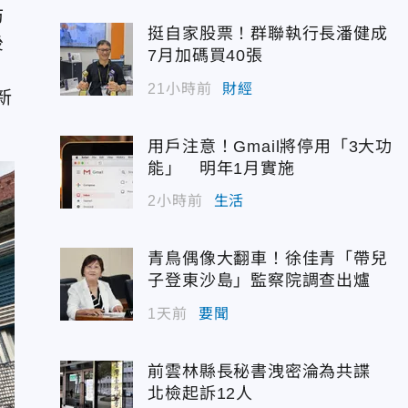
防
挺自家股票！群聯執行長潘健成
後
7月加碼買40張
21小時前
財經
新
用戶注意！Gmail將停用「3大功
能」 明年1月實施
2小時前
生活
青鳥偶像大翻車！徐佳青「帶兒
子登東沙島」監察院調查出爐
1天前
要聞
前雲林縣長秘書洩密淪為共諜
北檢起訴12人