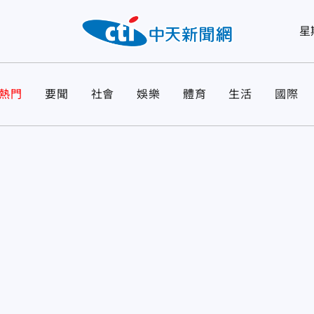
星
熱門
要聞
社會
娛樂
體育
生活
國際