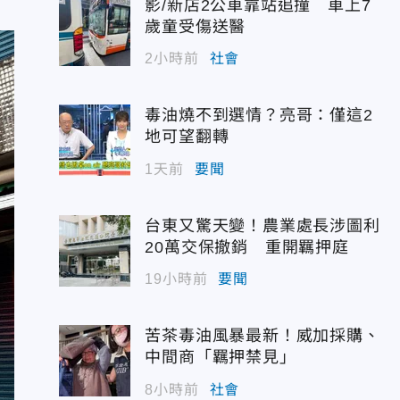
影/新店2公車靠站追撞 車上7
歲童受傷送醫
2小時前
社會
毒油燒不到選情？亮哥：僅這2
地可望翻轉
1天前
要聞
台東又驚天變！農業處長涉圖利
20萬交保撤銷 重開羈押庭
19小時前
要聞
苦茶毒油風暴最新！威加採購、
中間商「羈押禁見」
8小時前
社會