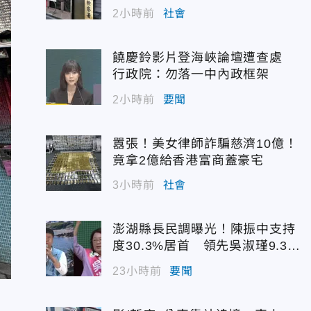
2小時前
社會
饒慶鈴影片登海峽論壇遭查處
行政院：勿落一中內政框架
2小時前
要聞
囂張！美女律師詐騙慈濟10億！
竟拿2億給香港富商蓋豪宅
3小時前
社會
澎湖縣長民調曝光！陳振中支持
度30.3%居首 領先吳淑瑾9.3個
百分點
23小時前
要聞