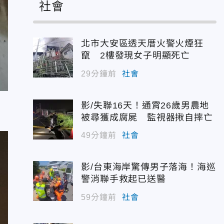
社會
北市大安區透天厝火警火煙狂
竄 2樓發現女子明顯死亡
29分鐘前
社會
影/失聯16天！通霄26歲男農地
被尋獲成腐屍 監視器揪自摔亡
49分鐘前
社會
影/台東海岸驚傳男子落海！海巡
警消聯手救起已送醫
59分鐘前
社會