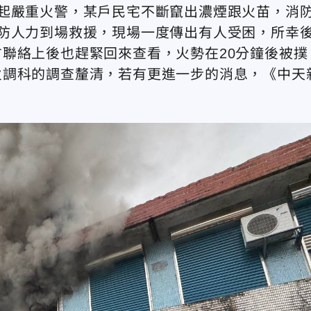
起嚴重火警，某戶民宅不斷竄出濃煙跟火苗，消
防人力到場救援，現場一度傳出有人受困，所幸
聯絡上後也趕緊回來查看，火勢在20分鐘後被撲
火調科的調查釐清，若有更進一步的消息，《中天