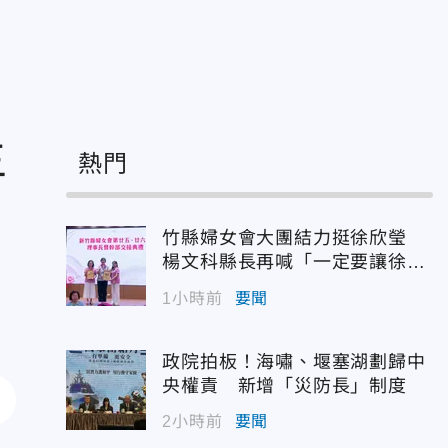
主
熱門
竹縣婦女會大團結力挺徐欣瑩
楊文科縣長再喊「一定要讓徐欣
瑩當選」
1小時前
要聞
政院拍板！海嘯、堰塞湖劃歸中
央權責 新增「災防長」制度
2小時前
要聞